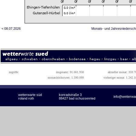
< 08.07.2026
Monats- und Jahresniedersch
zugriffe:
insgesamt: 91.661.958
aktueller monat: 359.7
monatshöchstwert: 1.590.099
vorheriger monat: 1.242.1
wetterwarte süd
konradstraße 3
info@wetterwa
roland roth
88427 bad schussenried