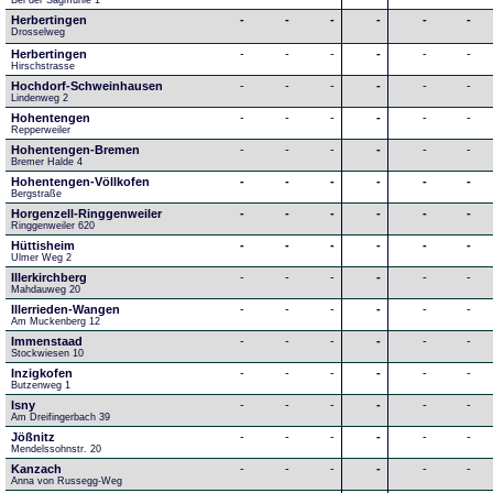
Bei der Sägmühle 1
Herbertingen
-
-
-
-
-
-
Drosselweg
Herbertingen
-
-
-
-
-
-
Hirschstrasse
Hochdorf-Schweinhausen
-
-
-
-
-
-
Lindenweg 2
Hohentengen
-
-
-
-
-
-
Repperweiler
Hohentengen-Bremen
-
-
-
-
-
-
Bremer Halde 4
Hohentengen-Völlkofen
-
-
-
-
-
-
Bergstraße
Horgenzell-Ringgenweiler
-
-
-
-
-
-
Ringgenweiler 620
Hüttisheim
-
-
-
-
-
-
Ulmer Weg 2
Illerkirchberg
-
-
-
-
-
-
Mahdauweg 20
Illerrieden-Wangen
-
-
-
-
-
-
Am Muckenberg 12
Immenstaad
-
-
-
-
-
-
Stockwiesen 10
Inzigkofen
-
-
-
-
-
-
Butzenweg 1
Isny
-
-
-
-
-
-
Am Dreifingerbach 39
Jößnitz
-
-
-
-
-
-
Mendelssohnstr. 20
Kanzach
-
-
-
-
-
-
Anna von Russegg-Weg