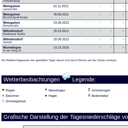
Panoramaweg 
Weingarten
02.11.2021
-
-
-
-
Laurastraße
Weingarten
30.06.2011
-
-
-
-
Bischof-Sproll-Straße
Weingarten
19.06.2023
-
-
-
-
Marienstraße
Wilhelmsdorf
28.10.2012
-
-
-
-
Riedhauser Straße 
Wilhelmsdorf
20.08.2013
-
-
-
-
Seefeld
Wurmlingen
14.10.2016
-
-
-
-
An der Steig 30
Die Niederschlagswerte des gewählten Tages lassen sich durch Klicken auf das Datum sortieren.
Wetterbeobachtungen
Legende:
Regen
Nieselregen
Schneeregen
Eiskörner
Hagel
Bodennebel
Schneegriesel
Grafische Darstellung der Tagesniederschläge v