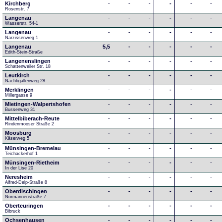
Kirchberg
-
-
-
-
-
-
Rosenstr. 7
Langenau
-
-
-
-
-
-
Wasserstr. 54-1
Langenau
-
-
-
-
-
-
Narzissenweg 1
Langenau
5,5
-
-
-
-
-
Edith-Stein-Straße
Langenenslingen
-
-
-
-
-
-
Schattenweiler Str. 18
Leutkirch
-
-
-
-
-
-
Nachtigallenweg 28
Merklingen
-
-
-
-
-
-
Millergasse 9
Mietingen-Walpertshofen
-
-
-
-
-
-
Bussenweg 31
Mittelbiberach-Reute
-
-
-
-
-
-
Rindenmooser Straße 2
Moosburg
-
-
-
-
-
-
Käserweg 5
Münsingen-Bremelau
-
-
-
-
-
-
Teichackerhof 1
Münsingen-Rietheim
-
-
-
-
-
-
In der Lise 20
Neresheim
-
-
-
-
-
-
Alfred-Delp-Straße 8
Oberdischingen
-
-
-
-
-
-
Normannenstraße 7
Oberteuringen
-
-
-
-
-
-
Bibruck
Ochsenhausen
-
-
-
-
-
-