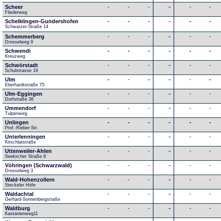
Scheer
-
-
-
-
-
-
Fliederweg
Schelklingen-Gundershofen
-
-
-
-
-
-
Schwarzer-Straße 14
Schemmerberg
-
-
-
-
-
-
Drosselweg 9
Schwendi
-
-
-
-
-
-
Kreuzweg
Schwörstadt
-
-
-
-
-
-
Schulstrasse 19
Ulm
-
-
-
-
-
-
Eberhardtstraße 75
Ulm-Eggingen
-
-
-
-
-
-
Dorfstraße 36
Ummendorf
-
-
-
-
-
-
Tulpenweg
Unlingen
-
-
-
-
-
-
Prof.-Rieber-Str.
Unterlenningen
-
-
-
-
-
-
Kirschlatstraße
Uttenweiler-Ahlen
-
-
-
-
-
-
Seekircher Straße 8
Vöhringen (Schwarzwald)
-
-
-
-
-
-
Drosselweg 3
Wald-Hohenzollern
-
-
-
-
-
-
Steckeler Höfe
Waldachtal
-
-
-
-
-
-
Gerhard-Sonnenbergstraße
Waldburg
-
-
-
-
-
-
Kastanienweg11