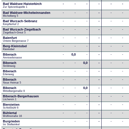
Bad Waldsee-Haisterkirch
-
-
-
-
-
-
Zur Spitzenkapelle 1
Bad Waldsee-Michelwinnanden
-
-
-
-
-
-
Michelberg 5
Bad Wurzach-Seibranz
-
-
-
-
-
-
Kimpflerhof 2 
Bad Wurzach-Ziegelbach
-
-
-
-
-
-
Ziegelbach-Greut 5
Baienfurt
-
-
-
-
-
-
Untere Bergstrasse 7
Berg-Kleintobel
-
-
-
-
-
-
Kleintobel
Biberach
-
0,0
-
-
-
-
Amriswilstrasse
Biberach
-
-
0,0
-
-
-
Strölinweg
Biberach
-
-
-
-
-
-
Erlenweg
Biberach
-
-
-
-
-
-
Neue Heimat 5
Biberach
-
-
0,0
-
-
-
Mittelbergstraße 9
Biberach-Bergerhausen
-
-
-
-
-
-
Löcherstr.1
Bierstetten
-
-
-
-
-
-
Schloßbühl 6
Bühlertal
-
-
-
-
-
-
Wolfinstraße 16
Burgrieden
-
-
-
-
-
-
Im Stellwinkel