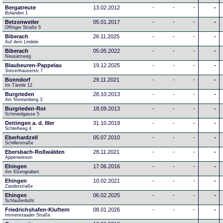
Bergatreute
13.02.2012
-
-
-
-
Bolanden 1
Betzenweiler
05.01.2017
-
-
-
-
Offinger Straße 5
Biberach
26.11.2025
-
-
-
-
Auf dem Lindele
Biberach
05.05.2022
-
-
-
-
Neusatzweg 
Blaubeuren-Pappelau
19.12.2025
-
-
-
-
Sotzenhauserstr.7
Bonndorf
29.11.2021
-
-
-
-
Im Tännle 12
Burgrieden
28.10.2013
-
-
-
-
Am Nonnenberg 3
Burgrieden-Rot
18.09.2013
-
-
-
-
Schmiedgasse 5
Dettingen a. d. Iller
31.10.2019
-
-
-
-
Schleifweg 4
Eberhardzell
05.07.2010
-
-
-
-
Schillerstraße
Ebersbach-Roßwälden
28.11.2021
-
-
-
-
Appenwiesen
Ehingen
17.06.2016
-
-
-
-
Am Elzengraben
Ehingen
10.02.2021
-
-
-
-
Zanderstraße
Ehingen
06.02.2025
-
-
-
-
Schlaufenbühl
Friedrichshafen-Kluftern
08.01.2026
-
-
-
-
Immenstaader Straße