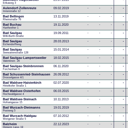
Erikaweg 3
Aulendorf-Zollenreute
09.02.2019
-
-
-
-
Imterstraße 12
Bad Bellingen
13.11.2019
-
-
-
-
Rheinstraße 76
Bad Buchau
19.11.2020
-
-
-
-
Hanfweiher 1
Bad Saulgau
19.09.2011
-
-
-
-
Willi-Burth-Straße
Bad Saulgau
28.03.2013
-
-
-
-
Eichendorffweg
Bad Saulgau
15.01.2014
-
-
-
-
Seewattenstraße 128
Bad Saulgau-Lampertsweiler
18.02.2015
-
-
-
-
Valentinstr. 26
Bad Saulgau-Steinbronnen
06.11.2020
-
-
-
-
Forchenhain 6
Bad Schussenried-Steinhausen
26.09.2012
-
-
-
-
Drosselgasse 4/1
Bad Waldsee-Haisterkirch
02.07.2020
-
-
-
-
Hittelkofer Straße 1
Bad Waldsee-Osterhofen
06.03.2015
-
-
-
-
Hochwaldgasse 4
Bad Waldsee-Steinach
10.11.2013
-
-
-
-
Hofraingasse 15
Bad Wurzach-Dietmanns
19.01.2019
-
-
-
-
Postweg 5
Bad Wurzach-Haidgau
07.10.2012
-
-
-
-
Wengener Straße 5
Balzheim
22.12.2023
-
-
-
-
Hinterm Liess 19