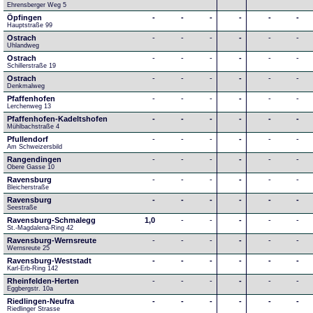
Ehrensberger Weg 5
Öpfingen
-
-
-
-
-
-
Hauptstraße 99
Ostrach
-
-
-
-
-
-
Uhlandweg
Ostrach
-
-
-
-
-
-
Schillerstraße 19
Ostrach
-
-
-
-
-
-
Denkmalweg 
Pfaffenhofen
-
-
-
-
-
-
Lerchenweg 13
Pfaffenhofen-Kadeltshofen
-
-
-
-
-
-
Mühlbachstraße 4
Pfullendorf
-
-
-
-
-
-
Am Schweizersbild 
Rangendingen
-
-
-
-
-
-
Obere Gasse 10
Ravensburg
-
-
-
-
-
-
Bleicherstraße
Ravensburg
-
-
-
-
-
-
Seestraße 
Ravensburg-Schmalegg
1,0
-
-
-
-
-
St.-Magdalena-Ring 42
Ravensburg-Wernsreute
-
-
-
-
-
-
Wernsreute 25
Ravensburg-Weststadt
-
-
-
-
-
-
Karl-Erb-Ring 142
Rheinfelden-Herten
-
-
-
-
-
-
Eggbergstr. 10a
Riedlingen-Neufra
-
-
-
-
-
-
Riedlinger Strasse