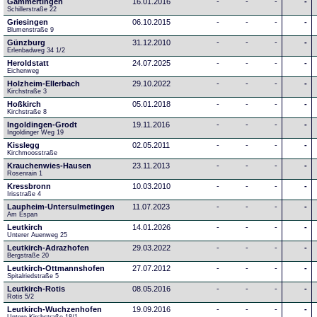
Gammertingen
16.01.2016
-
-
-
-
Schillerstraße 22
Griesingen
06.10.2015
-
-
-
-
Blumenstraße 9
Günzburg
31.12.2010
-
-
-
-
Erlenbadweg 34 1/2
Heroldstatt
24.07.2025
-
-
-
-
Eichenweg 
Holzheim-Ellerbach
29.10.2022
-
-
-
-
Kirchstraße 3
Hoßkirch
05.01.2018
-
-
-
-
Kirchstraße 8
Ingoldingen-Grodt
19.11.2016
-
-
-
-
Ingoldinger Weg 19
Kisslegg
02.05.2011
-
-
-
-
Kirchmoosstraße
Krauchenwies-Hausen
23.11.2013
-
-
-
-
Rosenrain 1
Kressbronn
10.03.2010
-
-
-
-
Irisstraße 4
Laupheim-Untersulmetingen
11.07.2023
-
-
-
-
Am Espan
Leutkirch
14.01.2026
-
-
-
-
Unterer Auenweg 25
Leutkirch-Adrazhofen
29.03.2022
-
-
-
-
Bergstraße 20
Leutkirch-Ottmannshofen
27.07.2012
-
-
-
-
Spitalriedstraße 5
Leutkirch-Rotis
08.05.2016
-
-
-
-
Rotis 5/2
Leutkirch-Wuchzenhofen
19.09.2016
-
-
-
-