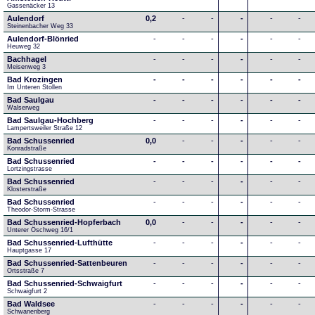
Gassenäcker 13
Aulendorf
0,2
-
-
-
-
-
Steinenbacher Weg 33
Aulendorf-Blönried
-
-
-
-
-
-
Heuweg 32
Bachhagel
-
-
-
-
-
-
Meisenweg 3
Bad Krozingen
-
-
-
-
-
-
Im Unteren Stollen
Bad Saulgau
-
-
-
-
-
-
Walserweg
Bad Saulgau-Hochberg
-
-
-
-
-
-
Lampertsweiler Straße 12
Bad Schussenried
0,0
-
-
-
-
-
Konradstraße
Bad Schussenried
-
-
-
-
-
-
Lortzingstrasse
Bad Schussenried
-
-
-
-
-
-
Klosterstraße
Bad Schussenried
-
-
-
-
-
-
Theodor-Storm-Strasse
Bad Schussenried-Hopferbach
0,0
-
-
-
-
-
Unterer Öschweg 16/1
Bad Schussenried-Lufthütte
-
-
-
-
-
-
Hauptgasse 17
Bad Schussenried-Sattenbeuren
-
-
-
-
-
-
Ortsstraße 7
Bad Schussenried-Schwaigfurt
-
-
-
-
-
-
Schwaigfurt 2
Bad Waldsee
-
-
-
-
-
-
Schwanenberg