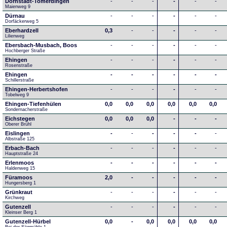
Dornstadt-Tomerdingen
-
-
-
-
-
-
Maienweg 9
Dürnau
-
-
-
-
-
-
Dorfäckerweg 5
Eberhardzell
0,3
-
-
-
-
-
Lilienweg
Ebersbach-Musbach, Boos
-
-
-
-
-
-
Hochberger Straße
Ehingen
-
-
-
-
-
-
Rosenstraße
Ehingen
-
-
-
-
-
-
Schillerstraße
Ehingen-Herbertshofen
-
-
-
-
-
-
Tobelweg 9
Ehingen-Tiefenhülen
0,0
0,0
0,0
0,0
0,0
0,0
Sondernacherstraße
Eichstegen
0,0
0,0
0,0
-
-
-
Oberer Brühl
Eislingen
-
-
-
-
-
-
Albstraße 125
Erbach-Bach
-
-
-
-
-
-
Hauptstraße 24
Erlenmoos
-
-
-
-
-
-
Haldenweg 15
Füramoos
2,0
-
-
-
-
-
Hungersberg 1
Grünkraut
-
-
-
-
-
-
Kirchweg
Gutenzell
-
-
-
-
-
-
Kleinser Berg 1
Gutenzell-Hürbel
0,0
-
0,0
0,0
0,0
0,0