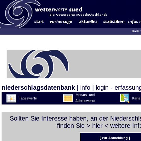
Boden
niederschlagsdatenbank
|
info
|
login - erfassun
Monats- und
Tageswerte
Karte
Jahreswerte
Sollten Sie Interesse haben, an der Niedersc
finden Sie >
hier
< weitere Inf
[ zur Anmeldung ]