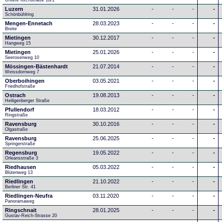
Untere Kirchstraße 18/1
Luzern
31.01.2026
-
-
-
-
Schönbühlring
Mengen-Ennetach
28.03.2023
-
-
-
-
Breite 
Mietingen
30.12.2017
-
-
-
-
Hangweg 15
Mietingen
25.01.2026
-
-
-
-
Seerosenweg 10
Mössingen-Bästenhardt
21.07.2014
-
-
-
-
Weissdornweg 7
Oberboihingen
03.05.2021
-
-
-
-
Friedhofstraße
Ostrach
19.08.2013
-
-
-
-
Heiligenberger Straße
Pfullendorf
18.03.2012
-
-
-
-
Ringstraße 
Ravensburg
30.10.2016
-
-
-
-
Olgastraße
Ravensburg
25.06.2025
-
-
-
-
Springerstraße
Regensburg
19.05.2022
-
-
-
-
Orleansstraße 3
Riedhausen
05.03.2022
-
-
-
-
Blütenweg 13
Riedlingen
21.10.2022
-
-
-
-
Berliner Str. 41
Riedlingen-Neufra
03.11.2020
-
-
-
-
Panoramaweg
Ringschnait
28.01.2025
-
-
-
-
Gustav-Reich-Strasse 20