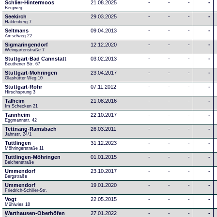
Schlier-Hintermoos
21.08.2025
-
-
-
-
Bergweg
Seekirch
29.03.2025
-
-
-
-
Haldenberg 7
Seltmans
09.04.2013
-
-
-
-
Amselweg 22
Sigmaringendorf
12.12.2020
-
-
-
-
Weingartenstraße 7
Stuttgart-Bad Cannstatt
03.02.2013
-
-
-
-
Beuthener Str. 67
Stuttgart-Möhringen
23.04.2017
-
-
-
-
Glashütter Weg 10
Stuttgart-Rohr
07.11.2012
-
-
-
-
Hirschsprung 3
Talheim
21.08.2016
-
-
-
-
Im Schecken 21
Tannheim
22.10.2017
-
-
-
-
Eggmannstr. 42     
Tettnang-Ramsbach
26.03.2011
-
-
-
-
Jahnstr. 24/1
Tuttlingen
31.12.2023
-
-
-
-
Möhringerstraße 11
Tuttlingen-Möhringen
01.01.2015
-
-
-
-
Belchenstraße
Ummendorf
23.10.2017
-
-
-
-
Bergstraße
Ummendorf
19.01.2020
-
-
-
-
Friedrich-Schiller-Str.
Vogt
22.05.2015
-
-
-
-
Mühlwies 18
Warthausen-Oberhöfen
27.01.2022
-
-
-
-