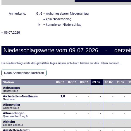
Anmerkung:
0,0
= nicht messbarer Niederschlag
-
= kein Niederschlag
k
= kumulierter Niederschlag
< 08.07.2026
Niederschlagswerte vom 09.07.2026 - derzeit
Die Niederschlagswerte des gewählten Tages lassen sich durch Klicken auf das Datum sortieren.
Nach Schneehöhe sortieren
Station
06.07.
07.07.
08.07.
09.07.
10.07.
11.07.
1
Achstetten
-
-
-
-
-
-
Hauptstraße
Aichstetten-Nestbaum
1,0
-
-
-
-
-
Nestbaum
Alberweiler
-
-
-
-
-
-
Gartenstraße
Allmendingen
-
-
-
-
-
-
Querqueviller Ring 6
Altheim
-
-
-
-
-
-
Bei den Birken 3
Amstetten-Reutti
-
-
-
-
-
-