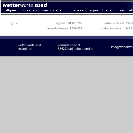
zugriffe:
insgesamt: 91.661.205
aktueller monat: 359.0
monatshöchstwert: 1.590.099
vorheriger monat: 1.242.1
wetterwarte süd
konradstraße 3
info@wetterwa
roland roth
88427 bad schussenried