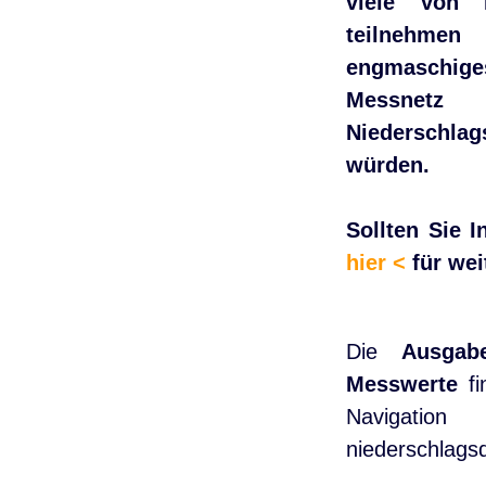
viele von 
teilnehmen
engmaschig
Messnetz
Niederschl
würden.
Sollten Sie I
hier
<
für wei
Die
Ausgab
Messwerte
fi
Navigati
niederschlags