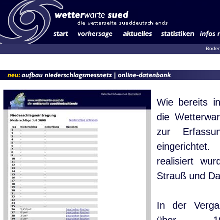
Boden
Wie bereits i
die Wetterwa
zur Erfassu
eingerichte
realisiert w
Strauß
und Da
In der Vergan