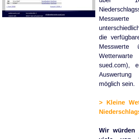
über 1
Niederschla
Messwerte
unterschiedli
die verfügba
Messwerte ü
Wetterwa
sued.com
), e
Auswertung
möglich sein.
> Kleine We
Niederschlag
Wir würden 