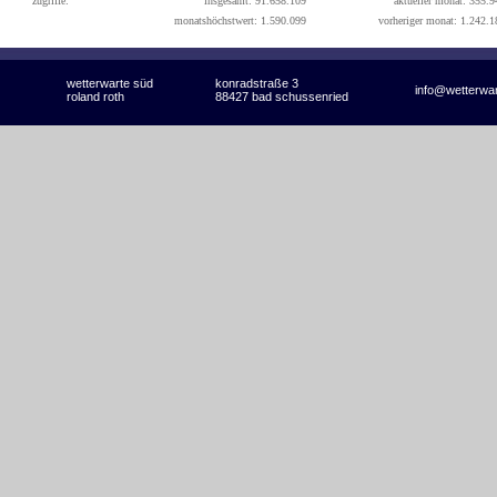
zugriffe:
insgesamt: 91.658.109
aktueller monat: 355.9
monatshöchstwert: 1.590.099
vorheriger monat: 1.242.1
wetterwarte süd
konradstraße 3
info@wetterwa
roland roth
88427 bad schussenried