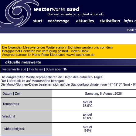
Boden
Die folgenden Messwerte der Wetterstation Höchsten werden uns von dem
Berggasthof Höchsten zur Verfügung gestellt - vielen Dank!
Ansprechpartner ist Hans-Peter Kleemann.
www.hoechsten.de
wetterwarte süd | Höchsten | 802m über NN
Die dargestellten Werte repräsentieren die Daten des aktuellen Tages!
Der Luftdruck ist auf Meereshöhe bezogen!
Die Mond-/Sonnen-Daten beziehen sich auf die Standortkoordinaten von 47° 49' 3" Nord - 9°
Datum | Zeit
Samstag, 8. August 2026
aktuell
Temperatur
18.6°C
aktuell
Windchill
18.6°C
aktuell
Luftfeuchtigkeit
54%