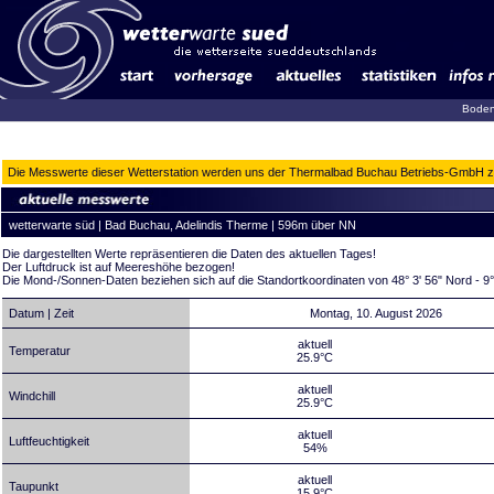
Boden
Die Messwerte dieser Wetterstation werden uns der Thermalbad Buchau Betriebs-GmbH zur 
wetterwarte süd | Bad Buchau, Adelindis Therme | 596m über NN
Die dargestellten Werte repräsentieren die Daten des aktuellen Tages!
Der Luftdruck ist auf Meereshöhe bezogen!
Die Mond-/Sonnen-Daten beziehen sich auf die Standortkoordinaten von 48° 3' 56" Nord - 9°
Datum | Zeit
Montag, 10. August 2026
aktuell
Temperatur
25.9°C
aktuell
Windchill
25.9°C
aktuell
Luftfeuchtigkeit
54%
aktuell
Taupunkt
15.9°C