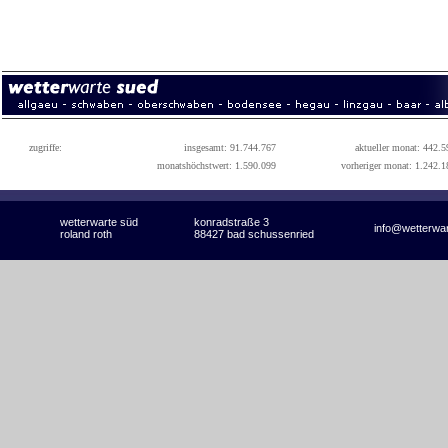
zugriffe:
insgesamt: 91.744.767
aktueller monat: 442.5
monatshöchstwert: 1.590.099
vorheriger monat: 1.242.1
wetterwarte süd
konradstraße 3
info@wetterwa
roland roth
88427 bad schussenried