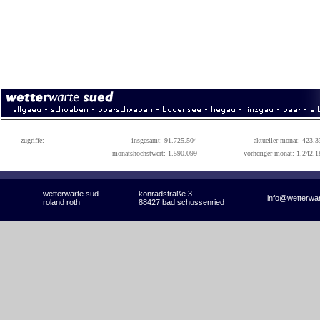
zugriffe:
insgesamt: 91.725.504
aktueller monat: 423.3
monatshöchstwert: 1.590.099
vorheriger monat: 1.242.1
wetterwarte süd
konradstraße 3
info@wetterwa
roland roth
88427 bad schussenried