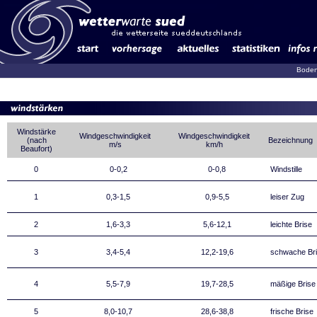
Boden
Windstärke
Windgeschwindigkeit
Windgeschwindigkeit
(nach
Bezeichnung
m/s
km/h
Beaufort)
0
0-0,2
0-0,8
Windstille
1
0,3-1,5
0,9-5,5
leiser Zug
2
1,6-3,3
5,6-12,1
leichte Brise
3
3,4-5,4
12,2-19,6
schwache Br
4
5,5-7,9
19,7-28,5
mäßige Brise
5
8,0-10,7
28,6-38,8
frische Brise