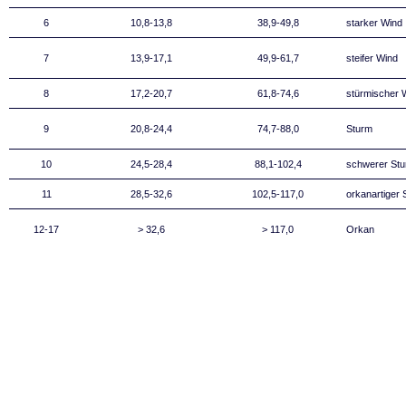
6
10,8-13,8
38,9-49,8
starker Wind
7
13,9-17,1
49,9-61,7
steifer Wind
8
17,2-20,7
61,8-74,6
stürmischer 
9
20,8-24,4
74,7-88,0
Sturm
10
24,5-28,4
88,1-102,4
schwerer St
11
28,5-32,6
102,5-117,0
orkanartiger 
12-17
> 32,6
> 117,0
Orkan