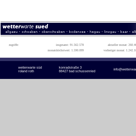
zugriffe:
insgesamt: 91.562.578
aktueller monat: 260.4
monatshöchstwert: 1.590.099
vorheriger monat: 1.242.1
wetterwarte süd
konradstraße 3
info@wetterwa
roland roth
88427 bad schussenried