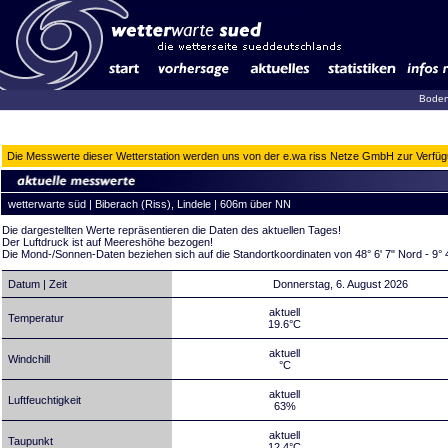
Boden
Die Messwerte dieser Wetterstation werden uns von der e.wa riss Netze GmbH zur Verfügun
wetterwarte süd | Biberach (Riss), Lindele | 606m über NN
Die dargestellten Werte repräsentieren die Daten des aktuellen Tages!
Der Luftdruck ist auf Meereshöhe bezogen!
Die Mond-/Sonnen-Daten beziehen sich auf die Standortkoordinaten von 48° 6' 7" Nord - 9° 
Datum | Zeit
Donnerstag, 6. August 2026
aktuell
Temperatur
19.6°C
aktuell
Windchill
°C
aktuell
Luftfeuchtigkeit
63%
aktuell
Taupunkt
12.4°C