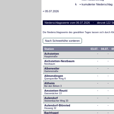
k
= kumulierter Niederschlag
< 05.07.2026
Niederschlagswerte vom 06.07.2026 - derzeit 122 St
Die Niederschlagswerte des gewählten Tages lassen sich durch Kli
Nach Schneehöhe sortieren
Station
03.07.
04.07.
05
Achstetten
-
-
Hauptstraße
Aichstetten-Nestbaum
-
-
Nestbaum
Alberweiler
-
-
Gartenstraße
Allmendingen
-
-
Querqueviller Ring 6
Altheim
-
-
Bei den Birken 3
Amstetten-Reutti
-
-
Gassenäcker 13
Aulendorf
-
-
Steinenbacher Weg 33
Aulendorf-Blönried
-
-
Heuweg 32
Bachhagel
-
-