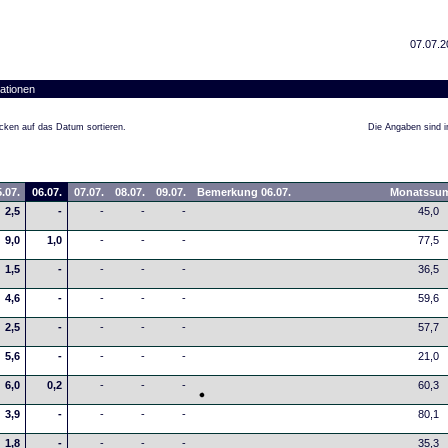
07.07.2
ationen
cken auf das Datum sortieren.
Die Angaben sind in
.07.
06.07.
07.07.
08.07.
09.07.
Bemerkung 06.07.
Monatssu
2,5
-
-
-
-
45,0
9,0
1,0
-
-
-
77,5
1,5
-
-
-
-
36,5
4,6
-
-
-
-
59,6
2,5
-
-
-
-
57,7
5,6
-
-
-
-
21,0
6,0
0,2
-
-
-
60,3
3,9
-
-
-
-
80,1
1,8
-
-
-
-
35,3