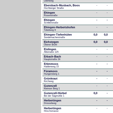
Lilienweg
Ebersbach-Musbach, Boos
-
-
Hochberger Straße
Ehingen
-
-
Rosenstraße
Ehingen
-
-
Schillerstraße
Ehingen-Herbertshofen
-
-
Tobelweg 9
Ehingen-Tiefenhülen
0,0
0,0
Sondernacherstraße
Eichstegen
0,0
0,0
Oberer Brühl
Eislingen
-
-
Albstraße 125
Erbach-Bach
-
-
Hauptstraße 24
Erlenmoos
-
-
Haldenweg 15
Füramoos
-
-
Hungersberg 1
Grünkraut
-
-
Kirchweg
Gutenzell
-
-
Kleinser Berg 1
Gutenzell-Hürbel
0,0
-
Bei der Sägmühle 1
Herbertingen
-
-
Drosselweg
Herbertingen
-
-
Hirschstrasse