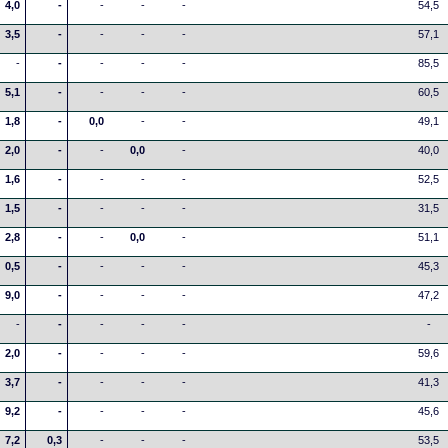
4,0
-
-
-
-
54,5
3,5
-
-
-
-
57,1
-
-
-
-
-
85,5
5,1
-
-
-
-
60,5
1,8
-
0,0
-
-
49,1
2,0
-
-
0,0
-
40,0
1,6
-
-
-
-
52,5
1,5
-
-
-
-
31,5
2,8
-
-
0,0
-
51,1
0,5
-
-
-
-
45,3
9,0
-
-
-
-
47,2
-
-
-
-
-
-
2,0
-
-
-
-
59,6
3,7
-
-
-
-
41,3
9,2
-
-
-
-
45,6
7,2
0,3
-
-
-
53,5