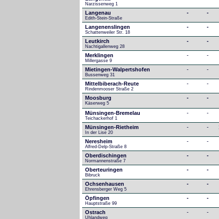
Narzissenweg 1
Langenau
-
-
Edith-Stein-Straße
Langenenslingen
-
-
Schattenweiler Str. 18
Leutkirch
-
-
Nachtigallenweg 28
Merklingen
-
-
Millergasse 9
Mietingen-Walpertshofen
-
-
Bussenweg 31
Mittelbiberach-Reute
-
-
Rindenmooser Straße 2
Moosburg
-
-
Käserweg 5
Münsingen-Bremelau
-
-
Teichackerhof 1
Münsingen-Rietheim
-
-
In der Lise 20
Neresheim
-
-
Alfred-Delp-Straße 8
Oberdischingen
-
-
Normannenstraße 7
Oberteuringen
-
-
Bibruck
Ochsenhausen
-
-
Ehrensberger Weg 5
Öpfingen
-
-
Hauptstraße 99
Ostrach
-
-
Uhlandweg