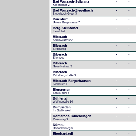
Bad Wurzach-Seibranz
-
-
Kimpflerhof 2 
Bad Wurzach-Ziegelbach
-
-
Ziegelbach-Greut 5
Baienfurt
-
-
Untere Bergstrasse 7
Berg-Kleintobel
-
-
Kleintobel
Biberach
-
-
Amriswilstrasse
Biberach
-
-
Strölinweg
Biberach
-
-
Erlenweg
Biberach
-
-
Neue Heimat 5
Biberach
-
-
Mittelbergstraße 9
Biberach-Bergerhausen
-
-
Löcherstr.1
Bierstetten
-
-
Schloßbühl 6
Bühlertal
-
-
Wolfinstraße 16
Burgrieden
-
-
Im Stellwinkel
Dornstadt-Tomerdingen
-
-
Maienweg 9
Dürnau
-
-
Dorfäckerweg 5
Eberhardzell
-
-