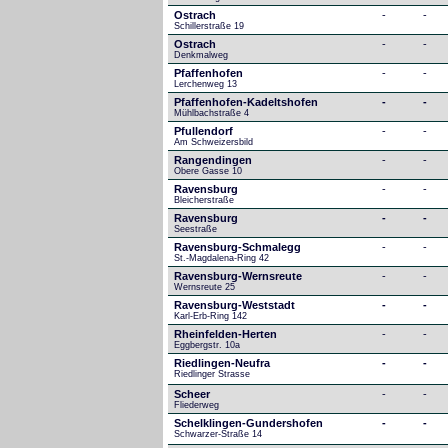
Ostrach
-
-
Schillerstraße 19
Ostrach
-
-
Denkmalweg 
Pfaffenhofen
-
-
Lerchenweg 13
Pfaffenhofen-Kadeltshofen
-
-
Mühlbachstraße 4
Pfullendorf
-
-
Am Schweizersbild 
Rangendingen
-
-
Obere Gasse 10
Ravensburg
-
-
Bleicherstraße
Ravensburg
-
-
Seestraße 
Ravensburg-Schmalegg
-
-
St.-Magdalena-Ring 42
Ravensburg-Wernsreute
-
-
Wernsreute 25
Ravensburg-Weststadt
-
-
Karl-Erb-Ring 142
Rheinfelden-Herten
-
-
Eggbergstr. 10a
Riedlingen-Neufra
-
-
Riedlinger Strasse
Scheer
-
-
Fliederweg
Schelklingen-Gundershofen
-
-
Schwarzer-Straße 14