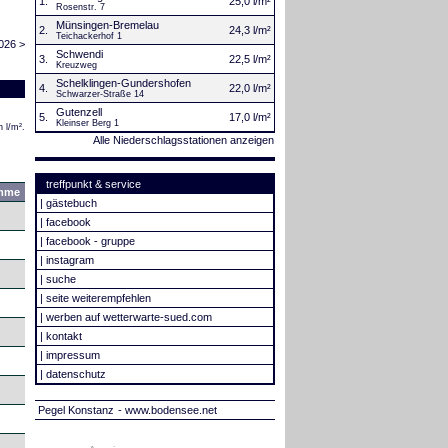
1.
25,0 l/m²
Rosenstr. 7
Münsingen-Bremelau
2.
24,3 l/m²
Teichackerhof 1
026 >
Schwendi
3.
22,5 l/m²
Kreuzweg
Schelklingen-Gundershofen
4.
22,0 l/m²
Schwarzer-Straße 14
Gutenzell
5.
17,0 l/m²
Kleinser Berg 1
 l/m².
Alle Niederschlagsstationen anzeigen
treffpunkt & service
mme
|
gästebuch
|
facebook
|
facebook - gruppe
|
instagram
|
suche
|
seite weiterempfehlen
|
werben auf wetterwarte-sued.com
|
kontakt
|
impressum
|
datenschutz
Pegel Konstanz
- www.bodensee.net