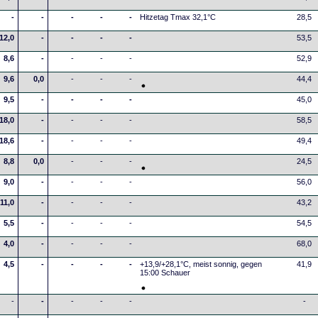
-
-
-
-
-
Hitzetag Tmax 32,1°C
28,5
12,0
-
-
-
-
53,5
8,6
-
-
-
-
52,9
9,6
0,0
-
-
-
44,4
9,5
-
-
-
-
45,0
18,0
-
-
-
-
58,5
18,6
-
-
-
-
49,4
8,8
0,0
-
-
-
24,5
9,0
-
-
-
-
56,0
11,0
-
-
-
-
43,2
5,5
-
-
-
-
54,5
4,0
-
-
-
-
68,0
4,5
-
-
-
-
+13,9/+28,1°C, meist sonnig, gegen
41,9
15:00 Schauer
-
-
-
-
-
-