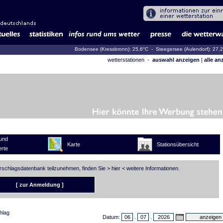
Bodensee (Kressbronn): 25,6°C
- Steegersee (Aulendorf): 27,
wetterstationen -
auswahl anzeigen
|
alle an
und
Karte
Stationsübersicht
rte
erschlagsdatenbank teilzunehmen, finden Sie >
hier
< weitere Informationen.
[ zur Anmeldung ]
hlag
Datum:
.
.