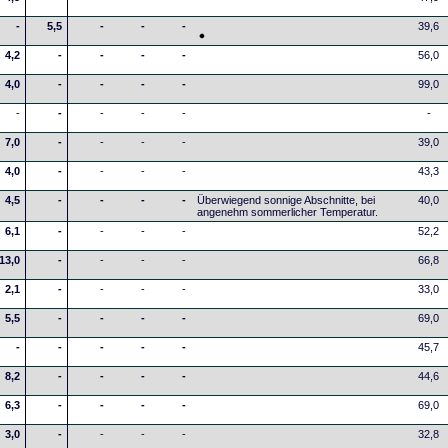
-
5,5
-
-
-
39,6
4,2
-
-
-
-
56,0
4,0
-
-
-
-
99,0
-
-
-
-
-
-
7,0
-
-
-
-
39,0
4,0
-
-
-
-
43,3
4,5
-
-
-
-
Überwiegend sonnige Abschnitte, bei
40,0
angenehm sommerlicher Temperatur.
6,1
-
-
-
-
52,2
13,0
-
-
-
-
66,8
2,1
-
-
-
-
33,0
5,5
-
-
-
-
69,0
-
-
-
-
-
45,7
8,2
-
-
-
-
44,6
6,3
-
-
-
-
69,0
3,0
-
-
-
-
32,8