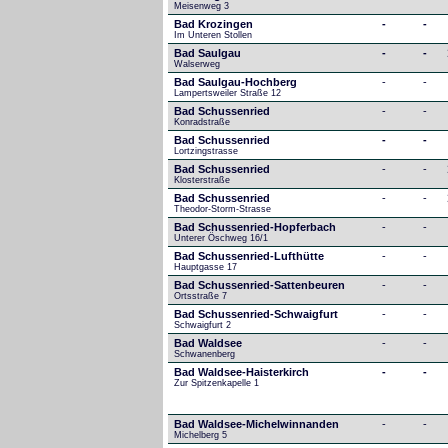
Meisenweg 3
Bad Krozingen
-
-
Im Unteren Stollen
Bad Saulgau
-
-
Walserweg
Bad Saulgau-Hochberg
-
-
Lampertsweiler Straße 12
Bad Schussenried
-
-
Konradstraße
Bad Schussenried
-
-
Lortzingstrasse
Bad Schussenried
-
-
Klosterstraße
Bad Schussenried
-
-
Theodor-Storm-Strasse
Bad Schussenried-Hopferbach
-
-
Unterer Öschweg 16/1
Bad Schussenried-Lufthütte
-
-
Hauptgasse 17
Bad Schussenried-Sattenbeuren
-
-
Ortsstraße 7
Bad Schussenried-Schwaigfurt
-
-
Schwaigfurt 2
Bad Waldsee
-
-
Schwanenberg
Bad Waldsee-Haisterkirch
-
-
Zur Spitzenkapelle 1
Bad Waldsee-Michelwinnanden
-
-
Michelberg 5