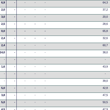
6,9
-
-
-
-
64,3
2,0
-
-
-
-
37,2
3,0
-
-
-
-
20,0
2,5
-
-
-
-
28,6
0,0
-
-
-
-
65,8
2,4
-
-
-
-
32,6
2,4
-
-
-
-
60,7
14,0
-
-
-
-
38,0
-
-
-
-
-
-
1,6
-
-
-
-
43,9
-
-
-
-
-
-
-
-
-
-
-
39,0
5,0
-
-
-
-
42,8
3,8
-
-
-
-
47,5
5,0
-
-
-
-
50,5
4,5
-
-
-
-
47,9