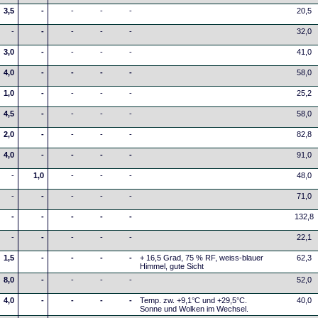
3,5
-
-
-
-
20,5
-
-
-
-
-
32,0
3,0
-
-
-
-
41,0
4,0
-
-
-
-
58,0
1,0
-
-
-
-
25,2
4,5
-
-
-
-
58,0
2,0
-
-
-
-
82,8
4,0
-
-
-
-
91,0
-
1,0
-
-
-
48,0
-
-
-
-
-
71,0
-
-
-
-
-
132,8
-
-
-
-
-
22,1
1,5
-
-
-
-
+ 16,5 Grad, 75 % RF, weiss-blauer
62,3
Himmel, gute Sicht
8,0
-
-
-
-
52,0
4,0
-
-
-
-
Temp. zw. +9,1°C und +29,5°C.
40,0
Sonne und Wolken im Wechsel.