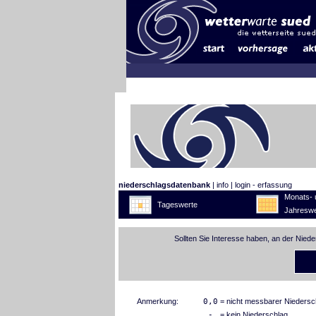
niederschlagsdatenbank
|
info
|
login - erfassung
Monats- 
Tageswerte
Jahreswe
Sollten Sie Interesse haben, an der Nied
Anmerkung:
0,0
= nicht messbarer Niedersc
-
= kein Niederschlag