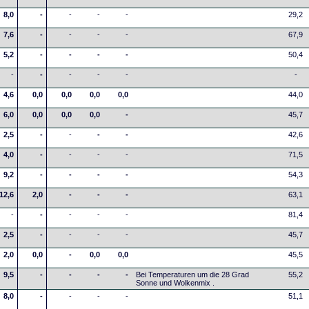
8,0
-
-
-
-
29,2
7,6
-
-
-
-
67,9
5,2
-
-
-
-
50,4
-
-
-
-
-
-
4,6
0,0
0,0
0,0
0,0
44,0
6,0
0,0
0,0
0,0
-
45,7
2,5
-
-
-
-
42,6
4,0
-
-
-
-
71,5
9,2
-
-
-
-
54,3
12,6
2,0
-
-
-
63,1
-
-
-
-
-
81,4
2,5
-
-
-
-
45,7
2,0
0,0
-
0,0
0,0
45,5
9,5
-
-
-
-
Bei Temperaturen um die 28 Grad
55,2
Sonne und Wolkenmix .
8,0
-
-
-
-
51,1