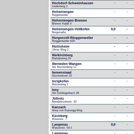
Hochdorf-Schweinhausen
-
-
Lindenweg 2
Hohentengen
-
-
Repperweiler
Hohentengen-Bremen
-
-
Bremer Halde 4
Hohentengen-Völlkofen
0,0
-
Bergstraße
Horgenzell-Ringgenweiler
-
-
Ringgenweiler 620
Hüttisheim
-
-
Ulmer Weg 2
Illerkirchberg
-
-
Mahdauweg 20
Illerrieden-Wangen
-
-
Am Muckenberg 12
Immenstaad
-
-
Stockwiesen 10
Inzigkofen
-
-
Butzenweg 1
Isny
-
-
Am Dreifingerbach 39
Jößnitz
-
-
Mendelssohnstr. 20
Kanzach
-
-
Anna von Russegg-Weg
Kirchberg
-
-
Rosenstr. 7
Langenau
0,0
-
Wasserstr. 54-1
Langenau
-
-