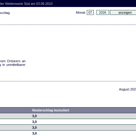
 der Wetterwarte Süd am 03.06.2010
Monat:
.
rschlag
h vom Ortskern an
in unmittelbarer
August 202
Niederschlag kumuliert
3,0
3,0
3,0
3,0