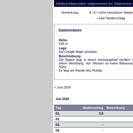
Niederschlagsstation aufgenommen ins Stationsnetz
Anmerkung:
0,0
= nicht messbarer Niede
-
= kein Niederschlag
Stationsdaten
Höhe
536 m
Lage
Auf Google Maps ansehen
Beschreibung
Die Station liegt in einem Neubaugebiet nördlic
einem Westhang. Von Westen ist keine Bebauung 
Nähe.
Es liegt am Rande des Rottals.
< Juni 2026
Juli 2026
Tag
Niederschlag
Bemerkung
01.
3,0
02.
-
03.
-
04.
-