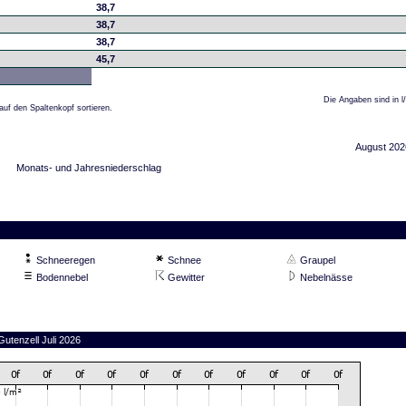
38,7
38,7
38,7
45,7
Die Angaben sind in l
auf den Spaltenkopf sortieren.
August 202
Monats- und Jahresniederschlag
Schneeregen
Schnee
Graupel
Bodennebel
Gewitter
Nebelnässe
Gutenzell Juli 2026