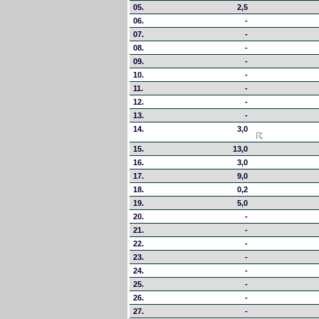
05.
2,5
06.
-
07.
-
08.
-
09.
-
10.
-
11.
-
12.
-
13.
-
14.
3,0
15.
13,0
16.
3,0
17.
9,0
18.
0,2
19.
5,0
20.
-
21.
-
22.
-
23.
-
24.
-
25.
-
26.
-
27.
-