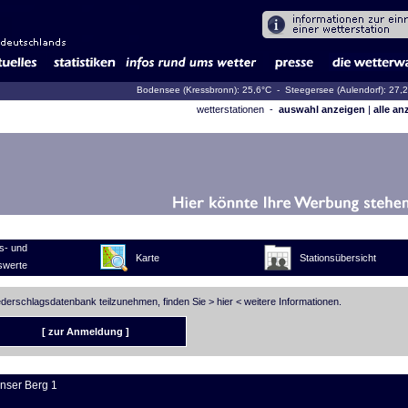
Bodensee (Kressbronn): 25,6°C
- Steegersee (Aulendorf): 27,
wetterstationen -
auswahl anzeigen
|
alle an
s- und
Karte
Stationsübersicht
swerte
iederschlagsdatenbank teilzunehmen, finden Sie >
hier
< weitere Informationen.
[ zur Anmeldung ]
inser Berg 1