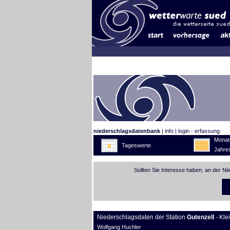
niederschlagsdatenbank
|
info
|
login - erfassung
Monat
Tageswerte
Jahre
Sollten Sie Interesse haben, an der N
Niederschlagsdaten der Station
Gutenzell
- Kle
Wolfgang Huchler