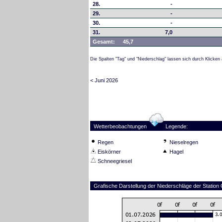
28.
-
29.
-
30.
-
31.
7,0
Gesamt:
45,7
Die Spalten "Tag" und "Niederschlag" lassen sich durch Klicken 
< Juni 2026
Wetterbeobachtungen
Legende:
Regen
Nieselregen
Eiskörner
Hagel
Schneegriesel
Grafische Darstellung der Niederschläge der Station 