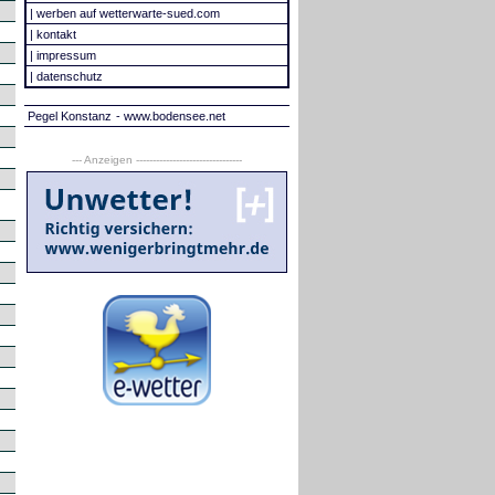
|
werben auf wetterwarte-sued.com
|
kontakt
|
impressum
|
datenschutz
Pegel Konstanz
- www.bodensee.net
--- Anzeigen --------------------------------