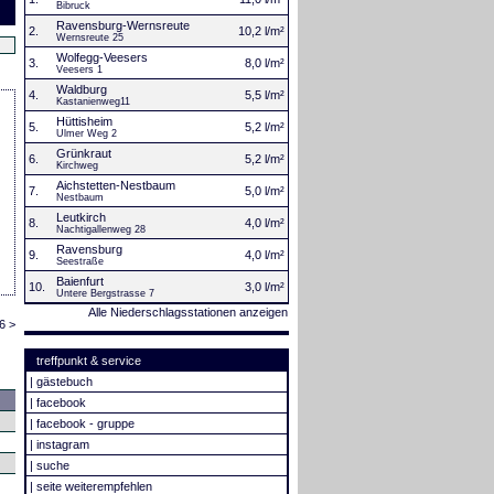
Bibruck
Ravensburg-Wernsreute
2.
10,2 l/m²
Wernsreute 25
Wolfegg-Veesers
3.
8,0 l/m²
Veesers 1
Waldburg
4.
5,5 l/m²
Kastanienweg11
Hüttisheim
5.
5,2 l/m²
Ulmer Weg 2
Grünkraut
6.
5,2 l/m²
Kirchweg
Aichstetten-Nestbaum
7.
5,0 l/m²
Nestbaum
Leutkirch
8.
4,0 l/m²
Nachtigallenweg 28
Ravensburg
9.
4,0 l/m²
Seestraße
Baienfurt
10.
3,0 l/m²
Untere Bergstrasse 7
Alle Niederschlagsstationen anzeigen
6 >
treffpunkt & service
|
gästebuch
|
facebook
|
facebook - gruppe
|
instagram
|
suche
|
seite weiterempfehlen