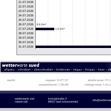
zugriffe:
insgesamt: 91.677.317
aktueller monat: 375.1
monatshöchstwert: 1.590.099
vorheriger monat: 1.242.1
wetterwarte süd
konradstraße 3
info@wetterwa
roland roth
88427 bad schussenried