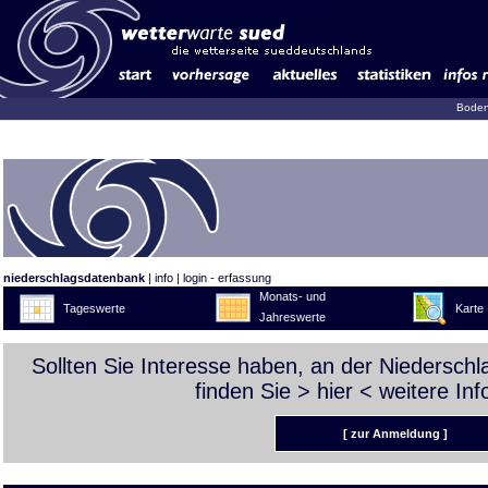
Boden
niederschlagsdatenbank
|
info
|
login - erfassung
Monats- und
Tageswerte
Karte
Jahreswerte
Sollten Sie Interesse haben, an der Niedersch
finden Sie >
hier
< weitere Inf
[ zur Anmeldung ]