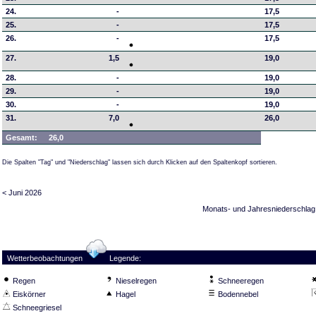
24.
-
17,5
25.
-
17,5
26.
-
17,5
27.
1,5
19,0
28.
-
19,0
29.
-
19,0
30.
-
19,0
31.
7,0
26,0
Gesamt:
26,0
Die Spalten "Tag" und "Niederschlag" lassen sich durch Klicken auf den Spaltenkopf sortieren.
< Juni 2026
Monats- und Jahresniederschlag
Wetterbeobachtungen
Legende:
Regen
Nieselregen
Schneeregen
Eiskörner
Hagel
Bodennebel
Schneegriesel