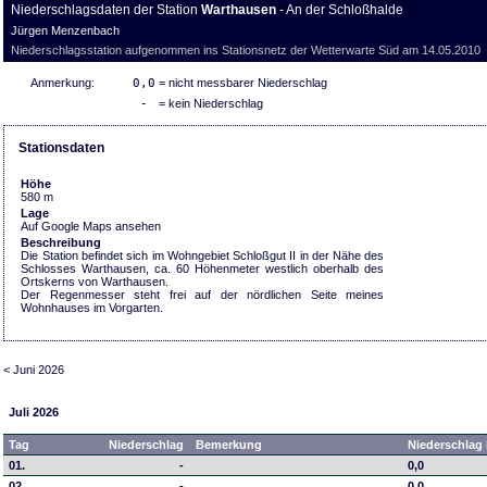
Niederschlagsdaten der Station
Warthausen
- An der Schloßhalde
Jürgen Menzenbach
Niederschlagsstation aufgenommen ins Stationsnetz der Wetterwarte Süd am 14.05.2010
Anmerkung:
0,0
= nicht messbarer Niederschlag
-
= kein Niederschlag
Stationsdaten
Höhe
580 m
Lage
Auf Google Maps ansehen
Beschreibung
Die Station befindet sich im Wohngebiet Schloßgut II in der Nähe des
Schlosses Warthausen, ca. 60 Höhenmeter westlich oberhalb des
Ortskerns von Warthausen.
Der Regenmesser steht frei auf der nördlichen Seite meines
Wohnhauses im Vorgarten.
< Juni 2026
Juli 2026
Tag
Niederschlag
Bemerkung
Niederschlag 
01.
-
0,0
02.
-
0,0