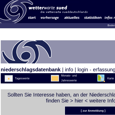
Boden
niederschlagsdatenbank
|
info
|
login - erfassun
Monats- und
Tageswerte
Karte
Jahreswerte
Sollten Sie Interesse haben, an der Niedersch
finden Sie >
hier
< weitere Inf
[ zur Anmeldung ]