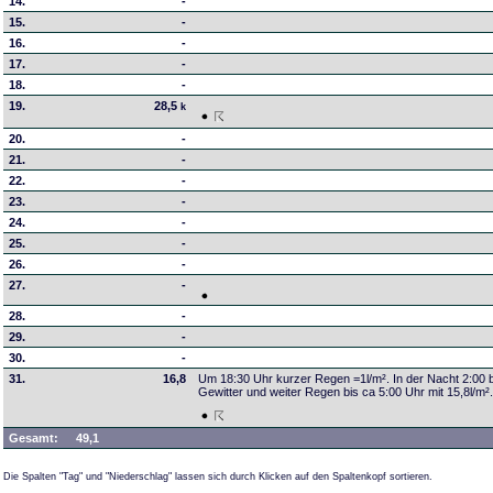
14.
-
15.
-
16.
-
17.
-
18.
-
19.
28,5
k
20.
-
21.
-
22.
-
23.
-
24.
-
25.
-
26.
-
27.
-
28.
-
29.
-
30.
-
31.
16,8
Um 18:30 Uhr kurzer Regen =1l/m². In der Nacht 2:00 
Gewitter und weiter Regen bis ca 5:00 Uhr mit 15,8l/m²
Gesamt:
49,1
Die Spalten "Tag" und "Niederschlag" lassen sich durch Klicken auf den Spaltenkopf sortieren.