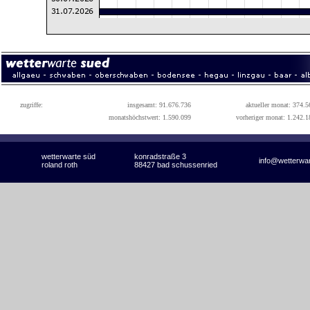
zugriffe:
insgesamt: 91.676.736
aktueller monat: 374.5
monatshöchstwert: 1.590.099
vorheriger monat: 1.242.1
wetterwarte süd
konradstraße 3
info@wetterwa
roland roth
88427 bad schussenried