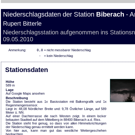
Niederschlagsdaten der Station
Biberach
- A
Rupert Bitterle
Niederschlagsstation aufgenommen ins Stations
09.05.2010
Anmerkung:
0,0
= nicht messbarer Niederschlag
-
= kein Niederschlag
Stationsdaten
Höhe
589 m
Lage
Auf Google Maps ansehen
Beschreibung
Die Station besteht aus 1x Basisstation mit Balkengrafik und 1x
Regenmengensensor.
Liegt in: 48,08 Nördlicher Breite und: 9,78 Östlicher Länge, auf 589
Meter ü. NN.
Auf einer Dachterrasse die nach Westen zeigt. In einem locker
bebauten Stadtteil auf dem Mittelberg in 88400 Biberach a.d. Riss.
Die Station steht frei genug, so dass von allen Himmelsrichtungen
der Niederschlag genau ermittelt werden kann.
Von hier aus, kann man gut das westliche Wettergeschehen
beobachten.