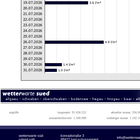
zugriffe:
insgesamt: 91.658.252
aktueller monat: 356.0
monatshöchstwert: 1.590.099
vorheriger monat: 1.242.1
wetterwarte süd
konradstraße 3
info@wetterwa
roland roth
88427 bad schussenried