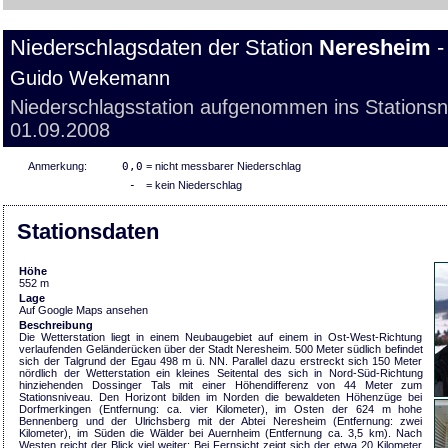
Niederschlagsdaten der Station
Neresheim
-
Guido Wekemann
Niederschlagsstation aufgenommen ins Stations
01.09.2008
Anmerkung:
0,0
= nicht messbarer Niederschlag
-
= kein Niederschlag
Stationsdaten
Höhe
552 m
Lage
Auf Google Maps ansehen
Beschreibung
Die Wetterstation liegt in einem Neubaugebiet auf einem in Ost-West-Richtung
verlaufenden Geländerücken über der Stadt Neresheim. 500 Meter südlich befindet
sich der Talgrund der Egau 498 m ü. NN. Parallel dazu erstreckt sich 150 Meter
nördlich der Wetterstation ein kleines Seitental des sich in Nord-Süd-Richtung
hinziehenden Dossinger Tals mit einer Höhendifferenz von 44 Meter zum
Stationsniveau. Den Horizont bilden im Norden die bewaldeten Höhenzüge bei
Dorfmerkingen (Entfernung: ca. vier Kilometer), im Osten der 624 m hohe
Bennenberg und der Ulrichsberg mit der Abtei Neresheim (Entfernung: zwei
Kilometer), im Süden die Wälder bei Auernheim (Entfernung ca. 3,5 km). Nach
Westen reicht der Blick viel weiter: Bei Fernsicht zeigt sich der etwa 20 Kilometer