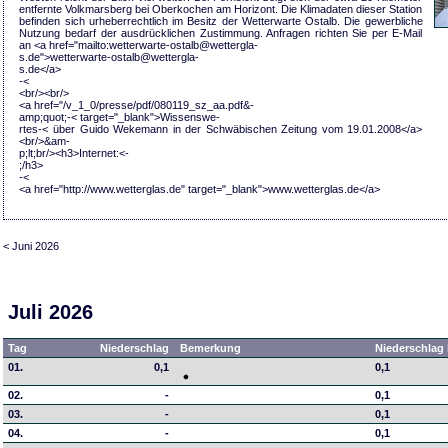
entfernte Volkmarsberg bei Oberkochen am Horizont. Die Klimadaten dieser Station
befinden sich urheberrechtlich im Besitz der Wetterwarte Ostalb. Die gewerbliche
Nutzung bedarf der ausdrücklichen Zustimmung. Anfragen richten Sie per E-Mail
an <a href="mailto:wetterwarte-ostalb@wettergla-
s.de">wetterwarte-ostalb@wettergla-
s.de</a>
-<
<br/><br/>
<a href="/v_1_0/presse/pdf/080119_sz_aa.pdf&-
amp;quot;-< target="_blank">Wissenswe-
rtes-< über Guido Wekemann in der Schwäbischen Zeitung vom 19.01.2008</a>
<br/>&am-
p;lt;br/><h3>Internet:<-
;/h3>
-<
<a href="http://www.wetterglas.de" target="_blank">www.wetterglas.de</a>
< Juni 2026
Juli 2026
Tag
Niederschlag
Bemerkung
Niederschlag 
01.
0,1
0,1
02.
-
0,1
03.
-
0,1
04.
-
0,1