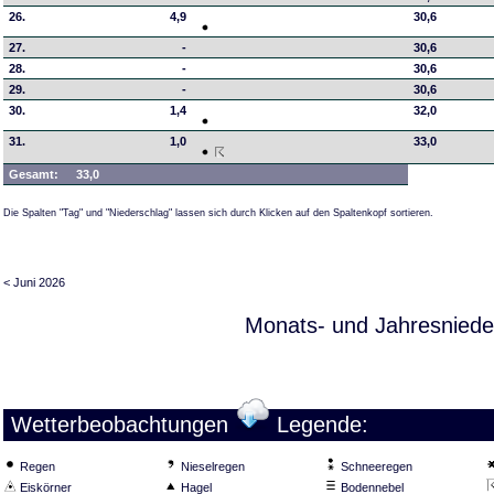
26.
4,9
30,6
27.
-
30,6
28.
-
30,6
29.
-
30,6
30.
1,4
32,0
31.
1,0
33,0
Gesamt:
33,0
Die Spalten "Tag" und "Niederschlag" lassen sich durch Klicken auf den Spaltenkopf sortieren.
< Juni 2026
Monats- und Jahresniede
Wetterbeobachtungen
Legende:
Regen
Nieselregen
Schneeregen
Eiskörner
Hagel
Bodennebel