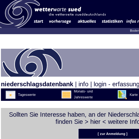
Boden
niederschlagsdatenbank
|
info
|
login - erfassun
Monats- und
Tageswerte
Karte
Jahreswerte
Sollten Sie Interesse haben, an der Niedersch
finden Sie >
hier
< weitere Inf
[ zur Anmeldung ]