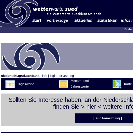
Boden
niederschlagsdatenbank
|
info
|
login - erfassung
Monats- und
Tageswerte
Karte
Jahreswerte
Sollten Sie Interesse haben, an der Niedersch
finden Sie >
hier
< weitere Inf
[ zur Anmeldung ]