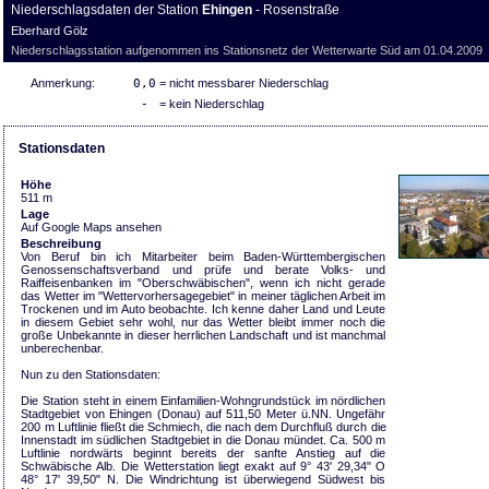
Niederschlagsdaten der Station
Ehingen
- Rosenstraße
Eberhard Gölz
Niederschlagsstation aufgenommen ins Stationsnetz der Wetterwarte Süd am 01.04.2009
Anmerkung:
0,0
= nicht messbarer Niederschlag
-
= kein Niederschlag
Stationsdaten
Höhe
511 m
Lage
Auf Google Maps ansehen
Beschreibung
Von Beruf bin ich Mitarbeiter beim Baden-Württembergischen
Genossenschaftsverband und prüfe und berate Volks- und
Raiffeisenbanken im "Oberschwäbischen", wenn ich nicht gerade
das Wetter im "Wettervorhersagegebiet" in meiner täglichen Arbeit im
Trockenen und im Auto beobachte. Ich kenne daher Land und Leute
in diesem Gebiet sehr wohl, nur das Wetter bleibt immer noch die
große Unbekannte in dieser herrlichen Landschaft und ist manchmal
unberechenbar.
Nun zu den Stationsdaten:
Die Station steht in einem Einfamilien-Wohngrundstück im nördlichen
Stadtgebiet von Ehingen (Donau) auf 511,50 Meter ü.NN. Ungefähr
200 m Luftlinie fließt die Schmiech, die nach dem Durchfluß durch die
Innenstadt im südlichen Stadtgebiet in die Donau mündet. Ca. 500 m
Luftlinie nordwärts beginnt bereits der sanfte Anstieg auf die
Schwäbische Alb. Die Wetterstation liegt exakt auf 9° 43' 29,34" O
48° 17' 39,50" N. Die Windrichtung ist überwiegend Südwest bis