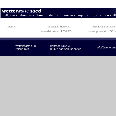
zugriffe:
insgesamt: 91.603.001
aktueller monat: 300.8
monatshöchstwert: 1.590.099
vorheriger monat: 1.242.1
wetterwarte süd
konradstraße 3
info@wetterwa
roland roth
88427 bad schussenried