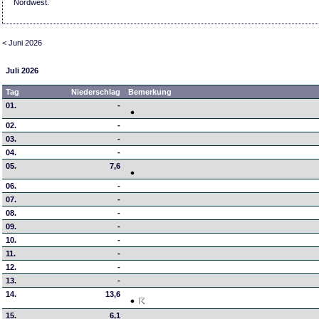
Nordwest.
< Juni 2026
Juli 2026
Tag
Niederschlag
Bemerkung
01.
-
02.
-
03.
-
04.
-
05.
7,6
06.
-
07.
-
08.
-
09.
-
10.
-
11.
-
12.
-
13.
-
14.
13,6
15.
6,1