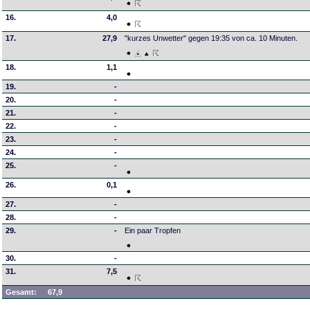
16.
4,0
17.
27,9
"kurzes Unwetter" gegen 19:35 von ca. 10 Minuten.
18.
1,1
19.
-
20.
-
21.
-
22.
-
23.
-
24.
-
25.
-
26.
0,1
27.
-
28.
-
29.
-
Ein paar Tropfen
30.
-
31.
7,5
Gesamt:
67,9