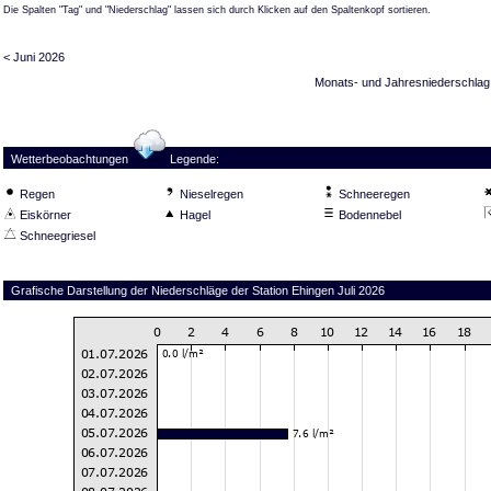
Die Spalten "Tag" und "Niederschlag" lassen sich durch Klicken auf den Spaltenkopf sortieren.
< Juni 2026
Monats- und Jahresniederschlag
Wetterbeobachtungen
Legende:
Regen
Nieselregen
Schneeregen
Eiskörner
Hagel
Bodennebel
Schneegriesel
Grafische Darstellung der Niederschläge der Station Ehingen Juli 2026