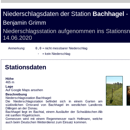
Niederschlagsdaten der Station
Bachhagel
-
Benjamin Grimm
Niederschlagsstation aufgenommen ins Stations
14.06.2020
Anmerkung:
0,0
= nicht messbarer Niederschlag
-
= kein Niederschlag
Stationsdaten
Höhe
465 m
Lage
Auf Google Maps ansehen
Beschreibung
Niederschlagsstation Bachhagel:
Die Niederschlagsstation befindet sich in einem Garten am
südöstlichen Ortsrand von Bachhagel im westlichen Landkreis
Dillingen an der Donau.
Bachhagel liegt im Bachtal, einem Ausläufer der Schwäbischen Alb
mit sanften Hügelrücken.
Gemessen wird mit einem Regenmesser nach Hellmann, welche
auch beim Deutschen Wetterdienst zum Einsatz kommen.