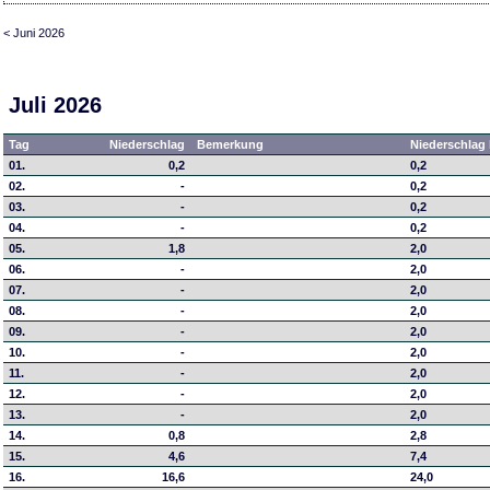
< Juni 2026
Juli 2026
Tag
Niederschlag
Bemerkung
Niederschlag 
01.
0,2
0,2
02.
-
0,2
03.
-
0,2
04.
-
0,2
05.
1,8
2,0
06.
-
2,0
07.
-
2,0
08.
-
2,0
09.
-
2,0
10.
-
2,0
11.
-
2,0
12.
-
2,0
13.
-
2,0
14.
0,8
2,8
15.
4,6
7,4
16.
16,6
24,0