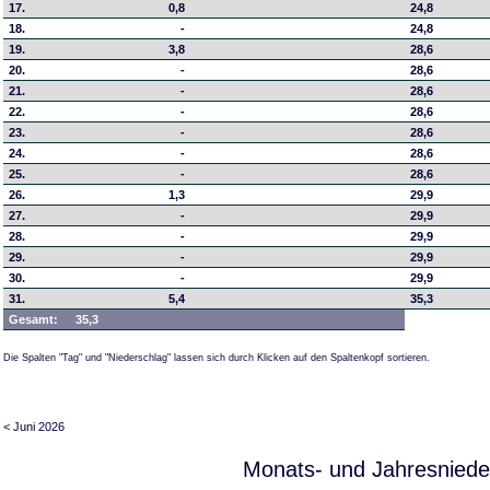
17.
0,8
24,8
18.
-
24,8
19.
3,8
28,6
20.
-
28,6
21.
-
28,6
22.
-
28,6
23.
-
28,6
24.
-
28,6
25.
-
28,6
26.
1,3
29,9
27.
-
29,9
28.
-
29,9
29.
-
29,9
30.
-
29,9
31.
5,4
35,3
Gesamt:
35,3
Die Spalten "Tag" und "Niederschlag" lassen sich durch Klicken auf den Spaltenkopf sortieren.
< Juni 2026
Monats- und Jahresniede