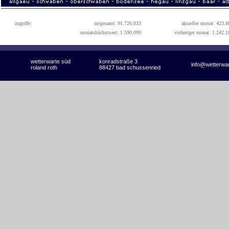
zugriffe:
insgesamt: 91.726.033
aktueller monat: 423.8
monatshöchstwert: 1.590.099
vorheriger monat: 1.242.1
wetterwarte süd
konradstraße 3
info@wetterwa
roland roth
88427 bad schussenried