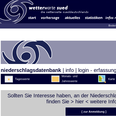
Boden
niederschlagsdatenbank
|
info
|
login - erfassun
Monats- und
Tageswerte
Karte
Jahreswerte
Sollten Sie Interesse haben, an der Niedersch
finden Sie >
hier
< weitere Inf
[ zur Anmeldung ]