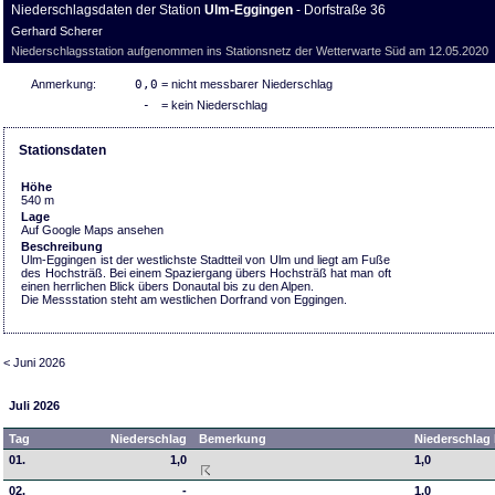
Niederschlagsdaten der Station
Ulm-Eggingen
- Dorfstraße 36
Gerhard Scherer
Niederschlagsstation aufgenommen ins Stationsnetz der Wetterwarte Süd am 12.05.2020
Anmerkung:
0,0
= nicht messbarer Niederschlag
-
= kein Niederschlag
Stationsdaten
Höhe
540 m
Lage
Auf Google Maps ansehen
Beschreibung
Ulm-Eggingen ist der westlichste Stadtteil von Ulm und liegt am Fuße
des Hochsträß. Bei einem Spaziergang übers Hochsträß hat man oft
einen herrlichen Blick übers Donautal bis zu den Alpen.
Die Messstation steht am westlichen Dorfrand von Eggingen.
< Juni 2026
Juli 2026
Tag
Niederschlag
Bemerkung
Niederschlag 
01.
1,0
1,0
02.
-
1,0