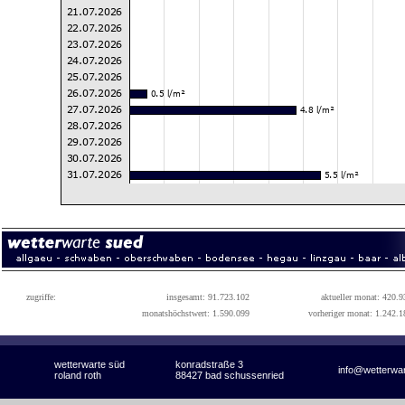
zugriffe:
insgesamt: 91.723.102
aktueller monat: 420.9
monatshöchstwert: 1.590.099
vorheriger monat: 1.242.1
wetterwarte süd
konradstraße 3
info@wetterwa
roland roth
88427 bad schussenried