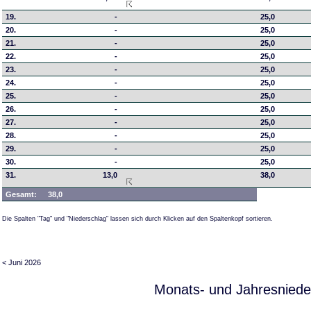
19.
-
25,0
20.
-
25,0
21.
-
25,0
22.
-
25,0
23.
-
25,0
24.
-
25,0
25.
-
25,0
26.
-
25,0
27.
-
25,0
28.
-
25,0
29.
-
25,0
30.
-
25,0
31.
13,0
38,0
Gesamt:
38,0
Die Spalten "Tag" und "Niederschlag" lassen sich durch Klicken auf den Spaltenkopf sortieren.
< Juni 2026
Monats- und Jahresniede