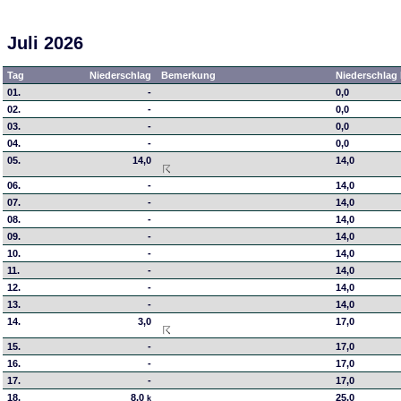
Juli 2026
Tag
Niederschlag
Bemerkung
Niederschlag 
01.
-
0,0
02.
-
0,0
03.
-
0,0
04.
-
0,0
05.
14,0
14,0
06.
-
14,0
07.
-
14,0
08.
-
14,0
09.
-
14,0
10.
-
14,0
11.
-
14,0
12.
-
14,0
13.
-
14,0
14.
3,0
17,0
15.
-
17,0
16.
-
17,0
17.
-
17,0
18.
8,0
25,0
k