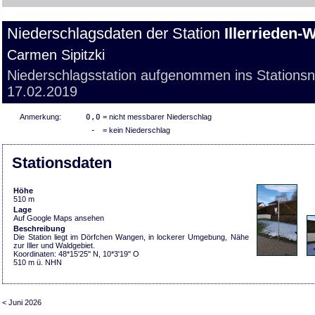
Niederschlagsdaten der Station
Illerrieden
Carmen Sipitzki
Niederschlagsstation aufgenommen ins Stations
17.02.2019
Anmerkung:
0,0
= nicht messbarer Niederschlag
-
= kein Niederschlag
Stationsdaten
Höhe
510 m
Lage
Auf Google Maps ansehen
Beschreibung
Die Station liegt im Dörfchen Wangen, in lockerer Umgebung, Nähe
zur Iller und Waldgebiet.
Koordinaten: 48*15'25'' N, 10*3'19'' O
510 m ü. NHN
< Juni 2026