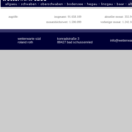
zugriffe:
insgesamt: 91.658.109
aktueller monat: 355.9
monatshöchstwert: 1.590.099
vorheriger monat: 1.242.1
wetterwarte süd
konradstraße 3
info@wetterwa
roland roth
88427 bad schussenried