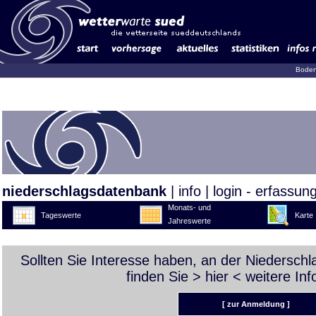
Boden
niederschlagsdatenbank
|
info
|
login - erfassun
Monats- und
Tageswerte
Karte
Jahreswerte
Sollten Sie Interesse haben, an der Niedersch
finden Sie >
hier
< weitere Inf
[ zur Anmeldung ]