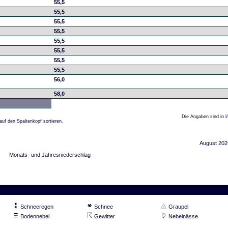
55,5
55,5
55,5
55,5
55,5
55,5
55,5
55,5
56,0
58,0
Die Angaben sind in l
auf den Spaltenkopf sortieren.
August 202
Monats- und Jahresniederschlag
Schneeregen
Schnee
Graupel
Bodennebel
Gewitter
Nebelnässe