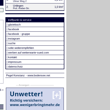
Ulmer Weg 2
Unlingen
2.
1,0 l/m²
Prof.-Rieber-Str.
treffpunkt & service
|
gästebuch
|
facebook
|
facebook - gruppe
|
instagram
|
suche
|
seite weiterempfehlen
|
werben auf wetterwarte-sued.com
|
kontakt
|
impressum
|
datenschutz
Pegel Konstanz
- www.bodensee.net
--- Anzeigen --------------------------------
6 >