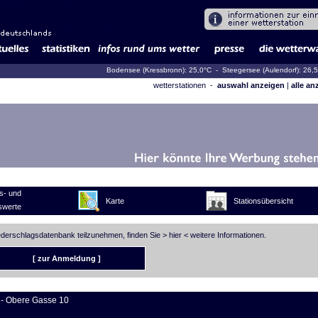
Bodensee (Kressbronn): 25,0°C
- Steegersee (Aulendorf): 26,
wetterstationen -
auswahl anzeigen
|
alle an
s- und
Karte
Stationsübersicht
swerte
iederschlagsdatenbank teilzunehmen, finden Sie >
hier
< weitere Informationen.
[ zur Anmeldung ]
- Obere Gasse 10