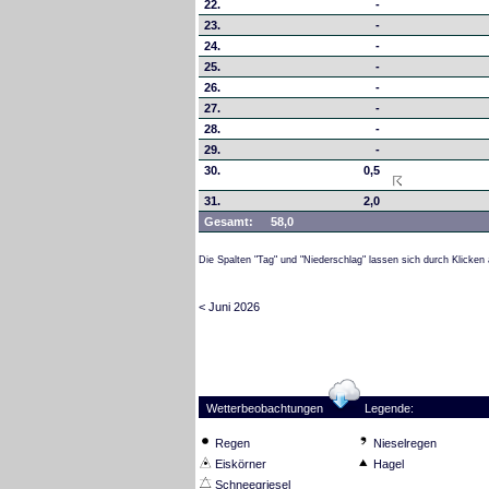
22.
-
23.
-
24.
-
25.
-
26.
-
27.
-
28.
-
29.
-
30.
0,5
31.
2,0
Gesamt:
58,0
Die Spalten "Tag" und "Niederschlag" lassen sich durch Klicken 
< Juni 2026
Wetterbeobachtungen
Legende:
Regen
Nieselregen
Eiskörner
Hagel
Schneegriesel