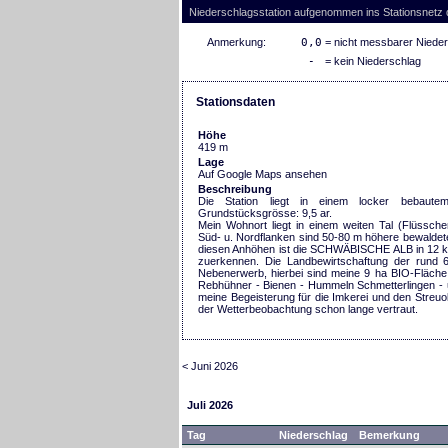
Niederschlagsstation aufgenommen ins Stationsnetz
Anmerkung:
0,0
= nicht messbarer Niede
-
= kein Niederschlag
Stationsdaten
Höhe
419 m
Lage
Auf Google Maps ansehen
Beschreibung
Die Station liegt in einem locker bebaute
Grundstücksgrösse: 9,5 ar.
Mein Wohnort liegt in einem weiten Tal (Flüssch
Süd- u. Nordflanken sind 50-80 m höhere bewalde
diesen Anhöhen ist die SCHWÄBISCHE ALB in 12 k
zuerkennen. Die Landbewirtschaftung der rund 6
Nebenerwerb, hierbei sind meine 9 ha BIO-Fläche 
Rebhühner - Bienen - Hummeln Schmetterlingen - 
meine Begeisterung für die Imkerei und den Streuob
der Wetterbeobachtung schon lange vertraut.
< Juni 2026
Juli 2026
Tag
Niederschlag
Bemerkung