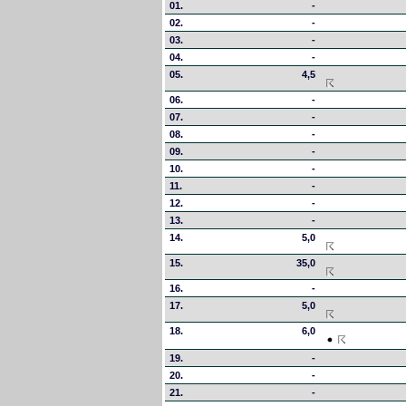
01.
-
02.
-
03.
-
04.
-
05.
4,5
06.
-
07.
-
08.
-
09.
-
10.
-
11.
-
12.
-
13.
-
14.
5,0
15.
35,0
16.
-
17.
5,0
18.
6,0
19.
-
20.
-
21.
-