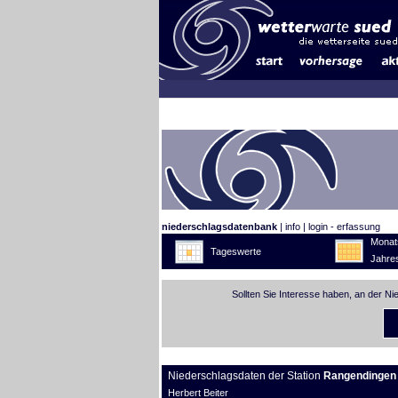
niederschlagsdatenbank
|
info
|
login - erfassung
Monat
Tageswerte
Jahre
Sollten Sie Interesse haben, an der N
Niederschlagsdaten der Station
Rangendingen
Herbert Beiter