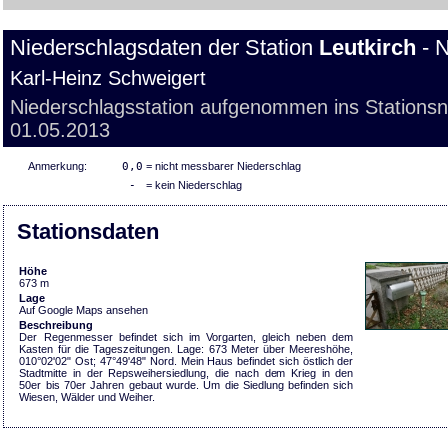
Niederschlagsdaten der Station
Leutkirch
- N
Karl-Heinz Schweigert
Niederschlagsstation aufgenommen ins Stations
01.05.2013
Anmerkung:
0,0
= nicht messbarer Niederschlag
-
= kein Niederschlag
Stationsdaten
Höhe
673 m
Lage
Auf Google Maps ansehen
Beschreibung
Der Regenmesser befindet sich im Vorgarten, gleich neben dem
Kasten für die Tageszeitungen. Lage: 673 Meter über Meereshöhe,
010°02'02" Ost; 47°49'48" Nord. Mein Haus befindet sich östlich der
Stadtmitte in der Repsweihersiedlung, die nach dem Krieg in den
50er bis 70er Jahren gebaut wurde. Um die Siedlung befinden sich
Wiesen, Wälder und Weiher.