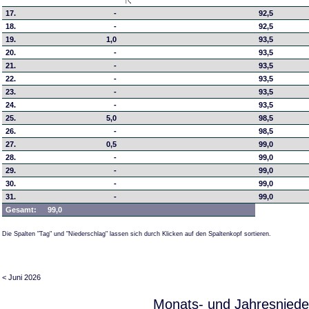
17.
-
92,5
18.
-
92,5
19.
1,0
93,5
20.
-
93,5
21.
-
93,5
22.
-
93,5
23.
-
93,5
24.
-
93,5
25.
5,0
98,5
26.
-
98,5
27.
0,5
99,0
28.
-
99,0
29.
-
99,0
30.
-
99,0
31.
-
99,0
Gesamt:
99,0
Die Spalten "Tag" und "Niederschlag" lassen sich durch Klicken auf den Spaltenkopf sortieren.
< Juni 2026
Monats- und Jahresniede