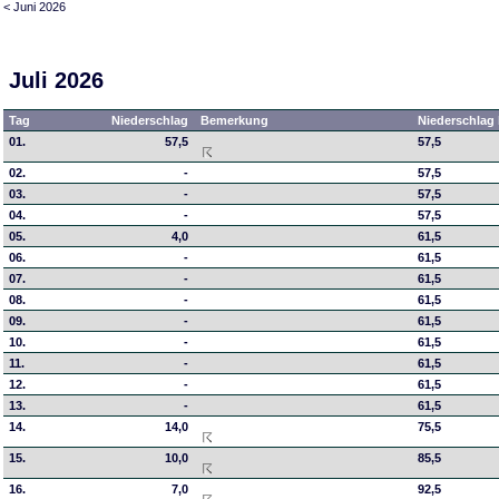
< Juni 2026
Juli 2026
Tag
Niederschlag
Bemerkung
Niederschlag 
01.
57,5
57,5
02.
-
57,5
03.
-
57,5
04.
-
57,5
05.
4,0
61,5
06.
-
61,5
07.
-
61,5
08.
-
61,5
09.
-
61,5
10.
-
61,5
11.
-
61,5
12.
-
61,5
13.
-
61,5
14.
14,0
75,5
15.
10,0
85,5
16.
7,0
92,5