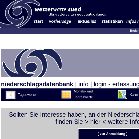
Boden
niederschlagsdatenbank
|
info
|
login - erfassun
Monats- und
Tageswerte
Karte
Jahreswerte
Sollten Sie Interesse haben, an der Niedersch
finden Sie >
hier
< weitere Inf
[ zur Anmeldung ]