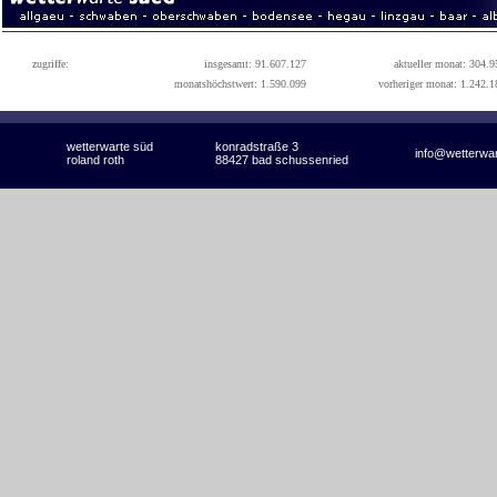
zugriffe:
insgesamt: 91.607.127
aktueller monat: 304.9
monatshöchstwert: 1.590.099
vorheriger monat: 1.242.1
wetterwarte süd
konradstraße 3
info@wetterwa
roland roth
88427 bad schussenried