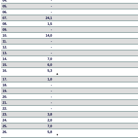
04.
-
05.
-
06.
-
07.
24,1
08.
1,5
09.
-
10.
14,0
11.
-
12.
-
13.
-
14.
7,0
15.
6,0
16.
5,3
17.
1,0
18.
-
19.
-
20.
-
21.
-
22.
-
23.
3,8
24.
2,0
25.
7,0
26.
5,8