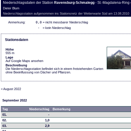
Niederschlagsdaten der Station
Ravensburg-Schmalegg
- St.-Magdalena-Ring
Dieter Blum
Niederschlagsstation aufgenommen ins Stationsnetz der Wetterwarte Süd am 13.08.2010
Anmerkung:
0,0
= nicht messbarer Niederschlag
-
= kein Niederschlag
Stationsdaten
Höhe
555 m
Lage
Auf Google Maps ansehen
Beschreibung
Die Niederschlagsstation befindet sich in einem freistehenden Garten
ohne Beeinflussung von Dächer und Pflanzen.
< August 2022
September 2022
Tag
Niederschlag
Bemerkung
01.
-
02.
1,0
03.
2,9