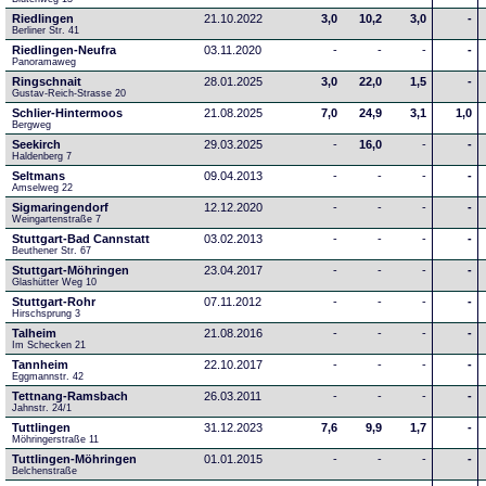
Riedlingen
21.10.2022
3,0
10,2
3,0
-
Berliner Str. 41
Riedlingen-Neufra
03.11.2020
-
-
-
-
Panoramaweg
Ringschnait
28.01.2025
3,0
22,0
1,5
-
Gustav-Reich-Strasse 20
Schlier-Hintermoos
21.08.2025
7,0
24,9
3,1
1,0
Bergweg
Seekirch
29.03.2025
-
16,0
-
-
Haldenberg 7
Seltmans
09.04.2013
-
-
-
-
Amselweg 22
Sigmaringendorf
12.12.2020
-
-
-
-
Weingartenstraße 7
Stuttgart-Bad Cannstatt
03.02.2013
-
-
-
-
Beuthener Str. 67
Stuttgart-Möhringen
23.04.2017
-
-
-
-
Glashütter Weg 10
Stuttgart-Rohr
07.11.2012
-
-
-
-
Hirschsprung 3
Talheim
21.08.2016
-
-
-
-
Im Schecken 21
Tannheim
22.10.2017
-
-
-
-
Eggmannstr. 42     
Tettnang-Ramsbach
26.03.2011
-
-
-
-
Jahnstr. 24/1
Tuttlingen
31.12.2023
7,6
9,9
1,7
-
Möhringerstraße 11
Tuttlingen-Möhringen
01.01.2015
-
-
-
-
Belchenstraße