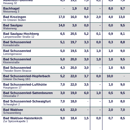
Aulendorf-Blönried
6,3
19,1
7,5
0,1
0,9
7,0
Heuweg 32
Bachhagel
-
1,9
0,2
-
8,0
9,7
Meisenweg 3
Bad Krozingen
17,0
16,0
9,0
2,0
4,0
13,0
Im Unteren Stollen
Bad Saulgau
14,0
3,0
0,0
-
0,0
9,5
Walserweg
Bad Saulgau-Hochberg
6,5
20,5
5,2
0,1
0,9
8,1
Lampertsweiler Straße 12
Bad Schussenried
5,1
19,7
3,3
0,0
0,3
8,8
Konradstraße
Bad Schussenried
5,0
19,5
3,5
1,0
1,0
9,0
Lortzingstrasse
Bad Schussenried
5,0
20,0
3,0
1,0
1,0
9,5
Klosterstraße
Bad Schussenried
4,3
20,0
3,0
-
1,0
9,5
Theodor-Storm-Strasse
Bad Schussenried-Hopferbach
5,2
22,0
3,7
0,0
10,0
-
Unterer Öschweg 16/1
Bad Schussenried-Lufthütte
7,0
22,0
3,5
-
1,0
9,0
Hauptgasse 17
Bad Schussenried-Sattenbeuren
3,0
19,0
6,0
1,0
0,5
9,5
Ortsstraße 7
Bad Schussenried-Schwaigfurt
7,0
18,0
-
-
1,0
8,0
Schwaigfurt 2
Bad Waldsee
6,5
22,0
-
-
2,0
7,0
Schwanenberg
Bad Waldsee-Haisterkirch
9,0
18,4
1,5
0,0
0,7
8,5
Zur Spitzenkapelle 1