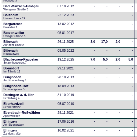
Postweg 5
Bad Wurzach-Haidgau
07.10.2012
-
-
-
-
Wengener Straße 5
Balzheim
22.12.2023
-
-
-
-
Hinterm Liess 19
Bergatreute
13.02.2012
-
-
-
-
Bolanden 1
Betzenweiler
05.01.2017
-
-
-
-
Offinger Straße 5
Biberach
26.11.2025
3,0
17,0
2,0
-
Auf dem Lindele
Biberach
05.05.2022
-
-
-
-
Neusatzweg 
Blaubeuren-Pappelau
19.12.2025
7,0
5,0
2,0
5,0
Sotzenhauserstr.7
Bonndorf
29.11.2021
-
-
-
-
Im Tännle 12
Burgrieden
28.10.2013
-
-
-
-
Am Nonnenberg 3
Burgrieden-Rot
18.09.2013
-
-
-
-
Schmiedgasse 5
Dettingen a. d. Iller
31.10.2019
-
-
-
-
Schleifweg 4
Eberhardzell
05.07.2010
-
-
-
-
Schillerstraße
Ebersbach-Roßwälden
28.11.2021
-
-
-
-
Appenwiesen
Ehingen
17.06.2016
-
-
-
-
Am Elzengraben
Ehingen
10.02.2021
-
-
-
-
Zanderstraße