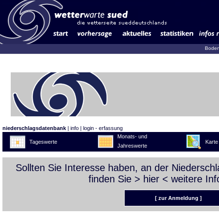
Boden
niederschlagsdatenbank
|
info
|
login - erfassung
Monats- und
Tageswerte
Karte
Jahreswerte
Sollten Sie Interesse haben, an der Niedersc
finden Sie >
hier
< weitere Inf
[ zur Anmeldung ]