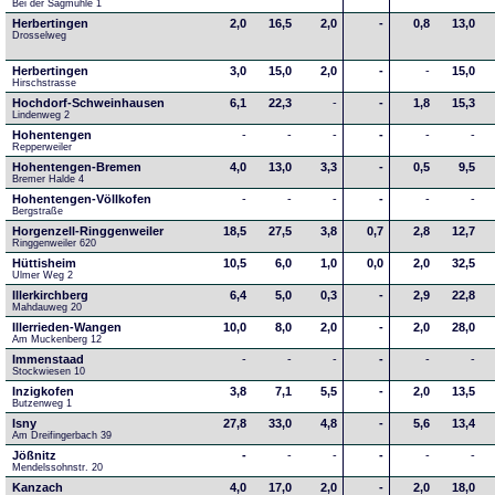
Bei der Sägmühle 1
Herbertingen
2,0
16,5
2,0
-
0,8
13,0
Drosselweg
Herbertingen
3,0
15,0
2,0
-
-
15,0
Hirschstrasse
Hochdorf-Schweinhausen
6,1
22,3
-
-
1,8
15,3
Lindenweg 2
Hohentengen
-
-
-
-
-
-
Repperweiler
Hohentengen-Bremen
4,0
13,0
3,3
-
0,5
9,5
Bremer Halde 4
Hohentengen-Völlkofen
-
-
-
-
-
-
Bergstraße
Horgenzell-Ringgenweiler
18,5
27,5
3,8
0,7
2,8
12,7
Ringgenweiler 620
Hüttisheim
10,5
6,0
1,0
0,0
2,0
32,5
Ulmer Weg 2
Illerkirchberg
6,4
5,0
0,3
-
2,9
22,8
Mahdauweg 20
Illerrieden-Wangen
10,0
8,0
2,0
-
2,0
28,0
Am Muckenberg 12
Immenstaad
-
-
-
-
-
-
Stockwiesen 10
Inzigkofen
3,8
7,1
5,5
-
2,0
13,5
Butzenweg 1
Isny
27,8
33,0
4,8
-
5,6
13,4
Am Dreifingerbach 39
Jößnitz
-
-
-
-
-
-
Mendelssohnstr. 20
Kanzach
4,0
17,0
2,0
-
2,0
18,0