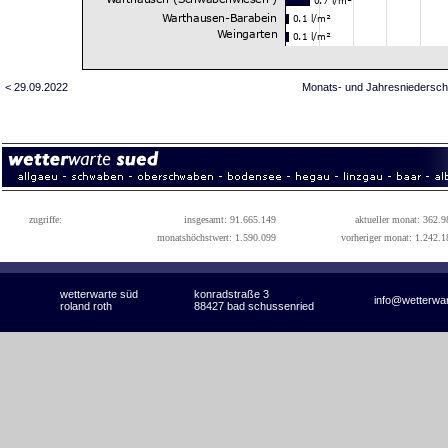
< 29.09.2022
Monats- und Jahresniedersch
zugriffe:
insgesamt: 91.665.149
aktueller monat: 362.9
monatshöchstwert: 1.590.099
vorheriger monat: 1.242.1
wetterwarte süd
konradstraße 3
info@wetterwa
roland roth
88427 bad schussenried