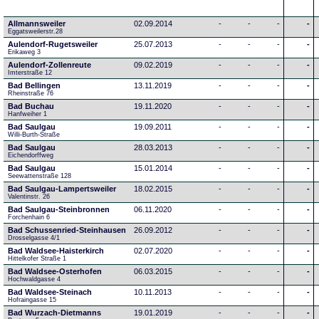
Allmannsweiler
02.09.2014
-
-
-
-
Eggatsweilerstr.28
Aulendorf-Rugetsweiler
25.07.2013
-
-
-
-
Erikaweg 3
Aulendorf-Zollenreute
09.02.2019
-
-
-
-
Imterstraße 12
Bad Bellingen
13.11.2019
-
-
-
-
Rheinstraße 76
Bad Buchau
19.11.2020
-
-
-
-
Hanfweiher 1
Bad Saulgau
19.09.2011
-
-
-
-
Willi-Burth-Straße
Bad Saulgau
28.03.2013
-
-
-
-
Eichendorffweg
Bad Saulgau
15.01.2014
-
-
-
-
Seewattenstraße 128
Bad Saulgau-Lampertsweiler
18.02.2015
-
-
-
-
Valentinstr. 26
Bad Saulgau-Steinbronnen
06.11.2020
-
-
-
-
Forchenhain 6
Bad Schussenried-Steinhausen
26.09.2012
-
-
-
-
Drosselgasse 4/1
Bad Waldsee-Haisterkirch
02.07.2020
-
-
-
-
Hittelkofer Straße 1
Bad Waldsee-Osterhofen
06.03.2015
-
-
-
-
Hochwaldgasse 4
Bad Waldsee-Steinach
10.11.2013
-
-
-
-
Hofraingasse 15
Bad Wurzach-Dietmanns
19.01.2019
-
-
-
-