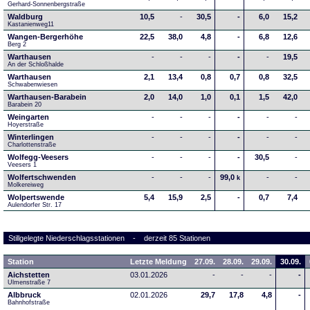
Gerhard-Sonnenbergstraße
Waldburg
10,5
-
30,5
-
6,0
15,2
Kastanienweg11
Wangen-Bergerhöhe
22,5
38,0
4,8
-
6,8
12,6
Berg 2
Warthausen
-
-
-
-
-
19,5
An der Schloßhalde 
Warthausen
2,1
13,4
0,8
0,7
0,8
32,5
Schwabenwiesen 
Warthausen-Barabein
2,0
14,0
1,0
0,1
1,5
42,0
Barabein 20
Weingarten
-
-
-
-
-
-
Hoyerstraße
Winterlingen
-
-
-
-
-
-
Charlottenstraße
Wolfegg-Veesers
-
-
-
-
30,5
-
Veesers 1
Wolfertschwenden
-
-
-
99,0
-
-
k
Molkereiweg
Wolpertswende
5,4
15,9
2,5
-
0,7
7,4
Aulendorfer Str. 17
Stillgelegte Niederschlagsstationen - derzeit 85 Stationen
Station
Letzte Meldung
27.09.
28.09.
29.09.
30.09.
Aichstetten
03.01.2026
-
-
-
-
Ulmenstraße 7
Albbruck
02.01.2026
29,7
17,8
4,8
-
Bahnhofstraße