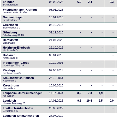
Ehingen
06.02.2025
6,9
2,4
-
0,3
Schlaufenbühl
Friedrichshafen-Kluftern
08.01.2026
-
-
-
-
Immenstaader Straße
Gammertingen
16.01.2016
-
-
-
-
Schillerstraße 22
Griesingen
06.10.2015
-
-
-
-
Blumenstraße 9
Günzburg
31.12.2010
-
-
-
-
Erlenbadweg 34 1/2
Heroldstatt
24.07.2025
-
-
-
-
Eichenweg 
Holzheim-Ellerbach
29.10.2022
-
-
-
-
Kirchstraße 3
Hoßkirch
05.01.2018
-
-
-
-
Kirchstraße 8
Ingoldingen-Grodt
19.11.2016
-
-
-
-
Ingoldinger Weg 19
Kisslegg
02.05.2011
-
-
-
-
Kirchmoosstraße
Krauchenwies-Hausen
23.11.2013
-
-
-
-
Rosenrain 1
Kressbronn
10.03.2010
-
-
-
-
Irisstraße 4
Laupheim-Untersulmetingen
11.07.2023
8,2
7,3
4,9
-
Am Espan
Leutkirch
14.01.2026
9,6
19,4
2,5
0,0
Unterer Auenweg 25
Leutkirch-Adrazhofen
29.03.2022
-
-
-
-
Bergstraße 20
Leutkirch-Ottmannshofen
27.07.2012
-
-
-
-