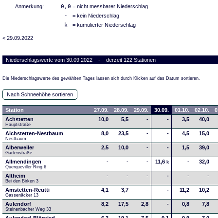
Anmerkung:
0,0
= nicht messbarer Niederschlag
-
= kein Niederschlag
k
= kumulierter Niederschlag
< 29.09.2022
Niederschlagswerte vom 30.09.2022 - derzeit 122 Stationen
Die Niederschlagswerte des gewählten Tages lassen sich durch Klicken auf das Datum sortieren.
Nach Schneehöhe sortieren
Station
27.09.
28.09.
29.09.
30.09.
01.10.
02.10.
0
Achstetten
10,0
5,5
-
-
3,5
40,0
Hauptstraße
Aichstetten-Nestbaum
8,0
23,5
-
-
4,5
15,0
Nestbaum
Alberweiler
2,5
10,0
-
-
1,5
39,0
Gartenstraße
Allmendingen
-
-
-
11,6
-
32,0
k
Querqueviller Ring 6
Altheim
-
-
-
-
-
-
Bei den Birken 3
Amstetten-Reutti
4,1
3,7
-
-
11,2
10,2
Gassenäcker 13
Aulendorf
8,2
17,5
2,8
-
0,8
7,8
Steinenbacher Weg 33