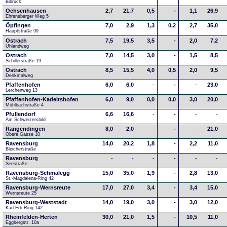
Bibruck
Ochsenhausen
2,7
21,7
0,5
-
1,1
26,9
Ehrensberger Weg 5
Öpfingen
7,0
2,9
1,3
0,2
2,7
35,0
Hauptstraße 99
Ostrach
7,5
19,5
3,5
-
2,0
7,2
Uhlandweg
Ostrach
7,0
14,5
3,0
-
1,5
8,5
Schillerstraße 19
Ostrach
8,5
15,5
4,0
0,5
2,0
9,5
Denkmalweg 
Pfaffenhofen
6,0
6,0
-
-
-
23,0
Lerchenweg 13
Pfaffenhofen-Kadeltshofen
6,0
9,0
0,0
0,0
3,0
20,0
Mühlbachstraße 4
Pfullendorf
6,6
16,6
-
-
-
-
Am Schweizersbild 
Rangendingen
8,0
2,0
-
-
-
21,0
Obere Gasse 10
Ravensburg
14,0
20,2
1,8
-
2,2
11,0
Bleicherstraße
Ravensburg
-
-
-
-
-
-
Seestraße 
Ravensburg-Schmalegg
15,0
35,0
1,9
-
2,8
13,0
St.-Magdalena-Ring 42
Ravensburg-Wernsreute
17,0
27,0
3,4
-
3,4
15,0
Wernsreute 25
Ravensburg-Weststadt
14,0
19,0
3,0
-
3,0
12,0
Karl-Erb-Ring 142
Rheinfelden-Herten
30,0
21,0
1,5
-
10,5
11,0
Eggbergstr. 10a