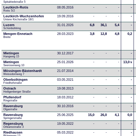
Spitalriedstraße 5
Leutkirch-Rotis
08.05.2016
-
-
-
-
Rotis 5/2
Leutkirch-Wuchzenhofen
19.09.2016
-
-
-
-
Untere Kirchstraße 18/1
Luzern
31.01.2026
6,8
36,1
5,4
-
Schönbühlring
Mengen-Ennetach
28.03.2023
3,8
12,8
4,8
0,2
Breite 
Mietingen
30.12.2017
-
-
-
-
Hangweg 15
Mietingen
25.01.2026
-
-
-
13,0
k
Seerosenweg 10
Mössingen-Bästenhardt
21.07.2014
-
-
-
-
Weissdornweg 7
Oberboihingen
03.05.2021
-
-
-
-
Friedhofstraße
Ostrach
19.08.2013
-
-
-
-
Heiligenberger Straße
Pfullendorf
18.03.2012
-
-
-
-
Ringstraße 
Ravensburg
30.10.2016
-
-
-
-
Olgastraße
Ravensburg
25.06.2025
15,0
26,0
4,1
0,0
Springerstraße
Regensburg
19.05.2022
-
-
-
-
Orleansstraße 3
Riedhausen
05.03.2022
-
-
-
-
Blütenweg 13