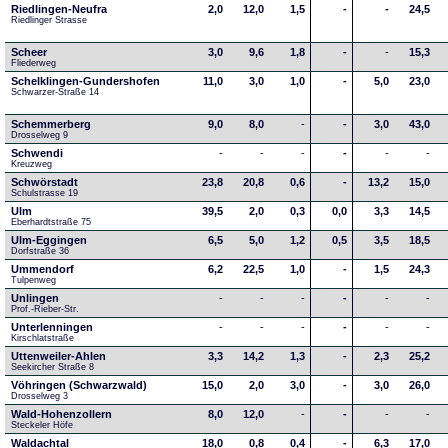
Riedlingen-Neufra
2,0
12,0
1,5
-
-
24,5
Riedlinger Strasse
Scheer
3,0
9,6
1,8
-
-
15,3
Fliederweg
Schelklingen-Gundershofen
11,0
3,0
1,0
-
5,0
23,0
Schwarzer-Straße 14
Schemmerberg
9,0
8,0
-
-
3,0
43,0
Drosselweg 9
Schwendi
-
-
-
-
-
-
Kreuzweg
Schwörstadt
23,8
20,8
0,6
-
13,2
15,0
Schulstrasse 19
Ulm
39,5
2,0
0,3
0,0
3,3
14,5
Eberhardtstraße 75
Ulm-Eggingen
6,5
5,0
1,2
0,5
3,5
18,5
Dorfstraße 36
Ummendorf
6,2
22,5
1,0
-
1,5
24,3
Tulpenweg
Unlingen
-
-
-
-
-
-
Prof.-Rieber-Str.
Unterlenningen
-
-
-
-
-
-
Kirschlatstraße
Uttenweiler-Ahlen
3,3
14,2
1,3
-
2,3
25,2
Seekircher Straße 8
Vöhringen (Schwarzwald)
15,0
2,0
3,0
-
3,0
26,0
Drosselweg 3
Wald-Hohenzollern
8,0
12,0
-
-
-
-
Steckeler Höfe
Waldachtal
18,0
0,8
0,4
-
6,3
17,0