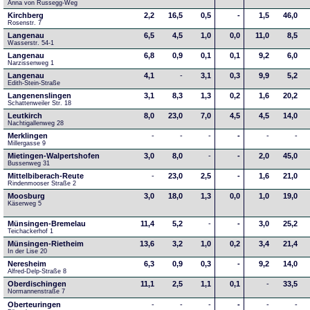
Anna von Russegg-Weg
Kirchberg
2,2
16,5
0,5
-
1,5
46,0
Rosenstr. 7
Langenau
6,5
4,5
1,0
0,0
11,0
8,5
Wasserstr. 54-1
Langenau
6,8
0,9
0,1
0,1
9,2
6,0
Narzissenweg 1
Langenau
4,1
-
3,1
0,3
9,9
5,2
Edith-Stein-Straße
Langenenslingen
3,1
8,3
1,3
0,2
1,6
20,2
Schattenweiler Str. 18
Leutkirch
8,0
23,0
7,0
4,5
4,5
14,0
Nachtigallenweg 28
Merklingen
-
-
-
-
-
-
Millergasse 9
Mietingen-Walpertshofen
3,0
8,0
-
-
2,0
45,0
Bussenweg 31
Mittelbiberach-Reute
-
23,0
2,5
-
1,6
21,0
Rindenmooser Straße 2
Moosburg
3,0
18,0
1,3
0,0
1,0
19,0
Käserweg 5
Münsingen-Bremelau
11,4
5,2
-
-
3,0
25,2
Teichackerhof 1
Münsingen-Rietheim
13,6
3,2
1,0
0,2
3,4
21,4
In der Lise 20
Neresheim
6,3
0,9
0,3
-
9,2
14,0
Alfred-Delp-Straße 8
Oberdischingen
11,1
2,5
1,1
0,1
-
33,5
Normannenstraße 7
Oberteuringen
-
-
-
-
-
-