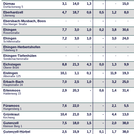
Dürnau
3,1
14,0
1,3
-
-
15,0
Dorfäckerweg 5
Eberhardzell
4,7
18,7
0,6
0,5
1,2
8,0
Lilienweg
Ebersbach-Musbach, Boos
-
-
-
-
-
-
Hochberger Straße
Ehingen
7,7
3,0
1,0
0,2
3,8
30,6
Rosenstraße
Ehingen
7,2
3,0
1,0
-
3,0
24,0
Schillerstraße
Ehingen-Herbertshofen
-
-
-
-
-
-
Tobelweg 9
Ehingen-Tiefenhülen
-
-
-
-
-
-
Sondernacherstraße
Eichstegen
8,8
21,3
4,3
0,0
1,3
9,9
Oberer Brühl
Eislingen
10,1
1,1
0,1
-
11,9
19,3
Albstraße 125
Erbach-Bach
7,0
2,5
1,0
-
3,2
25,0
Hauptstraße 24
Erlenmoos
2,9
20,3
-
0,6
1,4
31,4
Haldenweg 15
Füramoos
7,6
22,0
-
-
2,1
5,5
Hungersberg 1
Grünkraut
10,4
21,0
3,0
-
4,4
13,0
Kirchweg
Gutenzell
7,5
18,0
1,5
-
2,0
38,0
Kleinser Berg 1
Gutenzell-Hürbel
2,5
15,9
1,7
0,1
1,7
38,0