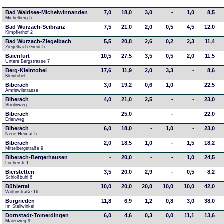
Bad Waldsee-Michelwinnanden
7,0
18,0
3,0
-
1,0
8,5
Michelberg 5
Bad Wurzach-Seibranz
7,5
21,0
2,0
0,5
4,5
12,0
Kimpflerhof 2 
Bad Wurzach-Ziegelbach
5,5
20,8
2,6
0,2
2,3
11,4
Ziegelbach-Greut 5
Baienfurt
10,5
27,5
3,5
0,5
2,0
11,5
Untere Bergstrasse 7
Berg-Kleintobel
17,6
11,9
2,0
3,3
-
8,6
Kleintobel
Biberach
3,0
19,2
0,6
1,0
-
22,5
Amriswilstrasse
Biberach
4,0
21,0
2,5
-
-
23,0
Strölinweg
Biberach
-
25,0
-
-
-
22,0
Erlenweg
Biberach
6,0
18,0
-
1,0
-
23,0
Neue Heimat 5
Biberach
2,0
18,5
1,0
-
1,5
18,2
Mittelbergstraße 9
Biberach-Bergerhausen
-
20,0
-
-
1,0
24,5
Löcherstr.1
Bierstetten
3,5
20,0
2,9
-
0,5
8,2
Schloßbühl 6
Bühlertal
10,0
20,0
20,0
10,0
10,0
42,0
Wolfinstraße 16
Burgrieden
11,8
6,9
1,2
0,8
3,0
38,0
Im Stellwinkel
Dornstadt-Tomerdingen
6,0
4,6
0,3
0,0
11,1
13,6
Maienweg 9