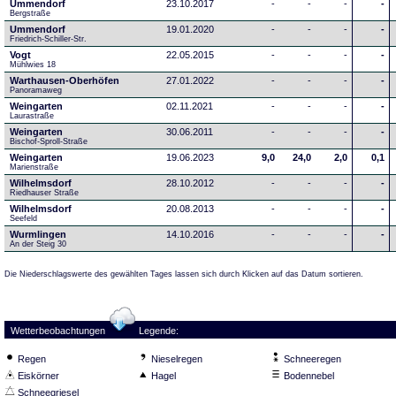
Ummendorf
23.10.2017
-
-
-
-
Bergstraße
Ummendorf
19.01.2020
-
-
-
-
Friedrich-Schiller-Str.
Vogt
22.05.2015
-
-
-
-
Mühlwies 18
Warthausen-Oberhöfen
27.01.2022
-
-
-
-
Panoramaweg 
Weingarten
02.11.2021
-
-
-
-
Laurastraße
Weingarten
30.06.2011
-
-
-
-
Bischof-Sproll-Straße
Weingarten
19.06.2023
9,0
24,0
2,0
0,1
Marienstraße
Wilhelmsdorf
28.10.2012
-
-
-
-
Riedhauser Straße 
Wilhelmsdorf
20.08.2013
-
-
-
-
Seefeld
Wurmlingen
14.10.2016
-
-
-
-
An der Steig 30
Die Niederschlagswerte des gewählten Tages lassen sich durch Klicken auf das Datum sortieren.
Wetterbeobachtungen
Legende:
Regen
Nieselregen
Schneeregen
Eiskörner
Hagel
Bodennebel
Schneegriesel