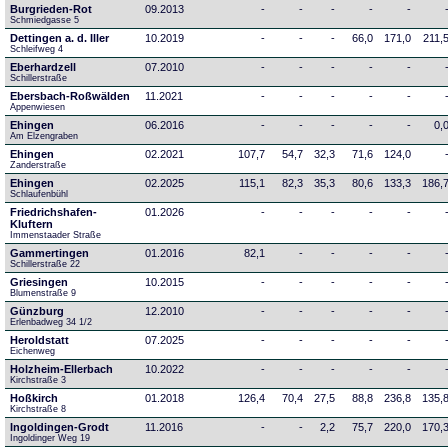
Burgrieden-Rot
09.2013
-
-
-
-
-
Schmiedgasse 5
Dettingen a. d. Iller
10.2019
-
-
-
66,0
171,0
211,
Schleifweg 4
Eberhardzell
07.2010
-
-
-
-
-
Schillerstraße
Ebersbach-Roßwälden
11.2021
-
-
-
-
-
Appenwiesen
Ehingen
06.2016
-
-
-
-
-
0,
Am Elzengraben
Ehingen
02.2021
107,7
54,7
32,3
71,6
124,0
Zanderstraße
Ehingen
02.2025
115,1
82,3
35,3
80,6
133,3
186,
Schlaufenbühl
Friedrichshafen-
01.2026
-
-
-
-
-
Kluftern
Immenstaader Straße
Gammertingen
01.2016
82,1
-
-
-
-
Schillerstraße 22
Griesingen
10.2015
-
-
-
-
-
Blumenstraße 9
Günzburg
12.2010
-
-
-
-
-
Erlenbadweg 34 1/2
Heroldstatt
07.2025
-
-
-
-
-
Eichenweg 
Holzheim-Ellerbach
10.2022
-
-
-
-
-
Kirchstraße 3
Hoßkirch
01.2018
126,4
70,4
27,5
88,8
236,8
135,
Kirchstraße 8
Ingoldingen-Grodt
11.2016
-
-
2,2
75,7
220,0
170,
Ingoldinger Weg 19