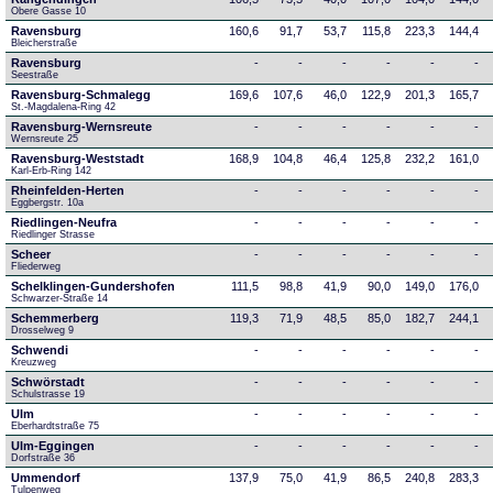
Obere Gasse 10
Ravensburg
160,6
91,7
53,7
115,8
223,3
144,4
Bleicherstraße
Ravensburg
-
-
-
-
-
-
Seestraße 
Ravensburg-Schmalegg
169,6
107,6
46,0
122,9
201,3
165,7
St.-Magdalena-Ring 42
Ravensburg-Wernsreute
-
-
-
-
-
-
Wernsreute 25
Ravensburg-Weststadt
168,9
104,8
46,4
125,8
232,2
161,0
Karl-Erb-Ring 142
Rheinfelden-Herten
-
-
-
-
-
-
Eggbergstr. 10a
Riedlingen-Neufra
-
-
-
-
-
-
Riedlinger Strasse
Scheer
-
-
-
-
-
-
Fliederweg
Schelklingen-Gundershofen
111,5
98,8
41,9
90,0
149,0
176,0
Schwarzer-Straße 14
Schemmerberg
119,3
71,9
48,5
85,0
182,7
244,1
Drosselweg 9
Schwendi
-
-
-
-
-
-
Kreuzweg
Schwörstadt
-
-
-
-
-
-
Schulstrasse 19
Ulm
-
-
-
-
-
-
Eberhardtstraße 75
Ulm-Eggingen
-
-
-
-
-
-
Dorfstraße 36
Ummendorf
137,9
75,0
41,9
86,5
240,8
283,3
Tulpenweg