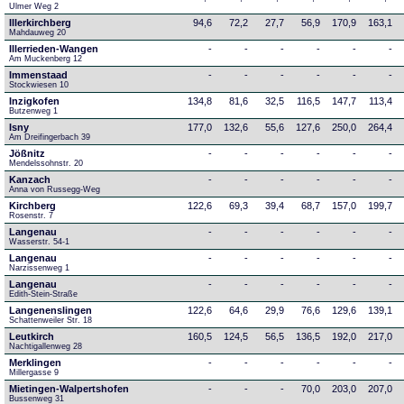
Ulmer Weg 2
Illerkirchberg
94,6
72,2
27,7
56,9
170,9
163,1
Mahdauweg 20
Illerrieden-Wangen
-
-
-
-
-
-
Am Muckenberg 12
Immenstaad
-
-
-
-
-
-
Stockwiesen 10
Inzigkofen
134,8
81,6
32,5
116,5
147,7
113,4
Butzenweg 1
Isny
177,0
132,6
55,6
127,6
250,0
264,4
Am Dreifingerbach 39
Jößnitz
-
-
-
-
-
-
Mendelssohnstr. 20
Kanzach
-
-
-
-
-
-
Anna von Russegg-Weg
Kirchberg
122,6
69,3
39,4
68,7
157,0
199,7
Rosenstr. 7
Langenau
-
-
-
-
-
-
Wasserstr. 54-1
Langenau
-
-
-
-
-
-
Narzissenweg 1
Langenau
-
-
-
-
-
-
Edith-Stein-Straße
Langenenslingen
122,6
64,6
29,9
76,6
129,6
139,1
Schattenweiler Str. 18
Leutkirch
160,5
124,5
56,5
136,5
192,0
217,0
Nachtigallenweg 28
Merklingen
-
-
-
-
-
-
Millergasse 9
Mietingen-Walpertshofen
-
-
-
70,0
203,0
207,0
Bussenweg 31