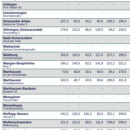
Unlingen
-
-
-
-
-
-
Prof.-Rieber-Str.
Unterlenningen
-
-
-
-
-
-
Kirschlatstraße
Uttenweiler-Ahlen
107,3
59,3
34,1
60,5
200,3
199,4
Seekircher Straße 8
Vöhringen (Schwarzwald)
179,0
122,5
86,0
128,0
94,0
133,0
Drosselweg 3
Wald-Hohenzollern
-
-
-
-
-
-
Steckeler Höfe
Waldachtal
-
-
-
-
-
-
Gerhard-Sonnenbergstraße
Waldburg
165,9
115,6
63,5
117,0
227,2
196,5
Kastanienweg11
Wangen-Bergerhöhe
194,2
140,0
63,2
141,9
221,2
231,2
Berg 2
Warthausen
73,5
30,8
29,1
56,0
95,2
170,5
An der Schloßhalde 
Warthausen
102,8
48,7
43,9
69,6
180,9
191,8
Schwabenwiesen 
Warthausen-Barabein
-
-
-
-
-
-
Barabein 20
Weingarten
-
-
-
-
-
-
Hoyerstraße
Winterlingen
-
-
-
-
-
-
Charlottenstraße
Wolfegg-Veesers
142,0
120,0
126,3
65,5
252,1
249,8
Veesers 1
Wolfertschwenden
121,0
121,0
58,0
111,0
198,0
245,0
Molkereiweg