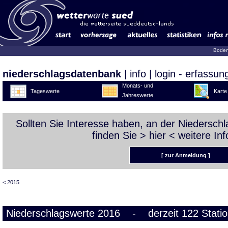
Boden
niederschlagsdatenbank
|
info
|
login - erfassun
Monats- und
Tageswerte
Karte
Jahreswerte
Sollten Sie Interesse haben, an der Niedersc
finden Sie >
hier
< weitere Inf
[ zur Anmeldung ]
< 2015
Niederschlagswerte 2016 - derzeit 122 Stati