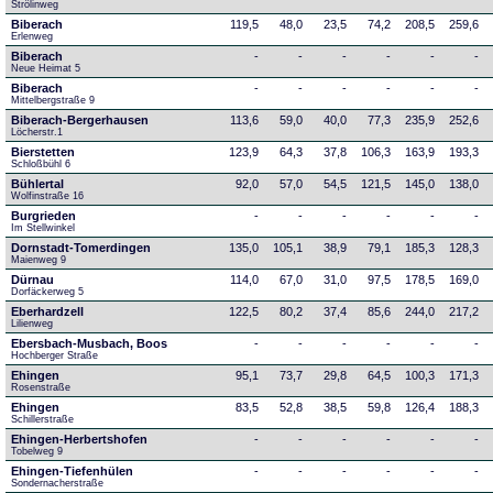
Strölinweg
Biberach
119,5
48,0
23,5
74,2
208,5
259,6
Erlenweg
Biberach
-
-
-
-
-
-
Neue Heimat 5
Biberach
-
-
-
-
-
-
Mittelbergstraße 9
Biberach-Bergerhausen
113,6
59,0
40,0
77,3
235,9
252,6
Löcherstr.1
Bierstetten
123,9
64,3
37,8
106,3
163,9
193,3
Schloßbühl 6
Bühlertal
92,0
57,0
54,5
121,5
145,0
138,0
Wolfinstraße 16
Burgrieden
-
-
-
-
-
-
Im Stellwinkel
Dornstadt-Tomerdingen
135,0
105,1
38,9
79,1
185,3
128,3
Maienweg 9
Dürnau
114,0
67,0
31,0
97,5
178,5
169,0
Dorfäckerweg 5
Eberhardzell
122,5
80,2
37,4
85,6
244,0
217,2
Lilienweg
Ebersbach-Musbach, Boos
-
-
-
-
-
-
Hochberger Straße
Ehingen
95,1
73,7
29,8
64,5
100,3
171,3
Rosenstraße
Ehingen
83,5
52,8
38,5
59,8
126,4
188,3
Schillerstraße
Ehingen-Herbertshofen
-
-
-
-
-
-
Tobelweg 9
Ehingen-Tiefenhülen
-
-
-
-
-
-
Sondernacherstraße