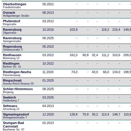
Oberboihingen
05.2021
-
-
-
-
-
Friedhofstraße
Ostrach
08.2013
-
-
-
-
-
Heiligenberger Straße
Pfullendorf
03.2012
-
-
-
-
-
Ringstraße 
Ravensburg
10.2016
103,9
-
-
119,2
210,4
149,
Olgastraße
Ravensburg
06.2025
-
-
-
-
-
Springerstraße
Regensburg
05.2022
-
-
-
-
-
Orleansstraße 3
Riedhausen
03.2022
162,0
90,8
32,4
111,2
310,6
209,
Blütenweg 13
Riedlingen
10.2022
-
-
-
-
-
Berliner Str. 41
Riedlingen-Neufra
11.2020
74,0
-
43,0
66,0
134,0
198,
Panoramaweg
Ringschnait
01.2025
-
-
-
-
-
Gustav-Reich-Strasse 20
Schlier-Hintermoos
08.2025
-
-
-
-
-
Bergweg
Seekirch
03.2025
-
-
-
-
-
Haldenberg 7
Seltmans
04.2013
-
-
-
-
-
Amselweg 22
Sigmaringendorf
12.2020
128,8
70,9
30,2
113,4
148,7
110,
Weingartenstraße 7
Stuttgart-Bad
02.2013
-
-
-
-
-
Cannstatt
Beuthener Str. 67