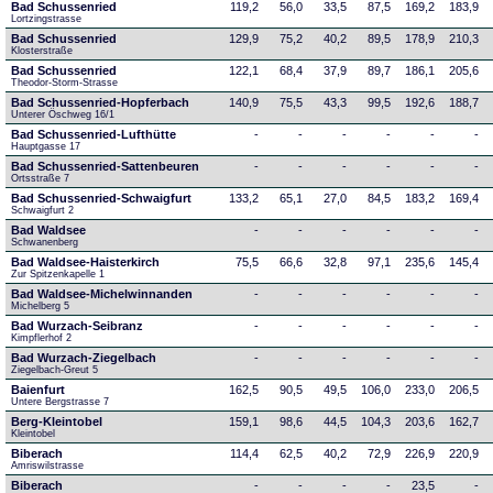
Bad Schussenried
119,2
56,0
33,5
87,5
169,2
183,9
Lortzingstrasse
Bad Schussenried
129,9
75,2
40,2
89,5
178,9
210,3
Klosterstraße
Bad Schussenried
122,1
68,4
37,9
89,7
186,1
205,6
Theodor-Storm-Strasse
Bad Schussenried-Hopferbach
140,9
75,5
43,3
99,5
192,6
188,7
Unterer Öschweg 16/1
Bad Schussenried-Lufthütte
-
-
-
-
-
-
Hauptgasse 17
Bad Schussenried-Sattenbeuren
-
-
-
-
-
-
Ortsstraße 7
Bad Schussenried-Schwaigfurt
133,2
65,1
27,0
84,5
183,2
169,4
Schwaigfurt 2
Bad Waldsee
-
-
-
-
-
-
Schwanenberg
Bad Waldsee-Haisterkirch
75,5
66,6
32,8
97,1
235,6
145,4
Zur Spitzenkapelle 1
Bad Waldsee-Michelwinnanden
-
-
-
-
-
-
Michelberg 5
Bad Wurzach-Seibranz
-
-
-
-
-
-
Kimpflerhof 2 
Bad Wurzach-Ziegelbach
-
-
-
-
-
-
Ziegelbach-Greut 5
Baienfurt
162,5
90,5
49,5
106,0
233,0
206,5
Untere Bergstrasse 7
Berg-Kleintobel
159,1
98,6
44,5
104,3
203,6
162,7
Kleintobel
Biberach
114,4
62,5
40,2
72,9
226,9
220,9
Amriswilstrasse
Biberach
-
-
-
-
23,5
-