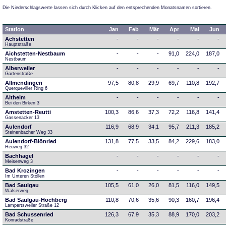
Die Niederschlagswerte lassen sich durch Klicken auf den entsprechenden Monatsnamen sortieren.
Station
Jan
Feb
Mär
Apr
Mai
Jun
Achstetten
-
-
-
-
-
-
Hauptstraße
Aichstetten-Nestbaum
-
-
-
91,0
224,0
187,0
Nestbaum
Alberweiler
-
-
-
-
-
-
Gartenstraße
Allmendingen
97,5
80,8
29,9
69,7
110,8
192,7
Querqueviller Ring 6
Altheim
-
-
-
-
-
-
Bei den Birken 3
Amstetten-Reutti
100,3
86,6
37,3
72,2
116,8
141,4
Gassenäcker 13
Aulendorf
116,9
68,9
34,1
95,7
211,3
185,2
Steinenbacher Weg 33
Aulendorf-Blönried
131,8
77,5
33,5
84,2
229,6
183,0
Heuweg 32
Bachhagel
-
-
-
-
-
-
Meisenweg 3
Bad Krozingen
-
-
-
-
-
-
Im Unteren Stollen
Bad Saulgau
105,5
61,0
26,0
81,5
116,0
149,5
Walserweg
Bad Saulgau-Hochberg
110,8
70,6
35,6
90,3
160,7
196,4
Lampertsweiler Straße 12
Bad Schussenried
126,3
67,9
35,3
88,9
170,0
203,2
Konradstraße