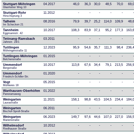
Stuttgart-Möhringen
04.2017
46,0
36,3
30,0
48,5
70,0
69,
Glashütter Weg 10
Stuttgart-Rohr
11.2012
-
-
-
-
-
Hirschsprung 3
Talheim
08.2016
79,9
39,7
25,2
114,0
109,9
48,
Im Schecken 21
Tannheim
10.2017
108,3
83,9
37,1
95,2
177,3
163,
Eggmannstr. 42     
Tettnang-Ramsbach
03.2011
-
-
-
-
-
Jahnstr. 24/1
Tuttlingen
12.2023
95,9
54,6
35,7
111,3
98,4
236,
Möhringerstraße 11
Tuttlingen-Möhringen
01.2015
-
-
-
-
-
Belchenstraße
Ummendorf
10.2017
113,8
67,6
34,4
79,1
213,5
256,
Bergstraße
Ummendorf
01.2020
-
-
-
-
-
Friedrich-Schiller-Str.
Vogt
05.2015
-
-
-
-
-
Mühlwies 18
Warthausen-Oberhöfen
01.2022
-
-
-
-
-
Panoramaweg 
Weingarten
11.2021
158,1
98,8
43,5
104,5
234,4
184,
Laurastraße
Weingarten
06.2011
-
-
-
-
-
Bischof-Sproll-Straße
Weingarten
06.2023
149,7
97,6
44,6
107,0
227,0
156,
Marienstraße
Wilhelmsdorf
10.2012
-
-
-
-
-
Riedhauser Straße 