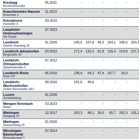
Kisslegg
05.2011
-
-
-
-
-
Kirchmoosstraße
Krauchenwies-Hausen
11.2013
-
-
-
-
-
Rosenrain 1
Kressbronn
03.2010
-
-
-
-
-
Irisstraße 4
Laupheim-
07.2023
-
-
-
-
-
Untersulmetingen
Am Espan
Leutkirch
01.2026
145,5
107,8
49,3
104,1
199,5
203,
Unterer Auenweg 25
Leutkirch-Adrazhofen
03.2022
171,4
132,4
61,9
126,4
214,8
227,
Bergstraße 20
Leutkirch-
07.2012
-
-
-
-
-
Ottmannshofen
Spitalriedstraße 5
Leutkirch-Rotis
05.2016
136,4
94,2
47,4
107,7
16,0
Rotis 5/2
Leutkirch-
09.2016
181,0
46,6
-
-
-
Wuchzenhofen
Untere Kirchstraße 18/1
Luzern
01.2026
-
-
-
-
-
Schönbühlring
Mengen-Ennetach
03.2023
-
-
-
-
-
Breite 
Mietingen
12.2017
103,3
48,1
26,0
65,7
202,3
191,
Hangweg 15
Mietingen
01.2026
-
-
-
-
-
Seerosenweg 10
Mössingen-
07.2014
-
-
-
-
-
Bästenhardt
Weissdornweg 7