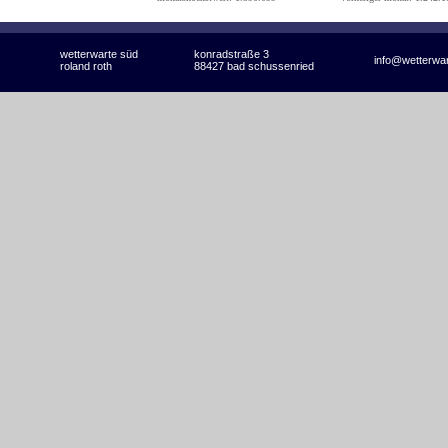
wetterwarte süd
konradstraße 3
info@wetterwa
roland roth
88427 bad schussenried