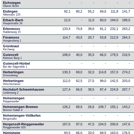
Eichstegen
-
-
-
-
-
-
Oberer Brühl
Eislingen
92,1
80,2
55,2
69,6
111,8
141,7
Albstraße 125
Erbach-Bach
12,0
-
11,0
60,0
194,0
189,0
Hauptstraße 24
Erlenmoos
133,4
74,8
38,6
81,1
232,1
263,2
Haldenweg 15
Füramoos
114,7
43,5
20,7
53,8
212,9
264,3
Hungersberg 1
Grünkraut
-
-
-
-
-
-
Kirchweg
Gutenzell
108,0
40,0
35,5
66,0
179,5
216,5
Kleinser Berg 1
Gutenzell-Hürbel
-
-
-
-
-
-
Bei der Sägmühle 1
Herbertingen
130,3
69,0
32,0
114,8
157,0
274,2
Drosselweg
Herbertingen
112,0
62,5
27,5
99,0
142,5
203,0
Hirschstrasse
Hochdorf-Schweinhausen
127,4
66,5
39,5
87,4
224,9
207,7
Lindenweg 2
Hohentengen
-
-
-
-
-
-
Repperweiler
Hohentengen-Bremen
126,2
68,6
26,6
109,7
155,1
143,2
Bremer Halde 4
Hohentengen-Völlkofen
-
-
-
-
-
-
Bergstraße
Horgenzell-Ringgenweiler
167,0
97,0
47,0
104,5
200,6
147,6
Ringgenweiler 620
Hüttisheim
93,5
66,0
33,0
69,5
163,0
176,5