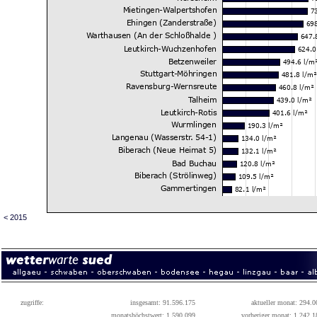
< 2015
zugriffe:
insgesamt: 91.596.175
aktueller monat: 294.0
monatshöchstwert: 1.590.099
vorheriger monat: 1.242.1