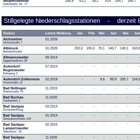
Wolpertswende
106,9
63,2
39,2
70,5
205,7
140,7
Aulendorfer Str. 17
Stillgelegte Niederschlagsstationen - derzeit 
Station
Letzte Meldung
Jan
Feb
Mär
Apr
Mai
Ju
Aichstetten
01.2026
-
-
-
-
-
Ulmenstraße 7
Albbruck
01.2026
202,6
155,0
70,1
140,7
140,1
163,
Bahnhofstraße
Allmannsweiler
09.2014
-
-
-
-
-
Eggatsweilerstr.28
Aulendorf-
07.2013
-
-
-
-
-
Rugetsweiler
Erikaweg 3
Aulendorf-Zollenreute
02.2019
-
-
9,6
85,9
205,7
154,
Imterstraße 12
Bad Bellingen
11.2019
-
-
-
-
-
Rheinstraße 76
Bad Buchau
11.2020
-
-
-
-
-
Hanfweiher 1
Bad Saulgau
03.2013
-
-
-
-
-
Eichendorffweg
Bad Saulgau
01.2014
-
-
-
-
-
Seewattenstraße 128
Bad Saulgau-
02.2015
-
-
-
-
-
Lampertsweiler
Valentinstr. 26
Bad Saulgau-
11.2020
-
-
-
-
-