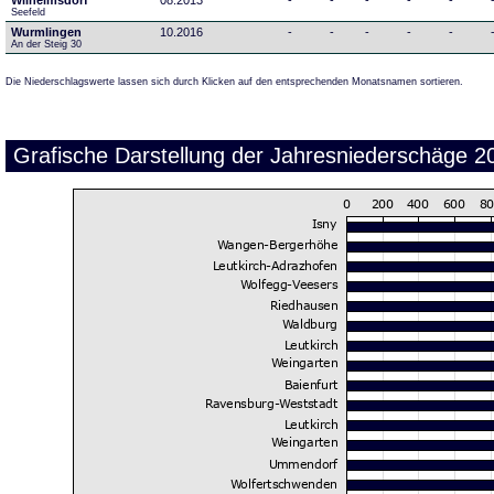
Wilhelmsdorf
08.2013
-
-
-
-
-
Seefeld
Wurmlingen
10.2016
-
-
-
-
-
An der Steig 30
Die Niederschlagswerte lassen sich durch Klicken auf den entsprechenden Monatsnamen sortieren.
Grafische Darstellung der Jahresniederschäge 2