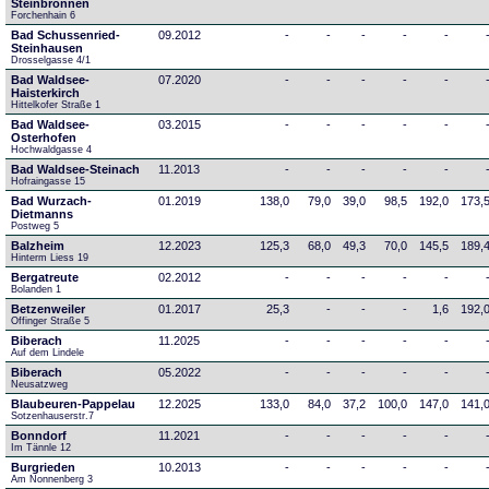
Steinbronnen
Forchenhain 6
Bad Schussenried-
09.2012
-
-
-
-
-
Steinhausen
Drosselgasse 4/1
Bad Waldsee-
07.2020
-
-
-
-
-
Haisterkirch
Hittelkofer Straße 1
Bad Waldsee-
03.2015
-
-
-
-
-
Osterhofen
Hochwaldgasse 4
Bad Waldsee-Steinach
11.2013
-
-
-
-
-
Hofraingasse 15
Bad Wurzach-
01.2019
138,0
79,0
39,0
98,5
192,0
173,
Dietmanns
Postweg 5
Balzheim
12.2023
125,3
68,0
49,3
70,0
145,5
189,
Hinterm Liess 19
Bergatreute
02.2012
-
-
-
-
-
Bolanden 1
Betzenweiler
01.2017
25,3
-
-
-
1,6
192,
Offinger Straße 5
Biberach
11.2025
-
-
-
-
-
Auf dem Lindele
Biberach
05.2022
-
-
-
-
-
Neusatzweg 
Blaubeuren-Pappelau
12.2025
133,0
84,0
37,2
100,0
147,0
141,
Sotzenhauserstr.7
Bonndorf
11.2021
-
-
-
-
-
Im Tännle 12
Burgrieden
10.2013
-
-
-
-
-
Am Nonnenberg 3