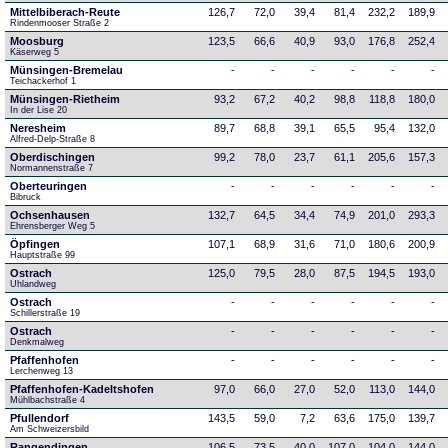
Mittelbiberach-Reute
126,7
72,0
39,4
81,4
232,2
189,9
Rindenmooser Straße 2
Moosburg
123,5
66,6
40,9
93,0
176,8
252,4
Käserweg 5
Münsingen-Bremelau
-
-
-
-
-
-
Teichackerhof 1
Münsingen-Rietheim
93,2
67,2
40,2
98,8
118,8
180,0
In der Lise 20
Neresheim
89,7
68,8
39,1
65,5
95,4
132,0
Alfred-Delp-Straße 8
Oberdischingen
99,2
78,0
23,7
61,1
205,6
157,3
Normannenstraße 7
Oberteuringen
-
-
-
-
-
-
Bibruck
Ochsenhausen
132,7
64,5
34,4
74,9
201,0
293,3
Ehrensberger Weg 5
Öpfingen
107,1
68,9
31,6
71,0
180,6
200,9
Hauptstraße 99
Ostrach
125,0
79,5
28,0
87,5
194,5
193,0
Uhlandweg
Ostrach
-
-
-
-
-
-
Schillerstraße 19
Ostrach
-
-
-
-
-
-
Denkmalweg 
Pfaffenhofen
-
-
-
-
-
-
Lerchenweg 13
Pfaffenhofen-Kadeltshofen
97,0
66,0
27,0
52,0
113,0
144,0
Mühlbachstraße 4
Pfullendorf
143,5
59,0
7,2
63,6
175,0
139,7
Am Schweizersbild 
Rangendingen
106,5
73,5
40,0
107,0
104,0
144,0