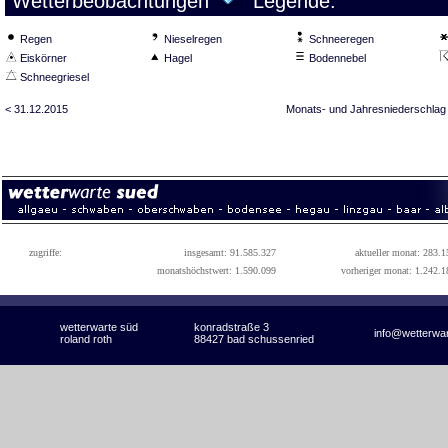
Wetterbeobachtungen
Legende:
Regen
Nieselregen
Schneeregen
Eiskörner
Hagel
Bodennebel
Schneegriesel
< 31.12.2015
Monats- und Jahresniederschlag
zugriffe:
insgesamt: 91.585.327
aktueller monat: 283.1
monatshöchstwert: 1.590.099
vorheriger monat: 1.242.1
wetterwarte süd
konradstraße 3
info@wetterwa
roland roth
88427 bad schussenried