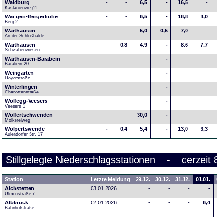
Waldburg
-
-
6,5
-
16,5
-
Kastanienweg11
Wangen-Bergerhöhe
-
-
6,5
-
18,8
8,0
Berg 2
Warthausen
-
-
5,0
0,5
7,0
-
An der Schloßhalde 
Warthausen
-
0,8
4,9
-
8,6
7,7
Schwabenwiesen 
Warthausen-Barabein
-
-
-
-
-
-
Barabein 20
Weingarten
-
-
-
-
-
-
Hoyerstraße
Winterlingen
-
-
-
-
-
-
Charlottenstraße
Wolfegg-Veesers
-
-
-
-
-
-
Veesers 1
Wolfertschwenden
-
-
30,0
-
-
-
Molkereiweg
Wolpertswende
-
0,4
5,4
-
13,0
6,3
Aulendorfer Str. 17
Stillgelegte Niederschlagsstationen - derzeit 
Station
Letzte Meldung
29.12.
30.12.
31.12.
01.01.
Aichstetten
03.01.2026
-
-
-
-
Ulmenstraße 7
Albbruck
02.01.2026
-
-
-
6,4
Bahnhofstraße