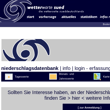
Boden
niederschlagsdatenbank
|
info
|
login - erfassun
Monats- und
Tageswerte
Karte
Jahreswerte
Sollten Sie Interesse haben, an der Niedersc
finden Sie >
hier
< weitere Inf
[ zur Anmeldung ]