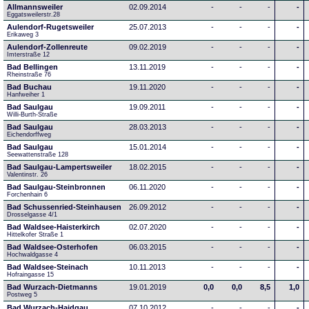
Allmannsweiler
02.09.2014
-
-
-
-
Eggatsweilerstr.28
Aulendorf-Rugetsweiler
25.07.2013
-
-
-
-
Erikaweg 3
Aulendorf-Zollenreute
09.02.2019
-
-
-
-
Imterstraße 12
Bad Bellingen
13.11.2019
-
-
-
-
Rheinstraße 76
Bad Buchau
19.11.2020
-
-
-
-
Hanfweiher 1
Bad Saulgau
19.09.2011
-
-
-
-
Willi-Burth-Straße
Bad Saulgau
28.03.2013
-
-
-
-
Eichendorffweg
Bad Saulgau
15.01.2014
-
-
-
-
Seewattenstraße 128
Bad Saulgau-Lampertsweiler
18.02.2015
-
-
-
-
Valentinstr. 26
Bad Saulgau-Steinbronnen
06.11.2020
-
-
-
-
Forchenhain 6
Bad Schussenried-Steinhausen
26.09.2012
-
-
-
-
Drosselgasse 4/1
Bad Waldsee-Haisterkirch
02.07.2020
-
-
-
-
Hittelkofer Straße 1
Bad Waldsee-Osterhofen
06.03.2015
-
-
-
-
Hochwaldgasse 4
Bad Waldsee-Steinach
10.11.2013
-
-
-
-
Hofraingasse 15
Bad Wurzach-Dietmanns
19.01.2019
0,0
0,0
8,5
1,0
Postweg 5
Bad Wurzach-Haidgau
07.10.2012
-
-
-
-