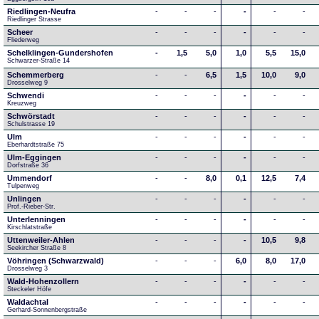
Riedlingen-Neufra
-
-
-
-
-
-
Riedlinger Strasse
Scheer
-
-
-
-
-
-
Fliederweg
Schelklingen-Gundershofen
-
1,5
5,0
1,0
5,5
15,0
Schwarzer-Straße 14
Schemmerberg
-
-
6,5
1,5
10,0
9,0
Drosselweg 9
Schwendi
-
-
-
-
-
-
Kreuzweg
Schwörstadt
-
-
-
-
-
-
Schulstrasse 19
Ulm
-
-
-
-
-
-
Eberhardtstraße 75
Ulm-Eggingen
-
-
-
-
-
-
Dorfstraße 36
Ummendorf
-
-
8,0
0,1
12,5
7,4
Tulpenweg
Unlingen
-
-
-
-
-
-
Prof.-Rieber-Str.
Unterlenningen
-
-
-
-
-
-
Kirschlatstraße
Uttenweiler-Ahlen
-
-
-
-
10,5
9,8
Seekircher Straße 8
Vöhringen (Schwarzwald)
-
-
-
6,0
8,0
17,0
Drosselweg 3
Wald-Hohenzollern
-
-
-
-
-
-
Steckeler Höfe
Waldachtal
-
-
-
-
-
-
Gerhard-Sonnenbergstraße