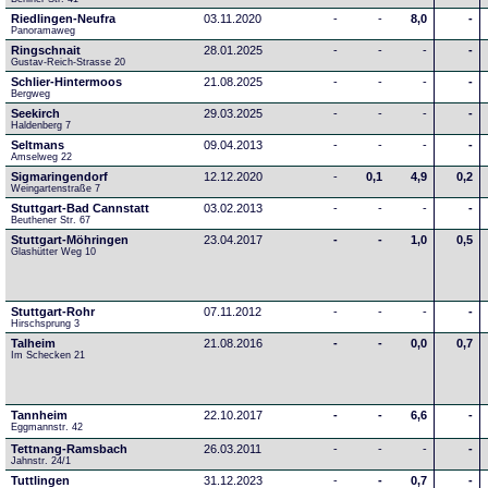
Riedlingen-Neufra
03.11.2020
-
-
8,0
-
Panoramaweg
Ringschnait
28.01.2025
-
-
-
-
Gustav-Reich-Strasse 20
Schlier-Hintermoos
21.08.2025
-
-
-
-
Bergweg
Seekirch
29.03.2025
-
-
-
-
Haldenberg 7
Seltmans
09.04.2013
-
-
-
-
Amselweg 22
Sigmaringendorf
12.12.2020
-
0,1
4,9
0,2
Weingartenstraße 7
Stuttgart-Bad Cannstatt
03.02.2013
-
-
-
-
Beuthener Str. 67
Stuttgart-Möhringen
23.04.2017
-
-
1,0
0,5
Glashütter Weg 10
Stuttgart-Rohr
07.11.2012
-
-
-
-
Hirschsprung 3
Talheim
21.08.2016
-
-
0,0
0,7
Im Schecken 21
Tannheim
22.10.2017
-
-
6,6
-
Eggmannstr. 42     
Tettnang-Ramsbach
26.03.2011
-
-
-
-
Jahnstr. 24/1
Tuttlingen
31.12.2023
-
-
0,7
-