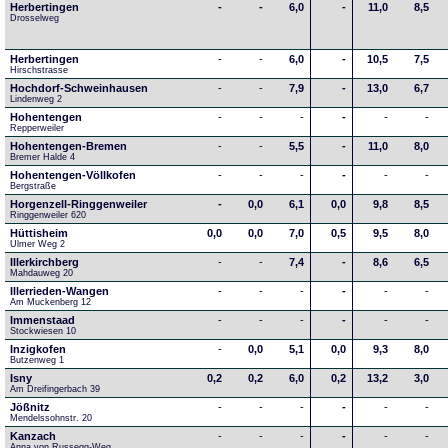
Herbertingen
-
-
6,0
-
11,0
8,5
Drosselweg
Herbertingen
-
-
6,0
-
10,5
7,5
Hirschstrasse
Hochdorf-Schweinhausen
-
-
7,9
-
13,0
6,7
Lindenweg 2
Hohentengen
-
-
-
-
-
-
Repperweiler
Hohentengen-Bremen
-
-
5,5
-
11,0
8,0
Bremer Halde 4
Hohentengen-Völlkofen
-
-
-
-
-
-
Bergstraße
Horgenzell-Ringgenweiler
-
0,0
6,1
0,0
9,8
8,5
Ringgenweiler 620
Hüttisheim
0,0
0,0
7,0
0,5
9,5
8,0
Ulmer Weg 2
Illerkirchberg
-
-
7,4
-
8,6
6,5
Mahdauweg 20
Illerrieden-Wangen
-
-
-
-
-
-
Am Muckenberg 12
Immenstaad
-
-
-
-
-
-
Stockwiesen 10
Inzigkofen
-
0,0
5,1
0,0
9,3
8,0
Butzenweg 1
Isny
0,2
0,2
6,0
0,2
13,2
3,0
Am Dreifingerbach 39
Jößnitz
-
-
-
-
-
-
Mendelssohnstr. 20
Kanzach
-
-
-
-
-
-
Anna von Russegg-Weg