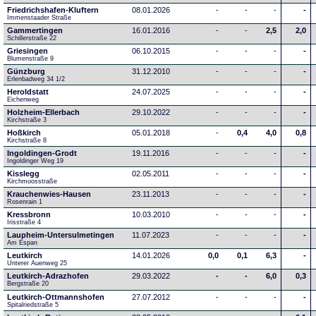
Friedrichshafen-Kluftern
08.01.2026
-
-
-
-
Immenstaader Straße
Gammertingen
16.01.2016
-
-
2,5
2,0
Schillerstraße 22
Griesingen
06.10.2015
-
-
-
-
Blumenstraße 9
Günzburg
31.12.2010
-
-
-
-
Erlenbadweg 34 1/2
Heroldstatt
24.07.2025
-
-
-
-
Eichenweg 
Holzheim-Ellerbach
29.10.2022
-
-
-
-
Kirchstraße 3
Hoßkirch
05.01.2018
-
0,4
4,0
0,8
Kirchstraße 8
Ingoldingen-Grodt
19.11.2016
-
-
-
-
Ingoldinger Weg 19
Kisslegg
02.05.2011
-
-
-
-
Kirchmoosstraße
Krauchenwies-Hausen
23.11.2013
-
-
-
-
Rosenrain 1
Kressbronn
10.03.2010
-
-
-
-
Irisstraße 4
Laupheim-Untersulmetingen
11.07.2023
-
-
-
-
Am Espan
Leutkirch
14.01.2026
0,0
0,1
6,3
-
Unterer Auenweg 25
Leutkirch-Adrazhofen
29.03.2022
-
-
6,0
0,3
Bergstraße 20
Leutkirch-Ottmannshofen
27.07.2012
-
-
-
-
Spitalriedstraße 5