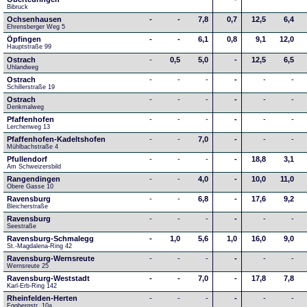
Bibruck
Ochsenhausen
-
-
7,8
0,7
12,5
6,4
Ehrensberger Weg 5
Öpfingen
-
-
6,1
0,8
9,1
12,0
Hauptstraße 99
Ostrach
-
0,5
5,0
-
12,5
6,5
Uhlandweg
Ostrach
-
-
-
-
-
-
Schillerstraße 19
Ostrach
-
-
-
-
-
-
Denkmalweg 
Pfaffenhofen
-
-
-
-
-
-
Lerchenweg 13
Pfaffenhofen-Kadeltshofen
-
-
7,0
-
-
-
Mühlbachstraße 4
Pfullendorf
-
-
-
-
18,8
3,1
Am Schweizersbild 
Rangendingen
-
-
4,0
-
10,0
11,0
Obere Gasse 10
Ravensburg
-
-
6,8
-
17,6
9,2
Bleicherstraße
Ravensburg
-
-
-
-
-
-
Seestraße 
Ravensburg-Schmalegg
-
1,0
5,6
1,0
16,0
9,0
St.-Magdalena-Ring 42
Ravensburg-Wernsreute
-
-
-
-
-
-
Wernsreute 25
Ravensburg-Weststadt
-
-
7,0
-
17,8
7,8
Karl-Erb-Ring 142
Rheinfelden-Herten
-
-
-
-
-
-
Eggbergstr. 10a