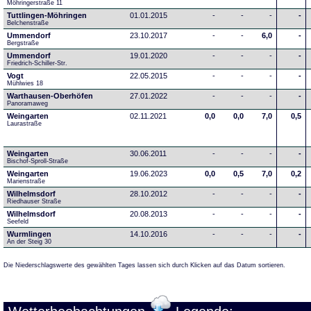
Möhringerstraße 11
Tuttlingen-Möhringen
01.01.2015
-
-
-
-
Belchenstraße
Ummendorf
23.10.2017
-
-
6,0
-
Bergstraße
Ummendorf
19.01.2020
-
-
-
-
Friedrich-Schiller-Str.
Vogt
22.05.2015
-
-
-
-
Mühlwies 18
Warthausen-Oberhöfen
27.01.2022
-
-
-
-
Panoramaweg 
Weingarten
02.11.2021
0,0
0,0
7,0
0,5
Laurastraße
Weingarten
30.06.2011
-
-
-
-
Bischof-Sproll-Straße
Weingarten
19.06.2023
0,0
0,5
7,0
0,2
Marienstraße
Wilhelmsdorf
28.10.2012
-
-
-
-
Riedhauser Straße 
Wilhelmsdorf
20.08.2013
-
-
-
-
Seefeld
Wurmlingen
14.10.2016
-
-
-
-
An der Steig 30
Die Niederschlagswerte des gewählten Tages lassen sich durch Klicken auf das Datum sortieren.