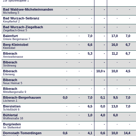
Zur Spitzenkapelle 1
Bad Waldsee-Michelwinnanden
-
-
-
-
-
-
Michelberg 5
Bad Wurzach-Seibranz
-
-
-
-
-
-
Kimpflerhof 2 
Bad Wurzach-Ziegelbach
-
-
-
-
-
-
Ziegelbach-Greut 5
Baienfurt
-
-
7,0
-
17,0
7,0
Untere Bergstrasse 7
Berg-Kleintobel
-
-
6,6
-
16,0
6,7
Kleintobel
Biberach
-
-
5,3
-
11,2
6,7
Amriswilstrasse
Biberach
-
-
-
-
-
-
Strölinweg
Biberach
-
-
-
10,0
10,0
4,5
k
Erlenweg
Biberach
-
-
-
-
-
-
Neue Heimat 5
Biberach
-
-
-
-
-
-
Mittelbergstraße 9
Biberach-Bergerhausen
0,0
-
7,0
0,1
9,5
7,0
Löcherstr.1
Bierstetten
-
-
6,5
0,0
13,0
7,0
Schloßbühl 6
Bühlertal
-
-
1,0
4,0
6,0
-
Wolfinstraße 16
Burgrieden
-
-
-
-
-
-
Im Stellwinkel
Dornstadt-Tomerdingen
0,6
-
4,1
0,6
10,0
14,4