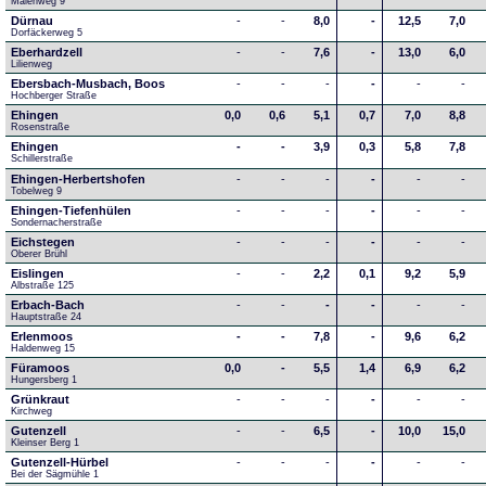
Maienweg 9
Dürnau
-
-
8,0
-
12,5
7,0
Dorfäckerweg 5
Eberhardzell
-
-
7,6
-
13,0
6,0
Lilienweg
Ebersbach-Musbach, Boos
-
-
-
-
-
-
Hochberger Straße
Ehingen
0,0
0,6
5,1
0,7
7,0
8,8
Rosenstraße
Ehingen
-
-
3,9
0,3
5,8
7,8
Schillerstraße
Ehingen-Herbertshofen
-
-
-
-
-
-
Tobelweg 9
Ehingen-Tiefenhülen
-
-
-
-
-
-
Sondernacherstraße
Eichstegen
-
-
-
-
-
-
Oberer Brühl
Eislingen
-
-
2,2
0,1
9,2
5,9
Albstraße 125
Erbach-Bach
-
-
-
-
-
-
Hauptstraße 24
Erlenmoos
-
-
7,8
-
9,6
6,2
Haldenweg 15
Füramoos
0,0
-
5,5
1,4
6,9
6,2
Hungersberg 1
Grünkraut
-
-
-
-
-
-
Kirchweg
Gutenzell
-
-
6,5
-
10,0
15,0
Kleinser Berg 1
Gutenzell-Hürbel
-
-
-
-
-
-
Bei der Sägmühle 1