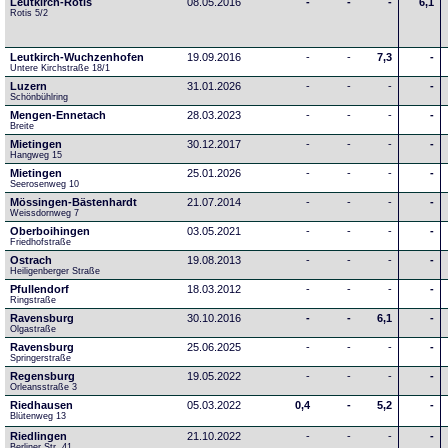
Leutkirch-Rotis
08.05.2016
-
-
-
6,1
Rotis 5/2
Leutkirch-Wuchzenhofen
19.09.2016
-
-
7,3
-
Untere Kirchstraße 18/1
Luzern
31.01.2026
-
-
-
-
Schönbühlring
Mengen-Ennetach
28.03.2023
-
-
-
-
Breite 
Mietingen
30.12.2017
-
-
-
-
Hangweg 15
Mietingen
25.01.2026
-
-
-
-
Seerosenweg 10
Mössingen-Bästenhardt
21.07.2014
-
-
-
-
Weissdornweg 7
Oberboihingen
03.05.2021
-
-
-
-
Friedhofstraße
Ostrach
19.08.2013
-
-
-
-
Heiligenberger Straße
Pfullendorf
18.03.2012
-
-
-
-
Ringstraße 
Ravensburg
30.10.2016
-
-
6,1
-
Olgastraße
Ravensburg
25.06.2025
-
-
-
-
Springerstraße
Regensburg
19.05.2022
-
-
-
-
Orleansstraße 3
Riedhausen
05.03.2022
0,4
-
5,2
-
Blütenweg 13
Riedlingen
21.10.2022
-
-
-
-
Berliner Str. 41