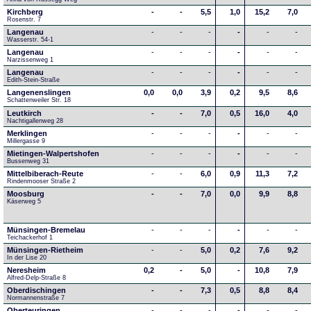
Kirchberg
-
-
5,5
1,0
15,2
7,0
Rosenstr. 7
Langenau
-
-
-
-
-
-
Wasserstr. 54-1
Langenau
-
-
-
-
-
-
Narzissenweg 1
Langenau
-
-
-
-
-
-
Edith-Stein-Straße
Langenenslingen
0,0
0,0
3,9
0,2
9,5
8,6
Schattenweiler Str. 18
Leutkirch
-
-
7,0
0,5
16,0
4,0
Nachtigallenweg 28
Merklingen
-
-
-
-
-
-
Millergasse 9
Mietingen-Walpertshofen
-
-
-
-
-
-
Bussenweg 31
Mittelbiberach-Reute
-
-
6,0
0,9
11,3
7,2
Rindenmooser Straße 2
Moosburg
-
-
7,0
0,0
9,9
8,8
Käserweg 5
Münsingen-Bremelau
-
-
-
-
-
-
Teichackerhof 1
Münsingen-Rietheim
-
-
5,0
0,2
7,6
9,2
In der Lise 20
Neresheim
0,2
-
5,0
-
10,8
7,9
Alfred-Delp-Straße 8
Oberdischingen
-
-
7,3
0,5
8,8
8,4
Normannenstraße 7
Oberteuringen
-
-
-
-
-
-