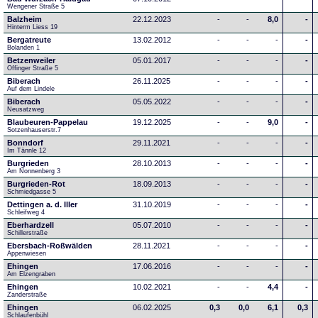
Wengener Straße 5
Balzheim
22.12.2023
-
-
8,0
-
Hinterm Liess 19
Bergatreute
13.02.2012
-
-
-
-
Bolanden 1
Betzenweiler
05.01.2017
-
-
-
-
Offinger Straße 5
Biberach
26.11.2025
-
-
-
-
Auf dem Lindele
Biberach
05.05.2022
-
-
-
-
Neusatzweg 
Blaubeuren-Pappelau
19.12.2025
-
-
9,0
-
Sotzenhauserstr.7
Bonndorf
29.11.2021
-
-
-
-
Im Tännle 12
Burgrieden
28.10.2013
-
-
-
-
Am Nonnenberg 3
Burgrieden-Rot
18.09.2013
-
-
-
-
Schmiedgasse 5
Dettingen a. d. Iller
31.10.2019
-
-
-
-
Schleifweg 4
Eberhardzell
05.07.2010
-
-
-
-
Schillerstraße
Ebersbach-Roßwälden
28.11.2021
-
-
-
-
Appenwiesen
Ehingen
17.06.2016
-
-
-
-
Am Elzengraben
Ehingen
10.02.2021
-
-
4,4
-
Zanderstraße
Ehingen
06.02.2025
0,3
0,0
6,1
0,3
Schlaufenbühl