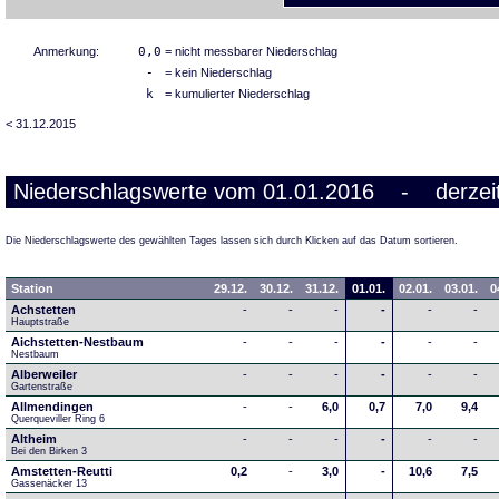
Anmerkung:
0,0
= nicht messbarer Niederschlag
-
= kein Niederschlag
k
= kumulierter Niederschlag
< 31.12.2015
Niederschlagswerte vom 01.01.2016 - derzeit
Die Niederschlagswerte des gewählten Tages lassen sich durch Klicken auf das Datum sortieren.
Station
29.12.
30.12.
31.12.
01.01.
02.01.
03.01.
0
Achstetten
-
-
-
-
-
-
Hauptstraße
Aichstetten-Nestbaum
-
-
-
-
-
-
Nestbaum
Alberweiler
-
-
-
-
-
-
Gartenstraße
Allmendingen
-
-
6,0
0,7
7,0
9,4
Querqueviller Ring 6
Altheim
-
-
-
-
-
-
Bei den Birken 3
Amstetten-Reutti
0,2
-
3,0
-
10,6
7,5
Gassenäcker 13