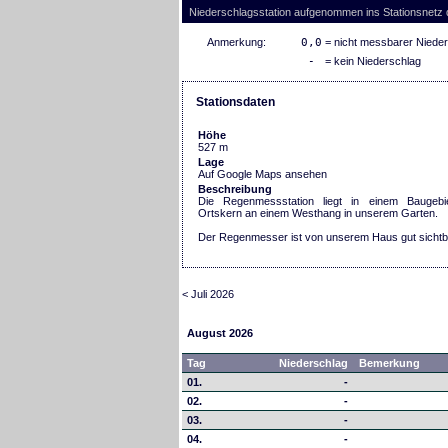
Niederschlagsstation aufgenommen ins Stationsnetz
Anmerkung:
0,0
= nicht messbarer Niede
-
= kein Niederschlag
Stationsdaten
Höhe
527 m
Lage
Auf Google Maps ansehen
Beschreibung
Die Regenmessstation liegt in einem Baugebi
Ortskern an einem Westhang in unserem Garten.
Der Regenmesser ist von unserem Haus gut sichtb
< Juli 2026
August 2026
Tag
Niederschlag
Bemerkung
01.
-
02.
-
03.
-
04.
-