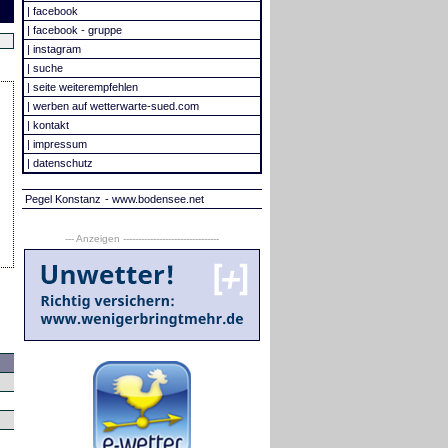
|
facebook
|
facebook - gruppe
|
instagram
|
suche
|
seite weiterempfehlen
|
werben auf wetterwarte-sued.com
|
kontakt
|
impressum
|
datenschutz
Pegel Konstanz
- www.bodensee.net
--- Anzeigen --------------------------------