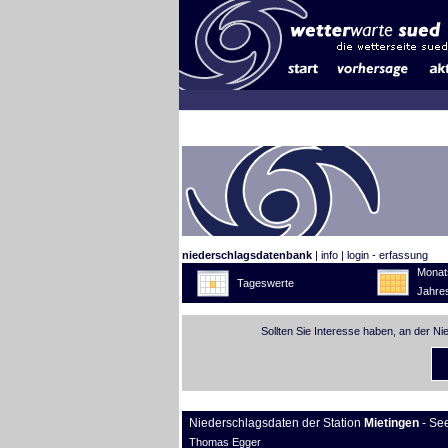
niederschlagsdatenbank
|
info
|
login - erfassung
Monat
Tageswerte
Jahre
Sollten Sie Interesse haben, an der N
Niederschlagsdaten der Station
Mietingen
- Se
Thomas Egger