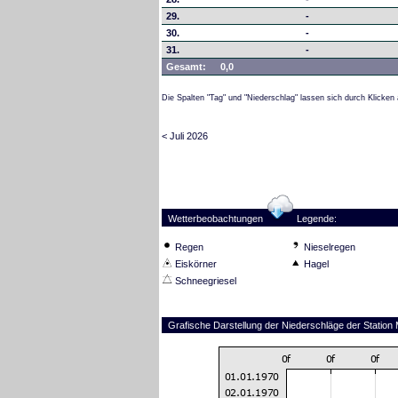
29.
-
30.
-
31.
-
Gesamt:
0,0
Die Spalten "Tag" und "Niederschlag" lassen sich durch Klicken 
< Juli 2026
Wetterbeobachtungen
Legende:
Regen
Nieselregen
Eiskörner
Hagel
Schneegriesel
Grafische Darstellung der Niederschläge der Station