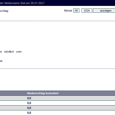
 der Wetterwarte Süd am 26.07.2017
Monat:
.
rschlag
et nördlich vom
ar.
Niederschlag kumuliert
0,0
0,0
0,0
0,0