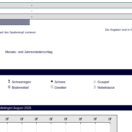
-
-
-
Die Angaben sind in l
auf den Spaltenkopf sortieren.
Monats- und Jahresniederschlag
Schneeregen
Schnee
Graupel
Bodennebel
Gewitter
Nebelnässe
 Mietingen August 2026