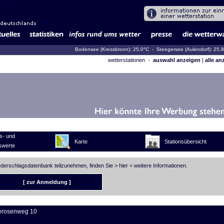
Bodensee (Kressbronn): 25,0°C
- Steegersee (Aulendorf): 25,
wetterstationen -
auswahl anzeigen
|
alle an
s- und
Karte
Stationsübersicht
swerte
iederschlagsdatenbank teilzunehmen, finden Sie >
hier
< weitere Informationen.
[ zur Anmeldung ]
erosenweg 10