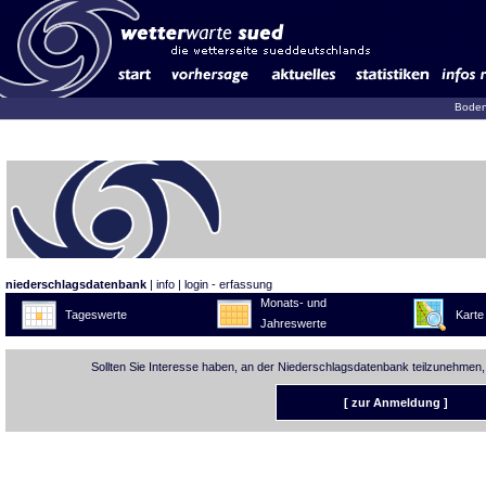
Boden
niederschlagsdatenbank
|
info
|
login - erfassung
Monats- und
Tageswerte
Karte
Jahreswerte
Sollten Sie Interesse haben, an der Niederschlagsdatenbank teilzunehmen,
[ zur Anmeldung ]