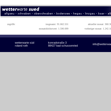
zugriffe:
insgesamt: 91.662.551
aktueller monat: 360.3
monatshöchstwert: 1.590.099
vorheriger monat: 1.242.1
wetterwarte süd
konradstraße 3
info@wetterwa
roland roth
88427 bad schussenried