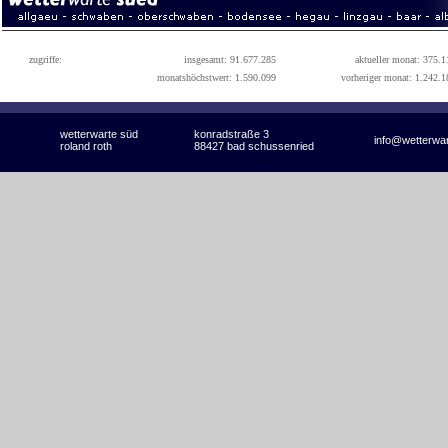
zugriffe:
insgesamt: 91.677.285
aktueller monat: 375.1
monatshöchstwert: 1.590.099
vorheriger monat: 1.242.1
wetterwarte süd
konradstraße 3
info@wetterwa
roland roth
88427 bad schussenried