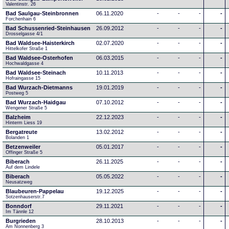
Valentinstr. 26
Bad Saulgau-Steinbronnen
06.11.2020
-
-
-
-
Forchenhain 6
Bad Schussenried-Steinhausen
26.09.2012
-
-
-
-
Drosselgasse 4/1
Bad Waldsee-Haisterkirch
02.07.2020
-
-
-
-
Hittelkofer Straße 1
Bad Waldsee-Osterhofen
06.03.2015
-
-
-
-
Hochwaldgasse 4
Bad Waldsee-Steinach
10.11.2013
-
-
-
-
Hofraingasse 15
Bad Wurzach-Dietmanns
19.01.2019
-
-
-
-
Postweg 5
Bad Wurzach-Haidgau
07.10.2012
-
-
-
-
Wengener Straße 5
Balzheim
22.12.2023
-
-
-
-
Hinterm Liess 19
Bergatreute
13.02.2012
-
-
-
-
Bolanden 1
Betzenweiler
05.01.2017
-
-
-
-
Offinger Straße 5
Biberach
26.11.2025
-
-
-
-
Auf dem Lindele
Biberach
05.05.2022
-
-
-
-
Neusatzweg 
Blaubeuren-Pappelau
19.12.2025
-
-
-
-
Sotzenhauserstr.7
Bonndorf
29.11.2021
-
-
-
-
Im Tännle 12
Burgrieden
28.10.2013
-
-
-
-
Am Nonnenberg 3