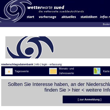
Boden
niederschlagsdatenbank
|
info
|
login - erfassung
Monats- und
Tageswerte
Karte
Jahreswerte
Sollten Sie Interesse haben, an der Niedersc
finden Sie >
hier
< weitere Inf
[ zur Anmeldung ]