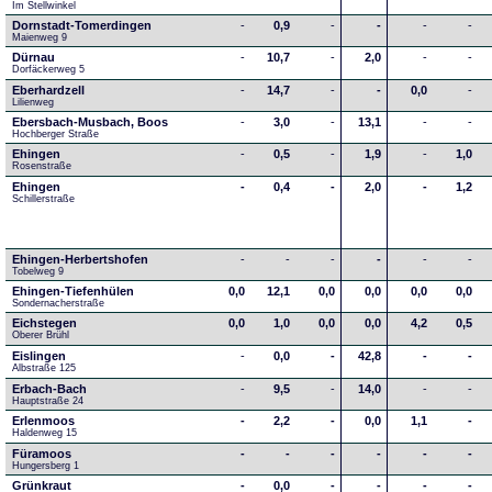
Im Stellwinkel
Dornstadt-Tomerdingen
-
0,9
-
-
-
-
Maienweg 9
Dürnau
-
10,7
-
2,0
-
-
Dorfäckerweg 5
Eberhardzell
-
14,7
-
-
0,0
-
Lilienweg
Ebersbach-Musbach, Boos
-
3,0
-
13,1
-
-
Hochberger Straße
Ehingen
-
0,5
-
1,9
-
1,0
Rosenstraße
Ehingen
-
0,4
-
2,0
-
1,2
Schillerstraße
Ehingen-Herbertshofen
-
-
-
-
-
-
Tobelweg 9
Ehingen-Tiefenhülen
0,0
12,1
0,0
0,0
0,0
0,0
Sondernacherstraße
Eichstegen
0,0
1,0
0,0
0,0
4,2
0,5
Oberer Brühl
Eislingen
-
0,0
-
42,8
-
-
Albstraße 125
Erbach-Bach
-
9,5
-
14,0
-
-
Hauptstraße 24
Erlenmoos
-
2,2
-
0,0
1,1
-
Haldenweg 15
Füramoos
-
-
-
-
-
-
Hungersberg 1
Grünkraut
-
0,0
-
-
-
-