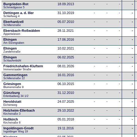
Burgrieden-Rot
18.09.2013
-
-
-
-
Schmiedgasse 5
Dettingen a. d. Iller
31.10.2019
-
-
-
-
Schleifweg 4
Eberhardzell
05.07.2010
-
-
-
-
Schillerstraße
Ebersbach-Roßwälden
28.11.2021
-
-
-
-
Appenwiesen
Ehingen
17.06.2016
-
-
-
-
Am Elzengraben
Ehingen
10.02.2021
-
-
-
-
Zanderstraße
Ehingen
06.02.2025
-
-
-
-
Schlaufenbühl
Friedrichshafen-Kluftern
08.01.2026
-
-
-
-
Immenstaader Straße
Gammertingen
16.01.2016
-
-
-
-
Schillerstraße 22
Griesingen
06.10.2015
-
-
-
-
Blumenstraße 9
Günzburg
31.12.2010
-
-
-
-
Erlenbadweg 34 1/2
Heroldstatt
24.07.2025
-
-
-
-
Eichenweg 
Holzheim-Ellerbach
29.10.2022
-
-
-
-
Kirchstraße 3
Hoßkirch
05.01.2018
-
-
-
-
Kirchstraße 8
Ingoldingen-Grodt
19.11.2016
-
-
-
-
Ingoldinger Weg 19