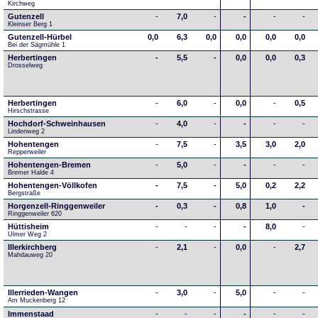
Kirchweg
Gutenzell
-
7,0
-
-
-
-
Kleinser Berg 1
Gutenzell-Hürbel
0,0
6,3
0,0
0,0
0,0
0,0
Bei der Sägmühle 1
Herbertingen
-
5,5
-
0,0
0,0
0,3
Drosselweg
Herbertingen
-
6,0
-
0,0
-
0,5
Hirschstrasse
Hochdorf-Schweinhausen
-
4,0
-
-
-
-
Lindenweg 2
Hohentengen
-
7,5
-
3,5
3,0
2,0
Repperweiler
Hohentengen-Bremen
-
5,0
-
-
-
-
Bremer Halde 4
Hohentengen-Völlkofen
-
7,5
-
5,0
0,2
2,2
Bergstraße
Horgenzell-Ringgenweiler
-
0,3
-
0,8
1,0
-
Ringgenweiler 620
Hüttisheim
-
-
-
-
8,0
-
Ulmer Weg 2
Illerkirchberg
-
2,1
-
0,0
-
2,7
Mahdauweg 20
Illerrieden-Wangen
-
3,0
-
5,0
-
-
Am Muckenberg 12
Immenstaad
-
-
-
-
-
-