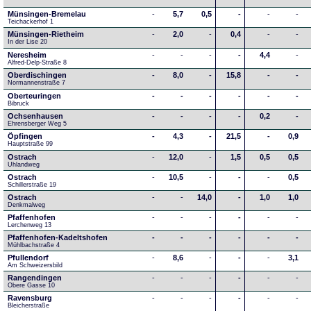
Münsingen-Bremelau
-
5,7
0,5
-
-
-
Teichackerhof 1
Münsingen-Rietheim
-
2,0
-
0,4
-
-
In der Lise 20
Neresheim
-
-
-
-
4,4
-
Alfred-Delp-Straße 8
Oberdischingen
-
8,0
-
15,8
-
-
Normannenstraße 7
Oberteuringen
-
-
-
-
-
-
Bibruck
Ochsenhausen
-
-
-
-
0,2
-
Ehrensberger Weg 5
Öpfingen
-
4,3
-
21,5
-
0,9
Hauptstraße 99
Ostrach
-
12,0
-
1,5
0,5
0,5
Uhlandweg
Ostrach
-
10,5
-
-
-
0,5
Schillerstraße 19
Ostrach
-
-
14,0
-
1,0
1,0
Denkmalweg 
Pfaffenhofen
-
-
-
-
-
-
Lerchenweg 13
Pfaffenhofen-Kadeltshofen
-
-
-
-
-
-
Mühlbachstraße 4
Pfullendorf
-
8,6
-
-
-
3,1
Am Schweizersbild 
Rangendingen
-
-
-
-
-
-
Obere Gasse 10
Ravensburg
-
-
-
-
-
-
Bleicherstraße