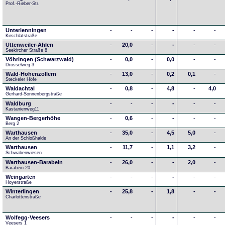
Prof.-Rieber-Str.
Unterlenningen
-
-
-
-
-
-
Kirschlatstraße
Uttenweiler-Ahlen
-
20,0
-
-
-
-
Seekircher Straße 8
Vöhringen (Schwarzwald)
-
0,0
-
0,0
-
-
Drosselweg 3
Wald-Hohenzollern
-
13,0
-
0,2
0,1
-
Steckeler Höfe
Waldachtal
-
0,8
-
4,8
-
4,0
Gerhard-Sonnenbergstraße
Waldburg
-
-
-
-
-
-
Kastanienweg11
Wangen-Bergerhöhe
-
0,6
-
-
-
-
Berg 2
Warthausen
-
35,0
-
4,5
5,0
-
An der Schloßhalde 
Warthausen
-
11,7
-
1,1
3,2
-
Schwabenwiesen 
Warthausen-Barabein
-
26,0
-
-
2,0
-
Barabein 20
Weingarten
-
-
-
-
-
-
Hoyerstraße
Winterlingen
-
25,8
-
1,8
-
-
Charlottenstraße
Wolfegg-Veesers
-
-
-
-
-
-
Veesers 1