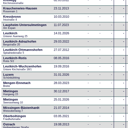
Kisslegg
02.05.2011
-
-
-
-
Kirchmoosstraße
Krauchenwies-Hausen
23.11.2013
-
-
-
-
Rosenrain 1
Kressbronn
10.03.2010
-
-
-
-
Irisstraße 4
Laupheim-Untersulmetingen
11.07.2023
-
-
-
-
Am Espan
Leutkirch
14.01.2026
-
-
-
-
Unterer Auenweg 25
Leutkirch-Adrazhofen
29.03.2022
-
-
-
-
Bergstraße 20
Leutkirch-Ottmannshofen
27.07.2012
-
-
-
-
Spitalriedstraße 5
Leutkirch-Rotis
08.05.2016
-
-
-
-
Rotis 5/2
Leutkirch-Wuchzenhofen
19.09.2016
-
-
-
-
Untere Kirchstraße 18/1
Luzern
31.01.2026
-
-
-
-
Schönbühlring
Mengen-Ennetach
28.03.2023
-
-
-
-
Breite 
Mietingen
30.12.2017
-
-
-
-
Hangweg 15
Mietingen
25.01.2026
-
-
-
-
Seerosenweg 10
Mössingen-Bästenhardt
21.07.2014
-
-
-
-
Weissdornweg 7
Oberboihingen
03.05.2021
-
-
-
-
Friedhofstraße
Ostrach
19.08.2013
-
-
-
-
Heiligenberger Straße