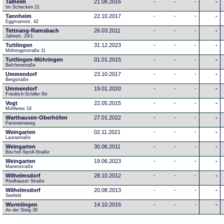
Talheim
21.08.2016
-
-
-
-
Im Schecken 21
Tannheim
22.10.2017
-
-
-
-
Eggmannstr. 42     
Tettnang-Ramsbach
26.03.2011
-
-
-
-
Jahnstr. 24/1
Tuttlingen
31.12.2023
-
-
-
-
Möhringerstraße 11
Tuttlingen-Möhringen
01.01.2015
-
-
-
-
Belchenstraße
Ummendorf
23.10.2017
-
-
-
-
Bergstraße
Ummendorf
19.01.2020
-
-
-
-
Friedrich-Schiller-Str.
Vogt
22.05.2015
-
-
-
-
Mühlwies 18
Warthausen-Oberhöfen
27.01.2022
-
-
-
-
Panoramaweg 
Weingarten
02.11.2021
-
-
-
-
Laurastraße
Weingarten
30.06.2011
-
-
-
-
Bischof-Sproll-Straße
Weingarten
19.06.2023
-
-
-
-
Marienstraße
Wilhelmsdorf
28.10.2012
-
-
-
-
Riedhauser Straße 
Wilhelmsdorf
20.08.2013
-
-
-
-
Seefeld
Wurmlingen
14.10.2016
-
-
-
-
An der Steig 30