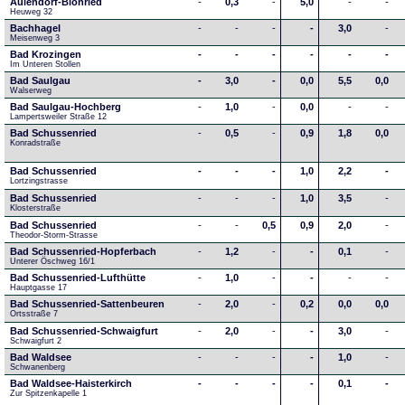
Aulendorf-Blönried
-
0,3
-
5,0
-
-
Heuweg 32
Bachhagel
-
-
-
-
3,0
-
Meisenweg 3
Bad Krozingen
-
-
-
-
-
-
Im Unteren Stollen
Bad Saulgau
-
3,0
-
0,0
5,5
0,0
Walserweg
Bad Saulgau-Hochberg
-
1,0
-
0,0
-
-
Lampertsweiler Straße 12
Bad Schussenried
-
0,5
-
0,9
1,8
0,0
Konradstraße
Bad Schussenried
-
-
-
1,0
2,2
-
Lortzingstrasse
Bad Schussenried
-
-
-
1,0
3,5
-
Klosterstraße
Bad Schussenried
-
-
0,5
0,9
2,0
-
Theodor-Storm-Strasse
Bad Schussenried-Hopferbach
-
1,2
-
-
0,1
-
Unterer Öschweg 16/1
Bad Schussenried-Lufthütte
-
1,0
-
-
-
-
Hauptgasse 17
Bad Schussenried-Sattenbeuren
-
2,0
-
0,2
0,0
0,0
Ortsstraße 7
Bad Schussenried-Schwaigfurt
-
2,0
-
-
3,0
-
Schwaigfurt 2
Bad Waldsee
-
-
-
-
1,0
-
Schwanenberg
Bad Waldsee-Haisterkirch
-
-
-
-
0,1
-
Zur Spitzenkapelle 1