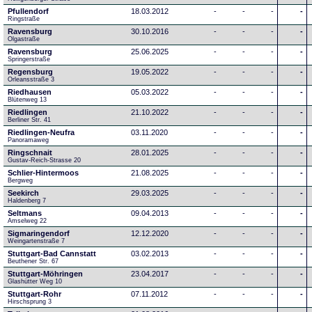
Pfullendorf
18.03.2012
-
-
-
-
Ringstraße 
Ravensburg
30.10.2016
-
-
-
-
Olgastraße
Ravensburg
25.06.2025
-
-
-
-
Springerstraße
Regensburg
19.05.2022
-
-
-
-
Orleansstraße 3
Riedhausen
05.03.2022
-
-
-
-
Blütenweg 13
Riedlingen
21.10.2022
-
-
-
-
Berliner Str. 41
Riedlingen-Neufra
03.11.2020
-
-
-
-
Panoramaweg
Ringschnait
28.01.2025
-
-
-
-
Gustav-Reich-Strasse 20
Schlier-Hintermoos
21.08.2025
-
-
-
-
Bergweg
Seekirch
29.03.2025
-
-
-
-
Haldenberg 7
Seltmans
09.04.2013
-
-
-
-
Amselweg 22
Sigmaringendorf
12.12.2020
-
-
-
-
Weingartenstraße 7
Stuttgart-Bad Cannstatt
03.02.2013
-
-
-
-
Beuthener Str. 67
Stuttgart-Möhringen
23.04.2017
-
-
-
-
Glashütter Weg 10
Stuttgart-Rohr
07.11.2012
-
-
-
-
Hirschsprung 3