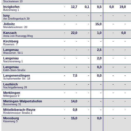
Stockwiesen 10
Inzigkofen
-
12,7
0,1
0,5
0,0
19,0
Butzenweg 1
Isny
-
-
-
-
-
-
Am Dreifingerbach 39
Jößnitz
-
-
-
15,0
-
-
Mendelssohnstr. 20
Kanzach
-
22,0
-
1,0
-
0,0
Anna von Russegg-Weg
Kirchberg
-
-
-
-
-
-
Rosenstr. 7
Langenau
-
-
-
2,5
-
-
Wasserstr. 54-1
Langenau
-
-
-
2,0
-
-
Narzissenweg 1
Langenau
-
-
-
0,3
-
-
Edith-Stein-Straße
Langenenslingen
-
7,5
-
0,0
-
-
Schattenweiler Str. 18
Leutkirch
-
-
-
-
-
-
Nachtigallenweg 28
Merklingen
-
-
-
-
-
-
Millergasse 9
Mietingen-Walpertshofen
-
14,0
-
-
-
-
Bussenweg 31
Mittelbiberach-Reute
-
0,8
-
-
-
-
Rindenmooser Straße 2
Moosburg
-
15,0
-
0,0
-
-
Käserweg 5