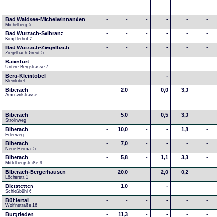
Bad Waldsee-Michelwinnanden
-
-
-
-
-
-
Michelberg 5
Bad Wurzach-Seibranz
-
-
-
-
-
-
Kimpflerhof 2 
Bad Wurzach-Ziegelbach
-
-
-
-
-
-
Ziegelbach-Greut 5
Baienfurt
-
-
-
-
-
-
Untere Bergstrasse 7
Berg-Kleintobel
-
-
-
-
-
-
Kleintobel
Biberach
-
2,0
-
0,0
3,0
-
Amriswilstrasse
Biberach
-
5,0
-
0,5
3,0
-
Strölinweg
Biberach
-
10,0
-
-
1,8
-
Erlenweg
Biberach
-
7,0
-
-
-
-
Neue Heimat 5
Biberach
-
5,8
-
1,1
3,3
-
Mittelbergstraße 9
Biberach-Bergerhausen
-
20,0
-
2,0
0,2
-
Löcherstr.1
Bierstetten
-
1,0
-
-
-
-
Schloßbühl 6
Bühlertal
-
-
-
-
-
-
Wolfinstraße 16
Burgrieden
-
11,3
-
-
-
-