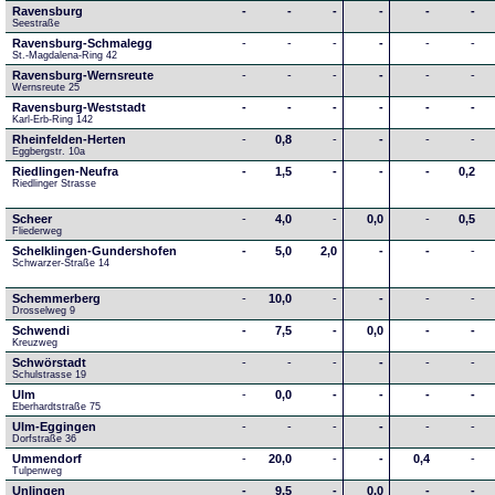
Ravensburg
-
-
-
-
-
-
Seestraße 
Ravensburg-Schmalegg
-
-
-
-
-
-
St.-Magdalena-Ring 42
Ravensburg-Wernsreute
-
-
-
-
-
-
Wernsreute 25
Ravensburg-Weststadt
-
-
-
-
-
-
Karl-Erb-Ring 142
Rheinfelden-Herten
-
0,8
-
-
-
-
Eggbergstr. 10a
Riedlingen-Neufra
-
1,5
-
-
-
0,2
Riedlinger Strasse
Scheer
-
4,0
-
0,0
-
0,5
Fliederweg
Schelklingen-Gundershofen
-
5,0
2,0
-
-
-
Schwarzer-Straße 14
Schemmerberg
-
10,0
-
-
-
-
Drosselweg 9
Schwendi
-
7,5
-
0,0
-
-
Kreuzweg
Schwörstadt
-
-
-
-
-
-
Schulstrasse 19
Ulm
-
0,0
-
-
-
-
Eberhardtstraße 75
Ulm-Eggingen
-
-
-
-
-
-
Dorfstraße 36
Ummendorf
-
20,0
-
-
0,4
-
Tulpenweg
Unlingen
-
9,5
-
0,0
-
-