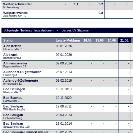
Wolfertschwenden
-
1,1
-
3,2
-
-
Molkereiweg
Wolpertswende
-
-
-
0,8
-
-
Aulendorfer Str. 17
Stillgelegte Niederschlagsstationen - derzeit 85 Stationen
Station
Letzte Meldung
18.06.
19.06.
20.06.
21.06.
Aichstetten
03.01.2026
-
-
-
-
Ulmenstraße 7
Albbruck
02.01.2026
-
-
-
-
Bahnhofstraße
Allmannsweiler
02.09.2014
-
-
-
-
Eggatsweilerstr.28
Aulendorf-Rugetsweiler
25.07.2013
-
-
-
-
Erikaweg 3
Aulendorf-Zollenreute
09.02.2019
-
-
-
-
Imterstraße 12
Bad Bellingen
13.11.2019
-
-
-
-
Rheinstraße 76
Bad Buchau
19.11.2020
-
-
-
-
Hanfweiher 1
Bad Saulgau
19.09.2011
-
-
-
-
Willi-Burth-Straße
Bad Saulgau
28.03.2013
-
-
-
-
Eichendorffweg
Bad Saulgau
15.01.2014
-
-
-
-
Seewattenstraße 128
Bad Saulgau-Lampertsweiler
18.02.2015
-
-
-
-