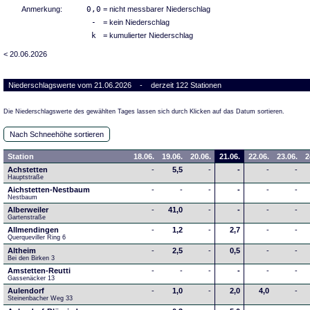
Anmerkung:
0,0
= nicht messbarer Niederschlag
-
= kein Niederschlag
k
= kumulierter Niederschlag
< 20.06.2026
Niederschlagswerte vom 21.06.2026 - derzeit 122 Stationen
Die Niederschlagswerte des gewählten Tages lassen sich durch Klicken auf das Datum sortieren.
Nach Schneehöhe sortieren
Station
18.06.
19.06.
20.06.
21.06.
22.06.
23.06.
2
Achstetten
-
5,5
-
-
-
-
Hauptstraße
Aichstetten-Nestbaum
-
-
-
-
-
-
Nestbaum
Alberweiler
-
41,0
-
-
-
-
Gartenstraße
Allmendingen
-
1,2
-
2,7
-
-
Querqueviller Ring 6
Altheim
-
2,5
-
0,5
-
-
Bei den Birken 3
Amstetten-Reutti
-
-
-
-
-
-
Gassenäcker 13
Aulendorf
-
1,0
-
2,0
4,0
-
Steinenbacher Weg 33