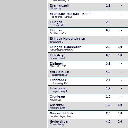
Dorfäckerweg 5
Eberhardzell
2,2
-
Lilienweg
Ebersbach-Musbach, Boos
-
-
Hochberger Straße
Ehingen
2,0
-
Rosenstraße
Ehingen
0,8
-
Schillerstraße
Ehingen-Herbertshofen
-
-
Tobelweg 9
Ehingen-Tiefenhülen
2,8
0,0
Sondernacherstraße
Eichstegen
0,0
0,0
Oberer Brühl
Eislingen
3,1
-
Albstraße 125
Erbach-Bach
4,0
-
Hauptstraße 24
Erlenmoos
2,7
-
Haldenweg 15
Füramoos
1,2
-
Hungersberg 1
Grünkraut
1,0
-
Kirchweg
Gutenzell
1,0
1,0
Kleinser Berg 1
Gutenzell-Hürbel
2,0
0,0
Bei der Sägmühle 1
Herbertingen
4,0
0,0
Drosselweg