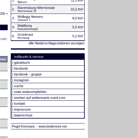
1.
11,0 l/m²
Bibruck
Ravensburg-Wernsreute
2.
10,2 l/m²
Wernsreute 25
026 >
Wolfegg-Veesers
3.
8,0 l/m²
Veesers 1
Waldburg
4.
5,5 l/m²
Kastanienweg11
Grünkraut
5.
5,2 l/m²
Kirchweg
 l/m².
Alle Niederschlagsstationen anzeigen
treffpunkt & service
mme
|
gästebuch
|
facebook
|
facebook - gruppe
|
instagram
|
suche
|
seite weiterempfehlen
|
werben auf wetterwarte-sued.com
|
kontakt
|
impressum
|
datenschutz
Pegel Konstanz
- www.bodensee.net