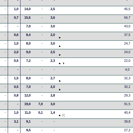
-
-
-
-
-
-
-
1,0
14,0
-
2,5
45,5
-
0,7
15,5
-
3,6
56,7
-
-
7,0
-
3,0
43,0
-
0,6
8,4
-
2,0
37,5
-
1,0
8,0
-
3,0
24,7
-
2,0
9,0
-
2,5
24,0
-
0,5
7,2
-
2,3
22,0
-
-
-
-
-
4,0
-
1,5
8,0
-
2,7
32,3
-
0,5
7,0
-
2,0
30,2
-
0,8
12,0
-
2,8
29,3
-
-
19,0
7,0
3,0
91,5
-
1,0
11,0
0,1
1,4
40,4
-
3,1
9,1
-
-
39,8
-
-
9,5
-
-
27,2