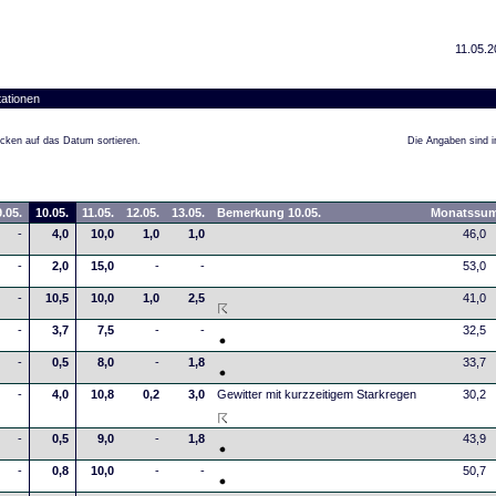
11.05.2
ationen
cken auf das Datum sortieren.
Die Angaben sind in
.05.
10.05.
11.05.
12.05.
13.05.
Bemerkung 10.05.
Monatssu
-
4,0
10,0
1,0
1,0
46,0
-
2,0
15,0
-
-
53,0
-
10,5
10,0
1,0
2,5
41,0
-
3,7
7,5
-
-
32,5
-
0,5
8,0
-
1,8
33,7
-
4,0
10,8
0,2
3,0
Gewitter mit kurzzeitigem Starkregen
30,2
-
0,5
9,0
-
1,8
43,9
-
0,8
10,0
-
-
50,7