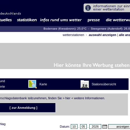
Bodensee (Kressbronn): 25,0°C
- Steegersee (Aulendorf): 26,
wetterstationen -
auswahl anzeigen
|
alle an
und
Karte
Stationsübersicht
rte
erschlagsdatenbank teilzunehmen, finden Sie >
hier
< weitere Informationen.
[ zur Anmeldung ]
hlag
Datum:
.
.