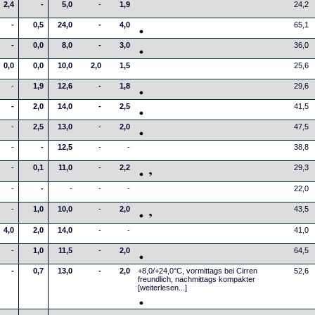
2,4
-
5,0
-
1,9
24,2
-
0,5
24,0
-
4,0
65,1
-
0,0
8,0
-
3,0
36,0
0,0
0,0
10,0
2,0
1,5
25,6
-
1,9
12,6
-
1,8
29,6
-
2,0
14,0
-
2,5
41,5
-
2,5
13,0
-
2,0
47,5
-
-
12,5
-
-
38,8
-
0,1
11,0
-
2,2
29,3
-
-
-
-
-
22,0
-
1,0
10,0
-
2,0
43,5
4,0
2,0
14,0
-
-
41,0
-
1,0
11,5
-
2,0
64,5
-
0,7
13,0
-
2,0
+8,0/+24,0°C, vormittags bei Cirren
52,6
freundlich, nachmittags kompakter
[weiterlesen...]