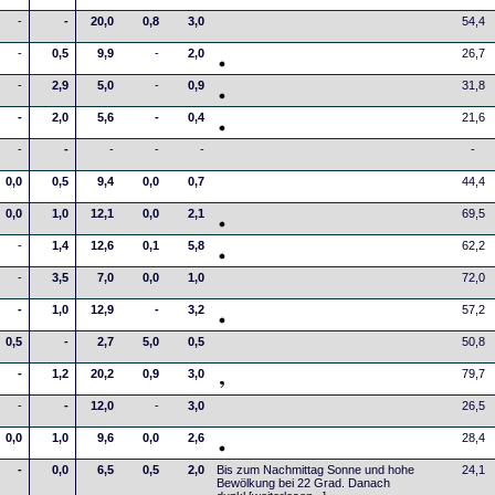
-
-
20,0
0,8
3,0
54,4
-
0,5
9,9
-
2,0
26,7
-
2,9
5,0
-
0,9
31,8
-
2,0
5,6
-
0,4
21,6
-
-
-
-
-
-
0,0
0,5
9,4
0,0
0,7
44,4
0,0
1,0
12,1
0,0
2,1
69,5
-
1,4
12,6
0,1
5,8
62,2
-
3,5
7,0
0,0
1,0
72,0
-
1,0
12,9
-
3,2
57,2
0,5
-
2,7
5,0
0,5
50,8
-
1,2
20,2
0,9
3,0
79,7
-
-
12,0
-
3,0
26,5
0,0
1,0
9,6
0,0
2,6
28,4
-
0,0
6,5
0,5
2,0
Bis zum Nachmittag Sonne und hohe
24,1
Bewölkung bei 22 Grad. Danach