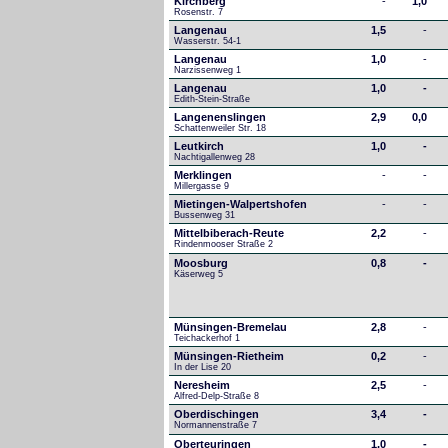
Kirchberg
-
1,0
Rosenstr. 7
Langenau
1,5
-
Wasserstr. 54-1
Langenau
1,0
-
Narzissenweg 1
Langenau
1,0
-
Edith-Stein-Straße
Langenenslingen
2,9
0,0
Schattenweiler Str. 18
Leutkirch
1,0
-
Nachtigallenweg 28
Merklingen
-
-
Millergasse 9
Mietingen-Walpertshofen
-
-
Bussenweg 31
Mittelbiberach-Reute
2,2
-
Rindenmooser Straße 2
Moosburg
0,8
-
Käserweg 5
Münsingen-Bremelau
2,8
-
Teichackerhof 1
Münsingen-Rietheim
0,2
-
In der Lise 20
Neresheim
2,5
-
Alfred-Delp-Straße 8
Oberdischingen
3,4
-
Normannenstraße 7
Oberteuringen
1,0
-