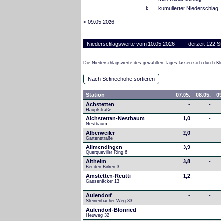
k
= kumulierter Niederschlag
< 09.05.2026
Niederschlagswerte vom 10.05.2026 - derzeit 122 St
Die Niederschlagswerte des gewählten Tages lassen sich durch Kli
Nach Schneehöhe sortieren
Station
07.05.
08.05.
09
Achstetten
-
-
Hauptstraße
Aichstetten-Nestbaum
1,0
-
Nestbaum
Alberweiler
2,0
-
Gartenstraße
Allmendingen
3,9
-
Querqueviller Ring 6
Altheim
3,8
-
Bei den Birken 3
Amstetten-Reutti
1,2
-
Gassenäcker 13
Aulendorf
-
-
Steinenbacher Weg 33
Aulendorf-Blönried
-
-
Heuweg 32