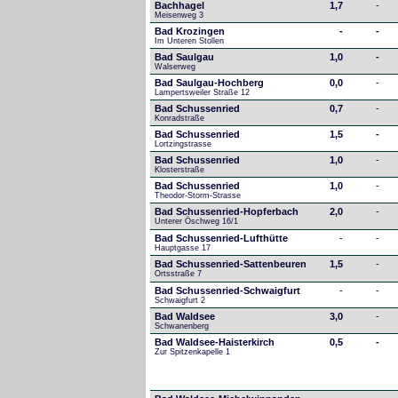
Bachhagel
1,7
-
Meisenweg 3
Bad Krozingen
-
-
Im Unteren Stollen
Bad Saulgau
1,0
-
Walserweg
Bad Saulgau-Hochberg
0,0
-
Lampertsweiler Straße 12
Bad Schussenried
0,7
-
Konradstraße
Bad Schussenried
1,5
-
Lortzingstrasse
Bad Schussenried
1,0
-
Klosterstraße
Bad Schussenried
1,0
-
Theodor-Storm-Strasse
Bad Schussenried-Hopferbach
2,0
-
Unterer Öschweg 16/1
Bad Schussenried-Lufthütte
-
-
Hauptgasse 17
Bad Schussenried-Sattenbeuren
1,5
-
Ortsstraße 7
Bad Schussenried-Schwaigfurt
-
-
Schwaigfurt 2
Bad Waldsee
3,0
-
Schwanenberg
Bad Waldsee-Haisterkirch
0,5
-
Zur Spitzenkapelle 1