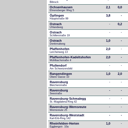
Bibruck
Ochsenhausen
2,1
0,0
Ehrensberger Weg 5
Öpfingen
3,8
-
Hauptstraße 99
Ostrach
-
0,2
Uhlandweg
Ostrach
-
-
Schillerstraße 19
Ostrach
1,0
-
Denkmalweg 
Pfaffenhofen
2,0
-
Lerchenweg 13
Pfaffenhofen-Kadeltshofen
2,0
-
Mühlbachstraße 4
Pfullendorf
-
-
Am Schweizersbild 
Rangendingen
1,0
2,0
Obere Gasse 10
Ravensburg
-
-
Bleicherstraße
Ravensburg
-
-
Seestraße 
Ravensburg-Schmalegg
-
-
St.-Magdalena-Ring 42
Ravensburg-Wernsreute
-
-
Wernsreute 25
Ravensburg-Weststadt
-
-
Karl-Erb-Ring 142
Rheinfelden-Herten
1,0
-
Eggbergstr. 10a