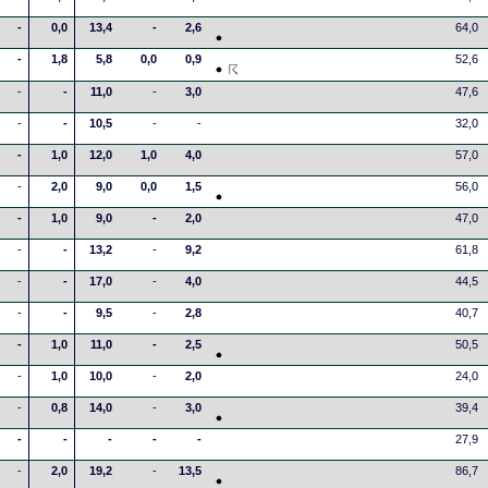
-
0,0
13,4
-
2,6
64,0
-
1,8
5,8
0,0
0,9
52,6
-
-
11,0
-
3,0
47,6
-
-
10,5
-
-
32,0
-
1,0
12,0
1,0
4,0
57,0
-
2,0
9,0
0,0
1,5
56,0
-
1,0
9,0
-
2,0
47,0
-
-
13,2
-
9,2
61,8
-
-
17,0
-
4,0
44,5
-
-
9,5
-
2,8
40,7
-
1,0
11,0
-
2,5
50,5
-
1,0
10,0
-
2,0
24,0
-
0,8
14,0
-
3,0
39,4
-
-
-
-
-
27,9
-
2,0
19,2
-
13,5
86,7