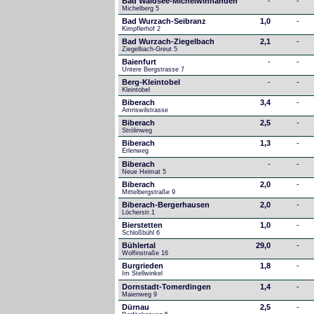
Bad Waldsee-Michelwinnanden
-
-
Michelberg 5
Bad Wurzach-Seibranz
1,0
-
Kimpflerhof 2 
Bad Wurzach-Ziegelbach
2,1
-
Ziegelbach-Greut 5
Baienfurt
-
-
Untere Bergstrasse 7
Berg-Kleintobel
-
-
Kleintobel
Biberach
3,4
-
Amriswilstrasse
Biberach
2,5
-
Strölinweg
Biberach
1,3
-
Erlenweg
Biberach
-
-
Neue Heimat 5
Biberach
2,0
-
Mittelbergstraße 9
Biberach-Bergerhausen
2,0
-
Löcherstr.1
Bierstetten
1,0
-
Schloßbühl 6
Bühlertal
29,0
-
Wolfinstraße 16
Burgrieden
1,8
-
Im Stellwinkel
Dornstadt-Tomerdingen
1,4
-
Maienweg 9
Dürnau
2,5
-