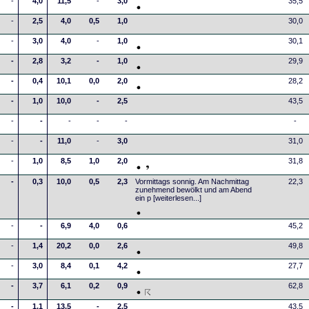
-
4,0
11,5
-
3,0
35,5
-
2,5
4,0
0,5
1,0
30,0
-
3,0
4,0
-
1,0
30,1
-
2,8
3,2
-
1,0
29,9
-
0,4
10,1
0,0
2,0
28,2
-
1,0
10,0
-
2,5
43,5
-
-
-
-
-
-
-
-
11,0
-
3,0
31,0
-
1,0
8,5
1,0
2,0
31,8
-
0,3
10,0
0,5
2,3
Vormittags sonnig. Am Nachmittag
22,3
zunehmend bewölkt und am Abend
ein p
[weiterlesen...]
-
-
6,9
4,0
0,6
45,2
-
1,4
20,2
0,0
2,6
49,8
-
3,0
8,4
0,1
4,2
27,7
-
3,7
6,1
0,2
0,9
62,8
-
1,1
13,5
-
2,5
43,5