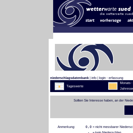
niederschlagsdatenbank
|
info
|
login - erfassung
Monats- 
Tageswerte
Jahreswe
Sollten Sie Interesse haben, an der Nied
Anmerkung:
0,0
= nicht messbarer Niedersc
-
= kein Niederschlag