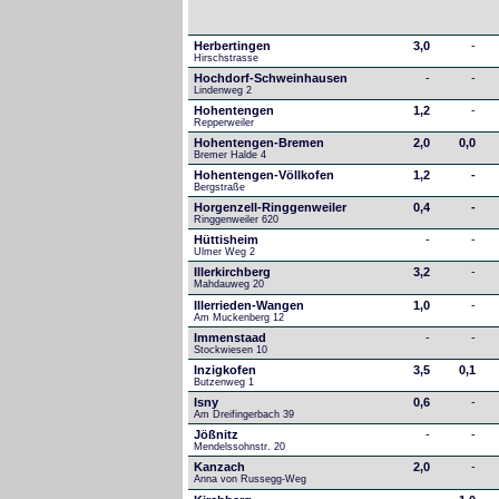
Herbertingen
3,0
-
Hirschstrasse
Hochdorf-Schweinhausen
-
-
Lindenweg 2
Hohentengen
1,2
-
Repperweiler
Hohentengen-Bremen
2,0
0,0
Bremer Halde 4
Hohentengen-Völlkofen
1,2
-
Bergstraße
Horgenzell-Ringgenweiler
0,4
-
Ringgenweiler 620
Hüttisheim
-
-
Ulmer Weg 2
Illerkirchberg
3,2
-
Mahdauweg 20
Illerrieden-Wangen
1,0
-
Am Muckenberg 12
Immenstaad
-
-
Stockwiesen 10
Inzigkofen
3,5
0,1
Butzenweg 1
Isny
0,6
-
Am Dreifingerbach 39
Jößnitz
-
-
Mendelssohnstr. 20
Kanzach
2,0
-
Anna von Russegg-Weg