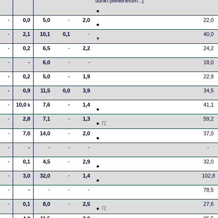
dunkl
[weiterlesen...]
-
0,0
5,0
-
2,0
22,0
-
2,1
10,1
0,1
-
40,0
-
0,2
6,5
-
2,2
24,2
-
-
6,0
-
-
18,0
-
0,2
5,0
-
1,9
22,9
-
0,9
11,5
0,0
3,9
34,5
-
10,0
7,6
-
1,4
41,1
k
-
2,8
7,1
-
1,3
59,2
-
7,0
14,0
-
2,0
37,0
-
-
-
-
-
-
-
0,1
4,5
-
2,9
32,0
-
3,0
32,0
-
1,4
102,8
-
-
-
-
-
78,5
-
0,1
8,0
-
2,5
27,6