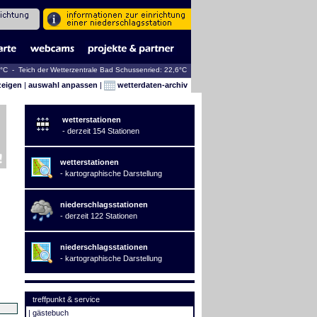
2°C - Teich der Wetterzentrale Bad Schussenried: 22,6°C
zeigen
|
auswahl anpassen
|
wetterdaten-archiv
wetterstationen
- derzeit 154 Stationen
wetterstationen
- kartographische Darstellung
niederschlagsstationen
- derzeit 122 Stationen
niederschlagsstationen
- kartographische Darstellung
treffpunkt & service
|
gästebuch