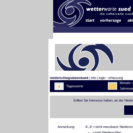
niederschlagsdatenbank
|
info
|
login - erfassung
Monats- 
Tageswerte
Jahreswe
Sollten Sie Interesse haben, an der Nied
Anmerkung:
0,0
= nicht messbarer Niedersc
-
= kein Niederschlag