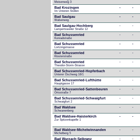
Meisenweg 3
Bad Krozingen
-
-
Im Unteren Stollen
Bad Saulgau
-
-
Walserweg
Bad Saulgau-Hochberg
-
-
Lampertsweiler Straße 12
Bad Schussenried
-
-
Konradstraße
Bad Schussenried
-
-
Lortzingstrasse
Bad Schussenried
-
-
Klosterstraße
Bad Schussenried
-
-
Theodor-Storm-Strasse
Bad Schussenried-Hopferbach
-
-
Unterer Öschweg 16/1
Bad Schussenried-Lufthütte
-
-
Hauptgasse 17
Bad Schussenried-Sattenbeuren
-
-
Ortsstraße 7
Bad Schussenried-Schwaigfurt
-
-
Schwaigfurt 2
Bad Waldsee
-
-
Schwanenberg
Bad Waldsee-Haisterkirch
-
-
Zur Spitzenkapelle 1
Bad Waldsee-Michelwinnanden
-
-
Michelberg 5
Bad Wurzach-Seibranz
-
-