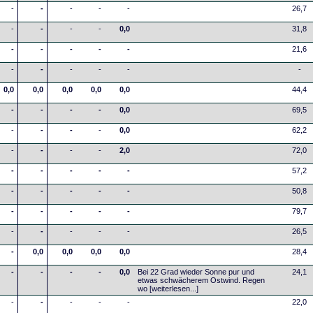
-
-
-
-
-
26,7
-
-
-
-
0,0
31,8
-
-
-
-
-
21,6
-
-
-
-
-
-
0,0
0,0
0,0
0,0
0,0
44,4
-
-
-
-
0,0
69,5
-
-
-
-
0,0
62,2
-
-
-
-
2,0
72,0
-
-
-
-
-
57,2
-
-
-
-
-
50,8
-
-
-
-
-
79,7
-
-
-
-
-
26,5
-
0,0
0,0
0,0
0,0
28,4
-
-
-
-
0,0
Bei 22 Grad wieder Sonne pur und
24,1
etwas schwächerem Ostwind. Regen
wo
[weiterlesen...]
-
-
-
-
-
22,0