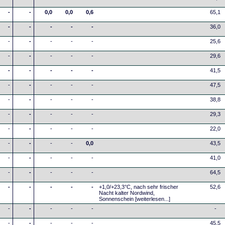
-
-
0,0
0,0
0,6
65,1
-
-
-
-
-
36,0
-
-
-
-
-
25,6
-
-
-
-
-
29,6
-
-
-
-
-
41,5
-
-
-
-
-
47,5
-
-
-
-
-
38,8
-
-
-
-
-
29,3
-
-
-
-
-
22,0
-
-
-
-
0,0
43,5
-
-
-
-
-
41,0
-
-
-
-
-
64,5
-
-
-
-
-
+1,0/+23,3°C, nach sehr frischer
52,6
Nacht kalter Nordwind,
Sonnenschein
[weiterlesen...]
-
-
-
-
-
-
-
-
-
-
-
45,5