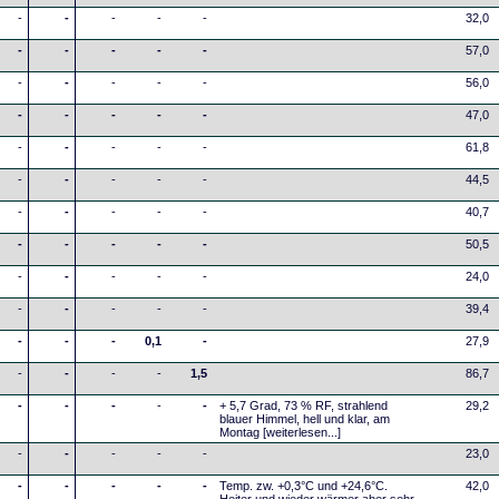
-
-
-
-
-
32,0
-
-
-
-
-
57,0
-
-
-
-
-
56,0
-
-
-
-
-
47,0
-
-
-
-
-
61,8
-
-
-
-
-
44,5
-
-
-
-
-
40,7
-
-
-
-
-
50,5
-
-
-
-
-
24,0
-
-
-
-
-
39,4
-
-
-
0,1
-
27,9
-
-
-
-
1,5
86,7
-
-
-
-
-
+ 5,7 Grad, 73 % RF, strahlend
29,2
blauer Himmel, hell und klar, am
Montag
[weiterlesen...]
-
-
-
-
-
23,0
-
-
-
-
-
Temp. zw. +0,3°C und +24,6°C.
42,0