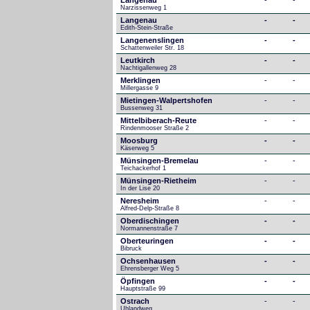
Langenau
-
-
Narzissenweg 1
Langenau
-
-
Edith-Stein-Straße
Langenenslingen
-
-
Schattenweiler Str. 18
Leutkirch
-
-
Nachtigallenweg 28
Merklingen
-
-
Millergasse 9
Mietingen-Walpertshofen
-
-
Bussenweg 31
Mittelbiberach-Reute
-
-
Rindenmooser Straße 2
Moosburg
-
-
Käserweg 5
Münsingen-Bremelau
-
-
Teichackerhof 1
Münsingen-Rietheim
-
-
In der Lise 20
Neresheim
-
-
Alfred-Delp-Straße 8
Oberdischingen
-
-
Normannenstraße 7
Oberteuringen
-
-
Bibruck
Ochsenhausen
-
-
Ehrensberger Weg 5
Öpfingen
-
-
Hauptstraße 99
Ostrach
-
-
Uhlandweg