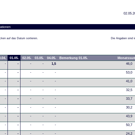
02.05.2
ationen
cken auf das Datum sortieren.
Die Angaben sind in
.04.
01.05.
02.05.
03.05.
04.05.
Bemerkung 01.05.
Monatssu
-
-
-
-
1,5
46,0
-
-
-
-
-
53,0
-
-
-
-
-
41,0
-
-
-
-
-
32,5
-
-
-
-
-
33,7
-
-
-
-
-
30,2
-
-
-
-
-
43,9
-
-
-
-
-
50,7
-
-
-
-
-
24,2