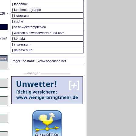
|
facebook
|
facebook - gruppe
026 >
|
instagram
|
suche
|
seite weiterempfehlen
|
werben auf wetterwarte-sued.com
|
kontakt
 l/m².
|
impressum
|
datenschutz
mme
Pegel Konstanz
- www.bodensee.net
--- Anzeigen --------------------------------