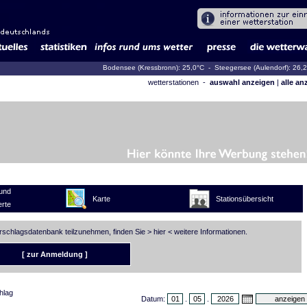
Bodensee (Kressbronn): 25,0°C
- Steegersee (Aulendorf): 26,
wetterstationen -
auswahl anzeigen
|
alle an
und
Karte
Stationsübersicht
rte
erschlagsdatenbank teilzunehmen, finden Sie >
hier
< weitere Informationen.
[ zur Anmeldung ]
hlag
Datum:
.
.