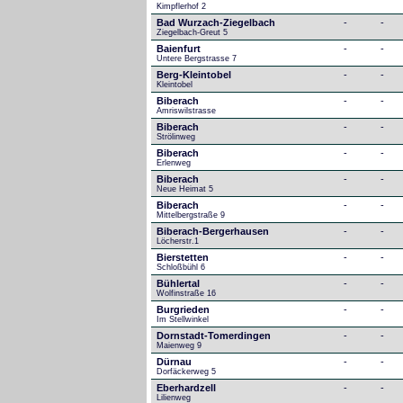
Kimpflerhof 2 
Bad Wurzach-Ziegelbach
-
-
Ziegelbach-Greut 5
Baienfurt
-
-
Untere Bergstrasse 7
Berg-Kleintobel
-
-
Kleintobel
Biberach
-
-
Amriswilstrasse
Biberach
-
-
Strölinweg
Biberach
-
-
Erlenweg
Biberach
-
-
Neue Heimat 5
Biberach
-
-
Mittelbergstraße 9
Biberach-Bergerhausen
-
-
Löcherstr.1
Bierstetten
-
-
Schloßbühl 6
Bühlertal
-
-
Wolfinstraße 16
Burgrieden
-
-
Im Stellwinkel
Dornstadt-Tomerdingen
-
-
Maienweg 9
Dürnau
-
-
Dorfäckerweg 5
Eberhardzell
-
-
Lilienweg