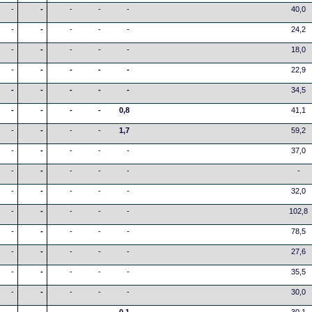
-
-
-
-
-
40,0
-
-
-
-
-
24,2
-
-
-
-
-
18,0
-
-
-
-
-
22,9
-
-
-
-
-
34,5
-
-
-
-
0,8
41,1
-
-
-
-
1,7
59,2
-
-
-
-
-
37,0
-
-
-
-
-
-
-
-
-
-
-
32,0
-
-
-
-
-
102,8
-
-
-
-
-
78,5
-
-
-
-
-
27,6
-
-
-
-
-
35,5
-
-
-
-
-
30,0