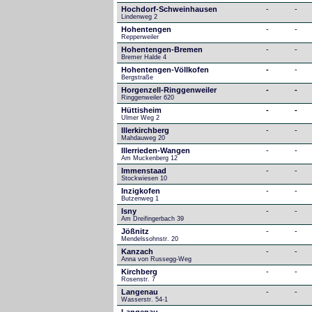
Hochdorf-Schweinhausen
-
-
Lindenweg 2
Hohentengen
-
-
Repperweiler
Hohentengen-Bremen
-
-
Bremer Halde 4
Hohentengen-Völlkofen
-
-
Bergstraße
Horgenzell-Ringgenweiler
-
-
Ringgenweiler 620
Hüttisheim
-
-
Ulmer Weg 2
Illerkirchberg
-
-
Mahdauweg 20
Illerrieden-Wangen
-
-
Am Muckenberg 12
Immenstaad
-
-
Stockwiesen 10
Inzigkofen
-
-
Butzenweg 1
Isny
-
-
Am Dreifingerbach 39
Jößnitz
-
-
Mendelssohnstr. 20
Kanzach
-
-
Anna von Russegg-Weg
Kirchberg
-
-
Rosenstr. 7
Langenau
-
-
Wasserstr. 54-1