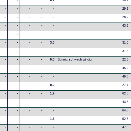
-
-
-
-
0,1
30,1
-
-
-
-
-
29,9
-
-
-
-
-
28,2
-
-
-
-
-
43,5
-
-
-
-
-
-
-
-
-
-
3,0
31,0
-
-
-
-
-
31,8
-
-
-
-
0,0
Sonnig, schwach windig.
22,3
-
-
-
-
-
45,2
-
-
-
-
-
49,8
-
-
-
-
0,0
27,7
-
-
-
-
1,9
62,8
-
-
-
-
-
43,5
-
-
-
-
-
64,0
-
-
-
-
1,6
52,6
-
-
-
-
-
47,6