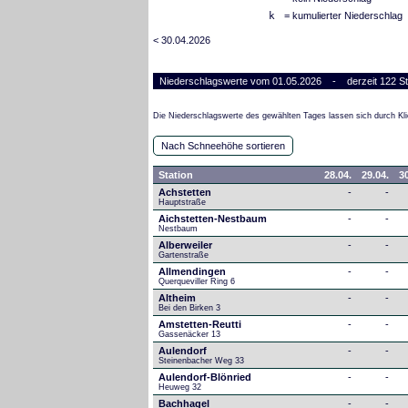
k
= kumulierter Niederschlag
< 30.04.2026
Niederschlagswerte vom 01.05.2026 - derzeit 122 St
Die Niederschlagswerte des gewählten Tages lassen sich durch Kli
Nach Schneehöhe sortieren
Station
28.04.
29.04.
30
Achstetten
-
-
Hauptstraße
Aichstetten-Nestbaum
-
-
Nestbaum
Alberweiler
-
-
Gartenstraße
Allmendingen
-
-
Querqueviller Ring 6
Altheim
-
-
Bei den Birken 3
Amstetten-Reutti
-
-
Gassenäcker 13
Aulendorf
-
-
Steinenbacher Weg 33
Aulendorf-Blönried
-
-
Heuweg 32
Bachhagel
-
-