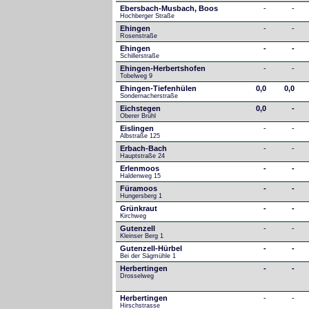
Ebersbach-Musbach, Boos
-
-
Hochberger Straße
Ehingen
-
-
Rosenstraße
Ehingen
-
-
Schillerstraße
Ehingen-Herbertshofen
-
-
Tobelweg 9
Ehingen-Tiefenhülen
0,0
0,0
Sondernacherstraße
Eichstegen
0,0
-
Oberer Brühl
Eislingen
-
-
Albstraße 125
Erbach-Bach
-
-
Hauptstraße 24
Erlenmoos
-
-
Haldenweg 15
Füramoos
-
-
Hungersberg 1
Grünkraut
-
-
Kirchweg
Gutenzell
-
-
Kleinser Berg 1
Gutenzell-Hürbel
-
-
Bei der Sägmühle 1
Herbertingen
-
-
Drosselweg
Herbertingen
-
-
Hirschstrasse