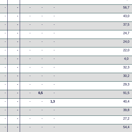
-
-
-
-
-
56,7
-
-
-
-
-
43,0
-
-
-
-
-
37,5
-
-
-
-
-
24,7
-
-
-
-
-
24,0
-
-
-
-
-
22,0
-
-
-
-
-
4,0
-
-
-
-
-
32,3
-
-
-
-
-
30,2
-
-
-
-
-
29,3
-
-
-
0,5
-
91,5
-
-
-
-
1,3
40,4
-
-
-
-
-
39,8
-
-
-
-
-
27,2
-
-
-
-
-
54,4