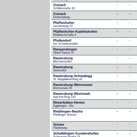
Ostrach
-
-
Schillerstraße 19
Ostrach
-
-
Denkmalweg 
Pfaffenhofen
-
-
Lerchenweg 13
Pfaffenhofen-Kadeltshofen
-
-
Mühlbachstraße 4
Pfullendorf
-
-
Am Schweizersbild 
Rangendingen
-
-
Obere Gasse 10
Ravensburg
-
-
Bleicherstraße
Ravensburg
-
-
Seestraße 
Ravensburg-Schmalegg
-
-
St.-Magdalena-Ring 42
Ravensburg-Wernsreute
-
-
Wernsreute 25
Ravensburg-Weststadt
-
-
Karl-Erb-Ring 142
Rheinfelden-Herten
-
-
Eggbergstr. 10a
Riedlingen-Neufra
-
-
Riedlinger Strasse
Scheer
-
-
Fliederweg
Schelklingen-Gundershofen
-
-
Schwarzer-Straße 14