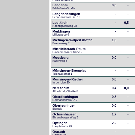
Langenau
0,0
-
Edith-Stein-Straße
Langenenslingen
-
-
Schattenweiler Str. 18
Leutkirch
-
0,5
Nachtigallenweg 28
Merklingen
-
-
Millergasse 9
Mietingen-Walpertshofen
1,0
-
Bussenweg 31
Mittelbiberach-Reute
-
-
Rindenmooser Straße 2
Moosburg
0,0
-
Käserweg 5
Münsingen-Bremelau
-
-
Teichackerhof 1
Münsingen-Rietheim
0,8
-
In der Lise 20
Neresheim
0,4
0,0
Alfred-Delp-Straße 8
Oberdischingen
0,8
-
Normannenstraße 7
Oberteuringen
0,0
-
Bibruck
Ochsenhausen
1,7
-
Ehrensberger Weg 5
Öpfingen
2,2
-
Hauptstraße 99
Ostrach
-
-