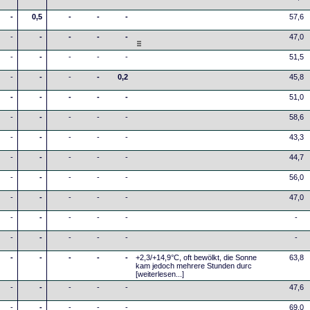
-
0,5
-
-
-
57,6
-
-
-
-
-
47,0
-
-
-
-
-
51,5
-
-
-
-
0,2
45,8
-
-
-
-
-
51,0
-
-
-
-
-
58,6
-
-
-
-
-
43,3
-
-
-
-
-
44,7
-
-
-
-
-
56,0
-
-
-
-
-
47,0
-
-
-
-
-
-
-
-
-
-
-
-
-
-
-
-
-
+2,3/+14,9°C, oft bewölkt, die Sonne
63,8
kam jedoch mehrere Stunden durc
[weiterlesen...]
-
-
-
-
-
47,6
-
-
-
-
-
69,0