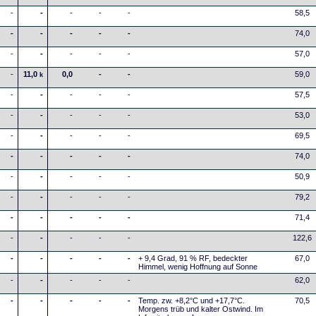
-
-
-
-
-
58,5
-
-
-
-
-
74,0
-
-
-
-
-
57,0
-
11,0
0,0
-
-
59,0
k
-
-
-
-
-
57,5
-
-
-
-
-
53,0
-
-
-
-
-
69,5
-
-
-
-
-
74,0
-
-
-
-
-
50,9
-
-
-
-
-
79,2
-
-
-
-
-
71,4
-
-
-
-
-
122,6
-
-
-
-
-
+ 9,4 Grad, 91 % RF, bedeckter
67,0
Himmel, wenig Hoffnung auf Sonne
-
-
-
-
-
62,0
-
-
-
-
-
Temp. zw. +8,2°C und +17,7°C.
70,5
Morgens trüb und kalter Ostwind. Im