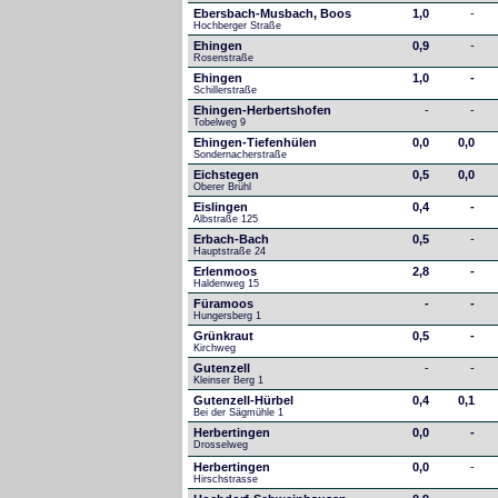
Ebersbach-Musbach, Boos
1,0
-
Hochberger Straße
Ehingen
0,9
-
Rosenstraße
Ehingen
1,0
-
Schillerstraße
Ehingen-Herbertshofen
-
-
Tobelweg 9
Ehingen-Tiefenhülen
0,0
0,0
Sondernacherstraße
Eichstegen
0,5
0,0
Oberer Brühl
Eislingen
0,4
-
Albstraße 125
Erbach-Bach
0,5
-
Hauptstraße 24
Erlenmoos
2,8
-
Haldenweg 15
Füramoos
-
-
Hungersberg 1
Grünkraut
0,5
-
Kirchweg
Gutenzell
-
-
Kleinser Berg 1
Gutenzell-Hürbel
0,4
0,1
Bei der Sägmühle 1
Herbertingen
0,0
-
Drosselweg
Herbertingen
0,0
-
Hirschstrasse