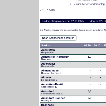
k
= kumulierter Niederschlag
< 11.10.2025
Niederschlagswerte vom 12.10.2025 - derzeit 122 St
Die Niederschlagswerte des gewählten Tages lassen sich durch Kli
Nach Schneehöhe sortieren
Station
09.10.
10.10.
11
Achstetten
-
-
Hauptstraße
Aichstetten-Nestbaum
1,0
-
Nestbaum
Alberweiler
-
-
Gartenstraße
Allmendingen
-
-
Querqueviller Ring 6
Altheim
-
-
Bei den Birken 3
Amstetten-Reutti
-
-
Gassenäcker 13
Aulendorf
0,0
-
Steinenbacher Weg 33
Aulendorf-Blönried
0,5
-
Heuweg 32
Bachhagel
-
-