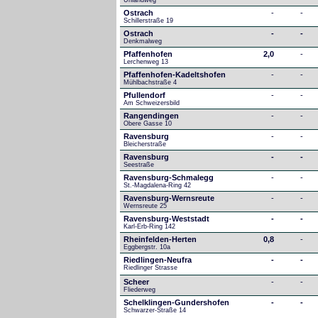
Uhlandweg
Ostrach
-
-
Schillerstraße 19
Ostrach
-
-
Denkmalweg 
Pfaffenhofen
2,0
-
Lerchenweg 13
Pfaffenhofen-Kadeltshofen
-
-
Mühlbachstraße 4
Pfullendorf
-
-
Am Schweizersbild 
Rangendingen
-
-
Obere Gasse 10
Ravensburg
-
-
Bleicherstraße
Ravensburg
-
-
Seestraße 
Ravensburg-Schmalegg
-
-
St.-Magdalena-Ring 42
Ravensburg-Wernsreute
-
-
Wernsreute 25
Ravensburg-Weststadt
-
-
Karl-Erb-Ring 142
Rheinfelden-Herten
0,8
-
Eggbergstr. 10a
Riedlingen-Neufra
-
-
Riedlinger Strasse
Scheer
-
-
Fliederweg
Schelklingen-Gundershofen
-
-
Schwarzer-Straße 14