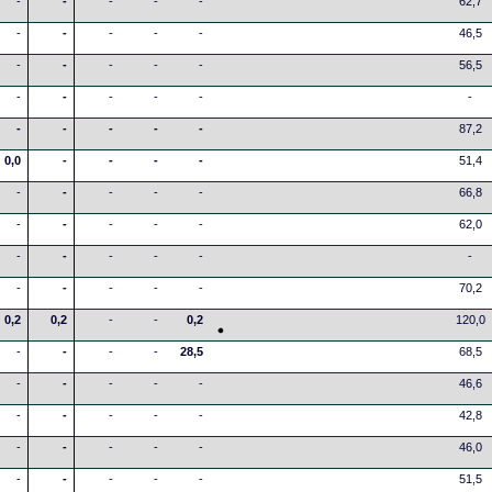
-
-
-
-
-
62,7
-
-
-
-
-
46,5
-
-
-
-
-
56,5
-
-
-
-
-
-
-
-
-
-
-
87,2
0,0
-
-
-
-
51,4
-
-
-
-
-
66,8
-
-
-
-
-
62,0
-
-
-
-
-
-
-
-
-
-
-
70,2
0,2
0,2
-
-
0,2
120,0
-
-
-
-
28,5
68,5
-
-
-
-
-
46,6
-
-
-
-
-
42,8
-
-
-
-
-
46,0
-
-
-
-
-
51,5