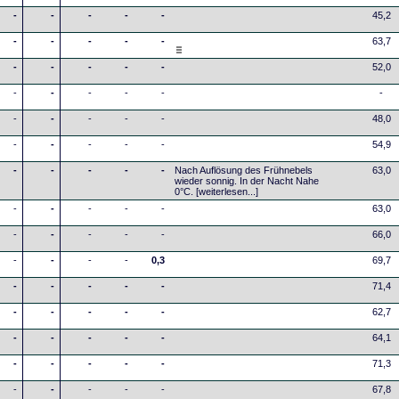
-
-
-
-
-
45,2
-
-
-
-
-
63,7
-
-
-
-
-
52,0
-
-
-
-
-
-
-
-
-
-
-
48,0
-
-
-
-
-
54,9
-
-
-
-
-
Nach Auflösung des Frühnebels
63,0
wieder sonnig. In der Nacht Nahe
0°C.
[weiterlesen...]
-
-
-
-
-
63,0
-
-
-
-
-
66,0
-
-
-
-
0,3
69,7
-
-
-
-
-
71,4
-
-
-
-
-
62,7
-
-
-
-
-
64,1
-
-
-
-
-
71,3
-
-
-
-
-
67,8