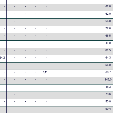
-
-
-
-
-
62,8
-
-
-
-
-
62,0
-
-
-
-
-
66,0
-
-
-
-
-
72,6
-
-
-
-
-
66,5
-
-
-
-
-
41,0
-
-
-
-
-
81,5
14,2
-
-
-
-
64,3
-
-
-
-
-
56,0
-
-
-
-
0,2
60,7
-
-
-
-
-
145,0
-
-
-
-
-
48,3
-
-
-
-
-
73,6
-
-
-
-
-
53,0
-
-
-
-
-
50,4