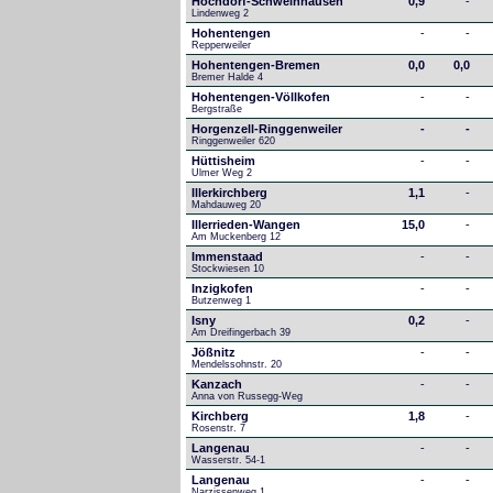
Hochdorf-Schweinhausen
0,9
-
Lindenweg 2
Hohentengen
-
-
Repperweiler
Hohentengen-Bremen
0,0
0,0
Bremer Halde 4
Hohentengen-Völlkofen
-
-
Bergstraße
Horgenzell-Ringgenweiler
-
-
Ringgenweiler 620
Hüttisheim
-
-
Ulmer Weg 2
Illerkirchberg
1,1
-
Mahdauweg 20
Illerrieden-Wangen
15,0
-
Am Muckenberg 12
Immenstaad
-
-
Stockwiesen 10
Inzigkofen
-
-
Butzenweg 1
Isny
0,2
-
Am Dreifingerbach 39
Jößnitz
-
-
Mendelssohnstr. 20
Kanzach
-
-
Anna von Russegg-Weg
Kirchberg
1,8
-
Rosenstr. 7
Langenau
-
-
Wasserstr. 54-1
Langenau
-
-
Narzissenweg 1