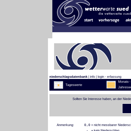
niederschlagsdatenbank
|
info
|
login - erfassung
Monats- 
Tageswerte
Jahreswe
Sollten Sie Interesse haben, an der Nied
Anmerkung:
0,0
= nicht messbarer Niedersc
-
= kein Niederschlag