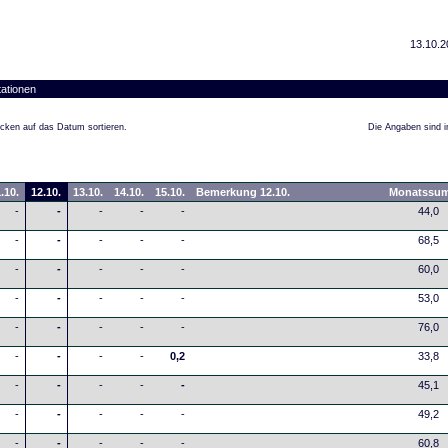
13.10.2
ationen
cken auf das Datum sortieren.
Die Angaben sind in
.10.
12.10.
13.10.
14.10.
15.10.
Bemerkung 12.10.
Monatssu
-
-
-
-
-
44,0
-
-
-
-
-
68,5
-
-
-
-
-
60,0
-
-
-
-
-
53,0
-
-
-
-
-
76,0
-
-
-
-
0,2
33,8
-
-
-
-
-
45,1
-
-
-
-
-
49,2
-
-
-
-
-
60,8