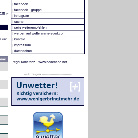
|
facebook
|
facebook - gruppe
025 >
|
instagram
|
suche
|
seite weiterempfehlen
|
werben auf wetterwarte-sued.com
|
kontakt
 l/m².
|
impressum
|
datenschutz
mme
Pegel Konstanz
- www.bodensee.net
--- Anzeigen --------------------------------