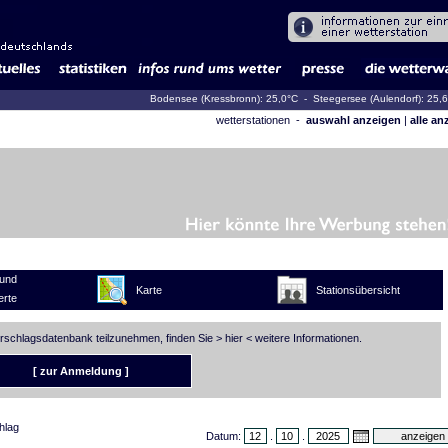
Bodensee (Kressbronn): 25,0°C
- Steegersee (Aulendorf): 25,
wetterstationen -
auswahl anzeigen
|
alle an
und
Karte
Stationsübersicht
rte
erschlagsdatenbank teilzunehmen, finden Sie >
hier
< weitere Informationen.
[ zur Anmeldung ]
hlag
Datum:
.
.