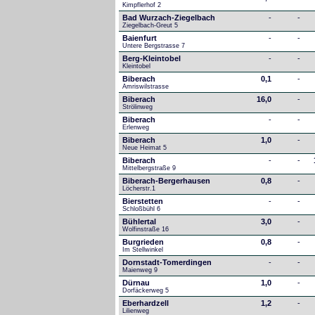
Kimpflerhof 2 
Bad Wurzach-Ziegelbach
-
-
Ziegelbach-Greut 5
Baienfurt
-
-
Untere Bergstrasse 7
Berg-Kleintobel
-
-
Kleintobel
Biberach
0,1
-
Amriswilstrasse
Biberach
16,0
-
Strölinweg
Biberach
-
-
Erlenweg
Biberach
1,0
-
Neue Heimat 5
Biberach
-
-
Mittelbergstraße 9
Biberach-Bergerhausen
0,8
-
Löcherstr.1
Bierstetten
-
-
Schloßbühl 6
Bühlertal
3,0
-
Wolfinstraße 16
Burgrieden
0,8
-
Im Stellwinkel
Dornstadt-Tomerdingen
-
-
Maienweg 9
Dürnau
1,0
-
Dorfäckerweg 5
Eberhardzell
1,2
-
Lilienweg