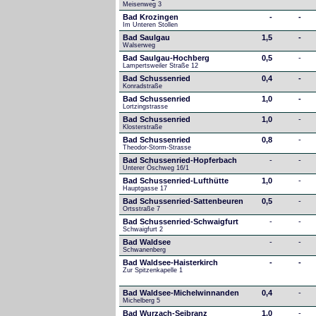
Meisenweg 3
Bad Krozingen
-
-
Im Unteren Stollen
Bad Saulgau
1,5
-
Walserweg
Bad Saulgau-Hochberg
0,5
-
Lampertsweiler Straße 12
Bad Schussenried
0,4
-
Konradstraße
Bad Schussenried
1,0
-
Lortzingstrasse
Bad Schussenried
1,0
-
Klosterstraße
Bad Schussenried
0,8
-
Theodor-Storm-Strasse
Bad Schussenried-Hopferbach
-
-
Unterer Öschweg 16/1
Bad Schussenried-Lufthütte
1,0
-
Hauptgasse 17
Bad Schussenried-Sattenbeuren
0,5
-
Ortsstraße 7
Bad Schussenried-Schwaigfurt
-
-
Schwaigfurt 2
Bad Waldsee
-
-
Schwanenberg
Bad Waldsee-Haisterkirch
-
-
Zur Spitzenkapelle 1
Bad Waldsee-Michelwinnanden
0,4
-
Michelberg 5
Bad Wurzach-Seibranz
1,0
-