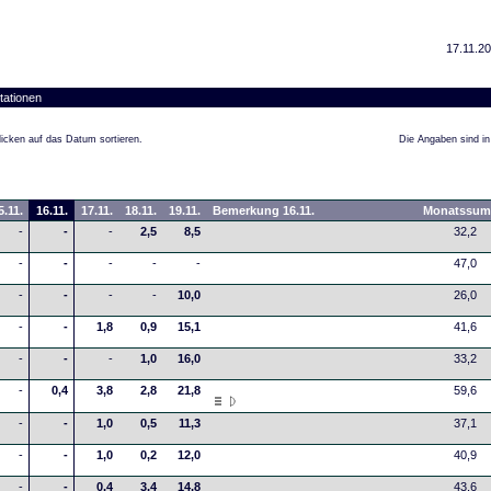
17.11.2
tationen
icken auf das Datum sortieren.
Die Angaben sind in 
5.11.
16.11.
17.11.
18.11.
19.11.
Bemerkung 16.11.
Monatssu
-
-
-
2,5
8,5
32,2
-
-
-
-
-
47,0
-
-
-
-
10,0
26,0
-
-
1,8
0,9
15,1
41,6
-
-
-
1,0
16,0
33,2
-
0,4
3,8
2,8
21,8
59,6
-
-
1,0
0,5
11,3
37,1
-
-
1,0
0,2
12,0
40,9
-
-
0,4
3,4
14,8
43,6