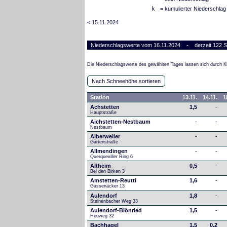
k
= kumulierter Niederschlag
< 15.11.2024
Niederschlagswerte vom 16.11.2024 - derzeit 122 S
Die Niederschlagswerte des gewählten Tages lassen sich durch Kl
Nach Schneehöhe sortieren
Station
13.11.
14.11.
1
Achstetten
1,5
-
Hauptstraße
Aichstetten-Nestbaum
-
-
Nestbaum
Alberweiler
-
-
Gartenstraße
Allmendingen
-
-
Querqueviller Ring 6
Altheim
0,5
-
Bei den Birken 3
Amstetten-Reutti
1,6
-
Gassenäcker 13
Aulendorf
1,8
-
Steinenbacher Weg 33
Aulendorf-Blönried
1,5
-
Heuweg 32
Bachhagel
1,5
0,2