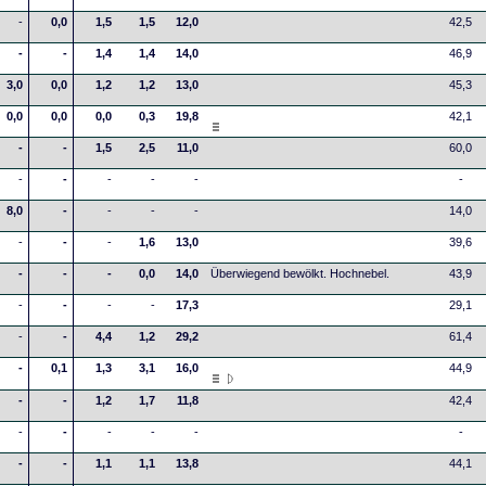
-
0,0
1,5
1,5
12,0
42,5
-
-
1,4
1,4
14,0
46,9
3,0
0,0
1,2
1,2
13,0
45,3
0,0
0,0
0,0
0,3
19,8
42,1
-
-
1,5
2,5
11,0
60,0
-
-
-
-
-
-
8,0
-
-
-
-
14,0
-
-
-
1,6
13,0
39,6
-
-
-
0,0
14,0
Überwiegend bewölkt. Hochnebel.
43,9
-
-
-
-
17,3
29,1
-
-
4,4
1,2
29,2
61,4
-
0,1
1,3
3,1
16,0
44,9
-
-
1,2
1,7
11,8
42,4
-
-
-
-
-
-
-
-
1,1
1,1
13,8
44,1