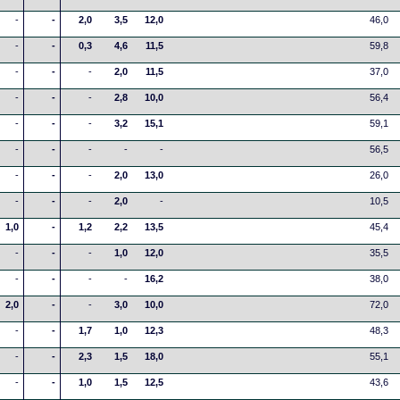
-
-
2,0
3,5
12,0
46,0
-
-
0,3
4,6
11,5
59,8
-
-
-
2,0
11,5
37,0
-
-
-
2,8
10,0
56,4
-
-
-
3,2
15,1
59,1
-
-
-
-
-
56,5
-
-
-
2,0
13,0
26,0
-
-
-
2,0
-
10,5
1,0
-
1,2
2,2
13,5
45,4
-
-
-
1,0
12,0
35,5
-
-
-
-
16,2
38,0
2,0
-
-
3,0
10,0
72,0
-
-
1,7
1,0
12,3
48,3
-
-
2,3
1,5
18,0
55,1
-
-
1,0
1,5
12,5
43,6