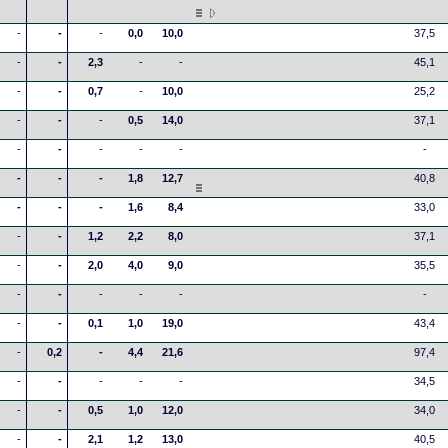
-
-
-
0,0
10,0
37,5
-
-
2,3
-
-
45,1
-
-
0,7
-
10,0
25,2
-
-
-
0,5
14,0
37,1
-
-
-
-
-
-
-
-
-
1,8
12,7
40,8
-
-
-
1,6
8,4
33,0
-
-
1,2
2,2
8,0
37,1
-
-
2,0
4,0
9,0
35,5
-
-
-
-
-
-
-
-
0,1
1,0
19,0
43,4
-
0,2
-
4,4
21,6
97,4
-
-
-
-
-
34,5
-
-
0,5
1,0
12,0
34,0
-
-
2,1
1,2
13,0
40,5