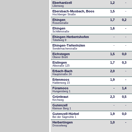
Eberhardzell
1,2
-
Lilienweg
Ebersbach-Musbach, Boos
1,5
-
Hochberger Straße
Ehingen
1,7
0,2
Rosenstraße
Ehingen
1,6
-
Schillerstraße
Ehingen-Herbertshofen
-
-
Tobelweg 9
Ehingen-Tiefenhülen
-
-
Sondernacherstraße
Eichstegen
1,5
0,0
Oberer Brühl
Eislingen
1,7
0,3
Albstraße 125
Erbach-Bach
2,0
-
Hauptstraße 24
Erlenmoos
1,9
-
Haldenweg 15
Füramoos
-
1,4
Hungersberg 1
Grünkraut
2,3
0,5
Kirchweg
Gutenzell
-
-
Kleinser Berg 1
Gutenzell-Hürbel
1,9
0,0
Bei der Sägmühle 1
Herbertingen
1,0
-
Drosselweg