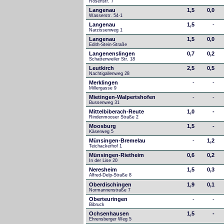
Rosenstr. 7
Langenau
1,5
0,0
Wasserstr. 54-1
Langenau
1,5
-
Narzissenweg 1
Langenau
1,5
0,0
Edith-Stein-Straße
Langenenslingen
0,7
0,2
Schattenweiler Str. 18
Leutkirch
2,5
0,5
Nachtigallenweg 28
Merklingen
-
-
Millergasse 9
Mietingen-Walpertshofen
-
-
Bussenweg 31
Mittelbiberach-Reute
1,0
-
Rindenmooser Straße 2
Moosburg
1,5
-
Käserweg 5
Münsingen-Bremelau
-
1,2
Teichackerhof 1
Münsingen-Rietheim
0,6
0,2
In der Lise 20
Neresheim
1,5
0,3
Alfred-Delp-Straße 8
Oberdischingen
1,9
0,1
Normannenstraße 7
Oberteuringen
-
-
Bibruck
Ochsenhausen
1,5
-
Ehrensberger Weg 5