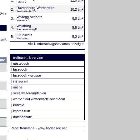
1.
11,0 l/m²
Bibruck
Ravensburg-Wernsreute
2.
10,2 l/m²
Wernsreute 25
024 >
Wolfegg-Veesers
3.
8,0 l/m²
Veesers 1
Waldburg
4.
5,5 l/m²
Kastanienweg11
Grünkraut
5.
5,2 l/m²
Kirchweg
l/m².
Alle Niederschlagsstationen anzeigen
treffpunkt & service
mme
|
gästebuch
|
facebook
|
facebook - gruppe
|
instagram
|
suche
|
seite weiterempfehlen
|
werben auf wetterwarte-sued.com
|
kontakt
|
impressum
|
datenschutz
Pegel Konstanz
- www.bodensee.net