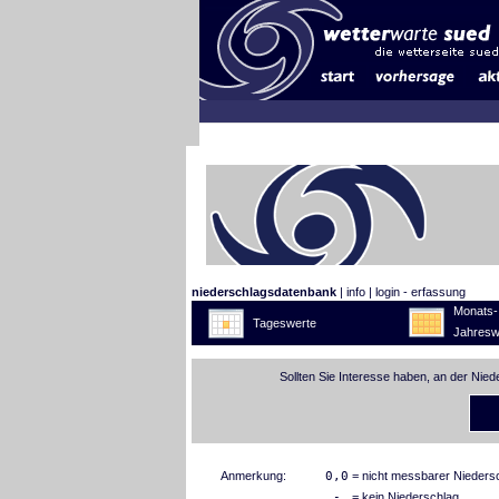
niederschlagsdatenbank
|
info
|
login - erfassung
Monats-
Tageswerte
Jahresw
Sollten Sie Interesse haben, an der Nie
Anmerkung:
0,0
= nicht messbarer Nieders
-
= kein Niederschlag