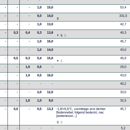
-
-
-
1,0
15,0
53,4
-
-
-
0,0
14,0
331,5
-
-
-
1,0
13,0
42,7
-
0,3
0,4
0,3
13,8
40,3
-
-
-
1,0
16,0
45,7
-
-
-
1,0
14,0
43,0
-
0,5
0,3
0,4
15,0
45,6
-
-
1,0
0,5
-
29,0
-
-
1,0
0,5
16,0
43,0
-
-
-
-
-
40,2
-
-
-
2,0
12,0
33,0
-
-
1,0
1,0
9,0
32,5
-
0,0
-
0,5
13,3
-1,8/+6,6°C, vormittags erst dichter
45,7
Bodennebel, folgend bedeckt, nac
[weiterlesen...]
-
-
-
-
-
5,2