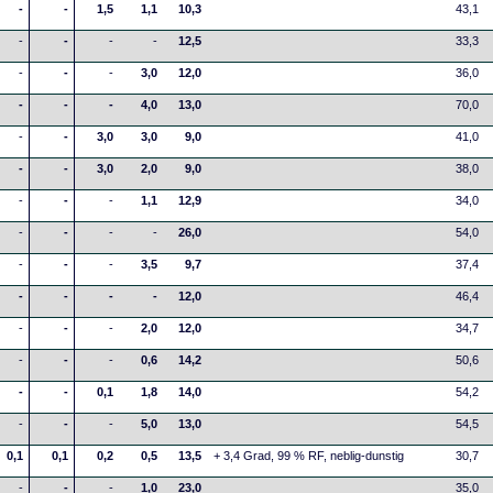
-
-
1,5
1,1
10,3
43,1
-
-
-
-
12,5
33,3
-
-
-
3,0
12,0
36,0
-
-
-
4,0
13,0
70,0
-
-
3,0
3,0
9,0
41,0
-
-
3,0
2,0
9,0
38,0
-
-
-
1,1
12,9
34,0
-
-
-
-
26,0
54,0
-
-
-
3,5
9,7
37,4
-
-
-
-
12,0
46,4
-
-
-
2,0
12,0
34,7
-
-
-
0,6
14,2
50,6
-
-
0,1
1,8
14,0
54,2
-
-
-
5,0
13,0
54,5
0,1
0,1
0,2
0,5
13,5
+ 3,4 Grad, 99 % RF, neblig-dunstig
30,7
-
-
-
1,0
23,0
35,0