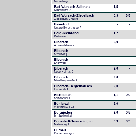
Michelberg 5
Bad Wurzach-Seibranz
1,5
-
Kimpflerhof 2 
Bad Wurzach-Ziegelbach
0,3
3,5
Ziegelbach-Greut 5
Baienfurt
-
-
Untere Bergstrasse 7
Berg-Kleintobel
1,2
-
Kleintobel
Biberach
2,0
-
Amriswilstrasse
Biberach
-
-
Strölinweg
Biberach
-
-
Erlenweg
Biberach
2,0
-
Neue Heimat 5
Biberach
2,0
-
Mittelbergstraße 9
Biberach-Bergerhausen
2,0
-
Löcherstr.1
Bierstetten
1,1
0,0
Schloßbühl 6
Bühlertal
2,0
-
Wolfinstraße 16
Burgrieden
2,0
0,5
Im Stellwinkel
Dornstadt-Tomerdingen
0,9
0,9
Maienweg 9
Dürnau
-
-
Dorfäckerweg 5