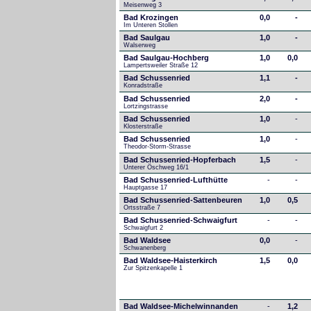
Meisenweg 3
Bad Krozingen
0,0
-
Im Unteren Stollen
Bad Saulgau
1,0
-
Walserweg
Bad Saulgau-Hochberg
1,0
0,0
Lampertsweiler Straße 12
Bad Schussenried
1,1
-
Konradstraße
Bad Schussenried
2,0
-
Lortzingstrasse
Bad Schussenried
1,0
-
Klosterstraße
Bad Schussenried
1,0
-
Theodor-Storm-Strasse
Bad Schussenried-Hopferbach
1,5
-
Unterer Öschweg 16/1
Bad Schussenried-Lufthütte
-
-
Hauptgasse 17
Bad Schussenried-Sattenbeuren
1,0
0,5
Ortsstraße 7
Bad Schussenried-Schwaigfurt
-
-
Schwaigfurt 2
Bad Waldsee
0,0
-
Schwanenberg
Bad Waldsee-Haisterkirch
1,5
0,0
Zur Spitzenkapelle 1
Bad Waldsee-Michelwinnanden
-
1,2