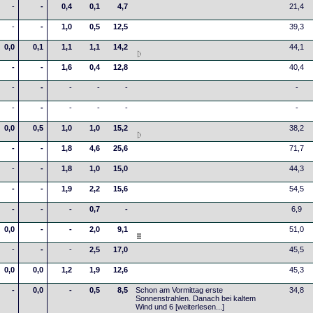
-
-
0,4
0,1
4,7
21,4
-
-
1,0
0,5
12,5
39,3
0,0
0,1
1,1
1,1
14,2
44,1
-
-
1,6
0,4
12,8
40,4
-
-
-
-
-
-
-
-
-
-
-
-
0,0
0,5
1,0
1,0
15,2
38,2
-
-
1,8
4,6
25,6
71,7
-
-
1,8
1,0
15,0
44,3
-
-
1,9
2,2
15,6
54,5
-
-
-
0,7
-
6,9
0,0
-
-
2,0
9,1
51,0
-
-
-
2,5
17,0
45,5
0,0
0,0
1,2
1,9
12,6
45,3
-
0,0
-
0,5
8,5
Schon am Vormittag erste
34,8
Sonnenstrahlen. Danach bei kaltem
Wind und 6
[weiterlesen...]