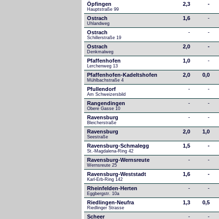
Öpfingen
2,3
-
Hauptstraße 99
Ostrach
1,6
-
Uhlandweg
Ostrach
-
-
Schillerstraße 19
Ostrach
2,0
-
Denkmalweg 
Pfaffenhofen
1,0
-
Lerchenweg 13
Pfaffenhofen-Kadeltshofen
2,0
0,0
Mühlbachstraße 4
Pfullendorf
-
-
Am Schweizersbild 
Rangendingen
-
-
Obere Gasse 10
Ravensburg
-
-
Bleicherstraße
Ravensburg
2,0
1,0
Seestraße 
Ravensburg-Schmalegg
1,5
-
St.-Magdalena-Ring 42
Ravensburg-Wernsreute
-
-
Wernsreute 25
Ravensburg-Weststadt
1,6
-
Karl-Erb-Ring 142
Rheinfelden-Herten
-
-
Eggbergstr. 10a
Riedlingen-Neufra
1,3
0,5
Riedlinger Strasse
Scheer
-
-