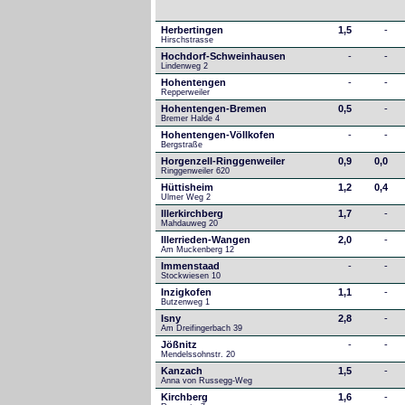
Herbertingen
1,5
-
Hirschstrasse
Hochdorf-Schweinhausen
-
-
Lindenweg 2
Hohentengen
-
-
Repperweiler
Hohentengen-Bremen
0,5
-
Bremer Halde 4
Hohentengen-Völlkofen
-
-
Bergstraße
Horgenzell-Ringgenweiler
0,9
0,0
Ringgenweiler 620
Hüttisheim
1,2
0,4
Ulmer Weg 2
Illerkirchberg
1,7
-
Mahdauweg 20
Illerrieden-Wangen
2,0
-
Am Muckenberg 12
Immenstaad
-
-
Stockwiesen 10
Inzigkofen
1,1
-
Butzenweg 1
Isny
2,8
-
Am Dreifingerbach 39
Jößnitz
-
-
Mendelssohnstr. 20
Kanzach
1,5
-
Anna von Russegg-Weg
Kirchberg
1,6
-