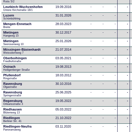
Rotis 5/2
Leutkirch-Wuchzenhofen
19.09.2016
-
-
-
-
Untere Kirchstraße 18/1
Luzern
31.01.2026
-
-
-
-
Schönbühlring
Mengen-Ennetach
28.03.2023
-
-
-
-
Breite 
Mietingen
30.12.2017
-
-
-
-
Hangweg 15
Mietingen
25.01.2026
-
-
-
-
Seerosenweg 10
Mössingen-Bästenhardt
21.07.2014
-
-
-
-
Weissdornweg 7
Oberboihingen
03.05.2021
-
-
-
-
Friedhofstraße
Ostrach
19.08.2013
-
-
-
-
Heiligenberger Straße
Pfullendorf
18.03.2012
-
-
-
-
Ringstraße 
Ravensburg
30.10.2016
-
-
-
-
Olgastraße
Ravensburg
25.06.2025
-
-
-
-
Springerstraße
Regensburg
19.05.2022
-
-
-
-
Orleansstraße 3
Riedhausen
05.03.2022
-
-
-
-
Blütenweg 13
Riedlingen
21.10.2022
-
-
-
-
Berliner Str. 41
Riedlingen-Neufra
03.11.2020
-
-
-
-
Panoramaweg