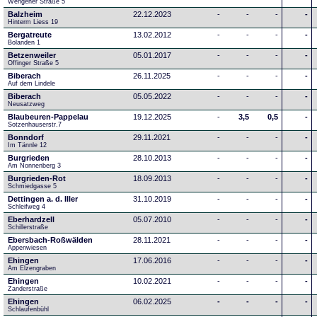
Wengener Straße 5
Balzheim
22.12.2023
-
-
-
-
Hinterm Liess 19
Bergatreute
13.02.2012
-
-
-
-
Bolanden 1
Betzenweiler
05.01.2017
-
-
-
-
Offinger Straße 5
Biberach
26.11.2025
-
-
-
-
Auf dem Lindele
Biberach
05.05.2022
-
-
-
-
Neusatzweg 
Blaubeuren-Pappelau
19.12.2025
-
3,5
0,5
-
Sotzenhauserstr.7
Bonndorf
29.11.2021
-
-
-
-
Im Tännle 12
Burgrieden
28.10.2013
-
-
-
-
Am Nonnenberg 3
Burgrieden-Rot
18.09.2013
-
-
-
-
Schmiedgasse 5
Dettingen a. d. Iller
31.10.2019
-
-
-
-
Schleifweg 4
Eberhardzell
05.07.2010
-
-
-
-
Schillerstraße
Ebersbach-Roßwälden
28.11.2021
-
-
-
-
Appenwiesen
Ehingen
17.06.2016
-
-
-
-
Am Elzengraben
Ehingen
10.02.2021
-
-
-
-
Zanderstraße
Ehingen
06.02.2025
-
-
-
-
Schlaufenbühl