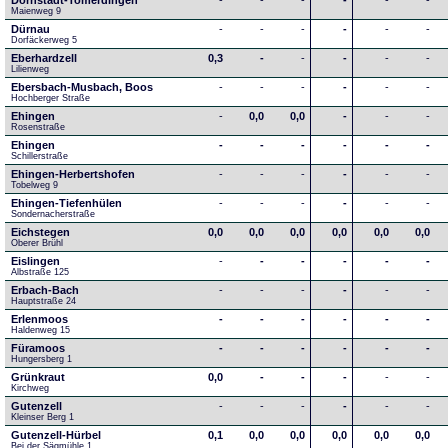
Dornstadt-Tomerdingen
-
-
-
-
-
-
Maienweg 9
Dürnau
-
-
-
-
-
-
Dorfäckerweg 5
Eberhardzell
0,3
-
-
-
-
-
Lilienweg
Ebersbach-Musbach, Boos
-
-
-
-
-
-
Hochberger Straße
Ehingen
-
0,0
0,0
-
-
-
Rosenstraße
Ehingen
-
-
-
-
-
-
Schillerstraße
Ehingen-Herbertshofen
-
-
-
-
-
-
Tobelweg 9
Ehingen-Tiefenhülen
-
-
-
-
-
-
Sondernacherstraße
Eichstegen
0,0
0,0
0,0
0,0
0,0
0,0
Oberer Brühl
Eislingen
-
-
-
-
-
-
Albstraße 125
Erbach-Bach
-
-
-
-
-
-
Hauptstraße 24
Erlenmoos
-
-
-
-
-
-
Haldenweg 15
Füramoos
-
-
-
-
-
-
Hungersberg 1
Grünkraut
0,0
-
-
-
-
-
Kirchweg
Gutenzell
-
-
-
-
-
-
Kleinser Berg 1
Gutenzell-Hürbel
0,1
0,0
0,0
0,0
0,0
0,0
Bei der Sägmühle 1