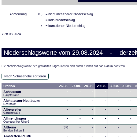
Anmerkung:
0,0
= nicht messbarer Niederschlag
-
= kein Niederschlag
k
= kumulierter Niederschlag
< 28.08.2024
Niederschlagswerte vom 29.08.2024 - derzeit
Die Niederschlagswerte des gewählten Tages lassen sich durch Klicken auf das Datum sortieren.
Nach Schneehöhe sortieren
Station
26.08.
27.08.
28.08.
29.08.
30.08.
31.08.
0
Achstetten
-
-
-
-
-
-
Hauptstraße
Aichstetten-Nestbaum
-
-
-
-
-
-
Nestbaum
Alberweiler
-
-
-
-
-
-
Gartenstraße
Allmendingen
-
-
-
-
-
-
Querqueviller Ring 6
Altheim
3,0
-
-
-
-
-
Bei den Birken 3
Amstetten-Reutti
-
-
-
-
-
-