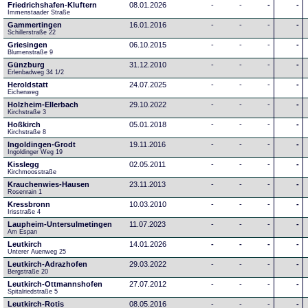
Friedrichshafen-Kluftern
08.01.2026
-
-
-
-
Immenstaader Straße
Gammertingen
16.01.2016
-
-
-
-
Schillerstraße 22
Griesingen
06.10.2015
-
-
-
-
Blumenstraße 9
Günzburg
31.12.2010
-
-
-
-
Erlenbadweg 34 1/2
Heroldstatt
24.07.2025
-
-
-
-
Eichenweg 
Holzheim-Ellerbach
29.10.2022
-
-
-
-
Kirchstraße 3
Hoßkirch
05.01.2018
-
-
-
-
Kirchstraße 8
Ingoldingen-Grodt
19.11.2016
-
-
-
-
Ingoldinger Weg 19
Kisslegg
02.05.2011
-
-
-
-
Kirchmoosstraße
Krauchenwies-Hausen
23.11.2013
-
-
-
-
Rosenrain 1
Kressbronn
10.03.2010
-
-
-
-
Irisstraße 4
Laupheim-Untersulmetingen
11.07.2023
-
-
-
-
Am Espan
Leutkirch
14.01.2026
-
-
-
-
Unterer Auenweg 25
Leutkirch-Adrazhofen
29.03.2022
-
-
-
-
Bergstraße 20
Leutkirch-Ottmannshofen
27.07.2012
-
-
-
-
Spitalriedstraße 5
Leutkirch-Rotis
08.05.2016
-
-
-
-