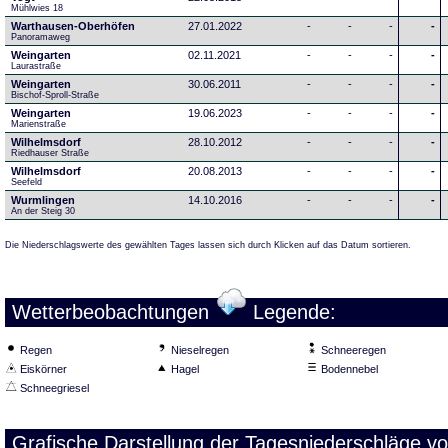
Mühlwies 18
Warthausen-Oberhöfen
27.01.2022
-
-
-
-
Panoramaweg 
Weingarten
02.11.2021
-
-
-
-
Laurastraße
Weingarten
30.06.2011
-
-
-
-
Bischof-Sproll-Straße
Weingarten
19.06.2023
-
-
-
-
Marienstraße
Wilhelmsdorf
28.10.2012
-
-
-
-
Riedhauser Straße 
Wilhelmsdorf
20.08.2013
-
-
-
-
Seefeld
Wurmlingen
14.10.2016
-
-
-
-
An der Steig 30
Die Niederschlagswerte des gewählten Tages lassen sich durch Klicken auf das Datum sortieren.
Wetterbeobachtungen
Legende:
Regen
Nieselregen
Schneeregen
Eiskörner
Hagel
Bodennebel
Schneegriesel
Grafische Darstellung der Tagesniederschläge v