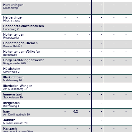
Herbertingen
-
-
-
-
-
-
Drosselweg
Herbertingen
-
-
-
-
-
-
Hirschstrasse
Hochdorf-Schweinhausen
-
-
-
-
-
-
Lindenweg 2
Hohentengen
-
-
-
-
-
-
Repperweiler
Hohentengen-Bremen
-
-
-
-
-
-
Bremer Halde 4
Hohentengen-Völlkofen
-
-
-
-
-
-
Bergstraße
Horgenzell-Ringgenweiler
-
-
-
-
-
-
Ringgenweiler 620
Hüttisheim
-
-
-
-
-
-
Ulmer Weg 2
Illerkirchberg
-
-
-
-
-
-
Mahdauweg 20
Illerrieden-Wangen
-
-
-
-
-
-
Am Muckenberg 12
Immenstaad
-
-
-
-
-
-
Stockwiesen 10
Inzigkofen
-
-
-
-
-
-
Butzenweg 1
Isny
-
0,2
-
-
-
-
Am Dreifingerbach 39
Jößnitz
-
-
-
-
-
-
Mendelssohnstr. 20
Kanzach
-
-
-
-
-
-
Anna von Russegg-Weg