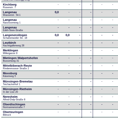
Kirchberg
-
-
-
-
-
-
Rosenstr. 7
Langenau
0,0
-
-
-
-
-
Wasserstr. 54-1
Langenau
-
-
-
-
-
-
Narzissenweg 1
Langenau
-
-
-
-
-
-
Edith-Stein-Straße
Langenenslingen
0,0
0,0
-
-
-
-
Schattenweiler Str. 18
Leutkirch
-
-
-
-
-
-
Nachtigallenweg 28
Merklingen
-
-
-
-
-
-
Millergasse 9
Mietingen-Walpertshofen
-
-
-
-
-
-
Bussenweg 31
Mittelbiberach-Reute
-
-
-
-
-
-
Rindenmooser Straße 2
Moosburg
-
-
-
-
-
-
Käserweg 5
Münsingen-Bremelau
-
-
-
-
-
-
Teichackerhof 1
Münsingen-Rietheim
-
-
-
-
-
-
In der Lise 20
Neresheim
-
-
-
-
-
-
Alfred-Delp-Straße 8
Oberdischingen
-
-
-
-
-
-
Normannenstraße 7
Oberteuringen
-
-
-
-
-
-
Bibruck