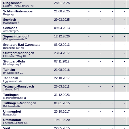
Ringschnait
28.01.2025
-
-
-
-
Gustav-Reich-Strasse 20
Schlier-Hintermoos
21.08.2025
-
-
-
-
Bergweg
Seekirch
29.03.2025
-
-
-
-
Haldenberg 7
Seltmans
09.04.2013
-
-
-
-
Amselweg 22
Sigmaringendorf
12.12.2020
-
-
-
-
Weingartenstraße 7
Stuttgart-Bad Cannstatt
03.02.2013
-
-
-
-
Beuthener Str. 67
Stuttgart-Möhringen
23.04.2017
-
-
-
-
Glashütter Weg 10
Stuttgart-Rohr
07.11.2012
-
-
-
-
Hirschsprung 3
Talheim
21.08.2016
-
-
-
-
Im Schecken 21
Tannheim
22.10.2017
-
-
-
-
Eggmannstr. 42     
Tettnang-Ramsbach
26.03.2011
-
-
-
-
Jahnstr. 24/1
Tuttlingen
31.12.2023
-
-
-
-
Möhringerstraße 11
Tuttlingen-Möhringen
01.01.2015
-
-
-
-
Belchenstraße
Ummendorf
23.10.2017
-
-
-
-
Bergstraße
Ummendorf
19.01.2020
-
-
-
-
Friedrich-Schiller-Str.
Vogt
22.05.2015
-
-
-
-