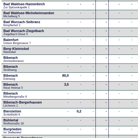
Bad Waldsee-Haisterkirch
-
-
-
-
-
-
Zur Spitzenkapelle 1
Bad Waldsee-Michelwinnanden
-
-
-
-
-
-
Michelberg 5
Bad Wurzach-Seibranz
-
-
-
-
-
-
Kimpflerhof 2 
Bad Wurzach-Ziegelbach
-
-
-
-
-
-
Ziegelbach-Greut 5
Baienfurt
-
-
-
-
-
-
Untere Bergstrasse 7
Berg-Kleintobel
-
-
-
-
-
-
Kleintobel
Biberach
-
-
-
-
-
-
Amriswilstrasse
Biberach
-
-
-
-
-
-
Strölinweg
Biberach
80,0
-
-
-
-
-
Erlenweg
Biberach
3,5
-
-
-
-
-
Neue Heimat 5
Biberach
-
-
-
-
-
-
Mittelbergstraße 9
Biberach-Bergerhausen
-
-
-
-
-
-
Löcherstr.1
Bierstetten
-
0,2
-
-
-
-
Schloßbühl 6
Bühlertal
-
-
-
-
-
-
Wolfinstraße 16
Burgrieden
-
-
-
-
-
-
Im Stellwinkel