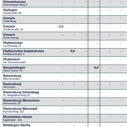
Ochsenhausen
-
-
-
-
-
-
Ehrensberger Weg 5
Öpfingen
-
-
-
-
-
-
Hauptstraße 99
Ostrach
-
-
-
-
-
-
Uhlandweg
Ostrach
1,5
-
-
-
-
-
Schillerstraße 19
Ostrach
-
-
-
-
-
-
Denkmalweg 
Pfaffenhofen
-
-
-
-
-
-
Lerchenweg 13
Pfaffenhofen-Kadeltshofen
-
0,0
-
-
-
-
Mühlbachstraße 4
Pfullendorf
-
-
-
-
-
-
Am Schweizersbild 
Rangendingen
-
-
-
6,0
-
-
Obere Gasse 10
Ravensburg
-
-
-
-
-
-
Bleicherstraße
Ravensburg
-
-
-
-
-
-
Seestraße 
Ravensburg-Schmalegg
-
-
-
-
-
-
St.-Magdalena-Ring 42
Ravensburg-Wernsreute
-
-
-
-
-
-
Wernsreute 25
Ravensburg-Weststadt
-
-
-
-
-
-
Karl-Erb-Ring 142
Rheinfelden-Herten
-
-
-
-
-
-
Eggbergstr. 10a
Riedlingen-Neufra
-
-
-
-
-
-