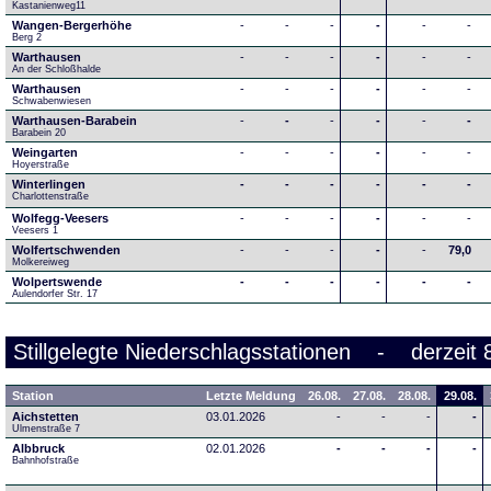
Kastanienweg11
Wangen-Bergerhöhe
-
-
-
-
-
-
Berg 2
Warthausen
-
-
-
-
-
-
An der Schloßhalde 
Warthausen
-
-
-
-
-
-
Schwabenwiesen 
Warthausen-Barabein
-
-
-
-
-
-
Barabein 20
Weingarten
-
-
-
-
-
-
Hoyerstraße
Winterlingen
-
-
-
-
-
-
Charlottenstraße
Wolfegg-Veesers
-
-
-
-
-
-
Veesers 1
Wolfertschwenden
-
-
-
-
-
79,0
Molkereiweg
Wolpertswende
-
-
-
-
-
-
Aulendorfer Str. 17
Stillgelegte Niederschlagsstationen - derzeit 
Station
Letzte Meldung
26.08.
27.08.
28.08.
29.08.
Aichstetten
03.01.2026
-
-
-
-
Ulmenstraße 7
Albbruck
02.01.2026
-
-
-
-
Bahnhofstraße