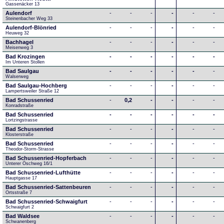
Gassenäcker 13
Aulendorf
-
-
-
-
-
-
Steinenbacher Weg 33
Aulendorf-Blönried
-
-
-
-
-
-
Heuweg 32
Bachhagel
-
-
-
-
-
-
Meisenweg 3
Bad Krozingen
-
-
-
-
-
-
Im Unteren Stollen
Bad Saulgau
-
-
-
-
-
-
Walserweg
Bad Saulgau-Hochberg
-
-
-
-
-
-
Lampertsweiler Straße 12
Bad Schussenried
-
0,2
-
-
-
-
Konradstraße
Bad Schussenried
-
-
-
-
-
-
Lortzingstrasse
Bad Schussenried
-
-
-
-
-
-
Klosterstraße
Bad Schussenried
-
-
-
-
-
-
Theodor-Storm-Strasse
Bad Schussenried-Hopferbach
-
-
-
-
-
-
Unterer Öschweg 16/1
Bad Schussenried-Lufthütte
-
-
-
-
-
-
Hauptgasse 17
Bad Schussenried-Sattenbeuren
-
-
-
-
-
-
Ortsstraße 7
Bad Schussenried-Schwaigfurt
-
-
-
-
-
-
Schwaigfurt 2
Bad Waldsee
-
-
-
-
-
-
Schwanenberg