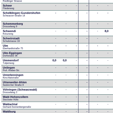
Riedlinger Strasse
Scheer
-
-
-
-
-
-
Fliederweg
Schelklingen-Gundershofen
-
-
-
-
-
-
Schwarzer-Straße 14
Schemmerberg
-
-
-
-
-
-
Drosselweg 9
Schwendi
-
-
-
-
-
8,0
Kreuzweg
Schwörstadt
-
-
-
-
-
-
Schulstrasse 19
Ulm
-
-
-
-
-
-
Eberhardtstraße 75
Ulm-Eggingen
-
-
-
-
-
-
Dorfstraße 36
Ummendorf
0,0
0,0
-
-
-
-
Tulpenweg
Unlingen
-
-
-
-
-
-
Prof.-Rieber-Str.
Unterlenningen
-
-
-
-
-
-
Kirschlatstraße
Uttenweiler-Ahlen
-
-
-
-
-
-
Seekircher Straße 8
Vöhringen (Schwarzwald)
-
-
-
-
-
-
Drosselweg 3
Wald-Hohenzollern
-
-
-
-
-
-
Steckeler Höfe
Waldachtal
-
-
-
-
-
-
Gerhard-Sonnenbergstraße
Waldburg
-
-
-
-
-
-