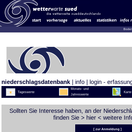
Boden
niederschlagsdatenbank
|
info
|
login - erfassun
Monats- und
Tageswerte
Karte
Jahreswerte
Sollten Sie Interesse haben, an der Niedersc
finden Sie >
hier
< weitere Inf
[ zur Anmeldung ]