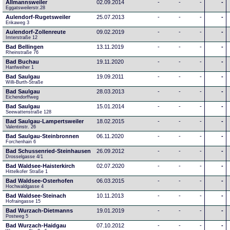
Allmannsweiler
02.09.2014
-
-
-
-
Eggatsweilerstr.28
Aulendorf-Rugetsweiler
25.07.2013
-
-
-
-
Erikaweg 3
Aulendorf-Zollenreute
09.02.2019
-
-
-
-
Imterstraße 12
Bad Bellingen
13.11.2019
-
-
-
-
Rheinstraße 76
Bad Buchau
19.11.2020
-
-
-
-
Hanfweiher 1
Bad Saulgau
19.09.2011
-
-
-
-
Willi-Burth-Straße
Bad Saulgau
28.03.2013
-
-
-
-
Eichendorffweg
Bad Saulgau
15.01.2014
-
-
-
-
Seewattenstraße 128
Bad Saulgau-Lampertsweiler
18.02.2015
-
-
-
-
Valentinstr. 26
Bad Saulgau-Steinbronnen
06.11.2020
-
-
-
-
Forchenhain 6
Bad Schussenried-Steinhausen
26.09.2012
-
-
-
-
Drosselgasse 4/1
Bad Waldsee-Haisterkirch
02.07.2020
-
-
-
-
Hittelkofer Straße 1
Bad Waldsee-Osterhofen
06.03.2015
-
-
-
-
Hochwaldgasse 4
Bad Waldsee-Steinach
10.11.2013
-
-
-
-
Hofraingasse 15
Bad Wurzach-Dietmanns
19.01.2019
-
-
-
-
Postweg 5
Bad Wurzach-Haidgau
07.10.2012
-
-
-
-