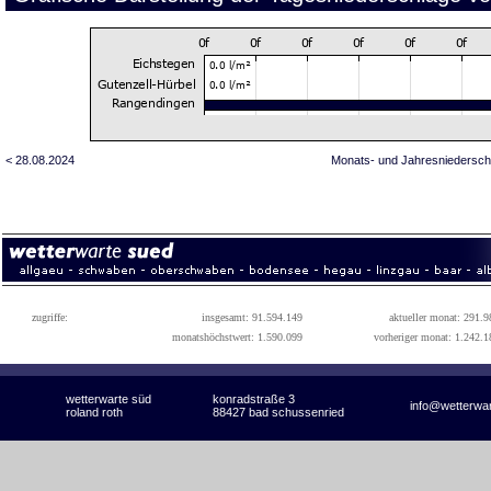
< 28.08.2024
Monats- und Jahresniedersch
zugriffe:
insgesamt: 91.594.149
aktueller monat: 291.9
monatshöchstwert: 1.590.099
vorheriger monat: 1.242.1
wetterwarte süd
konradstraße 3
info@wetterwa
roland roth
88427 bad schussenried