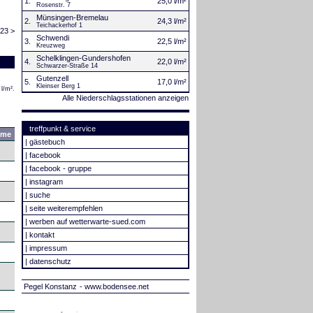
1.
25,0 l/m²
Rosenstr. 7
Münsingen-Bremelau
2.
24,3 l/m²
Teichackerhof 1
023 >
Schwendi
3.
22,5 l/m²
Kreuzweg
Schelklingen-Gundershofen
4.
22,0 l/m²
Schwarzer-Straße 14
Gutenzell
5.
17,0 l/m²
Kleinser Berg 1
l/m².
Alle Niederschlagsstationen anzeigen
treffpunkt & service
mme
|
gästebuch
|
facebook
|
facebook - gruppe
|
instagram
|
suche
|
seite weiterempfehlen
|
werben auf wetterwarte-sued.com
|
kontakt
|
impressum
|
datenschutz
Pegel Konstanz
- www.bodensee.net