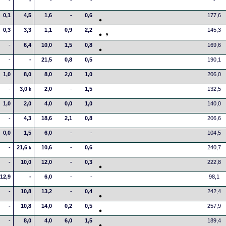
-
-
-
-
-
-
0,1
4,5
1,6
-
0,6
177,6
0,3
3,3
1,1
0,9
2,2
145,3
-
6,4
10,0
1,5
0,8
169,6
-
-
21,5
0,8
0,5
190,1
1,0
8,0
8,0
2,0
1,0
206,0
-
3,0
2,0
-
1,5
132,5
k
1,0
2,0
4,0
0,0
1,0
140,0
-
4,3
18,6
2,1
0,8
206,6
0,0
1,5
6,0
-
-
104,5
-
21,6
10,6
-
0,6
240,7
k
-
10,0
12,0
-
0,3
222,8
12,9
-
6,0
-
-
98,1
-
10,8
13,2
-
0,4
242,4
-
10,8
14,0
0,2
0,5
257,9
-
8,0
4,0
6,0
1,5
189,4