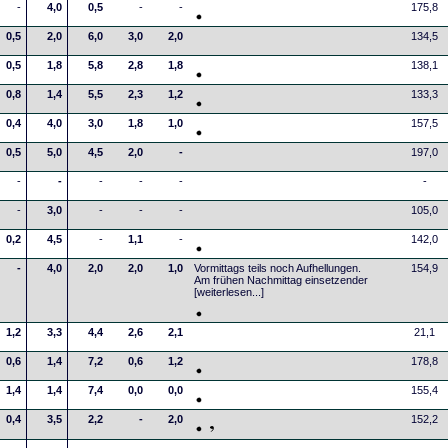
-
4,0
0,5
-
-
175,8
0,5
2,0
6,0
3,0
2,0
134,5
0,5
1,8
5,8
2,8
1,8
138,1
0,8
1,4
5,5
2,3
1,2
133,3
0,4
4,0
3,0
1,8
1,0
157,5
0,5
5,0
4,5
2,0
-
197,0
-
-
-
-
-
-
-
3,0
-
-
-
105,0
0,2
4,5
-
1,1
-
142,0
-
4,0
2,0
2,0
1,0
Vormittags teils noch Aufhellungen.
154,9
Am frühen Nachmittag einsetzender
[weiterlesen...]
1,2
3,3
4,4
2,6
2,1
21,1
0,6
1,4
7,2
0,6
1,2
178,8
1,4
1,4
7,4
0,0
0,0
155,4
0,4
3,5
2,2
-
2,0
152,2