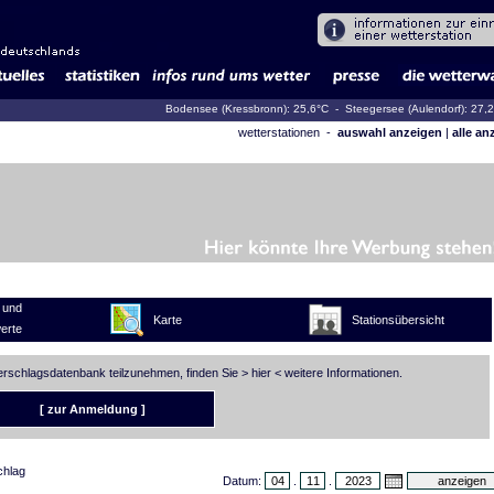
Bodensee (Kressbronn): 25,6°C
- Steegersee (Aulendorf): 27,
wetterstationen -
auswahl anzeigen
|
alle an
 und
Karte
Stationsübersicht
erte
derschlagsdatenbank teilzunehmen, finden Sie >
hier
< weitere Informationen.
[ zur Anmeldung ]
chlag
Datum:
.
.