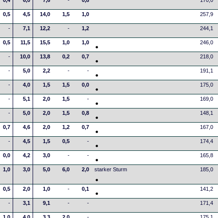
0,4
6,0
7,6
-
0,8
170,0
0,5
4,5
14,0
1,5
1,0
257,9
-
7,1
12,2
-
1,2
244,1
0,5
11,5
15,5
1,0
1,0
246,0
-
10,0
13,8
0,2
0,7
218,0
-
5,0
2,2
-
-
191,1
-
4,0
1,5
1,5
0,0
175,0
-
5,1
2,0
1,5
-
169,0
-
5,0
2,0
1,5
0,8
148,1
0,7
4,6
2,0
1,2
0,7
167,0
-
4,5
1,5
0,5
-
174,4
0,0
4,2
3,0
-
-
165,8
1,0
3,0
5,0
6,0
2,0
starker Sturm
185,0
0,5
2,0
1,0
-
0,1
141,2
-
3,1
9,1
-
-
171,4
1,0
4,0
3,3
2,0
-
175,1