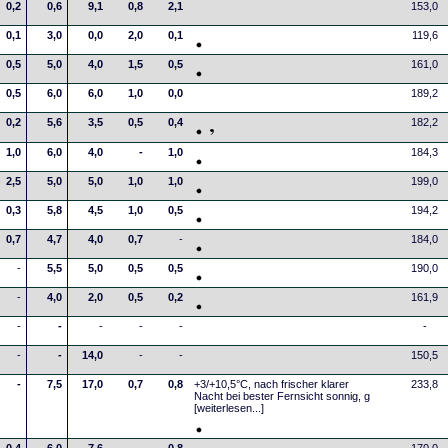
0,2
0,6
9,1
0,8
2,1
153,0
0,1
3,0
0,0
2,0
0,1
119,6
0,5
5,0
4,0
1,5
0,5
161,0
0,5
6,0
6,0
1,0
0,0
189,2
0,2
5,6
3,5
0,5
0,4
182,2
1,0
6,0
4,0
-
1,0
184,3
2,5
5,0
5,0
1,0
1,0
199,0
0,3
5,8
4,5
1,0
0,5
194,2
0,7
4,7
4,0
0,7
-
184,0
-
5,5
5,0
0,5
0,5
190,0
-
4,0
2,0
0,5
0,2
161,9
-
-
-
-
-
-
-
-
14,0
-
-
150,5
-
7,5
17,0
0,7
0,8
+3/+10,5°C, nach frischer klarer
233,8
Nacht bei bester Fernsicht sonnig, g
[weiterlesen...]