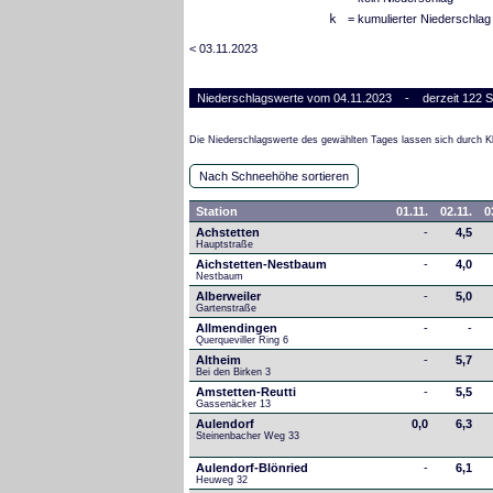
k
= kumulierter Niederschlag
< 03.11.2023
Niederschlagswerte vom 04.11.2023 - derzeit 122 S
Die Niederschlagswerte des gewählten Tages lassen sich durch Kl
Nach Schneehöhe sortieren
Station
01.11.
02.11.
0
Achstetten
-
4,5
Hauptstraße
Aichstetten-Nestbaum
-
4,0
Nestbaum
Alberweiler
-
5,0
Gartenstraße
Allmendingen
-
-
Querqueviller Ring 6
Altheim
-
5,7
Bei den Birken 3
Amstetten-Reutti
-
5,5
Gassenäcker 13
Aulendorf
0,0
6,3
Steinenbacher Weg 33
Aulendorf-Blönried
-
6,1
Heuweg 32