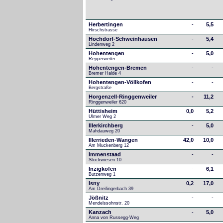
Herbertingen
-
5,5
Hirschstrasse
Hochdorf-Schweinhausen
-
5,4
Lindenweg 2
Hohentengen
-
5,0
Repperweiler
Hohentengen-Bremen
-
-
Bremer Halde 4
Hohentengen-Völlkofen
-
-
Bergstraße
Horgenzell-Ringgenweiler
-
11,2
Ringgenweiler 620
Hüttisheim
0,0
5,2
Ulmer Weg 2
Illerkirchberg
-
5,0
Mahdauweg 20
Illerrieden-Wangen
42,0
10,0
Am Muckenberg 12
Immenstaad
-
-
Stockwiesen 10
Inzigkofen
-
6,1
Butzenweg 1
Isny
0,2
17,0
Am Dreifingerbach 39
Jößnitz
-
-
Mendelssohnstr. 20
Kanzach
-
5,0
Anna von Russegg-Weg