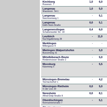
Kirchberg
1,0
6,0
Rosenstr. 7
Langenau
1,0
5,0
Wasserstr. 54-1
Langenau
-
5,1
Narzissenweg 1
Langenau
0,0
5,1
Edith-Stein-Straße
Langenenslingen
0,4
6,0
Schattenweiler Str. 18
Leutkirch
-
11,0
Nachtigallenweg 28
Merklingen
-
-
Millergasse 9
Mietingen-Walpertshofen
-
5,0
Bussenweg 31
Mittelbiberach-Reute
-
5,0
Rindenmooser Straße 2
Moosburg
-
5,5
Käserweg 5
Münsingen-Bremelau
-
4,2
Teichackerhof 1
Münsingen-Rietheim
0,0
5,0
In der Lise 20
Neresheim
0,0
8,1
Alfred-Delp-Straße 8
Oberdischingen
-
5,1
Normannenstraße 7