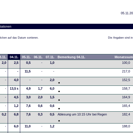
05.11.2
tationen
icken auf das Datum sortieren.
Die Angaben sind in 
3.11.
04.11.
05.11.
06.11.
07.11.
Bemerkung 04.11.
Monatssu
2,0
2,5
0,5
-
1,0
100,0
-
-
11,5
-
-
217,0
-
4,0
-
-
2,0
152,5
-
13,5
4,9
1,7
6,0
158,7
k
-
4,5
3,0
2,0
1,5
164,9
-
1,2
7,6
0,6
0,6
165,4
0,2
6,8
7,6
0,3
0,5
Ablesung um 10:15 Uhr bei Regen
182,4
-
6,0
11,0
-
1,2
188,0