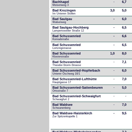
Bachhagel
-
6,7
Meisenweg 3
Bad Krozingen
3,0
5,0
Im Unteren Stollen
Bad Saulgau
-
6,0
Walserweg
Bad Saulgau-Hochberg
-
6,5
Lampertsweiler Straße 12
Bad Schussenried
-
6,6
Konradstraße
Bad Schussenried
-
6,5
Lortzingstrasse
Bad Schussenried
1,0
8,0
Klosterstraße
Bad Schussenried
-
7,1
Theodor-Storm-Strasse
Bad Schussenried-Hopferbach
-
6,0
Unterer Öschweg 16/1
Bad Schussenried-Lufthütte
-
7,0
Hauptgasse 17
Bad Schussenried-Sattenbeuren
-
5,0
Ortsstraße 7
Bad Schussenried-Schwaigfurt
-
-
Schwaigfurt 2
Bad Waldsee
-
7,0
Schwanenberg
Bad Waldsee-Haisterkirch
-
9,5
Zur Spitzenkapelle 1