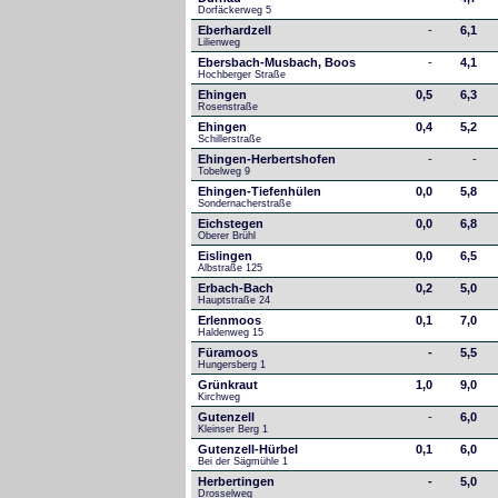
Dorfäckerweg 5
Eberhardzell
-
6,1
Lilienweg
Ebersbach-Musbach, Boos
-
4,1
Hochberger Straße
Ehingen
0,5
6,3
Rosenstraße
Ehingen
0,4
5,2
Schillerstraße
Ehingen-Herbertshofen
-
-
Tobelweg 9
Ehingen-Tiefenhülen
0,0
5,8
Sondernacherstraße
Eichstegen
0,0
6,8
Oberer Brühl
Eislingen
0,0
6,5
Albstraße 125
Erbach-Bach
0,2
5,0
Hauptstraße 24
Erlenmoos
0,1
7,0
Haldenweg 15
Füramoos
-
5,5
Hungersberg 1
Grünkraut
1,0
9,0
Kirchweg
Gutenzell
-
6,0
Kleinser Berg 1
Gutenzell-Hürbel
0,1
6,0
Bei der Sägmühle 1
Herbertingen
-
5,0
Drosselweg