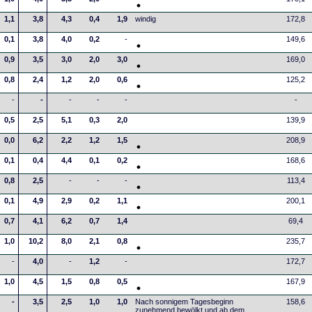
1,1
3,8
4,3
0,4
1,9
windig
172,8
0,1
3,8
4,0
0,2
-
149,6
0,9
3,5
3,0
2,0
3,0
169,0
0,8
2,4
1,2
2,0
0,6
125,2
-
-
-
-
-
-
0,5
2,5
5,1
0,3
2,0
139,9
0,0
6,2
2,2
1,2
1,5
208,9
0,1
0,4
4,4
0,1
0,2
168,6
0,8
2,5
-
-
-
113,4
0,1
4,9
2,9
0,2
1,1
200,1
0,7
4,1
6,2
0,7
1,4
69,4
1,0
10,2
8,0
2,1
0,8
235,7
-
4,0
-
1,2
-
172,7
1,0
4,5
1,5
0,8
0,5
167,9
-
3,5
2,5
1,0
1,0
Nach sonnigem Tagesbeginn
158,6
zunehmend bewölkt und ab dem