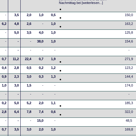
Nachmittag bei
[weiterlesen...]
-
3,5
2,0
1,0
0,5
150,0
6,2
4,8
2,6
-
1,0
163,2
-
5,0
3,5
4,0
1,0
125,8
-
-
-
38,0
1,0
154,6
-
-
-
-
-
-
0,7
11,2
22,4
0,7
1,9
271,9
0,4
2,8
0,5
0,2
1,2
123,2
0,9
2,3
3,0
0,3
1,3
144,4
1,0
3,0
1,5
-
-
174,0
-
-
-
-
-
-
0,2
5,0
5,2
2,0
1,1
185,3
2,8
6,4
7,8
7,4
0,6
322,0
-
-
-
15,0
-
48,5
0,7
3,5
3,0
2,0
1,0
169,8