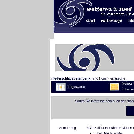
niederschlagsdatenbank
|
info
|
login - erfassung
Monats-
Tageswerte
Jahresw
Sollten Sie Interesse haben, an der Nie
Anmerkung:
0,0
= nicht messbarer Nieders
-
= kein Niederschlag