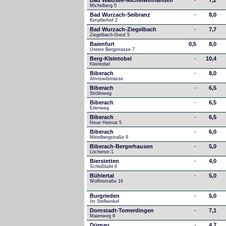
Bad Waldsee-Michelwinnanden
-
7,2
Michelberg 5
Bad Wurzach-Seibranz
-
8,0
Kimpflerhof 2 
Bad Wurzach-Ziegelbach
-
7,7
Ziegelbach-Greut 5
Baienfurt
0,5
8,0
Untere Bergstrasse 7
Berg-Kleintobel
-
10,4
Kleintobel
Biberach
-
8,0
Amriswilstrasse
Biberach
-
6,5
Strölinweg
Biberach
-
6,5
Erlenweg
Biberach
-
6,5
Neue Heimat 5
Biberach
-
6,0
Mittelbergstraße 9
Biberach-Bergerhausen
-
5,0
Löcherstr.1
Bierstetten
-
4,0
Schloßbühl 6
Bühlertal
-
5,0
Wolfinstraße 16
Burgrieden
-
5,0
Im Stellwinkel
Dornstadt-Tomerdingen
-
7,1
Maienweg 9
Dürnau
-
4,7