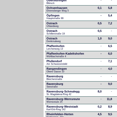
Oberteuringen
-
-
Bibruck
Ochsenhausen
0,1
5,8
Ehrensberger Weg 5
Öpfingen
-
5,4
Hauptstraße 99
Ostrach
0,5
7,2
Uhlandweg
Ostrach
0,5
-
Schillerstraße 19
Ostrach
1,0
9,0
Denkmalweg 
Pfaffenhofen
-
6,5
Lerchenweg 13
Pfaffenhofen-Kadeltshofen
-
6,0
Mühlbachstraße 4
Pfullendorf
-
7,1
Am Schweizersbild 
Rangendingen
-
4,0
Obere Gasse 10
Ravensburg
-
-
Bleicherstraße
Ravensburg
-
9,0
Seestraße 
Ravensburg-Schmalegg
8,0
-
St.-Magdalena-Ring 42
Ravensburg-Wernsreute
-
11,8
Wernsreute 25
Ravensburg-Weststadt
0,2
8,9
Karl-Erb-Ring 142
Rheinfelden-Herten
4,5
9,5