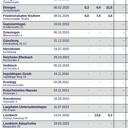
Zanderstraße
Ehingen
06.02.2025
0,3
4,4
21,5
-
Schlaufenbühl
Friedrichshafen-Kluftern
08.01.2026
0,0
7,0
3,6
-
Immenstaader Straße
Gammertingen
16.01.2016
-
-
-
-
Schillerstraße 22
Griesingen
06.10.2015
-
-
-
-
Blumenstraße 9
Günzburg
31.12.2010
-
-
-
-
Erlenbadweg 34 1/2
Heroldstatt
24.07.2025
-
-
-
-
Eichenweg 
Holzheim-Ellerbach
29.10.2022
-
-
-
-
Kirchstraße 3
Hoßkirch
05.01.2018
-
-
-
-
Kirchstraße 8
Ingoldingen-Grodt
19.11.2016
-
-
-
-
Ingoldinger Weg 19
Kisslegg
02.05.2011
-
-
-
-
Kirchmoosstraße
Krauchenwies-Hausen
23.11.2013
-
-
-
-
Rosenrain 1
Kressbronn
10.03.2010
-
-
-
-
Irisstraße 4
Laupheim-Untersulmetingen
11.07.2023
-
-
-
-
Am Espan
Leutkirch
14.01.2026
-
13,0
0,3
-
Unterer Auenweg 25
Leutkirch-Adrazhofen
29.03.2022
-
-
-
-
Bergstraße 20