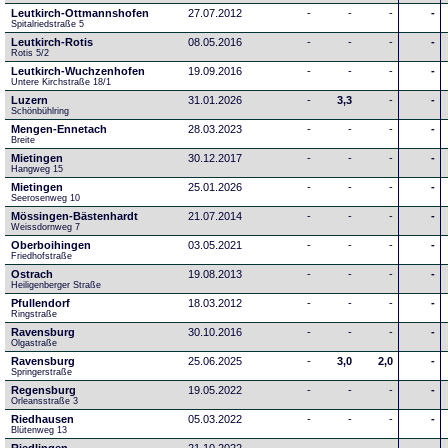
Leutkirch-Ottmannshofen
27.07.2012
-
-
-
-
Spitalriedstraße 5
Leutkirch-Rotis
08.05.2016
-
-
-
-
Rotis 5/2
Leutkirch-Wuchzenhofen
19.09.2016
-
-
-
-
Untere Kirchstraße 18/1
Luzern
31.01.2026
-
3,3
-
-
Schönbühlring
Mengen-Ennetach
28.03.2023
-
-
-
-
Breite 
Mietingen
30.12.2017
-
-
-
-
Hangweg 15
Mietingen
25.01.2026
-
-
-
-
Seerosenweg 10
Mössingen-Bästenhardt
21.07.2014
-
-
-
-
Weissdornweg 7
Oberboihingen
03.05.2021
-
-
-
-
Friedhofstraße
Ostrach
19.08.2013
-
-
-
-
Heiligenberger Straße
Pfullendorf
18.03.2012
-
-
-
-
Ringstraße 
Ravensburg
30.10.2016
-
-
-
-
Olgastraße
Ravensburg
25.06.2025
-
3,0
2,0
-
Springerstraße
Regensburg
19.05.2022
-
-
-
-
Orleansstraße 3
Riedhausen
05.03.2022
-
-
-
-
Blütenweg 13