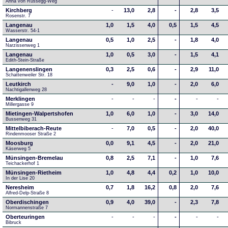
Anna von Russegg-Weg
Kirchberg
-
13,0
2,8
-
2,8
3,5
Rosenstr. 7
Langenau
1,0
1,5
4,0
0,5
1,5
4,5
Wasserstr. 54-1
Langenau
0,5
1,0
2,5
-
1,8
4,0
Narzissenweg 1
Langenau
1,0
0,5
3,0
-
1,5
4,1
Edith-Stein-Straße
Langenenslingen
0,3
2,5
0,6
-
2,9
11,0
Schattenweiler Str. 18
Leutkirch
-
9,0
1,0
-
2,0
6,0
Nachtigallenweg 28
Merklingen
-
-
-
-
-
-
Millergasse 9
Mietingen-Walpertshofen
1,0
6,0
1,0
-
3,0
14,0
Bussenweg 31
Mittelbiberach-Reute
-
7,0
0,5
-
2,0
40,0
Rindenmooser Straße 2
Moosburg
0,0
9,1
4,5
-
2,0
21,0
Käserweg 5
Münsingen-Bremelau
0,8
2,5
7,1
-
1,0
7,6
Teichackerhof 1
Münsingen-Rietheim
1,0
4,8
4,4
0,2
1,0
10,0
In der Lise 20
Neresheim
0,7
1,8
16,2
0,8
2,0
7,6
Alfred-Delp-Straße 8
Oberdischingen
0,9
4,0
39,0
-
2,3
7,8
Normannenstraße 7
Oberteuringen
-
-
-
-
-
-
Bibruck