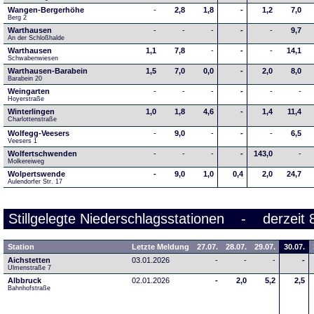
Wangen-Bergerhöhe
-
2,8
1,8
-
1,2
7,0
Berg 2
Warthausen
-
-
-
-
-
9,7
An der Schloßhalde 
Warthausen
1,1
7,8
-
-
-
14,1
Schwabenwiesen 
Warthausen-Barabein
1,5
7,0
0,0
-
2,0
8,0
Barabein 20
Weingarten
-
-
-
-
-
-
Hoyerstraße
Winterlingen
1,0
1,8
4,6
-
1,4
11,4
Charlottenstraße
Wolfegg-Veesers
-
9,0
-
-
-
6,5
Veesers 1
Wolfertschwenden
-
-
-
-
143,0
-
Molkereiweg
Wolpertswende
-
9,0
1,0
0,4
2,0
24,7
Aulendorfer Str. 17
Stillgelegte Niederschlagsstationen - derzeit 
Station
Letzte Meldung
27.07.
28.07.
29.07.
30.07.
Aichstetten
03.01.2026
-
-
-
-
Ulmenstraße 7
Albbruck
02.01.2026
-
2,0
5,2
2,5
Bahnhofstraße