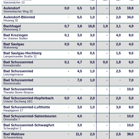
Gassenäcker 13
Aulendorf
0,0
6,5
1,0
-
2,5
18,8
Steinenbacher Weg 33
Aulendorf-Blönried
-
6,5
1,0
-
2,0
34,0
Heuweg 32
Bachhagel
0,7
3,8
16,8
1,9
3,1
4,9
Meisenweg 3
Bad Krozingen
0,1
3,0
3,0
-
4,0
8,0
Im Unteren Stollen
Bad Saulgau
0,5
6,0
0,0
-
2,0
4,0
Walserweg
Bad Saulgau-Hochberg
-
6,0
0,5
-
1,5
9,5
Lampertsweiler Straße 12
Bad Schussenried
0,1
4,7
0,5
0,0
1,8
6,9
Konradstraße
Bad Schussenried
-
4,5
1,0
-
2,5
9,0
Lortzingstrasse
Bad Schussenried
-
7,0
1,0
-
-
7,0
Klosterstraße
Bad Schussenried
-
-
-
-
-
10,0
Theodor-Storm-Strasse
Bad Schussenried-Hopferbach
0,0
4,0
2,0
-
2,0
5,0
Unterer Öschweg 16/1
Bad Schussenried-Lufthütte
-
3,0
1,0
-
3,0
8,0
Hauptgasse 17
Bad Schussenried-Sattenbeuren
-
4,0
-
-
-
10,0
Ortsstraße 7
Bad Schussenried-Schwaigfurt
-
3,0
-
-
-
10,0
Schwaigfurt 2
Bad Waldsee
-
11,5
2,0
-
2,5
38,0
Schwanenberg