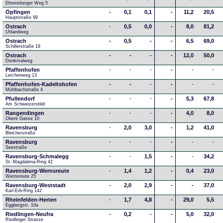
Ehrensberger Weg 5
Öpfingen
-
0,1
0,1
-
11,2
20,5
Hauptstraße 99
Ostrach
-
0,5
0,0
-
8,0
81,2
Uhlandweg
Ostrach
-
0,5
-
-
6,5
69,0
Schillerstraße 19
Ostrach
-
-
-
-
12,0
50,0
Denkmalweg 
Pfaffenhofen
-
-
-
-
-
-
Lerchenweg 13
Pfaffenhofen-Kadeltshofen
-
-
-
-
-
-
Mühlbachstraße 4
Pfullendorf
-
-
-
-
5,3
67,8
Am Schweizersbild 
Rangendingen
-
-
-
-
4,0
8,0
Obere Gasse 10
Ravensburg
-
2,0
3,0
-
1,2
41,0
Bleicherstraße
Ravensburg
-
-
-
-
-
-
Seestraße 
Ravensburg-Schmalegg
-
-
1,5
-
-
34,2
St.-Magdalena-Ring 42
Ravensburg-Wernsreute
-
1,4
1,2
-
0,4
23,0
Wernsreute 25
Ravensburg-Weststadt
-
2,0
2,9
-
-
37,0
Karl-Erb-Ring 142
Rheinfelden-Herten
-
1,7
4,8
-
29,0
5,5
Eggbergstr. 10a
Riedlingen-Neufra
-
0,2
-
-
5,0
32,0
Riedlinger Strasse