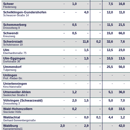
Scheer
-
1,0
-
-
7,5
16,8
Fliederweg
Schelklingen-Gundershofen
-
-
4,0
-
12,0
11,0
Schwarzer-Straße 14
Schemmerberg
-
0,5
-
-
11,5
21,5
Drosselweg 9
Schwendi
-
0,5
-
-
15,0
66,0
Kreuzweg
Schwörstadt
-
-
11,8
0,2
32,6
7,6
Schulstrasse 19
Ulm
-
-
1,5
-
12,5
23,0
Eberhardtstraße 75
Ulm-Eggingen
-
-
1,5
-
10,5
13,5
Dorfstraße 36
Ummendorf
-
-
-
-
25,5
56,0
Tulpenweg
Unlingen
-
-
-
-
-
-
Prof.-Rieber-Str.
Unterlenningen
-
-
-
-
-
-
Kirschlatstraße
Uttenweiler-Ahlen
-
1,2
-
-
5,1
36,0
Seekircher Straße 8
Vöhringen (Schwarzwald)
-
2,0
1,5
-
5,0
7,0
Drosselweg 3
Wald-Hohenzollern
-
0,2
-
-
0,8
33,5
Steckeler Höfe
Waldachtal
-
-
0,0
0,1
4,4
1,2
Gerhard-Sonnenbergstraße
Waldburg
2,0
-
2,9
-
-
42,0
Kastanienweg11