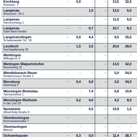
Kirchberg
-
0,0
-
-
13,5
32,5
Rosenstr. 7
Langenau
-
-
1,0
-
12,0
5,0
Wasserstr. 54-1
Langenau
-
-
-
-
11,0
6,0
Narzissenweg 1
Langenau
-
-
0,7
-
10,7
8,2
Edith-Stein-Straße
Langenenslingen
-
0,0
4,4
-
9,5
25,5
Schattenweiler Str. 18
Leutkirch
-
1,5
3,5
-
20,0
28,0
Nachtigallenweg 28
Merklingen
-
-
-
-
-
-
Millergasse 9
Mietingen-Walpertshofen
-
-
-
-
13,0
42,0
Bussenweg 31
Mittelbiberach-Reute
-
-
-
-
5,0
54,0
Rindenmooser Straße 2
Moosburg
-
0,4
0,0
-
3,0
44,0
Käserweg 5
Münsingen-Bremelau
-
-
7,4
-
6,6
10,8
Teichackerhof 1
Münsingen-Rietheim
-
0,2
4,0
-
4,2
8,0
In der Lise 20
Neresheim
-
-
0,5
-
10,9
1,5
Alfred-Delp-Straße 8
Oberdischingen
-
-
-
-
-
-
Normannenstraße 7
Oberteuringen
-
-
-
-
-
-
Bibruck
Ochsenhausen
-
0,3
0,0
-
11,4
38,7