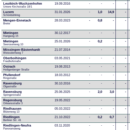
Leutkirch-Wuchzenhofen
19.09.2016
-
-
-
-
Untere Kirchstraße 18/1
Luzern
31.01.2026
-
1,0
14,9
-
Schönbühlring
Mengen-Ennetach
28.03.2023
-
0,8
-
-
Breite 
Mietingen
30.12.2017
-
-
-
-
Hangweg 15
Mietingen
25.01.2026
-
0,2
-
-
Seerosenweg 10
Mössingen-Bästenhardt
21.07.2014
-
-
-
-
Weissdornweg 7
Oberboihingen
03.05.2021
-
-
-
-
Friedhofstraße
Ostrach
19.08.2013
-
-
-
-
Heiligenberger Straße
Pfullendorf
18.03.2012
-
-
-
-
Ringstraße 
Ravensburg
30.10.2016
-
-
-
-
Olgastraße
Ravensburg
25.06.2025
-
2,0
3,0
-
Springerstraße
Regensburg
19.05.2022
-
-
-
-
Orleansstraße 3
Riedhausen
05.03.2022
-
-
-
-
Blütenweg 13
Riedlingen
21.10.2022
-
0,2
0,7
-
Berliner Str. 41
Riedlingen-Neufra
03.11.2020
-
-
-
-
Panoramaweg