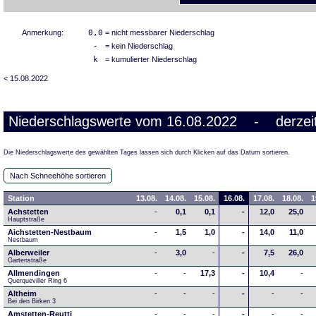
Anmerkung:
0,0
= nicht messbarer Niederschlag
-
= kein Niederschlag
k
= kumulierter Niederschlag
< 15.08.2022
Niederschlagswerte vom 16.08.2022 - derzeit
Die Niederschlagswerte des gewählten Tages lassen sich durch Klicken auf das Datum sortieren.
Nach Schneehöhe sortieren
Station
13.08.
14.08.
15.08.
16.08.
17.08.
18.08.
1
Achstetten
-
0,1
0,1
-
12,0
25,0
Hauptstraße
Aichstetten-Nestbaum
-
1,5
1,0
-
14,0
11,0
Nestbaum
Alberweiler
-
3,0
-
-
7,5
26,0
Gartenstraße
Allmendingen
-
-
17,3
-
10,4
-
Querqueviller Ring 6
Altheim
-
-
-
-
-
-
Bei den Birken 3
Amstetten-Reutti
-
-
-
-
-
-