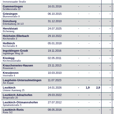
Immenstaader Straße
Gammertingen
16.01.2016
-
-
-
-
Schillerstraße 22
Griesingen
06.10.2015
-
-
-
-
Blumenstraße 9
Günzburg
31.12.2010
-
-
-
-
Erlenbadweg 34 1/2
Heroldstatt
24.07.2025
-
-
-
-
Eichenweg 
Holzheim-Ellerbach
29.10.2022
-
-
-
-
Kirchstraße 3
Hoßkirch
05.01.2018
-
-
-
-
Kirchstraße 8
Ingoldingen-Grodt
19.11.2016
-
-
-
-
Ingoldinger Weg 19
Kisslegg
02.05.2011
-
-
-
-
Kirchmoosstraße
Krauchenwies-Hausen
23.11.2013
-
-
-
-
Rosenrain 1
Kressbronn
10.03.2010
-
-
-
-
Irisstraße 4
Laupheim-Untersulmetingen
11.07.2023
-
-
-
-
Am Espan
Leutkirch
14.01.2026
-
1,9
2,9
-
Unterer Auenweg 25
Leutkirch-Adrazhofen
29.03.2022
-
-
-
-
Bergstraße 20
Leutkirch-Ottmannshofen
27.07.2012
-
-
-
-
Spitalriedstraße 5
Leutkirch-Rotis
08.05.2016
-
-
-
-
Rotis 5/2