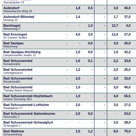
Gassenäcker 13
Aulendorf
-
1,8
0,5
-
3,0
45,0
Steinenbacher Weg 33
Aulendorf-Blönried
-
1,4
-
-
1,7
37,0
Heuweg 32
Bachhagel
-
-
1,0
-
12,7
4,0
Meisenweg 3
Bad Krozingen
-
4,0
3,0
-
12,0
27,0
Im Unteren Stollen
Bad Saulgau
-
-
0,0
-
3,0
26,0
Walserweg
Bad Saulgau-Hochberg
-
1,0
0,0
-
1,0
42,2
Lampertsweiler Straße 12
Bad Schussenried
-
1,6
0,1
-
2,2
33,8
Konradstraße
Bad Schussenried
-
1,2
-
-
2,0
25,0
Lortzingstrasse
Bad Schussenried
-
2,0
-
-
2,0
32,0
Klosterstraße
Bad Schussenried
-
1,0
-
-
2,0
40,0
Theodor-Storm-Strasse
Bad Schussenried-Hopferbach
-
1,0
-
-
4,0
55,5
Unterer Öschweg 16/1
Bad Schussenried-Lufthütte
-
2,0
-
-
3,0
27,5
Hauptgasse 17
Bad Schussenried-Sattenbeuren
-
2,0
0,0
-
-
53,0
Ortsstraße 7
Bad Schussenried-Schwaigfurt
-
-
-
-
3,0
28,0
Schwaigfurt 2
Bad Waldsee
-
1,5
1,2
-
8,0
75,0
Schwanenberg