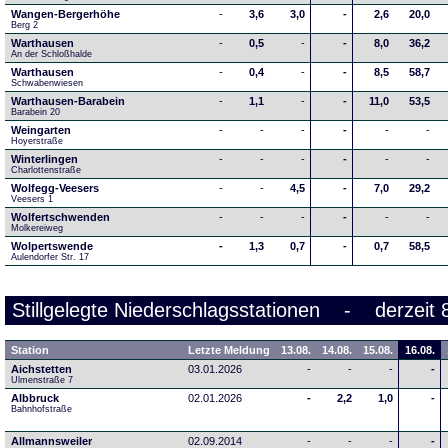
Wangen-Bergerhöhe
-
3,6
3,0
-
2,6
20,0
Berg 2
Warthausen
-
0,5
-
-
8,0
36,2
An der Schloßhalde 
Warthausen
-
0,4
-
-
8,5
58,7
Schwabenwiesen 
Warthausen-Barabein
-
1,1
-
-
11,0
53,5
Barabein 20
Weingarten
-
-
-
-
-
-
Hoyerstraße
Winterlingen
-
-
-
-
-
-
Charlottenstraße
Wolfegg-Veesers
-
-
4,5
-
7,0
29,2
Veesers 1
Wolfertschwenden
-
-
-
-
-
-
Molkereiweg
Wolpertswende
-
1,3
0,7
-
0,7
58,5
Aulendorfer Str. 17
Stillgelegte Niederschlagsstationen - derzeit 
Station
Letzte Meldung
13.08.
14.08.
15.08.
16.08.
Aichstetten
03.01.2026
-
-
-
-
Ulmenstraße 7
Albbruck
02.01.2026
-
2,2
1,0
-
Bahnhofstraße
Allmannsweiler
02.09.2014
-
-
-
-