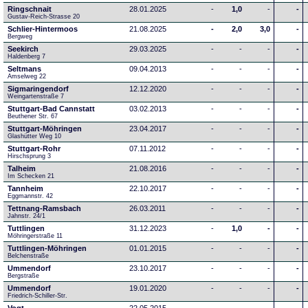
Ringschnait
28.01.2025
-
1,0
-
-
Gustav-Reich-Strasse 20
Schlier-Hintermoos
21.08.2025
-
2,0
3,0
-
Bergweg
Seekirch
29.03.2025
-
-
-
-
Haldenberg 7
Seltmans
09.04.2013
-
-
-
-
Amselweg 22
Sigmaringendorf
12.12.2020
-
-
-
-
Weingartenstraße 7
Stuttgart-Bad Cannstatt
03.02.2013
-
-
-
-
Beuthener Str. 67
Stuttgart-Möhringen
23.04.2017
-
-
-
-
Glashütter Weg 10
Stuttgart-Rohr
07.11.2012
-
-
-
-
Hirschsprung 3
Talheim
21.08.2016
-
-
-
-
Im Schecken 21
Tannheim
22.10.2017
-
-
-
-
Eggmannstr. 42     
Tettnang-Ramsbach
26.03.2011
-
-
-
-
Jahnstr. 24/1
Tuttlingen
31.12.2023
-
1,0
-
-
Möhringerstraße 11
Tuttlingen-Möhringen
01.01.2015
-
-
-
-
Belchenstraße
Ummendorf
23.10.2017
-
-
-
-
Bergstraße
Ummendorf
19.01.2020
-
-
-
-
Friedrich-Schiller-Str.