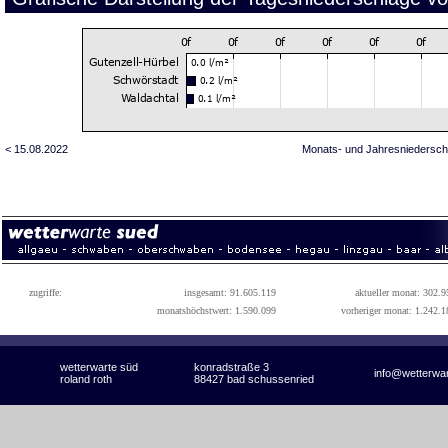
< 15.08.2022
Monats- und Jahresniedersch
zugriffe:
insgesamt: 91.605.119
aktueller monat: 302.9
monatshöchstwert: 1.590.099
vorheriger monat: 1.242.1
wetterwarte süd
konradstraße 3
info@wetterwa
roland roth
88427 bad schussenried