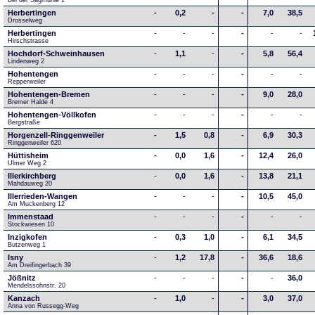
Bei der Sägmühle 1
Herbertingen
-
0,2
-
-
7,0
38,5
Drosselweg
Herbertingen
-
-
-
-
-
-
Hirschstrasse
Hochdorf-Schweinhausen
-
1,1
-
-
5,8
56,4
Lindenweg 2
Hohentengen
-
-
-
-
-
-
Repperweiler
Hohentengen-Bremen
-
-
-
-
9,0
28,0
Bremer Halde 4
Hohentengen-Völlkofen
-
-
-
-
-
-
Bergstraße
Horgenzell-Ringgenweiler
-
1,5
0,8
-
6,9
30,3
Ringgenweiler 620
Hüttisheim
-
0,0
1,6
-
12,4
26,0
Ulmer Weg 2
Illerkirchberg
-
0,0
1,6
-
13,8
21,1
Mahdauweg 20
Illerrieden-Wangen
-
-
-
-
10,5
45,0
Am Muckenberg 12
Immenstaad
-
-
-
-
-
-
Stockwiesen 10
Inzigkofen
-
0,3
1,0
-
6,1
34,5
Butzenweg 1
Isny
-
1,2
17,8
-
36,6
18,6
Am Dreifingerbach 39
Jößnitz
-
-
-
-
-
36,0
Mendelssohnstr. 20
Kanzach
-
1,0
-
-
3,0
37,0
Anna von Russegg-Weg