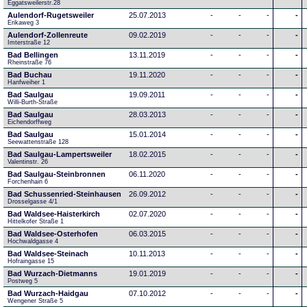
Eggatsweilerstr.28
Aulendorf-Rugetsweiler
25.07.2013
-
-
-
-
Erikaweg 3
Aulendorf-Zollenreute
09.02.2019
-
-
-
-
Imterstraße 12
Bad Bellingen
13.11.2019
-
-
-
-
Rheinstraße 76
Bad Buchau
19.11.2020
-
-
-
-
Hanfweiher 1
Bad Saulgau
19.09.2011
-
-
-
-
Willi-Burth-Straße
Bad Saulgau
28.03.2013
-
-
-
-
Eichendorffweg
Bad Saulgau
15.01.2014
-
-
-
-
Seewattenstraße 128
Bad Saulgau-Lampertsweiler
18.02.2015
-
-
-
-
Valentinstr. 26
Bad Saulgau-Steinbronnen
06.11.2020
-
-
-
-
Forchenhain 6
Bad Schussenried-Steinhausen
26.09.2012
-
-
-
-
Drosselgasse 4/1
Bad Waldsee-Haisterkirch
02.07.2020
-
-
-
-
Hittelkofer Straße 1
Bad Waldsee-Osterhofen
06.03.2015
-
-
-
-
Hochwaldgasse 4
Bad Waldsee-Steinach
10.11.2013
-
-
-
-
Hofraingasse 15
Bad Wurzach-Dietmanns
19.01.2019
-
-
-
-
Postweg 5
Bad Wurzach-Haidgau
07.10.2012
-
-
-
-
Wengener Straße 5