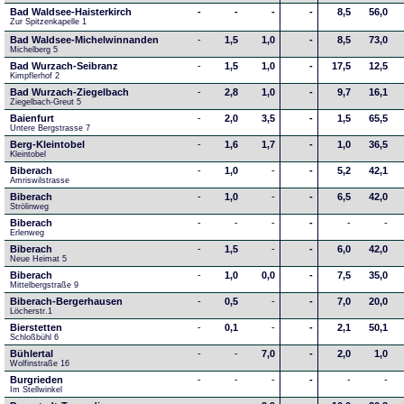
Bad Waldsee-Haisterkirch
-
-
-
-
8,5
56,0
Zur Spitzenkapelle 1
Bad Waldsee-Michelwinnanden
-
1,5
1,0
-
8,5
73,0
Michelberg 5
Bad Wurzach-Seibranz
-
1,5
1,0
-
17,5
12,5
Kimpflerhof 2 
Bad Wurzach-Ziegelbach
-
2,8
1,0
-
9,7
16,1
Ziegelbach-Greut 5
Baienfurt
-
2,0
3,5
-
1,5
65,5
Untere Bergstrasse 7
Berg-Kleintobel
-
1,6
1,7
-
1,0
36,5
Kleintobel
Biberach
-
1,0
-
-
5,2
42,1
Amriswilstrasse
Biberach
-
1,0
-
-
6,5
42,0
Strölinweg
Biberach
-
-
-
-
-
-
Erlenweg
Biberach
-
1,5
-
-
6,0
42,0
Neue Heimat 5
Biberach
-
1,0
0,0
-
7,5
35,0
Mittelbergstraße 9
Biberach-Bergerhausen
-
0,5
-
-
7,0
20,0
Löcherstr.1
Bierstetten
-
0,1
-
-
2,1
50,1
Schloßbühl 6
Bühlertal
-
-
7,0
-
2,0
1,0
Wolfinstraße 16
Burgrieden
-
-
-
-
-
-
Im Stellwinkel