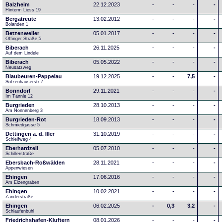
Balzheim
22.12.2023
-
-
-
-
Hinterm Liess 19
Bergatreute
13.02.2012
-
-
-
-
Bolanden 1
Betzenweiler
05.01.2017
-
-
-
-
Offinger Straße 5
Biberach
26.11.2025
-
-
-
-
Auf dem Lindele
Biberach
05.05.2022
-
-
-
-
Neusatzweg 
Blaubeuren-Pappelau
19.12.2025
-
-
7,5
-
Sotzenhauserstr.7
Bonndorf
29.11.2021
-
-
-
-
Im Tännle 12
Burgrieden
28.10.2013
-
-
-
-
Am Nonnenberg 3
Burgrieden-Rot
18.09.2013
-
-
-
-
Schmiedgasse 5
Dettingen a. d. Iller
31.10.2019
-
-
-
-
Schleifweg 4
Eberhardzell
05.07.2010
-
-
-
-
Schillerstraße
Ebersbach-Roßwälden
28.11.2021
-
-
-
-
Appenwiesen
Ehingen
17.06.2016
-
-
-
-
Am Elzengraben
Ehingen
10.02.2021
-
-
-
-
Zanderstraße
Ehingen
06.02.2025
-
0,3
3,2
-
Schlaufenbühl
Friedrichshafen-Kluftern
08.01.2026
-
-
-
-