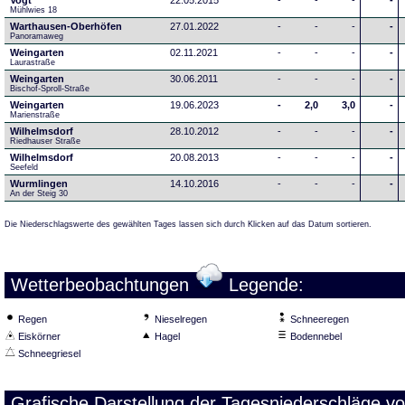
Vogt
22.05.2015
-
-
-
-
Mühlwies 18
Warthausen-Oberhöfen
27.01.2022
-
-
-
-
Panoramaweg 
Weingarten
02.11.2021
-
-
-
-
Laurastraße
Weingarten
30.06.2011
-
-
-
-
Bischof-Sproll-Straße
Weingarten
19.06.2023
-
2,0
3,0
-
Marienstraße
Wilhelmsdorf
28.10.2012
-
-
-
-
Riedhauser Straße 
Wilhelmsdorf
20.08.2013
-
-
-
-
Seefeld
Wurmlingen
14.10.2016
-
-
-
-
An der Steig 30
Die Niederschlagswerte des gewählten Tages lassen sich durch Klicken auf das Datum sortieren.
Wetterbeobachtungen
Legende:
Regen
Nieselregen
Schneeregen
Eiskörner
Hagel
Bodennebel
Schneegriesel
Grafische Darstellung der Tagesniederschläge v