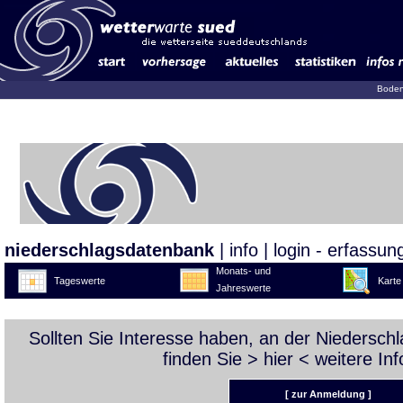
Boden
niederschlagsdatenbank
|
info
|
login - erfassun
Monats- und
Tageswerte
Karte
Jahreswerte
Sollten Sie Interesse haben, an der Niedersc
finden Sie >
hier
< weitere Inf
[ zur Anmeldung ]