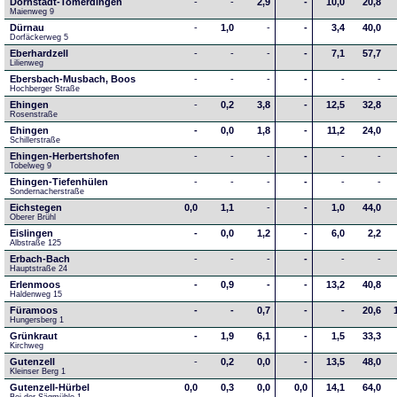
Dornstadt-Tomerdingen
-
-
2,9
-
10,0
20,8
Maienweg 9
Dürnau
-
1,0
-
-
3,4
40,0
Dorfäckerweg 5
Eberhardzell
-
-
-
-
7,1
57,7
Lilienweg
Ebersbach-Musbach, Boos
-
-
-
-
-
-
Hochberger Straße
Ehingen
-
0,2
3,8
-
12,5
32,8
Rosenstraße
Ehingen
-
0,0
1,8
-
11,2
24,0
Schillerstraße
Ehingen-Herbertshofen
-
-
-
-
-
-
Tobelweg 9
Ehingen-Tiefenhülen
-
-
-
-
-
-
Sondernacherstraße
Eichstegen
0,0
1,1
-
-
1,0
44,0
Oberer Brühl
Eislingen
-
0,0
1,2
-
6,0
2,2
Albstraße 125
Erbach-Bach
-
-
-
-
-
-
Hauptstraße 24
Erlenmoos
-
0,9
-
-
13,2
40,8
Haldenweg 15
Füramoos
-
-
0,7
-
-
20,6
Hungersberg 1
Grünkraut
-
1,9
6,1
-
1,5
33,3
Kirchweg
Gutenzell
-
0,2
0,0
-
13,5
48,0
Kleinser Berg 1
Gutenzell-Hürbel
0,0
0,3
0,0
0,0
14,1
64,0