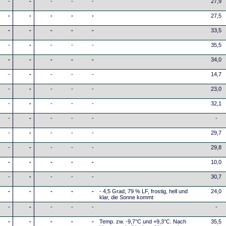
-
-
-
-
-
27,9
-
-
-
-
-
27,5
-
-
-
-
-
33,5
-
-
-
-
-
35,5
-
-
-
-
-
34,0
-
-
-
-
-
14,7
-
-
-
-
-
23,0
-
-
-
-
-
32,1
-
-
-
-
-
-
-
-
-
-
-
29,7
-
-
-
-
-
29,8
-
-
-
-
-
10,0
-
-
-
-
-
30,7
-
-
-
-
-
- 4,5 Grad, 79 % LF, frostig, hell und
24,0
klar, die Sonne kommt
-
-
-
-
-
-
-
-
-
-
-
Temp. zw. -9,7°C und +9,3°C. Nach
35,5