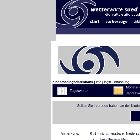
niederschlagsdatenbank
|
info
|
login - erfassung
Monats- 
Tageswerte
Jahreswe
Sollten Sie Interesse haben, an der Nied
Anmerkung:
0,0
= nicht messbarer Niedersc
-
= kein Niederschlag