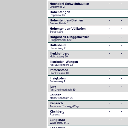
Hochdorf-Schweinhausen
-
-
Lindenweg 2
Hohentengen
-
-
Repperweiler
Hohentengen-Bremen
-
-
Bremer Halde 4
Hohentengen-Völlkofen
-
-
Bergstraße
Horgenzell-Ringgenweiler
-
-
Ringgenweiler 620
Hüttisheim
-
-
Ulmer Weg 2
Illerkirchberg
-
-
Mahdauweg 20
Illerrieden-Wangen
-
-
Am Muckenberg 12
Immenstaad
-
-
Stockwiesen 10
Inzigkofen
-
-
Butzenweg 1
Isny
-
-
Am Dreifingerbach 39
Jößnitz
-
-
Mendelssohnstr. 20
Kanzach
-
-
Anna von Russegg-Weg
Kirchberg
-
-
Rosenstr. 7
Langenau
-
-
Wasserstr. 54-1