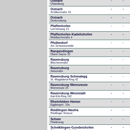
Ostrach
-
-
Uhlandweg
Ostrach
-
-
Schillerstraße 19
Ostrach
-
-
Denkmalweg 
Pfaffenhofen
-
-
Lerchenweg 13
Pfaffenhofen-Kadeltshofen
-
-
Mühlbachstraße 4
Pfullendorf
-
-
Am Schweizersbild 
Rangendingen
-
-
Obere Gasse 10
Ravensburg
-
-
Bleicherstraße
Ravensburg
-
-
Seestraße 
Ravensburg-Schmalegg
-
-
St.-Magdalena-Ring 42
Ravensburg-Wernsreute
-
-
Wernsreute 25
Ravensburg-Weststadt
-
-
Karl-Erb-Ring 142
Rheinfelden-Herten
-
-
Eggbergstr. 10a
Riedlingen-Neufra
-
-
Riedlinger Strasse
Scheer
-
-
Fliederweg
Schelklingen-Gundershofen
-
-