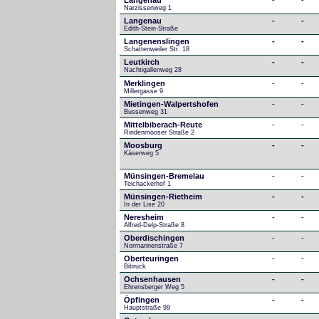
Langenau
-
-
Narzissenweg 1
Langenau
-
-
Edith-Stein-Straße
Langenenslingen
-
-
Schattenweiler Str. 18
Leutkirch
-
-
Nachtigallenweg 28
Merklingen
-
-
Millergasse 9
Mietingen-Walpertshofen
-
-
Bussenweg 31
Mittelbiberach-Reute
-
-
Rindenmooser Straße 2
Moosburg
-
-
Käserweg 5
Münsingen-Bremelau
-
-
Teichackerhof 1
Münsingen-Rietheim
-
-
In der Lise 20
Neresheim
-
-
Alfred-Delp-Straße 8
Oberdischingen
-
-
Normannenstraße 7
Oberteuringen
-
-
Bibruck
Ochsenhausen
-
-
Ehrensberger Weg 5
Öpfingen
-
-
Hauptstraße 99