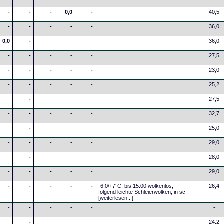
-
-
-
0,0
-
40,5
-
-
-
-
-
36,0
0,0
-
-
-
-
36,0
-
-
-
-
-
27,5
-
-
-
-
-
23,0
-
-
-
-
-
25,2
-
-
-
-
-
27,5
-
-
-
-
-
32,7
-
-
-
-
-
25,0
-
-
-
-
-
29,0
-
-
-
-
-
28,0
-
-
-
-
-
29,0
-
-
-
-
-
-6,0/+7°C, bis 15:00 wolkenlos,
26,4
folgend leichte Schleierwolken, in sc
[weiterlesen...]
-
-
-
-
-
-
-
-
-
-
-
24,2