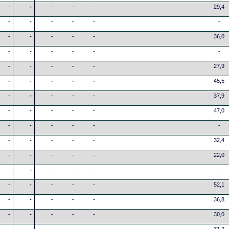
-
-
-
-
-
29,4
-
-
-
-
-
-
-
-
-
-
-
36,0
-
-
-
-
-
-
-
-
-
-
-
27,9
-
-
-
-
-
45,5
-
-
-
-
-
37,9
-
-
-
-
-
47,0
-
-
-
-
-
-
-
-
-
-
-
32,4
-
-
-
-
-
22,0
-
-
-
-
-
-
-
-
-
-
-
52,1
-
-
-
-
-
36,8
-
-
-
-
-
30,0