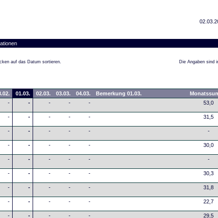
02.03.2
ationen
cken auf das Datum sortieren.
Die Angaben sind in
.02.
01.03.
02.03.
03.03.
04.03.
Bemerkung 01.03.
Monatssu
-
-
-
-
-
53,0
-
-
-
-
-
31,5
-
-
-
-
-
-
-
-
-
-
-
30,0
-
-
-
-
-
-
-
-
-
-
-
30,3
-
-
-
-
-
31,8
-
-
-
-
-
22,7
-
-
-
-
-
29,5