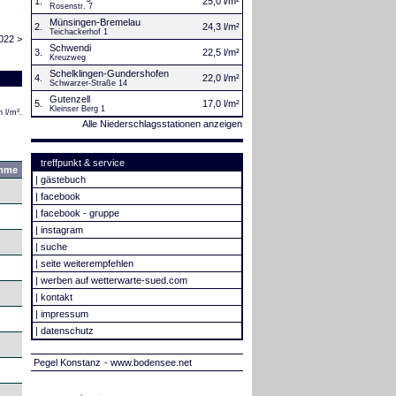
1.
25,0 l/m²
Rosenstr. 7
Münsingen-Bremelau
2.
24,3 l/m²
Teichackerhof 1
022 >
Schwendi
3.
22,5 l/m²
Kreuzweg
Schelklingen-Gundershofen
4.
22,0 l/m²
Schwarzer-Straße 14
Gutenzell
5.
17,0 l/m²
Kleinser Berg 1
 l/m².
Alle Niederschlagsstationen anzeigen
treffpunkt & service
mme
|
gästebuch
|
facebook
|
facebook - gruppe
|
instagram
|
suche
|
seite weiterempfehlen
|
werben auf wetterwarte-sued.com
|
kontakt
|
impressum
|
datenschutz
Pegel Konstanz
- www.bodensee.net