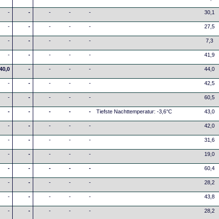
-
-
-
-
-
30,1
-
-
-
-
-
27,5
-
-
-
-
-
7,3
-
-
-
-
-
41,9
40,0
-
-
-
-
44,0
-
-
-
-
-
42,5
-
-
-
-
-
60,5
-
-
-
-
-
Tiefste Nachttemperatur: -3,6°C
43,0
-
-
-
-
-
42,0
-
-
-
-
-
31,6
-
-
-
-
-
19,0
-
-
-
-
-
60,4
-
-
-
-
-
28,2
-
-
-
-
-
43,8
-
-
-
-
-
28,2