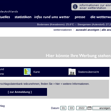
Bodensee (Kressbronn): 25,6°C
- Steegersee (Aulendorf): 27,
wetterstationen -
auswahl anzeigen
|
alle an
und
Karte
Stationsübersicht
rte
erschlagsdatenbank teilzunehmen, finden Sie >
hier
< weitere Informationen.
[ zur Anmeldung ]
hlag
Datum:
.
.