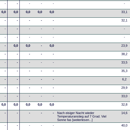
-
-
-
-
-
-
0,0
0,0
0,0
0,0
0,0
33,1
-
-
-
-
-
32,1
-
-
-
-
-
-
-
-
-
-
-
-
-
0,0
0,0
-
0,0
23,9
-
-
-
-
-
38,2
-
-
-
-
-
33,5
-
-
-
-
-
35,3
-
-
-
-
-
6,2
-
-
-
-
-
29,9
-
-
-
-
-
33,0
0,0
0,0
0,0
0,0
0,0
32,8
-
-
-
-
-
Nach eisiger Nacht wieder
14,6
Temperaturanstieg auf 7 Grad. Viel
Sonne fas
[weiterlesen...]
-
-
-
-
-
40,0