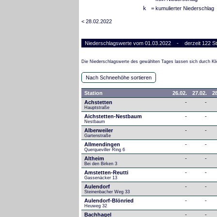
k
= kumulierter Niederschlag
< 28.02.2022
Niederschlagswerte vom 01.03.2022 - derzeit 122 St
Die Niederschlagswerte des gewählten Tages lassen sich durch Kli
Nach Schneehöhe sortieren
Station
26.02.
27.02.
28
Achstetten
-
-
Hauptstraße
Aichstetten-Nestbaum
-
-
Nestbaum
Alberweiler
-
-
Gartenstraße
Allmendingen
-
-
Querqueviller Ring 6
Altheim
-
-
Bei den Birken 3
Amstetten-Reutti
-
-
Gassenäcker 13
Aulendorf
-
-
Steinenbacher Weg 33
Aulendorf-Blönried
-
-
Heuweg 32
Bachhagel
-
-