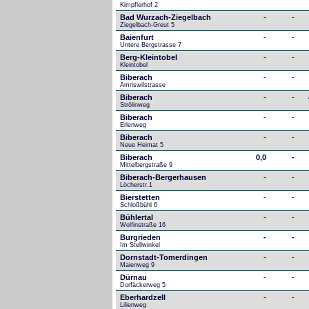
Kimpflerhof 2 
Bad Wurzach-Ziegelbach
-
-
Ziegelbach-Greut 5
Baienfurt
-
-
Untere Bergstrasse 7
Berg-Kleintobel
-
-
Kleintobel
Biberach
-
-
Amriswilstrasse
Biberach
-
-
Strölinweg
Biberach
-
-
Erlenweg
Biberach
-
-
Neue Heimat 5
Biberach
0,0
-
Mittelbergstraße 9
Biberach-Bergerhausen
-
-
Löcherstr.1
Bierstetten
-
-
Schloßbühl 6
Bühlertal
-
-
Wolfinstraße 16
Burgrieden
-
-
Im Stellwinkel
Dornstadt-Tomerdingen
-
-
Maienweg 9
Dürnau
-
-
Dorfäckerweg 5
Eberhardzell
-
-
Lilienweg