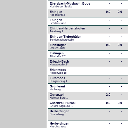
Ebersbach-Musbach, Boos
-
-
Hochberger Straße
Ehingen
0,0
0,0
Rosenstraße
Ehingen
-
-
Schillerstraße
Ehingen-Herbertshofen
-
-
Tobelweg 9
Ehingen-Tiefenhülen
-
-
Sondernacherstraße
Eichstegen
0,0
0,0
Oberer Brühl
Eislingen
-
-
Albstraße 125
Erbach-Bach
-
-
Hauptstraße 24
Erlenmoos
-
-
Haldenweg 15
Füramoos
-
-
Hungersberg 1
Grünkraut
-
-
Kirchweg
Gutenzell
2,0
-
Kleinser Berg 1
Gutenzell-Hürbel
0,0
0,0
Bei der Sägmühle 1
Herbertingen
-
-
Drosselweg
Herbertingen
-
-
Hirschstrasse