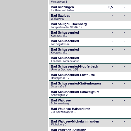
Meisenweg 3
Bad Krozingen
0,5
-
Im Unteren Stollen
Bad Saulgau
-
-
Walserweg
Bad Saulgau-Hochberg
-
-
Lampertsweiler Straße 12
Bad Schussenried
-
-
Konradstraße
Bad Schussenried
-
-
Lortzingstrasse
Bad Schussenried
-
-
Klosterstraße
Bad Schussenried
-
-
Theodor-Storm-Strasse
Bad Schussenried-Hopferbach
-
-
Unterer Öschweg 16/1
Bad Schussenried-Lufthütte
-
-
Hauptgasse 17
Bad Schussenried-Sattenbeuren
-
-
Ortsstraße 7
Bad Schussenried-Schwaigfurt
-
-
Schwaigfurt 2
Bad Waldsee
-
-
Schwanenberg
Bad Waldsee-Haisterkirch
-
-
Zur Spitzenkapelle 1
Bad Waldsee-Michelwinnanden
-
-
Michelberg 5
Bad Wurzach-Seibranz
-
-