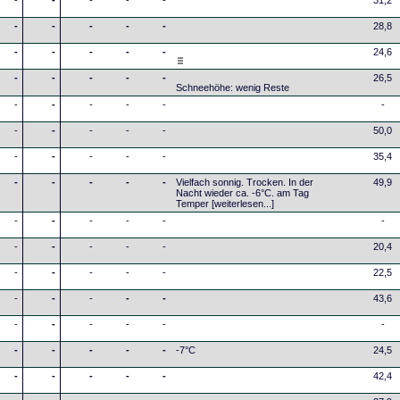
-
-
-
-
-
31,2
-
-
-
-
-
28,8
-
-
-
-
-
24,6
-
-
-
-
-
26,5
Schneehöhe: wenig Reste
-
-
-
-
-
-
-
-
-
-
-
50,0
-
-
-
-
-
35,4
-
-
-
-
-
Vielfach sonnig. Trocken. In der
49,9
Nacht wieder ca. -6°C. am Tag
Temper
[weiterlesen...]
-
-
-
-
-
-
-
-
-
-
-
20,4
-
-
-
-
-
22,5
-
-
-
-
-
43,6
-
-
-
-
-
-
-
-
-
-
-
-7°C
24,5
-
-
-
-
-
42,4