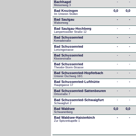
Bachhagel
-
-
Meisenweg 3
Bad Krozingen
0,0
0,0
Im Unteren Stollen
Bad Saulgau
-
-
Walserweg
Bad Saulgau-Hochberg
-
-
Lampertsweiler Straße 12
Bad Schussenried
-
-
Konradstraße
Bad Schussenried
-
-
Lortzingstrasse
Bad Schussenried
-
-
Klosterstraße
Bad Schussenried
-
-
Theodor-Storm-Strasse
Bad Schussenried-Hopferbach
-
-
Unterer Öschweg 16/1
Bad Schussenried-Lufthütte
-
-
Hauptgasse 17
Bad Schussenried-Sattenbeuren
-
-
Ortsstraße 7
Bad Schussenried-Schwaigfurt
-
-
Schwaigfurt 2
Bad Waldsee
0,0
0,0
Schwanenberg
Bad Waldsee-Haisterkirch
-
-
Zur Spitzenkapelle 1