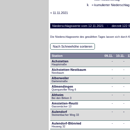
k
= kumulierter Niederschlag
< 11.11.2021
Niederschlagswerte vom 12.11.2021 - derzeit 122 S
Die Niederschlagswerte des gewählten Tages lassen sich durch Kl
Nach Schneehöhe sortieren
Station
09.11.
10.11.
1
Achstetten
-
-
Hauptstraße
Aichstetten-Nestbaum
-
-
Nestbaum
Alberweiler
-
-
Gartenstraße
Allmendingen
-
-
Querqueviller Ring 6
Altheim
-
-
Bei den Birken 3
Amstetten-Reutti
-
-
Gassenäcker 13
Aulendorf
-
-
Steinenbacher Weg 33
Aulendorf-Blönried
-
-
Heuweg 32