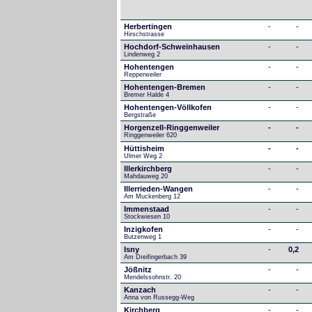
Herbertingen
-
-
Hirschstrasse
Hochdorf-Schweinhausen
-
-
Lindenweg 2
Hohentengen
-
-
Repperweiler
Hohentengen-Bremen
-
-
Bremer Halde 4
Hohentengen-Völlkofen
-
-
Bergstraße
Horgenzell-Ringgenweiler
-
-
Ringgenweiler 620
Hüttisheim
-
-
Ulmer Weg 2
Illerkirchberg
-
-
Mahdauweg 20
Illerrieden-Wangen
-
-
Am Muckenberg 12
Immenstaad
-
-
Stockwiesen 10
Inzigkofen
-
-
Butzenweg 1
Isny
-
0,2
Am Dreifingerbach 39
Jößnitz
-
-
Mendelssohnstr. 20
Kanzach
-
-
Anna von Russegg-Weg
Kirchberg
-
-