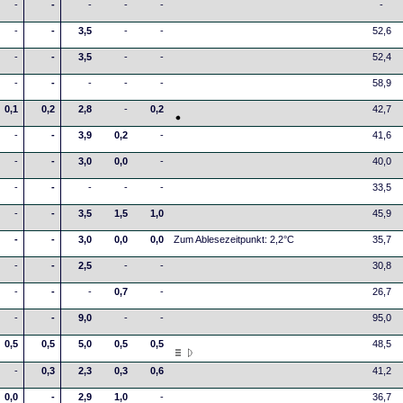
-
-
-
-
-
-
-
-
3,5
-
-
52,6
-
-
3,5
-
-
52,4
-
-
-
-
-
58,9
0,1
0,2
2,8
-
0,2
42,7
-
-
3,9
0,2
-
41,6
-
-
3,0
0,0
-
40,0
-
-
-
-
-
33,5
-
-
3,5
1,5
1,0
45,9
-
-
3,0
0,0
0,0
Zum Ablesezeitpunkt: 2,2°C
35,7
-
-
2,5
-
-
30,8
-
-
-
0,7
-
26,7
-
-
9,0
-
-
95,0
0,5
0,5
5,0
0,5
0,5
48,5
-
0,3
2,3
0,3
0,6
41,2
0,0
-
2,9
1,0
-
36,7