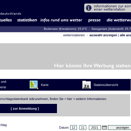
Bodensee (Kressbronn): 25,0°C
- Steegersee (Aulendorf): 25,
wetterstationen -
auswahl anzeigen
|
alle an
 und
Karte
Stationsübersicht
erte
derschlagsdatenbank teilzunehmen, finden Sie >
hier
< weitere Informationen.
[ zur Anmeldung ]
chlag
Datum:
.
.