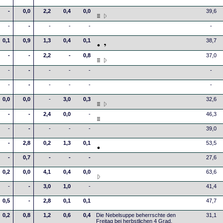
-
0,0
2,2
0,4
0,0
39,6
-
-
-
-
-
-
0,1
0,9
1,3
0,4
0,1
38,7
-
-
2,2
-
0,8
37,0
-
-
-
-
-
-
-
-
-
-
-
-
0,0
0,0
-
3,0
0,3
32,6
-
-
2,4
0,0
-
46,3
-
-
-
-
-
39,0
-
2,8
0,2
1,3
0,1
53,5
-
0,7
-
-
-
27,6
0,2
0,0
4,1
0,4
0,0
63,6
-
-
3,0
1,0
-
41,4
0,5
-
2,8
0,1
0,1
47,7
0,2
0,8
1,2
0,6
0,4
Die Nebelsuppe beherrschte den
31,1
Freitag bei herbstlichen 4 Grad.