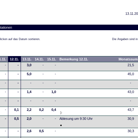
13.11.20
tationen
icken auf das Datum sortieren.
Die Angaben sind in 
1.11.
12.11.
13.11.
14.11.
15.11.
Bemerkung 12.11.
Monatssu
-
-
3,0
-
-
21,5
-
-
5,0
-
-
45,0
-
-
-
-
-
-
-
-
1,4
-
1,0
43,0
-
-
-
-
-
-
-
0,1
2,2
0,2
0,4
43,7
-
0,5
2,0
-
-
Ablesung um 9:30 Uhr
30,9
-
-
2,6
0,5
-
30,3