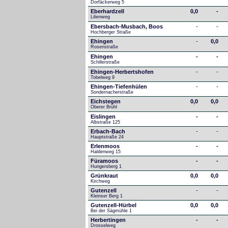
Dorfäckerweg 5
Eberhardzell
0,0
-
Lilienweg
Ebersbach-Musbach, Boos
-
-
Hochberger Straße
Ehingen
-
0,0
Rosenstraße
Ehingen
-
-
Schillerstraße
Ehingen-Herbertshofen
-
-
Tobelweg 9
Ehingen-Tiefenhülen
-
-
Sondernacherstraße
Eichstegen
0,0
0,0
Oberer Brühl
Eislingen
-
-
Albstraße 125
Erbach-Bach
-
-
Hauptstraße 24
Erlenmoos
-
-
Haldenweg 15
Füramoos
-
-
Hungersberg 1
Grünkraut
0,0
0,0
Kirchweg
Gutenzell
-
-
Kleinser Berg 1
Gutenzell-Hürbel
0,0
0,0
Bei der Sägmühle 1
Herbertingen
-
-
Drosselweg