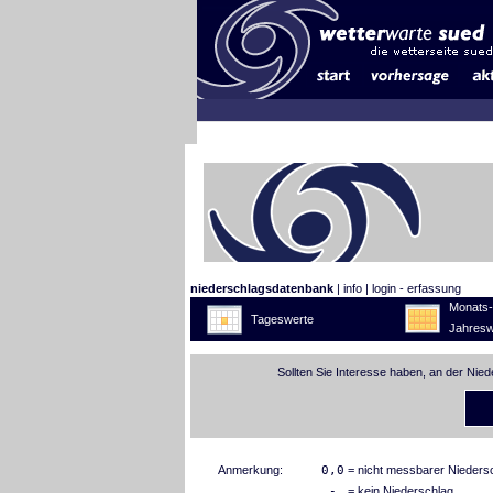
niederschlagsdatenbank
|
info
|
login - erfassung
Monats-
Tageswerte
Jahresw
Sollten Sie Interesse haben, an der Nie
Anmerkung:
0,0
= nicht messbarer Nieders
-
= kein Niederschlag