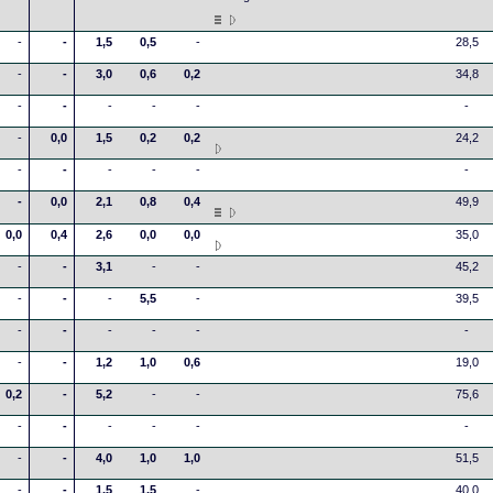
-
-
1,5
0,5
-
28,5
-
-
3,0
0,6
0,2
34,8
-
-
-
-
-
-
-
0,0
1,5
0,2
0,2
24,2
-
-
-
-
-
-
-
0,0
2,1
0,8
0,4
49,9
0,0
0,4
2,6
0,0
0,0
35,0
-
-
3,1
-
-
45,2
-
-
-
5,5
-
39,5
-
-
-
-
-
-
-
-
1,2
1,0
0,6
19,0
0,2
-
5,2
-
-
75,6
-
-
-
-
-
-
-
-
4,0
1,0
1,0
51,5
-
-
1,5
1,5
-
40,0