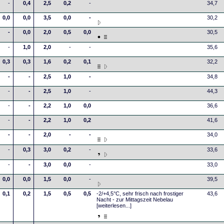
-
0,4
2,5
0,2
-
34,7
0,0
0,0
3,5
0,0
-
30,2
-
0,0
2,0
0,5
0,0
30,5
-
1,0
2,0
-
-
35,6
0,3
0,3
1,6
0,2
0,1
32,2
-
-
2,5
1,0
-
34,8
-
-
2,5
1,0
-
44,3
-
-
2,2
1,0
0,0
36,6
-
-
2,2
1,0
0,2
41,6
-
-
2,0
-
-
34,0
-
0,3
3,0
0,2
-
33,6
-
-
3,0
0,0
-
33,0
0,0
0,0
1,5
0,0
-
39,5
0,1
0,2
1,5
0,5
0,5
-2/+4,5°C, sehr frisch nach frostiger
43,6
Nacht - zur Mittagszeit Nebelau
[weiterlesen...]