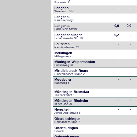
Rosenstr. 7
Langenau
-
-
Wasserstr. 54-1
Langenau
-
-
Narzissenweg 1
Langenau
0,0
0,0
Edith-Stein-Straße
Langenenslingen
0,2
-
Schattenweiler Str. 18
Leutkirch
-
-
Nachtigallenweg 28
Merklingen
-
-
Millergasse 9
Mietingen-Walpertshofen
-
-
Bussenweg 31
Mittelbiberach-Reute
-
-
Rindenmooser Straße 2
Moosburg
-
-
Käserweg 5
Münsingen-Bremelau
-
-
Teichackerhof 1
Münsingen-Rietheim
-
-
In der Lise 20
Neresheim
-
-
Alfred-Delp-Straße 8
Oberdischingen
-
-
Normannenstraße 7
Oberteuringen
-
-
Bibruck
Ochsenhausen
-
-