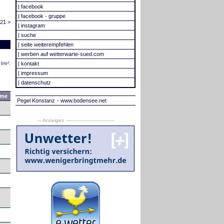
|
facebook
|
facebook - gruppe
21 >
|
instagram
|
suche
|
seite weiterempfehlen
|
werben auf wetterwarte-sued.com
|
kontakt
l/m².
|
impressum
|
datenschutz
mme
Pegel Konstanz
- www.bodensee.net
--- Anzeigen --------------------------------