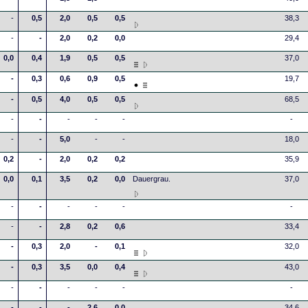
-
0,5
2,0
0,5
0,5
38,3
-
-
2,0
0,2
0,0
29,4
0,0
0,4
1,9
0,5
0,5
37,0
-
0,3
0,6
0,9
0,5
19,7
-
0,5
4,0
0,5
0,5
68,5
-
-
-
-
-
-
-
-
5,0
-
-
18,0
0,2
-
2,0
0,2
0,2
35,9
0,0
0,1
3,5
0,2
0,0
Dauergrau.
37,0
-
-
-
-
-
-
-
-
2,8
0,2
0,6
33,4
-
0,3
2,0
-
0,1
32,0
-
0,3
3,5
0,0
0,4
43,0
-
-
-
-
-
-
-
-
-
2,6
0,0
34,6