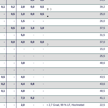
0,1
0,2
2,8
0,0
0,5
39,2
-
0,5
1,0
0,0
0,5
25,0
-
-
1,5
-
-
26,0
-
0,5
2,0
1,0
1,0
37,5
-
-
5,0
-
-
31,5
-
0,0
4,0
0,0
0,0
37,0
-
-
-
-
-
15,0
-
-
-
-
-
25,5
-
-
3,8
-
-
48,6
-
-
-
-
-
-
0,5
-
4,0
-
-
43,5
0,2
-
4,4
0,8
-
43,6
0,1
-
4,8
-
-
48,5
-
-
7,3
0,2
-
41,1
-
-
2,0
-
-
+ 2,7 Grad, 99 % LF, Hochnebel
22,5