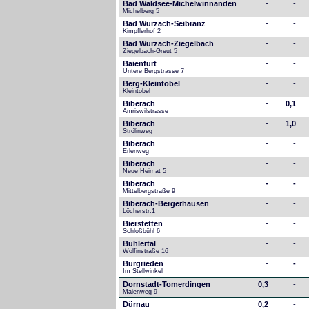
Bad Waldsee-Michelwinnanden
-
-
Michelberg 5
Bad Wurzach-Seibranz
-
-
Kimpflerhof 2 
Bad Wurzach-Ziegelbach
-
-
Ziegelbach-Greut 5
Baienfurt
-
-
Untere Bergstrasse 7
Berg-Kleintobel
-
-
Kleintobel
Biberach
-
0,1
Amriswilstrasse
Biberach
-
1,0
Strölinweg
Biberach
-
-
Erlenweg
Biberach
-
-
Neue Heimat 5
Biberach
-
-
Mittelbergstraße 9
Biberach-Bergerhausen
-
-
Löcherstr.1
Bierstetten
-
-
Schloßbühl 6
Bühlertal
-
-
Wolfinstraße 16
Burgrieden
-
-
Im Stellwinkel
Dornstadt-Tomerdingen
0,3
-
Maienweg 9
Dürnau
0,2
-