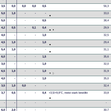
3,5
0,0
0,0
0,0
0,5
56,3
5,0
1,0
-
-
-
33,0
5,0
-
-
-
0,5
38,4
4,2
0,5
-
0,1
0,4
29,9
4,0
-
-
-
1,0
32,5
4,5
1,0
-
-
1,0
29,4
5,4
1,0
-
-
-
31,1
6,0
-
-
-
1,5
35,6
3,0
-
-
-
1,0
32,0
6,5
1,0
-
-
1,0
31,9
4,0
-
-
-
1,0
35,0
3,5
1,0
0,0
-
-
32,4
3,7
0,5
-
-
0,4
+3,5/+9,8°C, meist stark bewölkt
33,8
-
-
-
-
-
-
6,0
2,0
-
-
-
30,7