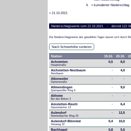
k
= kumulierter Niederschlag
< 21.10.2021
Niederschlagswerte vom 22.10.2021 - derzeit 122 St
Die Niederschlagswerte des gewählten Tages lassen sich durch Kli
Nach Schneehöhe sortieren
Station
19.10.
20.10.
21
Achstetten
0,5
8,0
Hauptstraße
Aichstetten-Nestbaum
-
4,0
Nestbaum
Alberweiler
-
-
Gartenstraße
Allmendingen
-
9,0
Querqueviller Ring 6
Altheim
-
-
Bei den Birken 3
Amstetten-Reutti
-
6,4
Gassenäcker 13
Aulendorf
-
12,5
Steinenbacher Weg 33
Aulendorf-Blönried
0,4
10,0
Heuweg 32
Bachhagel
0,8
5,5