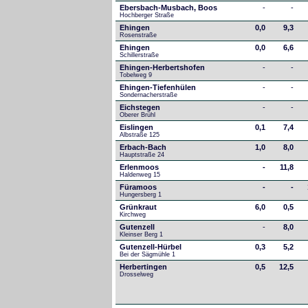
Ebersbach-Musbach, Boos
-
-
Hochberger Straße
Ehingen
0,0
9,3
Rosenstraße
Ehingen
0,0
6,6
Schillerstraße
Ehingen-Herbertshofen
-
-
Tobelweg 9
Ehingen-Tiefenhülen
-
-
Sondernacherstraße
Eichstegen
-
-
Oberer Brühl
Eislingen
0,1
7,4
Albstraße 125
Erbach-Bach
1,0
8,0
Hauptstraße 24
Erlenmoos
-
11,8
Haldenweg 15
Füramoos
-
-
Hungersberg 1
Grünkraut
6,0
0,5
Kirchweg
Gutenzell
-
8,0
Kleinser Berg 1
Gutenzell-Hürbel
0,3
5,2
Bei der Sägmühle 1
Herbertingen
0,5
12,5
Drosselweg