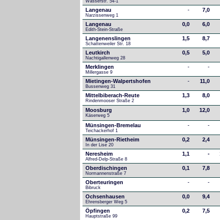
Wasserstr. 54-1
Langenau
-
7,0
Narzissenweg 1
Langenau
0,0
6,0
Edith-Stein-Straße
Langenenslingen
1,5
8,7
Schattenweiler Str. 18
Leutkirch
0,5
5,0
Nachtigallenweg 28
Merklingen
-
-
Millergasse 9
Mietingen-Walpertshofen
-
11,0
Bussenweg 31
Mittelbiberach-Reute
1,3
8,0
Rindenmooser Straße 2
Moosburg
1,0
12,0
Käserweg 5
Münsingen-Bremelau
-
-
Teichackerhof 1
Münsingen-Rietheim
0,2
2,4
In der Lise 20
Neresheim
1,1
-
Alfred-Delp-Straße 8
Oberdischingen
0,1
7,8
Normannenstraße 7
Oberteuringen
-
-
Bibruck
Ochsenhausen
0,0
9,4
Ehrensberger Weg 5
Öpfingen
0,2
7,5
Hauptstraße 99