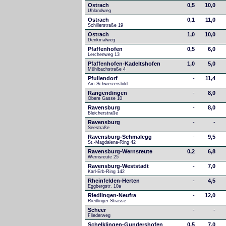
Ostrach
0,5
10,0
Uhlandweg
Ostrach
0,1
11,0
Schillerstraße 19
Ostrach
1,0
10,0
Denkmalweg 
Pfaffenhofen
0,5
6,0
Lerchenweg 13
Pfaffenhofen-Kadeltshofen
1,0
5,0
Mühlbachstraße 4
Pfullendorf
-
11,4
Am Schweizersbild 
Rangendingen
-
8,0
Obere Gasse 10
Ravensburg
-
8,0
Bleicherstraße
Ravensburg
-
-
Seestraße 
Ravensburg-Schmalegg
-
9,5
St.-Magdalena-Ring 42
Ravensburg-Wernsreute
0,2
6,8
Wernsreute 25
Ravensburg-Weststadt
-
7,0
Karl-Erb-Ring 142
Rheinfelden-Herten
-
4,5
Eggbergstr. 10a
Riedlingen-Neufra
-
12,0
Riedlinger Strasse
Scheer
-
-
Fliederweg
Schelklingen-Gundershofen
0,5
7,0