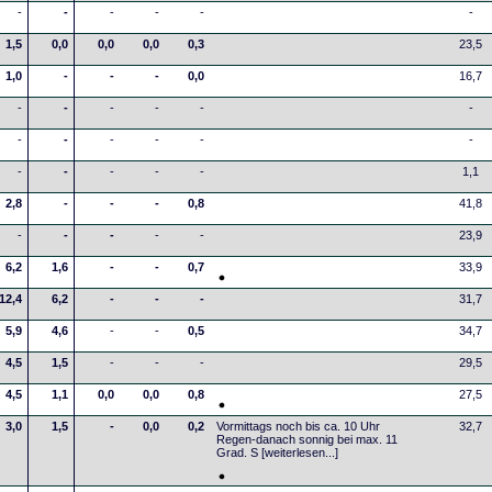
-
-
-
-
-
-
1,5
0,0
0,0
0,0
0,3
23,5
1,0
-
-
-
0,0
16,7
-
-
-
-
-
-
-
-
-
-
-
-
-
-
-
-
-
1,1
2,8
-
-
-
0,8
41,8
-
-
-
-
-
23,9
6,2
1,6
-
-
0,7
33,9
12,4
6,2
-
-
-
31,7
5,9
4,6
-
-
0,5
34,7
4,5
1,5
-
-
-
29,5
4,5
1,1
0,0
0,0
0,8
27,5
3,0
1,5
-
0,0
0,2
Vormittags noch bis ca. 10 Uhr
32,7
Regen-danach sonnig bei max. 11
Grad. S
[weiterlesen...]