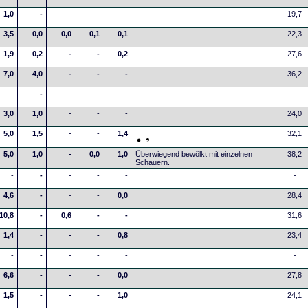
1,0
-
-
-
-
19,7
3,5
0,0
0,0
0,1
0,1
22,3
1,9
0,2
-
-
0,2
27,6
7,0
4,0
-
-
-
36,2
-
-
-
-
-
-
3,0
1,0
-
-
-
24,0
5,0
1,5
-
-
1,4
32,1
5,0
1,0
-
0,0
1,0
Überwiegend bewölkt mit einzelnen
38,2
Schauern.
-
-
-
-
-
-
4,6
-
-
-
0,0
28,4
10,8
-
0,6
-
-
31,6
1,4
-
-
-
0,8
23,4
-
-
-
-
-
-
6,6
-
-
-
0,0
27,8
1,5
-
-
-
1,0
24,1