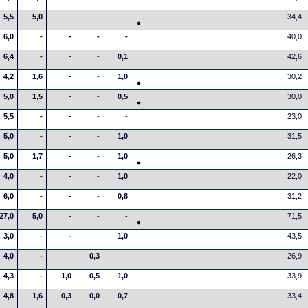
5,5
5,0
-
-
-
34,4
6,0
-
-
-
-
40,0
6,4
-
-
-
0,1
42,6
4,2
1,6
-
-
1,0
30,2
5,0
1,5
-
-
0,5
30,0
5,5
-
-
-
-
23,0
5,0
-
-
-
1,0
31,5
5,0
1,7
-
-
1,0
26,3
4,0
-
-
-
1,0
22,0
6,0
-
-
-
0,8
31,2
27,0
5,0
-
-
-
71,5
3,0
-
-
-
1,0
43,5
4,0
-
-
0,3
-
26,9
4,3
-
1,0
0,5
1,0
33,9
4,8
1,6
0,3
0,0
0,7
33,4