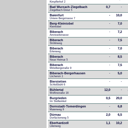
Kimpflerhof 2 
Bad Wurzach-Ziegelbach
0,7
-
Ziegelbach-Greut 5
Baienfurt
-
10,0
Untere Bergstrasse 7
Berg-Kleintobel
-
7,0
Kleintobel
Biberach
-
7,2
Amriswilstrasse
Biberach
-
7,5
Strölinweg
Biberach
-
7,0
Erlenweg
Biberach
-
8,5
Neue Heimat 5
Biberach
-
7,5
Mittelbergstraße 9
Biberach-Bergerhausen
-
5,0
Löcherstr.1
Bierstetten
-
-
Schloßbühl 6
Bühlertal
12,0
-
Wolfinstraße 16
Burgrieden
0,5
20,0
Im Stellwinkel
Dornstadt-Tomerdingen
-
6,8
Maienweg 9
Dürnau
2,0
6,5
Dorfäckerweg 5
Eberhardzell
1,1
10,2
Lilienweg