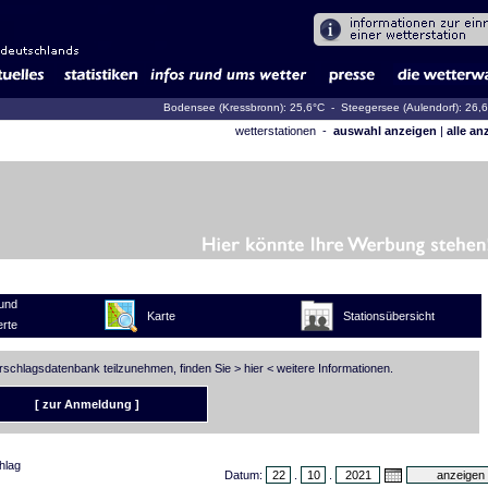
Bodensee (Kressbronn): 25,6°C
- Steegersee (Aulendorf): 26,
wetterstationen -
auswahl anzeigen
|
alle an
und
Karte
Stationsübersicht
rte
erschlagsdatenbank teilzunehmen, finden Sie >
hier
< weitere Informationen.
[ zur Anmeldung ]
hlag
Datum:
.
.