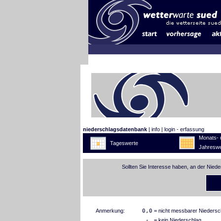
niederschlagsdatenbank
|
info
|
login - erfassung
Monats- 
Tageswerte
Jahreswe
Sollten Sie Interesse haben, an der Nied
Anmerkung:
0,0
= nicht messbarer Niedersc
-
= kein Niederschlag