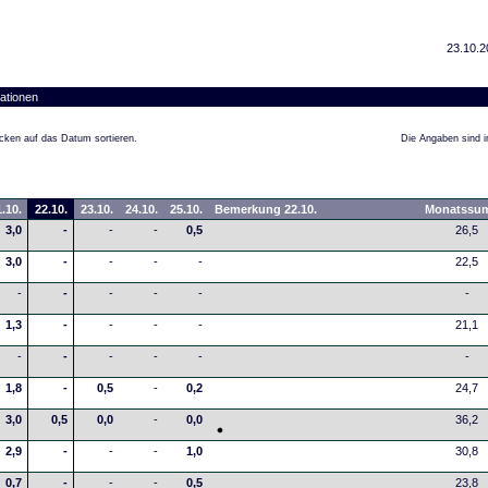
23.10.2
ationen
cken auf das Datum sortieren.
Die Angaben sind in
.10.
22.10.
23.10.
24.10.
25.10.
Bemerkung 22.10.
Monatssu
3,0
-
-
-
0,5
26,5
3,0
-
-
-
-
22,5
-
-
-
-
-
-
1,3
-
-
-
-
21,1
-
-
-
-
-
-
1,8
-
0,5
-
0,2
24,7
3,0
0,5
0,0
-
0,0
36,2
2,9
-
-
-
1,0
30,8
0,7
-
-
-
0,5
23,8