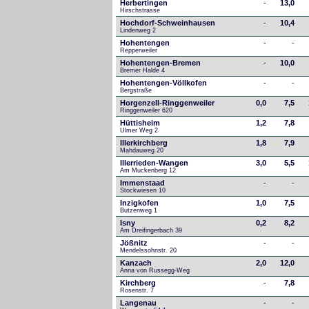
Herbertingen
-
13,0
Hirschstrasse
Hochdorf-Schweinhausen
-
10,4
Lindenweg 2
Hohentengen
-
-
Repperweiler
Hohentengen-Bremen
-
10,0
Bremer Halde 4
Hohentengen-Völlkofen
-
-
Bergstraße
Horgenzell-Ringgenweiler
0,0
7,5
Ringgenweiler 620
Hüttisheim
1,2
7,8
Ulmer Weg 2
Illerkirchberg
1,8
7,9
Mahdauweg 20
Illerrieden-Wangen
3,0
5,5
Am Muckenberg 12
Immenstaad
-
-
Stockwiesen 10
Inzigkofen
1,0
7,5
Butzenweg 1
Isny
0,2
8,2
Am Dreifingerbach 39
Jößnitz
-
-
Mendelssohnstr. 20
Kanzach
2,0
12,0
Anna von Russegg-Weg
Kirchberg
-
7,8
Rosenstr. 7
Langenau
-
-