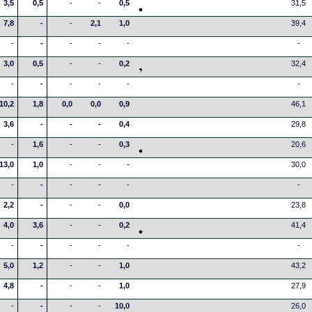
3,5
0,5
-
-
0,5
31,5
7,8
-
-
2,1
1,0
39,4
-
-
-
-
-
-
3,0
0,5
-
-
0,2
32,4
-
-
-
-
-
-
10,2
1,8
0,0
0,0
0,9
46,1
3,6
-
-
-
0,4
29,8
-
1,6
-
-
0,3
20,6
13,0
1,0
-
-
-
30,0
-
-
-
-
-
-
2,2
-
-
-
0,0
23,8
4,0
3,6
-
-
0,2
41,4
-
-
-
-
-
-
5,0
1,2
-
-
1,0
43,2
4,8
-
-
-
1,0
27,9
-
-
-
-
10,0
26,0