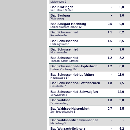
Meisenweg 3
Bad Krozingen
-
5,0
Im Unteren Stollen
Bad Saulgau
-
9,0
Walserweg
Bad Saulgau-Hochberg
0,5
9,0
Lampertsweiler Straße 12
Bad Schussenried
1,1
8,2
Konradstraße
Bad Schussenried
1,5
8,5
Lortzingstrasse
Bad Schussenried
-
9,0
Klosterstraße
Bad Schussenried
1,2
8,2
Theodor-Storm-Strasse
Bad Schussenried-Hopferbach
1,2
8,0
Unterer Öschweg 16/1
Bad Schussenried-Lufthütte
-
11,0
Hauptgasse 17
Bad Schussenried-Sattenbeuren
1,8
7,5
Ortsstraße 7
Bad Schussenried-Schwaigfurt
-
12,0
Schwaigfurt 2
Bad Waldsee
1,0
9,0
Schwanenberg
Bad Waldsee-Haisterkirch
0,7
8,5
Zur Spitzenkapelle 1
Bad Waldsee-Michelwinnanden
-
-
Michelberg 5
Bad Wurzach-Seibranz
-
6,2