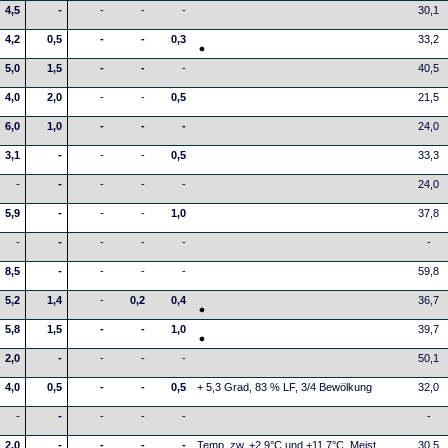
4,5
-
-
-
-
30,1
4,2
0,5
-
-
0,3
33,2
5,0
1,5
-
-
-
40,5
4,0
2,0
-
-
0,5
21,5
6,0
1,0
-
-
-
24,0
3,1
-
-
-
0,5
33,3
-
-
-
-
-
24,0
5,9
-
-
-
1,0
37,8
-
-
-
-
-
-
8,5
-
-
-
-
59,8
5,2
1,4
-
0,2
0,4
36,7
5,8
1,5
-
-
1,0
39,7
2,0
-
-
-
-
50,1
4,0
0,5
-
-
0,5
+ 5,3 Grad, 83 % LF, 3/4 Bewölkung
32,0
-
-
-
-
-
-
2,0
-
-
-
-
Temp. zw. +2,9°C und +11,7°C. Meist
30,5