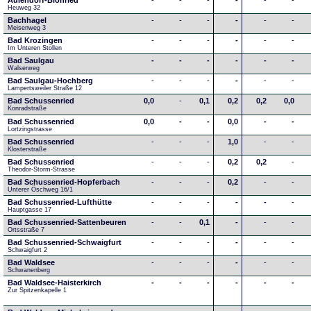
Aulendorf-Blönried
-
-
-
-
-
-
Heuweg 32
Bachhagel
-
-
-
-
-
-
Meisenweg 3
Bad Krozingen
-
-
-
-
-
-
Im Unteren Stollen
Bad Saulgau
-
-
-
-
-
-
Walserweg
Bad Saulgau-Hochberg
-
-
-
-
-
-
Lampertsweiler Straße 12
Bad Schussenried
0,0
-
0,1
0,2
0,2
0,0
Konradstraße
Bad Schussenried
0,0
-
-
0,0
-
-
Lortzingstrasse
Bad Schussenried
-
-
-
1,0
-
-
Klosterstraße
Bad Schussenried
-
-
-
0,2
0,2
-
Theodor-Storm-Strasse
Bad Schussenried-Hopferbach
-
-
-
0,2
-
-
Unterer Öschweg 16/1
Bad Schussenried-Lufthütte
-
-
-
-
-
-
Hauptgasse 17
Bad Schussenried-Sattenbeuren
-
-
0,1
-
-
-
Ortsstraße 7
Bad Schussenried-Schwaigfurt
-
-
-
-
-
-
Schwaigfurt 2
Bad Waldsee
-
-
-
-
-
-
Schwanenberg
Bad Waldsee-Haisterkirch
-
-
-
-
-
-
Zur Spitzenkapelle 1