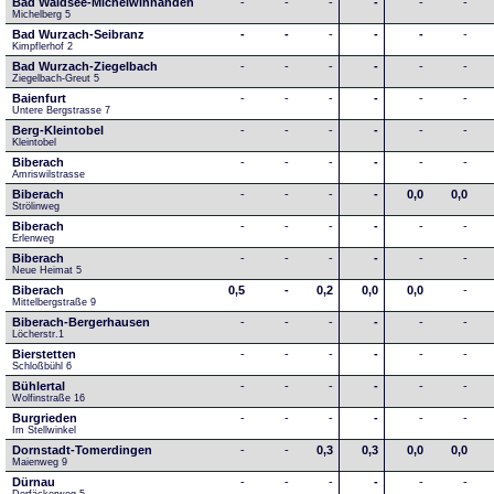
Bad Waldsee-Michelwinnanden
-
-
-
-
-
-
Michelberg 5
Bad Wurzach-Seibranz
-
-
-
-
-
-
Kimpflerhof 2 
Bad Wurzach-Ziegelbach
-
-
-
-
-
-
Ziegelbach-Greut 5
Baienfurt
-
-
-
-
-
-
Untere Bergstrasse 7
Berg-Kleintobel
-
-
-
-
-
-
Kleintobel
Biberach
-
-
-
-
-
-
Amriswilstrasse
Biberach
-
-
-
-
0,0
0,0
Strölinweg
Biberach
-
-
-
-
-
-
Erlenweg
Biberach
-
-
-
-
-
-
Neue Heimat 5
Biberach
0,5
-
0,2
0,0
0,0
-
Mittelbergstraße 9
Biberach-Bergerhausen
-
-
-
-
-
-
Löcherstr.1
Bierstetten
-
-
-
-
-
-
Schloßbühl 6
Bühlertal
-
-
-
-
-
-
Wolfinstraße 16
Burgrieden
-
-
-
-
-
-
Im Stellwinkel
Dornstadt-Tomerdingen
-
-
0,3
0,3
0,0
0,0
Maienweg 9
Dürnau
-
-
-
-
-
-