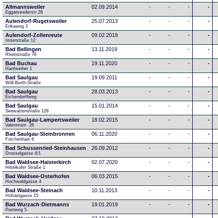
Allmannsweiler
02.09.2014
-
-
-
-
Eggatsweilerstr.28
Aulendorf-Rugetsweiler
25.07.2013
-
-
-
-
Erikaweg 3
Aulendorf-Zollenreute
09.02.2019
-
-
-
-
Imterstraße 12
Bad Bellingen
13.11.2019
-
-
-
-
Rheinstraße 76
Bad Buchau
19.11.2020
-
-
-
-
Hanfweiher 1
Bad Saulgau
19.09.2011
-
-
-
-
Willi-Burth-Straße
Bad Saulgau
28.03.2013
-
-
-
-
Eichendorffweg
Bad Saulgau
15.01.2014
-
-
-
-
Seewattenstraße 128
Bad Saulgau-Lampertsweiler
18.02.2015
-
-
-
-
Valentinstr. 26
Bad Saulgau-Steinbronnen
06.11.2020
-
-
-
-
Forchenhain 6
Bad Schussenried-Steinhausen
26.09.2012
-
-
-
-
Drosselgasse 4/1
Bad Waldsee-Haisterkirch
02.07.2020
-
-
-
-
Hittelkofer Straße 1
Bad Waldsee-Osterhofen
06.03.2015
-
-
-
-
Hochwaldgasse 4
Bad Waldsee-Steinach
10.11.2013
-
-
-
-
Hofraingasse 15
Bad Wurzach-Dietmanns
19.01.2019
-
-
-
-
Postweg 5