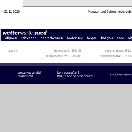
< 22.11.2020
Monats- und Jahresniederschl
zugriffe:
insgesamt: 91.664.458
aktueller monat: 362.2
monatshöchstwert: 1.590.099
vorheriger monat: 1.242.1
wetterwarte süd
konradstraße 3
info@wetterwa
roland roth
88427 bad schussenried