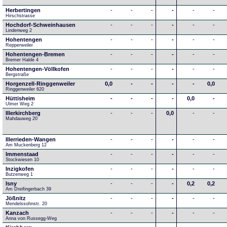
Herbertingen
-
-
-
-
-
-
Hirschstrasse
Hochdorf-Schweinhausen
-
-
-
-
-
-
Lindenweg 2
Hohentengen
-
-
-
-
-
-
Repperweiler
Hohentengen-Bremen
-
-
-
-
-
-
Bremer Halde 4
Hohentengen-Völlkofen
-
-
-
-
-
-
Bergstraße
Horgenzell-Ringgenweiler
0,0
-
-
-
-
0,0
Ringgenweiler 620
Hüttisheim
-
-
-
-
0,0
-
Ulmer Weg 2
Illerkirchberg
-
-
-
0,0
-
-
Mahdauweg 20
Illerrieden-Wangen
-
-
-
-
-
-
Am Muckenberg 12
Immenstaad
-
-
-
-
-
-
Stockwiesen 10
Inzigkofen
-
-
-
-
-
-
Butzenweg 1
Isny
-
-
-
-
0,2
0,2
Am Dreifingerbach 39
Jößnitz
-
-
-
-
-
-
Mendelssohnstr. 20
Kanzach
-
-
-
-
-
-
Anna von Russegg-Weg