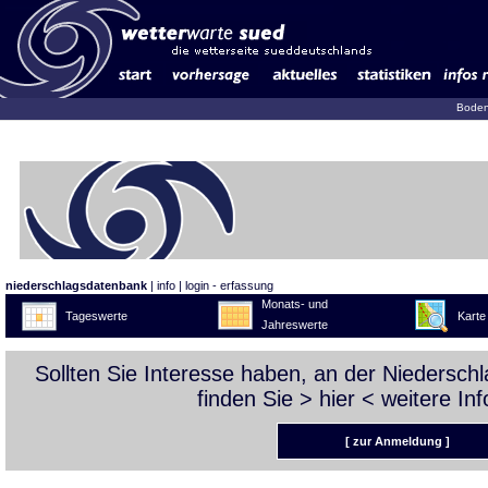
Boden
niederschlagsdatenbank
|
info
|
login - erfassung
Monats- und
Tageswerte
Karte
Jahreswerte
Sollten Sie Interesse haben, an der Niedersc
finden Sie >
hier
< weitere Inf
[ zur Anmeldung ]