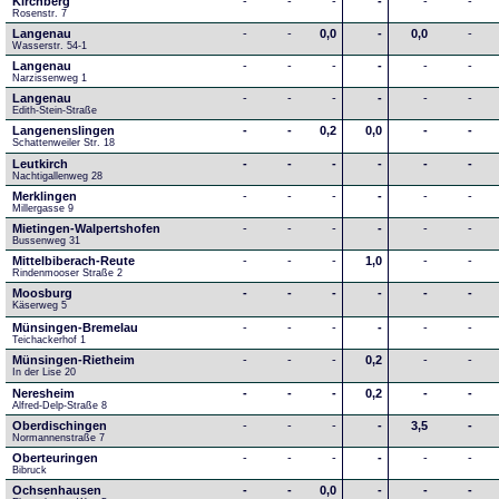
Kirchberg
-
-
-
-
-
-
Rosenstr. 7
Langenau
-
-
0,0
-
0,0
-
Wasserstr. 54-1
Langenau
-
-
-
-
-
-
Narzissenweg 1
Langenau
-
-
-
-
-
-
Edith-Stein-Straße
Langenenslingen
-
-
0,2
0,0
-
-
Schattenweiler Str. 18
Leutkirch
-
-
-
-
-
-
Nachtigallenweg 28
Merklingen
-
-
-
-
-
-
Millergasse 9
Mietingen-Walpertshofen
-
-
-
-
-
-
Bussenweg 31
Mittelbiberach-Reute
-
-
-
1,0
-
-
Rindenmooser Straße 2
Moosburg
-
-
-
-
-
-
Käserweg 5
Münsingen-Bremelau
-
-
-
-
-
-
Teichackerhof 1
Münsingen-Rietheim
-
-
-
0,2
-
-
In der Lise 20
Neresheim
-
-
-
0,2
-
-
Alfred-Delp-Straße 8
Oberdischingen
-
-
-
-
3,5
-
Normannenstraße 7
Oberteuringen
-
-
-
-
-
-
Bibruck
Ochsenhausen
-
-
0,0
-
-
-