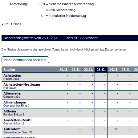
Anmerkung:
0,0
= nicht messbarer Niederschlag
-
= kein Niederschlag
k
= kumulierter Niederschlag
< 22.11.2020
Niederschlagswerte vom 23.11.2020 - derzeit 122 Stationen
Die Niederschlagswerte des gewählten Tages lassen sich durch Klicken auf das Datum sortieren.
Nach Schneehöhe sortieren
Station
20.11.
21.11.
22.11.
23.11.
24.11.
25.11.
26
Achstetten
-
-
-
-
-
-
Hauptstraße
Aichstetten-Nestbaum
-
-
-
-
-
-
Nestbaum
Alberweiler
-
-
-
-
-
-
Gartenstraße
Allmendingen
-
-
-
-
-
-
Querqueviller Ring 6
Altheim
-
-
-
-
-
-
Bei den Birken 3
Amstetten-Reutti
-
-
-
-
-
-
Gassenäcker 13
Aulendorf
-
-
-
-
0,0
-
Steinenbacher Weg 33