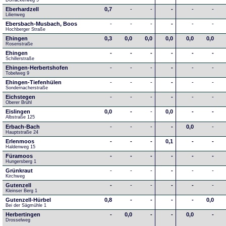
Dorfäckerweg 5
Eberhardzell
0,7
-
-
-
-
-
Lilienweg
Ebersbach-Musbach, Boos
-
-
-
-
-
-
Hochberger Straße
Ehingen
0,3
0,0
0,0
0,0
0,0
0,0
Rosenstraße
Ehingen
-
-
-
-
-
-
Schillerstraße
Ehingen-Herbertshofen
-
-
-
-
-
-
Tobelweg 9
Ehingen-Tiefenhülen
-
-
-
-
-
-
Sondernacherstraße
Eichstegen
-
-
-
-
-
-
Oberer Brühl
Eislingen
0,0
-
-
0,0
-
-
Albstraße 125
Erbach-Bach
-
-
-
-
0,0
-
Hauptstraße 24
Erlenmoos
-
-
-
0,1
-
-
Haldenweg 15
Füramoos
-
-
-
-
-
-
Hungersberg 1
Grünkraut
-
-
-
-
-
-
Kirchweg
Gutenzell
-
-
-
-
-
-
Kleinser Berg 1
Gutenzell-Hürbel
0,8
-
-
-
-
0,0
Bei der Sägmühle 1
Herbertingen
-
0,0
-
-
0,0
-
Drosselweg