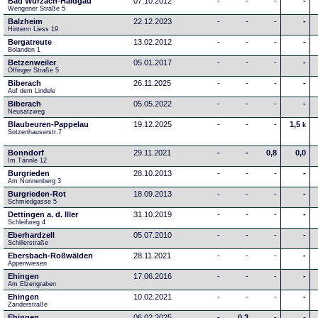
Bad Wurzach-Haidgau
07.10.2012
-
-
-
-
Wengener Straße 5
Balzheim
22.12.2023
-
-
-
-
Hinterm Liess 19
Bergatreute
13.02.2012
-
-
-
-
Bolanden 1
Betzenweiler
05.01.2017
-
-
-
-
Offinger Straße 5
Biberach
26.11.2025
-
-
-
-
Auf dem Lindele
Biberach
05.05.2022
-
-
-
-
Neusatzweg 
Blaubeuren-Pappelau
19.12.2025
-
-
-
1,5
k
Sotzenhauserstr.7
Bonndorf
29.11.2021
-
-
0,8
0,0
Im Tännle 12
Burgrieden
28.10.2013
-
-
-
-
Am Nonnenberg 3
Burgrieden-Rot
18.09.2013
-
-
-
-
Schmiedgasse 5
Dettingen a. d. Iller
31.10.2019
-
-
-
-
Schleifweg 4
Eberhardzell
05.07.2010
-
-
-
-
Schillerstraße
Ebersbach-Roßwälden
28.11.2021
-
-
-
-
Appenwiesen
Ehingen
17.06.2016
-
-
-
-
Am Elzengraben
Ehingen
10.02.2021
-
-
-
-
Zanderstraße
Ehingen
06.02.2025
-
0,3
-
-