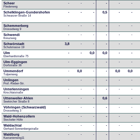
Scheer
-
-
-
-
-
-
Fliederweg
Schelklingen-Gundershofen
-
-
-
0,5
-
-
Schwarzer-Straße 14
Schemmerberg
-
-
-
-
-
-
Drosselweg 9
Schwendi
-
-
-
-
-
-
Kreuzweg
Schwörstadt
3,8
-
-
-
-
-
Schulstrasse 19
Ulm
-
-
0,0
0,0
-
-
Eberhardtstraße 75
Ulm-Eggingen
-
-
-
-
-
-
Dorfstraße 36
Ummendorf
-
0,0
-
-
0,0
0,0
Tulpenweg
Unlingen
-
-
-
-
-
-
Prof.-Rieber-Str.
Unterlenningen
-
-
-
-
-
-
Kirschlatstraße
Uttenweiler-Ahlen
-
-
-
0,6
-
-
Seekircher Straße 8
Vöhringen (Schwarzwald)
-
-
-
-
-
-
Drosselweg 3
Wald-Hohenzollern
-
-
-
-
-
-
Steckeler Höfe
Waldachtal
-
-
-
-
-
-
Gerhard-Sonnenbergstraße
Waldburg
-
-
-
-
-
-
Kastanienweg11