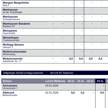
Wangen-Bergerhöhe
-
-
-
-
-
-
Berg 2
Warthausen
-
-
-
-
-
-
An der Schloßhalde 
Warthausen
-
-
-
-
-
-
Schwabenwiesen 
Warthausen-Barabein
-
-
-
-
-
-
Barabein 20
Weingarten
-
-
-
-
-
-
Hoyerstraße
Winterlingen
-
-
-
-
-
-
Charlottenstraße
Wolfegg-Veesers
-
-
-
-
-
-
Veesers 1
Wolfertschwenden
-
-
-
-
-
-
Molkereiweg
Wolpertswende
-
-
0,0
0,4
0,0
0,4
Aulendorfer Str. 17
Stillgelegte Niederschlagsstationen - derzeit 85 Stationen
Station
Letzte Meldung
20.11.
21.11.
22.11.
23.11.
2
Aichstetten
03.01.2026
-
-
-
-
Ulmenstraße 7
Albbruck
02.01.2026
0,0
0,2
-
0,0
Bahnhofstraße