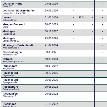
Leutkirch-Rotis
08.05.2016
-
-
-
-
Rotis 5/2
Leutkirch-Wuchzenhofen
19.09.2016
-
-
-
-
Untere Kirchstraße 18/1
Luzern
31.01.2026
-
12,3
-
-
Schönbühlring
Mengen-Ennetach
28.03.2023
-
-
-
-
Breite 
Mietingen
30.12.2017
-
-
-
-
Hangweg 15
Mietingen
25.01.2026
-
-
-
-
Seerosenweg 10
Mössingen-Bästenhardt
21.07.2014
-
-
-
-
Weissdornweg 7
Oberboihingen
03.05.2021
-
-
-
-
Friedhofstraße
Ostrach
19.08.2013
-
-
-
-
Heiligenberger Straße
Pfullendorf
18.03.2012
-
-
-
-
Ringstraße 
Ravensburg
30.10.2016
-
-
-
-
Olgastraße
Ravensburg
25.06.2025
-
-
-
-
Springerstraße
Regensburg
19.05.2022
-
-
-
-
Orleansstraße 3
Riedhausen
05.03.2022
-
-
-
-
Blütenweg 13
Riedlingen
21.10.2022
-
-
-
-
Berliner Str. 41