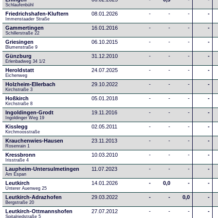
Schlaufenbühl
Friedrichshafen-Kluftern
08.01.2026
-
-
-
-
Immenstaader Straße
Gammertingen
16.01.2016
-
-
-
-
Schillerstraße 22
Griesingen
06.10.2015
-
-
-
-
Blumenstraße 9
Günzburg
31.12.2010
-
-
-
-
Erlenbadweg 34 1/2
Heroldstatt
24.07.2025
-
-
-
-
Eichenweg 
Holzheim-Ellerbach
29.10.2022
-
-
-
-
Kirchstraße 3
Hoßkirch
05.01.2018
-
-
-
-
Kirchstraße 8
Ingoldingen-Grodt
19.11.2016
-
-
-
-
Ingoldinger Weg 19
Kisslegg
02.05.2011
-
-
-
-
Kirchmoosstraße
Krauchenwies-Hausen
23.11.2013
-
-
-
-
Rosenrain 1
Kressbronn
10.03.2010
-
-
-
-
Irisstraße 4
Laupheim-Untersulmetingen
11.07.2023
-
-
-
-
Am Espan
Leutkirch
14.01.2026
-
0,0
-
-
Unterer Auenweg 25
Leutkirch-Adrazhofen
29.03.2022
-
-
0,0
-
Bergstraße 20
Leutkirch-Ottmannshofen
27.07.2012
-
-
-
-
Spitalriedstraße 5