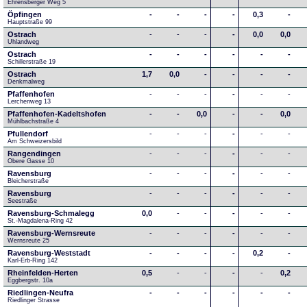
Ehrensberger Weg 5
Öpfingen
-
-
-
-
0,3
-
Hauptstraße 99
Ostrach
-
-
-
-
0,0
0,0
Uhlandweg
Ostrach
-
-
-
-
-
-
Schillerstraße 19
Ostrach
1,7
0,0
-
-
-
-
Denkmalweg 
Pfaffenhofen
-
-
-
-
-
-
Lerchenweg 13
Pfaffenhofen-Kadeltshofen
-
-
0,0
-
-
0,0
Mühlbachstraße 4
Pfullendorf
-
-
-
-
-
-
Am Schweizersbild 
Rangendingen
-
-
-
-
-
-
Obere Gasse 10
Ravensburg
-
-
-
-
-
-
Bleicherstraße
Ravensburg
-
-
-
-
-
-
Seestraße 
Ravensburg-Schmalegg
0,0
-
-
-
-
-
St.-Magdalena-Ring 42
Ravensburg-Wernsreute
-
-
-
-
-
-
Wernsreute 25
Ravensburg-Weststadt
-
-
-
-
0,2
-
Karl-Erb-Ring 142
Rheinfelden-Herten
0,5
-
-
-
-
0,2
Eggbergstr. 10a
Riedlingen-Neufra
-
-
-
-
-
-
Riedlinger Strasse