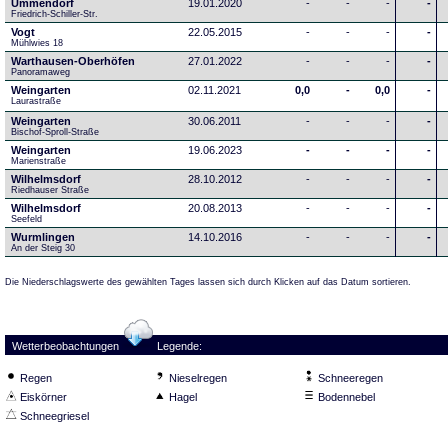
Ummendorf
19.01.2020
-
-
-
-
Friedrich-Schiller-Str.
Vogt
22.05.2015
-
-
-
-
Mühlwies 18
Warthausen-Oberhöfen
27.01.2022
-
-
-
-
Panoramaweg 
Weingarten
02.11.2021
0,0
-
0,0
-
Laurastraße
Weingarten
30.06.2011
-
-
-
-
Bischof-Sproll-Straße
Weingarten
19.06.2023
-
-
-
-
Marienstraße
Wilhelmsdorf
28.10.2012
-
-
-
-
Riedhauser Straße 
Wilhelmsdorf
20.08.2013
-
-
-
-
Seefeld
Wurmlingen
14.10.2016
-
-
-
-
An der Steig 30
Die Niederschlagswerte des gewählten Tages lassen sich durch Klicken auf das Datum sortieren.
Wetterbeobachtungen
Legende:
Regen
Nieselregen
Schneeregen
Eiskörner
Hagel
Bodennebel
Schneegriesel