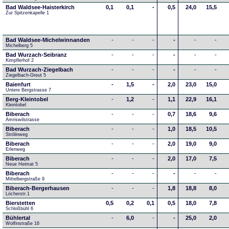
Bad Waldsee-Haisterkirch
0,1
0,1
-
0,5
24,0
15,5
Zur Spitzenkapelle 1
Bad Waldsee-Michelwinnanden
-
-
-
-
-
-
Michelberg 5
Bad Wurzach-Seibranz
-
-
-
-
-
-
Kimpflerhof 2 
Bad Wurzach-Ziegelbach
-
-
-
-
-
-
Ziegelbach-Greut 5
Baienfurt
-
1,5
-
2,0
23,0
15,0
Untere Bergstrasse 7
Berg-Kleintobel
-
1,2
-
1,1
22,9
16,1
Kleintobel
Biberach
-
-
-
0,7
18,6
9,6
Amriswilstrasse
Biberach
-
-
-
1,0
18,5
10,5
Strölinweg
Biberach
-
-
-
2,0
19,0
9,0
Erlenweg
Biberach
-
-
-
2,0
17,0
7,5
Neue Heimat 5
Biberach
-
-
-
-
-
-
Mittelbergstraße 9
Biberach-Bergerhausen
-
-
-
1,8
18,8
8,0
Löcherstr.1
Bierstetten
0,5
0,2
0,1
0,5
18,0
7,8
Schloßbühl 6
Bühlertal
-
6,0
-
-
25,0
2,0
Wolfinstraße 16