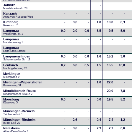
Jößnitz
-
-
-
-
-
-
Mendelssohnstr. 20
Kanzach
-
-
-
-
-
-
Anna von Russegg-Weg
Kirchberg
-
0,0
-
1,0
19,0
8,3
Rosenstr. 7
Langenau
0,0
2,0
0,0
3,5
9,5
5,0
Wasserstr. 54-1
Langenau
-
-
-
-
-
-
Narzissenweg 1
Langenau
-
-
-
-
-
-
Edith-Stein-Straße
Langenenslingen
0,0
0,0
0,0
1,6
15,2
3,0
Schattenweiler Str. 18
Leutkirch
0,2
6,0
0,5
1,5
15,5
10,0
Nachtigallenweg 28
Merklingen
-
-
-
-
-
-
Millergasse 9
Mietingen-Walpertshofen
-
-
-
1,0
22,0
-
Bussenweg 31
Mittelbiberach-Reute
-
-
-
-
20,0
7,8
Rindenmooser Straße 2
Moosburg
0,0
-
-
0,0
19,5
5,2
Käserweg 5
Münsingen-Bremelau
-
-
-
-
-
-
Teichackerhof 1
Münsingen-Rietheim
-
2,6
-
0,4
7,4
1,2
In der Lise 20
Neresheim
-
3,6
-
2,3
2,7
0,6
Alfred-Delp-Straße 8