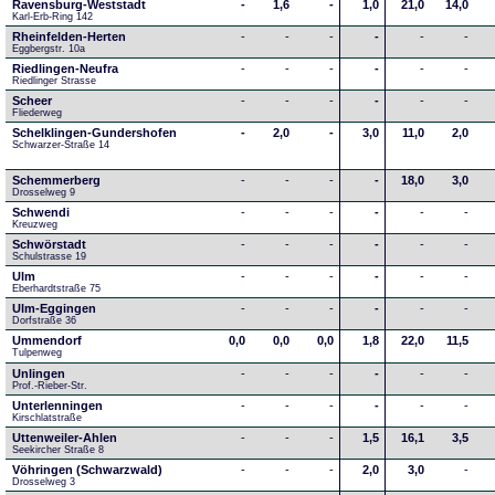
Ravensburg-Weststadt
-
1,6
-
1,0
21,0
14,0
Karl-Erb-Ring 142
Rheinfelden-Herten
-
-
-
-
-
-
Eggbergstr. 10a
Riedlingen-Neufra
-
-
-
-
-
-
Riedlinger Strasse
Scheer
-
-
-
-
-
-
Fliederweg
Schelklingen-Gundershofen
-
2,0
-
3,0
11,0
2,0
Schwarzer-Straße 14
Schemmerberg
-
-
-
-
18,0
3,0
Drosselweg 9
Schwendi
-
-
-
-
-
-
Kreuzweg
Schwörstadt
-
-
-
-
-
-
Schulstrasse 19
Ulm
-
-
-
-
-
-
Eberhardtstraße 75
Ulm-Eggingen
-
-
-
-
-
-
Dorfstraße 36
Ummendorf
0,0
0,0
0,0
1,8
22,0
11,5
Tulpenweg
Unlingen
-
-
-
-
-
-
Prof.-Rieber-Str.
Unterlenningen
-
-
-
-
-
-
Kirschlatstraße
Uttenweiler-Ahlen
-
-
-
1,5
16,1
3,5
Seekircher Straße 8
Vöhringen (Schwarzwald)
-
-
-
2,0
3,0
-
Drosselweg 3