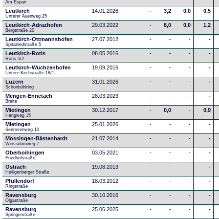
Am Espan
Leutkirch
14.01.2026
-
3,2
0,0
0,5
Unterer Auenweg 25
Leutkirch-Adrazhofen
29.03.2022
-
8,0
0,0
1,2
Bergstraße 20
Leutkirch-Ottmannshofen
27.07.2012
-
-
-
-
Spitalriedstraße 5
Leutkirch-Rotis
08.05.2016
-
-
-
-
Rotis 5/2
Leutkirch-Wuchzenhofen
19.09.2016
-
-
-
-
Untere Kirchstraße 18/1
Luzern
31.01.2026
-
-
-
-
Schönbühlring
Mengen-Ennetach
28.03.2023
-
-
-
-
Breite 
Mietingen
30.12.2017
-
0,0
-
0,9
Hangweg 15
Mietingen
25.01.2026
-
-
-
-
Seerosenweg 10
Mössingen-Bästenhardt
21.07.2014
-
-
-
-
Weissdornweg 7
Oberboihingen
03.05.2021
-
-
-
-
Friedhofstraße
Ostrach
19.08.2013
-
-
-
-
Heiligenberger Straße
Pfullendorf
18.03.2012
-
-
-
-
Ringstraße 
Ravensburg
30.10.2016
-
-
-
-
Olgastraße
Ravensburg
25.06.2025
-
-
-
-
Springerstraße