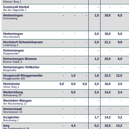
Kleinser Berg 1
Gutenzell-Hürbel
-
-
-
-
-
-
Bei der Sägmühle 1
Herbertingen
-
-
-
1,5
18,5
6,5
Drosselweg
Herbertingen
-
-
-
2,0
18,0
5,0
Hirschstrasse
Hochdorf-Schweinhausen
-
-
-
2,0
21,1
9,9
Lindenweg 2
Hohentengen
-
-
-
-
-
-
Repperweiler
Hohentengen-Bremen
-
-
-
1,3
20,0
6,0
Bremer Halde 4
Hohentengen-Völlkofen
-
-
-
-
-
-
Bergstraße
Horgenzell-Ringgenweiler
-
1,0
-
1,6
22,3
12,0
Ringgenweiler 620
Hüttisheim
0,0
0,0
0,0
2,5
16,0
3,0
Ulmer Weg 2
Illerkirchberg
-
0,0
-
2,4
14,2
3,4
Mahdauweg 20
Illerrieden-Wangen
-
-
-
-
-
-
Am Muckenberg 12
Immenstaad
-
-
-
-
-
-
Stockwiesen 10
Inzigkofen
-
-
-
1,7
14,2
3,2
Butzenweg 1
Isny
-
4,4
-
0,2
16,0
14,2
Am Dreifingerbach 39