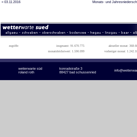
< 03.11.2016
Monats- und Jahresniedersch
zugriffe:
insgesamt: 91.670.775
aktueller monat: 368.6
monatshöchstwert: 1.590.099
vorheriger monat: 1.242.1
wetterwarte süd
konradstraße 3
info@wetterwa
roland roth
88427 bad schussenried