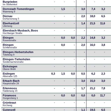
Burgrieden
-
-
-
-
-
-
Im Stellwinkel
Dornstadt-Tomerdingen
-
1,5
-
3,0
7,4
3,2
Maienweg 9
Dürnau
-
-
-
2,0
18,0
6,5
Dorfäckerweg 5
Eberhardzell
-
-
-
1,4
21,5
11,6
Lilienweg
Ebersbach-Musbach, Boos
-
-
-
-
-
-
Hochberger Straße
Ehingen
-
0,0
0,0
2,2
14,8
3,2
Rosenstraße
Ehingen
-
0,0
-
2,0
16,0
3,8
Schillerstraße
Ehingen-Herbertshofen
-
-
-
-
-
-
Tobelweg 9
Ehingen-Tiefenhülen
-
-
-
-
-
-
Sondernacherstraße
Eichstegen
-
-
-
-
-
-
Oberer Brühl
Eislingen
0,3
1,5
0,0
0,5
6,2
2,3
Albstraße 125
Erbach-Bach
-
-
-
3,0
15,0
3,0
Hauptstraße 24
Erlenmoos
-
-
-
1,7
21,2
7,8
Haldenweg 15
Füramoos
-
0,0
0,0
0,0
0,0
11,7
Hungersberg 1
Grünkraut
-
-
-
-
-
-
Kirchweg
Gutenzell
-
-
-
1,1
19,5
6,5