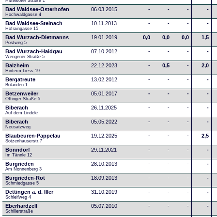
Hittelkofer Straße 1
Bad Waldsee-Osterhofen
06.03.2015
-
-
-
-
Hochwaldgasse 4
Bad Waldsee-Steinach
10.11.2013
-
-
-
-
Hofraingasse 15
Bad Wurzach-Dietmanns
19.01.2019
0,0
0,0
0,0
1,5
Postweg 5
Bad Wurzach-Haidgau
07.10.2012
-
-
-
-
Wengener Straße 5
Balzheim
22.12.2023
-
0,5
-
2,0
Hinterm Liess 19
Bergatreute
13.02.2012
-
-
-
-
Bolanden 1
Betzenweiler
05.01.2017
-
-
-
-
Offinger Straße 5
Biberach
26.11.2025
-
-
-
-
Auf dem Lindele
Biberach
05.05.2022
-
-
-
-
Neusatzweg 
Blaubeuren-Pappelau
19.12.2025
-
-
-
2,5
Sotzenhauserstr.7
Bonndorf
29.11.2021
-
-
-
-
Im Tännle 12
Burgrieden
28.10.2013
-
-
-
-
Am Nonnenberg 3
Burgrieden-Rot
18.09.2013
-
-
-
-
Schmiedgasse 5
Dettingen a. d. Iller
31.10.2019
-
-
-
-
Schleifweg 4
Eberhardzell
05.07.2010
-
-
-
-
Schillerstraße