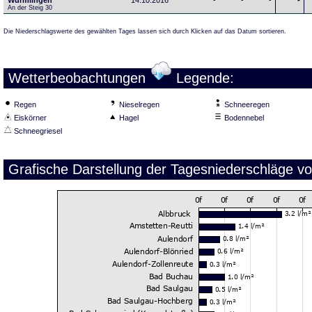
Wurmlingen
14.10.2016
-
-
-
-
An der Steig 30
Die Niederschlagswerte des gewählten Tages lassen sich durch Klicken auf das Datum sortieren.
Wetterbeobachtungen
Legende:
Regen
Nieselregen
Schneeregen
Eiskörner
Hagel
Bodennebel
Schneegriesel
Grafische Darstellung der Tagesniederschläge v