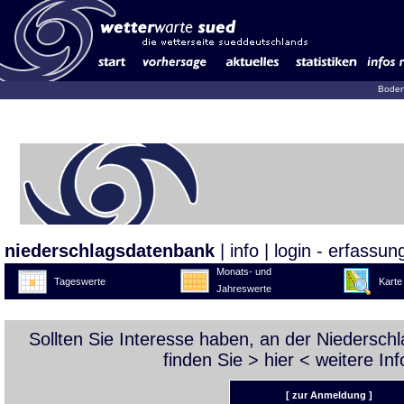
Boden
niederschlagsdatenbank
|
info
|
login - erfassun
Monats- und
Tageswerte
Karte
Jahreswerte
Sollten Sie Interesse haben, an der Niedersc
finden Sie >
hier
< weitere Inf
[ zur Anmeldung ]