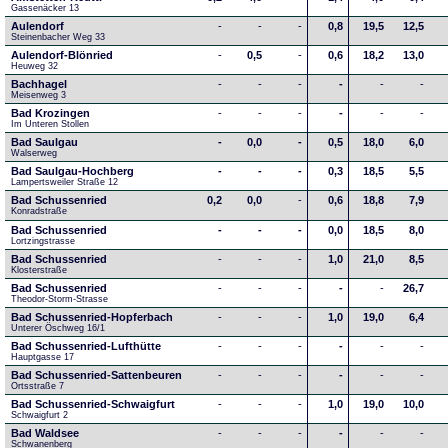
Gassenäcker 13
Aulendorf
-
-
-
0,8
19,5
12,5
Steinenbacher Weg 33
Aulendorf-Blönried
-
0,5
-
0,6
18,2
13,0
Heuweg 32
Bachhagel
-
-
-
-
-
-
Meisenweg 3
Bad Krozingen
-
-
-
-
-
-
Im Unteren Stollen
Bad Saulgau
-
0,0
-
0,5
18,0
6,0
Walserweg
Bad Saulgau-Hochberg
-
-
-
0,3
18,5
5,5
Lampertsweiler Straße 12
Bad Schussenried
0,2
0,0
-
0,6
18,8
7,9
Konradstraße
Bad Schussenried
-
-
-
0,0
18,5
8,0
Lortzingstrasse
Bad Schussenried
-
-
-
1,0
21,0
8,5
Klosterstraße
Bad Schussenried
-
-
-
-
-
26,7
Theodor-Storm-Strasse
Bad Schussenried-Hopferbach
-
-
-
1,0
19,0
6,4
Unterer Öschweg 16/1
Bad Schussenried-Lufthütte
-
-
-
-
-
-
Hauptgasse 17
Bad Schussenried-Sattenbeuren
-
-
-
-
-
-
Ortsstraße 7
Bad Schussenried-Schwaigfurt
-
-
-
1,0
19,0
10,0
Schwaigfurt 2
Bad Waldsee
-
-
-
-
-
-
Schwanenberg