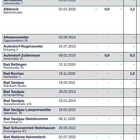
Aichstetten
03.01.2026
-
-
-
-
Ulmenstraße 7
Albbruck
02.01.2026
-
0,0
-
3,2
Bahnhofstraße
Allmannsweiler
02.09.2014
-
-
-
-
Eggatsweilerstr.28
Aulendorf-Rugetsweiler
25.07.2013
-
-
-
-
Erikaweg 3
Aulendorf-Zollenreute
09.02.2019
-
0,9
-
0,3
Imterstraße 12
Bad Bellingen
13.11.2019
-
-
-
-
Rheinstraße 76
Bad Buchau
19.11.2020
-
-
-
1,0
Hanfweiher 1
Bad Saulgau
19.09.2011
-
-
-
-
Willi-Burth-Straße
Bad Saulgau
28.03.2013
-
-
-
-
Eichendorffweg
Bad Saulgau
15.01.2014
-
-
-
-
Seewattenstraße 128
Bad Saulgau-Lampertsweiler
18.02.2015
-
-
-
-
Valentinstr. 26
Bad Saulgau-Steinbronnen
06.11.2020
-
-
-
-
Forchenhain 6
Bad Schussenried-Steinhausen
26.09.2012
-
-
-
-
Drosselgasse 4/1
Bad Waldsee-Haisterkirch
02.07.2020
-
-
-
-