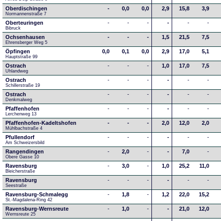
Oberdischingen
-
0,0
0,0
2,9
15,8
3,9
Normannenstraße 7
Oberteuringen
-
-
-
-
-
-
Bibruck
Ochsenhausen
-
-
-
1,5
21,5
7,5
Ehrensberger Weg 5
Öpfingen
0,0
0,1
0,0
2,9
17,0
5,1
Hauptstraße 99
Ostrach
-
-
-
1,0
17,0
7,5
Uhlandweg
Ostrach
-
-
-
-
-
-
Schillerstraße 19
Ostrach
-
-
-
-
-
-
Denkmalweg 
Pfaffenhofen
-
-
-
-
-
-
Lerchenweg 13
Pfaffenhofen-Kadeltshofen
-
-
-
2,0
12,0
2,0
Mühlbachstraße 4
Pfullendorf
-
-
-
-
-
-
Am Schweizersbild 
Rangendingen
-
2,0
-
-
7,0
-
Obere Gasse 10
Ravensburg
-
3,0
-
1,0
25,2
11,0
Bleicherstraße
Ravensburg
-
-
-
-
-
-
Seestraße 
Ravensburg-Schmalegg
-
1,8
-
1,2
22,0
15,2
St.-Magdalena-Ring 42
Ravensburg-Wernsreute
-
1,0
-
-
21,0
12,0
Wernsreute 25