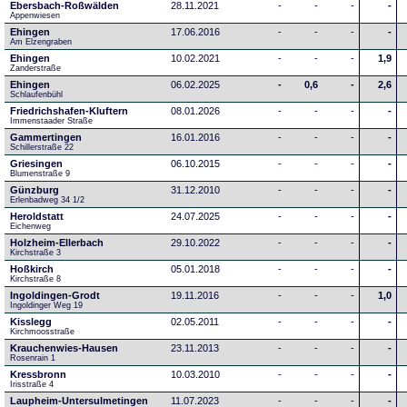
Ebersbach-Roßwälden
28.11.2021
-
-
-
-
Appenwiesen
Ehingen
17.06.2016
-
-
-
-
Am Elzengraben
Ehingen
10.02.2021
-
-
-
1,9
Zanderstraße
Ehingen
06.02.2025
-
0,6
-
2,6
Schlaufenbühl
Friedrichshafen-Kluftern
08.01.2026
-
-
-
-
Immenstaader Straße
Gammertingen
16.01.2016
-
-
-
-
Schillerstraße 22
Griesingen
06.10.2015
-
-
-
-
Blumenstraße 9
Günzburg
31.12.2010
-
-
-
-
Erlenbadweg 34 1/2
Heroldstatt
24.07.2025
-
-
-
-
Eichenweg 
Holzheim-Ellerbach
29.10.2022
-
-
-
-
Kirchstraße 3
Hoßkirch
05.01.2018
-
-
-
-
Kirchstraße 8
Ingoldingen-Grodt
19.11.2016
-
-
-
1,0
Ingoldinger Weg 19
Kisslegg
02.05.2011
-
-
-
-
Kirchmoosstraße
Krauchenwies-Hausen
23.11.2013
-
-
-
-
Rosenrain 1
Kressbronn
10.03.2010
-
-
-
-
Irisstraße 4
Laupheim-Untersulmetingen
11.07.2023
-
-
-
-