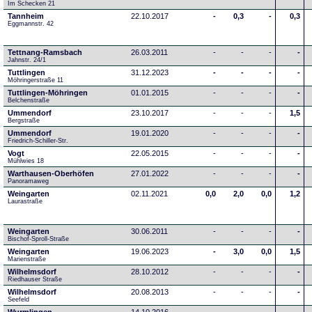
Im Schecken 21
Tannheim
22.10.2017
-
0,3
-
0,3
Eggmannstr. 42     
Tettnang-Ramsbach
26.03.2011
-
-
-
-
Jahnstr. 24/1
Tuttlingen
31.12.2023
-
-
-
-
Möhringerstraße 11
Tuttlingen-Möhringen
01.01.2015
-
-
-
-
Belchenstraße
Ummendorf
23.10.2017
-
-
-
1,5
Bergstraße
Ummendorf
19.01.2020
-
-
-
-
Friedrich-Schiller-Str.
Vogt
22.05.2015
-
-
-
-
Mühlwies 18
Warthausen-Oberhöfen
27.01.2022
-
-
-
-
Panoramaweg 
Weingarten
02.11.2021
0,0
2,0
0,0
1,2
Laurastraße
Weingarten
30.06.2011
-
-
-
-
Bischof-Sproll-Straße
Weingarten
19.06.2023
-
3,0
0,0
1,5
Marienstraße
Wilhelmsdorf
28.10.2012
-
-
-
-
Riedhauser Straße 
Wilhelmsdorf
20.08.2013
-
-
-
-
Seefeld