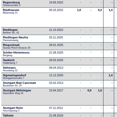
Regensburg
19.05.2022
-
-
-
-
Orleansstraße 3
Riedhausen
05.03.2022
1,0
-
0,2
1,4
Blütenweg 13
Riedlingen
21.10.2022
-
-
-
-
Berliner Str. 41
Riedlingen-Neufra
03.11.2020
-
-
-
-
Panoramaweg
Ringschnait
28.01.2025
-
-
-
-
Gustav-Reich-Strasse 20
Schlier-Hintermoos
21.08.2025
-
-
-
-
Bergweg
Seekirch
29.03.2025
-
-
-
-
Haldenberg 7
Seltmans
09.04.2013
-
-
-
-
Amselweg 22
Sigmaringendorf
12.12.2020
-
-
-
1,4
Weingartenstraße 7
Stuttgart-Bad Cannstatt
03.02.2013
-
-
-
-
Beuthener Str. 67
Stuttgart-Möhringen
23.04.2017
-
0,0
1,5
-
Glashütter Weg 10
Stuttgart-Rohr
07.11.2012
-
-
-
-
Hirschsprung 3
Talheim
21.08.2016
-
-
-
-