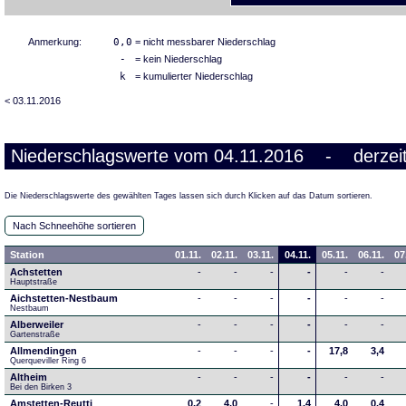
Anmerkung:
0,0
= nicht messbarer Niederschlag
-
= kein Niederschlag
k
= kumulierter Niederschlag
< 03.11.2016
Niederschlagswerte vom 04.11.2016 - derzeit
Die Niederschlagswerte des gewählten Tages lassen sich durch Klicken auf das Datum sortieren.
Nach Schneehöhe sortieren
Station
01.11.
02.11.
03.11.
04.11.
05.11.
06.11.
07
Achstetten
-
-
-
-
-
-
Hauptstraße
Aichstetten-Nestbaum
-
-
-
-
-
-
Nestbaum
Alberweiler
-
-
-
-
-
-
Gartenstraße
Allmendingen
-
-
-
-
17,8
3,4
Querqueviller Ring 6
Altheim
-
-
-
-
-
-
Bei den Birken 3
Amstetten-Reutti
0,2
4,0
-
1,4
4,0
0,4