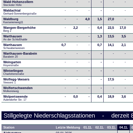
Wald-Hohenzollern
-
-
-
-
-
-
Steckeler Höfe
Waldachtal
-
-
-
-
-
-
Gerhard-Sonnenbergstraße
Waldburg
-
-
4,0
1,5
27,0
-
Kastanienweg11
Wangen-Bergerhöhe
-
2,2
-
0,4
22,5
17,0
Berg 2
Warthausen
-
-
-
1,3
13,5
3,5
An der Schloßhalde 
Warthausen
0,7
-
-
0,7
14,1
2,1
Schwabenwiesen 
Warthausen-Barabein
-
-
-
-
-
-
Barabein 20
Weingarten
-
-
-
-
-
-
Hoyerstraße
Winterlingen
-
-
-
-
-
-
Charlottenstraße
Wolfegg-Veesers
-
-
-
-
17,5
-
Veesers 1
Wolfertschwenden
-
-
-
-
-
-
Molkereiweg
Wolpertswende
-
0,0
-
0,4
18,9
3,6
Aulendorfer Str. 17
Stillgelegte Niederschlagsstationen - derzeit 
Station
Letzte Meldung
01.11.
02.11.
03.11.
04.11.
0