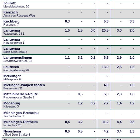
Jößnitz
-
-
-
-
-
-
Mendelssohnstr. 20
Kanzach
-
-
-
-
-
-
Anna von Russegg-Weg
Kirchberg
0,3
-
-
6,3
-
3,3
Rosenstr. 7
Langenau
1,0
1,5
0,0
20,5
3,0
2,0
Wasserstr. 54-1
Langenau
-
-
-
-
-
-
Narzissenweg 1
Langenau
-
-
-
-
-
-
Edith-Stein-Straße
Langenenslingen
1,1
3,2
0,2
6,5
2,9
1,0
Schattenweiler Str. 18
Leutkirch
-
-
-
13,0
2,5
1,5
Nachtigallenweg 28
Merklingen
-
-
-
-
-
-
Millergasse 9
Mietingen-Walpertshofen
-
-
-
4,0
-
1,0
Bussenweg 31
Mittelbiberach-Reute
-
0,5
-
5,0
2,3
1,8
Rindenmooser Straße 2
Moosburg
-
1,2
0,2
7,7
1,4
1,2
Käserweg 5
Münsingen-Bremelau
-
-
-
-
-
-
Teichackerhof 1
Münsingen-Rietheim
0,4
3,2
-
11,2
4,4
0,8
In der Lise 20
Neresheim
0,0
0,5
-
4,2
3,4
1,3
Alfred-Delp-Straße 8