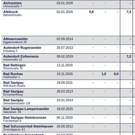
Aichstetten
03.01.2026
-
-
-
-
Ulmenstraße 7
Albbruck
02.01.2026
0,6
-
-
7,4
Bahnhofstraße
Allmannsweiler
02.09.2014
-
-
-
-
Eggatsweilerstr.28
Aulendorf-Rugetsweiler
25.07.2013
-
-
-
-
Erikaweg 3
Aulendorf-Zollenreute
09.02.2019
-
-
-
7,2
Imterstraße 12
Bad Bellingen
13.11.2019
-
-
-
-
Rheinstraße 76
Bad Buchau
19.11.2020
-
1,0
0,0
-
Hanfweiher 1
Bad Saulgau
19.09.2011
-
-
-
-
Willi-Burth-Straße
Bad Saulgau
28.03.2013
-
-
-
-
Eichendorffweg
Bad Saulgau
15.01.2014
-
-
-
-
Seewattenstraße 128
Bad Saulgau-Lampertsweiler
18.02.2015
-
-
-
-
Valentinstr. 26
Bad Saulgau-Steinbronnen
06.11.2020
-
-
-
-
Forchenhain 6
Bad Schussenried-Steinhausen
26.09.2012
-
-
-
-
Drosselgasse 4/1