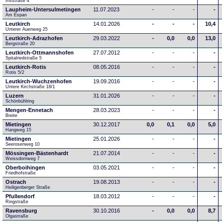
Irisstraße 4
Laupheim-Untersulmetingen
11.07.2023
-
-
-
-
Am Espan
Leutkirch
14.01.2026
-
-
-
10,4
Unterer Auenweg 25
Leutkirch-Adrazhofen
29.03.2022
-
0,0
0,0
13,0
Bergstraße 20
Leutkirch-Ottmannshofen
27.07.2012
-
-
-
-
Spitalriedstraße 5
Leutkirch-Rotis
08.05.2016
-
-
-
-
Rotis 5/2
Leutkirch-Wuchzenhofen
19.09.2016
-
-
-
-
Untere Kirchstraße 18/1
Luzern
31.01.2026
-
-
-
-
Schönbühlring
Mengen-Ennetach
28.03.2023
-
-
-
-
Breite 
Mietingen
30.12.2017
0,0
0,1
0,0
5,0
Hangweg 15
Mietingen
25.01.2026
-
-
-
-
Seerosenweg 10
Mössingen-Bästenhardt
21.07.2014
-
-
-
-
Weissdornweg 7
Oberboihingen
03.05.2021
-
-
-
-
Friedhofstraße
Ostrach
19.08.2013
-
-
-
-
Heiligenberger Straße
Pfullendorf
18.03.2012
-
-
-
-
Ringstraße 
Ravensburg
30.10.2016
-
0,0
0,0
8,7
Olgastraße