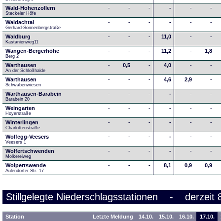
Wald-Hohenzollern
-
-
-
-
-
-
Steckeler Höfe
Waldachtal
-
-
-
-
-
-
Gerhard-Sonnenbergstraße
Waldburg
-
-
-
11,0
-
-
Kastanienweg11
Wangen-Bergerhöhe
-
-
-
11,2
-
1,8
Berg 2
Warthausen
-
0,5
-
4,0
-
-
An der Schloßhalde 
Warthausen
-
-
-
4,6
2,9
-
Schwabenwiesen 
Warthausen-Barabein
-
-
-
-
-
-
Barabein 20
Weingarten
-
-
-
-
-
-
Hoyerstraße
Winterlingen
-
-
-
-
-
-
Charlottenstraße
Wolfegg-Veesers
-
-
-
-
-
-
Veesers 1
Wolfertschwenden
-
-
-
-
-
-
Molkereiweg
Wolpertswende
-
-
-
8,1
0,9
0,9
Aulendorfer Str. 17
Stillgelegte Niederschlagsstationen - derzeit 
Station
Letzte Meldung
14.10.
15.10.
16.10.
17.10.