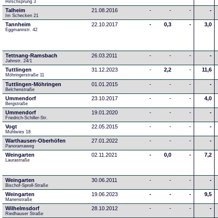
Hirschsprung 3
Talheim
21.08.2016
-
-
-
-
Im Schecken 21
Tannheim
22.10.2017
-
0,3
-
3,0
Eggmannstr. 42     
Tettnang-Ramsbach
26.03.2011
-
-
-
-
Jahnstr. 24/1
Tuttlingen
31.12.2023
-
2,2
-
11,6
Möhringerstraße 11
Tuttlingen-Möhringen
01.01.2015
-
-
-
-
Belchenstraße
Ummendorf
23.10.2017
-
-
-
4,0
Bergstraße
Ummendorf
19.01.2020
-
-
-
-
Friedrich-Schiller-Str.
Vogt
22.05.2015
-
-
-
-
Mühlwies 18
Warthausen-Oberhöfen
27.01.2022
-
-
-
-
Panoramaweg 
Weingarten
02.11.2021
-
0,0
-
7,2
Laurastraße
Weingarten
30.06.2011
-
-
-
-
Bischof-Sproll-Straße
Weingarten
19.06.2023
-
-
-
9,5
Marienstraße
Wilhelmsdorf
28.10.2012
-
-
-
-
Riedhauser Straße 