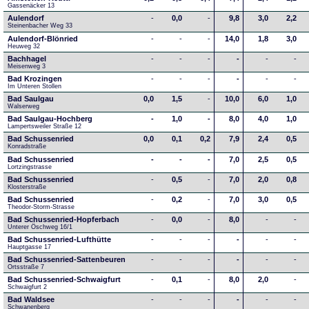
Gassenäcker 13
Aulendorf
-
0,0
-
9,8
3,0
2,2
Steinenbacher Weg 33
Aulendorf-Blönried
-
-
-
14,0
1,8
3,0
Heuweg 32
Bachhagel
-
-
-
-
-
-
Meisenweg 3
Bad Krozingen
-
-
-
-
-
-
Im Unteren Stollen
Bad Saulgau
0,0
1,5
-
10,0
6,0
1,0
Walserweg
Bad Saulgau-Hochberg
-
1,0
-
8,0
4,0
1,0
Lampertsweiler Straße 12
Bad Schussenried
0,0
0,1
0,2
7,9
2,4
0,5
Konradstraße
Bad Schussenried
-
-
-
7,0
2,5
0,5
Lortzingstrasse
Bad Schussenried
-
0,5
-
7,0
2,0
0,8
Klosterstraße
Bad Schussenried
-
0,2
-
7,0
3,0
0,5
Theodor-Storm-Strasse
Bad Schussenried-Hopferbach
-
0,0
-
8,0
-
-
Unterer Öschweg 16/1
Bad Schussenried-Lufthütte
-
-
-
-
-
-
Hauptgasse 17
Bad Schussenried-Sattenbeuren
-
-
-
-
-
-
Ortsstraße 7
Bad Schussenried-Schwaigfurt
-
0,1
-
8,0
2,0
-
Schwaigfurt 2
Bad Waldsee
-
-
-
-
-
-
Schwanenberg