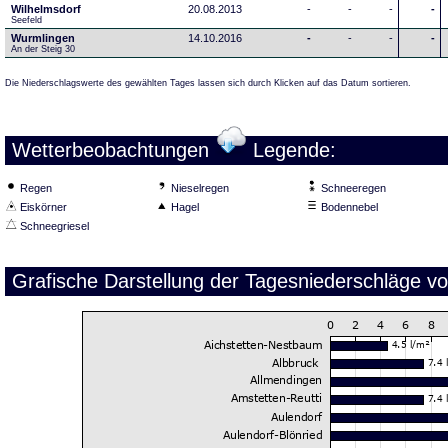
Wilhelmsdorf
20.08.2013
-
-
-
-
Seefeld
Wurmlingen
14.10.2016
-
-
-
-
An der Steig 30
Die Niederschlagswerte des gewählten Tages lassen sich durch Klicken auf das Datum sortieren.
Wetterbeobachtungen
Legende:
Regen
Nieselregen
Schneeregen
Eiskörner
Hagel
Bodennebel
Schneegriesel
Grafische Darstellung der Tagesniederschläge v