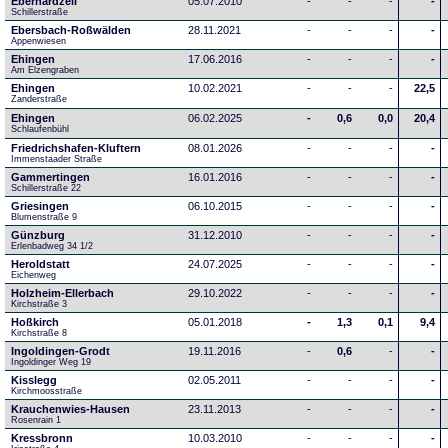
Eberhardzell
05.07.2010
-
-
-
-
Schillerstraße
Ebersbach-Roßwälden
28.11.2021
-
-
-
-
Appenwiesen
Ehingen
17.06.2016
-
-
-
-
Am Elzengraben
Ehingen
10.02.2021
-
-
-
22,5
Zanderstraße
Ehingen
06.02.2025
-
0,6
0,0
20,4
Schlaufenbühl
Friedrichshafen-Kluftern
08.01.2026
-
-
-
-
Immenstaader Straße
Gammertingen
16.01.2016
-
-
-
-
Schillerstraße 22
Griesingen
06.10.2015
-
-
-
-
Blumenstraße 9
Günzburg
31.12.2010
-
-
-
-
Erlenbadweg 34 1/2
Heroldstatt
24.07.2025
-
-
-
-
Eichenweg 
Holzheim-Ellerbach
29.10.2022
-
-
-
-
Kirchstraße 3
Hoßkirch
05.01.2018
-
1,3
0,1
9,4
Kirchstraße 8
Ingoldingen-Grodt
19.11.2016
-
0,6
-
-
Ingoldinger Weg 19
Kisslegg
02.05.2011
-
-
-
-
Kirchmoosstraße
Krauchenwies-Hausen
23.11.2013
-
-
-
-
Rosenrain 1
Kressbronn
10.03.2010
-
-
-
-