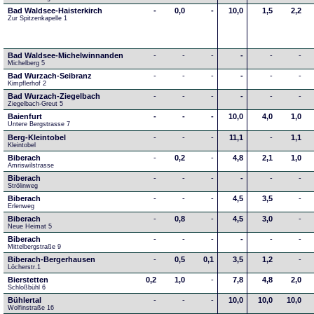
Bad Waldsee-Haisterkirch
-
0,0
-
10,0
1,5
2,2
Zur Spitzenkapelle 1
Bad Waldsee-Michelwinnanden
-
-
-
-
-
-
Michelberg 5
Bad Wurzach-Seibranz
-
-
-
-
-
-
Kimpflerhof 2 
Bad Wurzach-Ziegelbach
-
-
-
-
-
-
Ziegelbach-Greut 5
Baienfurt
-
-
-
10,0
4,0
1,0
Untere Bergstrasse 7
Berg-Kleintobel
-
-
-
11,1
-
1,1
Kleintobel
Biberach
-
0,2
-
4,8
2,1
1,0
Amriswilstrasse
Biberach
-
-
-
-
-
-
Strölinweg
Biberach
-
-
-
4,5
3,5
-
Erlenweg
Biberach
-
0,8
-
4,5
3,0
-
Neue Heimat 5
Biberach
-
-
-
-
-
-
Mittelbergstraße 9
Biberach-Bergerhausen
-
0,5
0,1
3,5
1,2
-
Löcherstr.1
Bierstetten
0,2
1,0
-
7,8
4,8
2,0
Schloßbühl 6
Bühlertal
-
-
-
10,0
10,0
10,0
Wolfinstraße 16