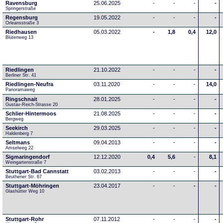
Ravensburg
25.06.2025
-
-
-
-
Springerstraße
Regensburg
19.05.2022
-
-
-
-
Orleansstraße 3
Riedhausen
05.03.2022
-
1,8
0,4
12,0
Blütenweg 13
Riedlingen
21.10.2022
-
-
-
-
Berliner Str. 41
Riedlingen-Neufra
03.11.2020
-
-
-
14,0
Panoramaweg
Ringschnait
28.01.2025
-
-
-
-
Gustav-Reich-Strasse 20
Schlier-Hintermoos
21.08.2025
-
-
-
-
Bergweg
Seekirch
29.03.2025
-
-
-
-
Haldenberg 7
Seltmans
09.04.2013
-
-
-
-
Amselweg 22
Sigmaringendorf
12.12.2020
0,4
5,6
-
8,1
Weingartenstraße 7
Stuttgart-Bad Cannstatt
03.02.2013
-
-
-
-
Beuthener Str. 67
Stuttgart-Möhringen
23.04.2017
-
-
-
-
Glashütter Weg 10
Stuttgart-Rohr
07.11.2012
-
-
-
-