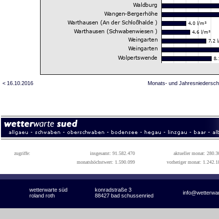
< 16.10.2016
Monats- und Jahresniedersch
zugriffe:
insgesamt: 91.582.470
aktueller monat: 280.3
monatshöchstwert: 1.590.099
vorheriger monat: 1.242.1
wetterwarte süd
konradstraße 3
info@wetterwa
roland roth
88427 bad schussenried