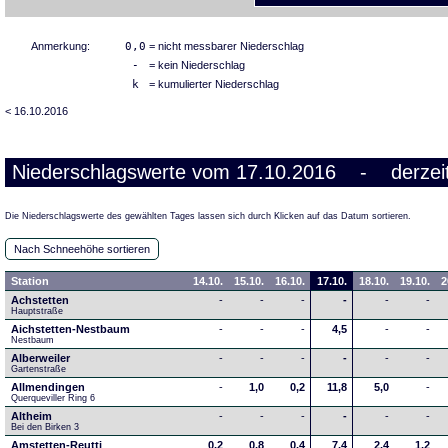
Anmerkung:
0,0
= nicht messbarer Niederschlag
-
= kein Niederschlag
k
= kumulierter Niederschlag
< 16.10.2016
Niederschlagswerte vom 17.10.2016 - derzeit
Die Niederschlagswerte des gewählten Tages lassen sich durch Klicken auf das Datum sortieren.
Nach Schneehöhe sortieren
Station
14.10.
15.10.
16.10.
17.10.
18.10.
19.10.
2
Achstetten
-
-
-
-
-
-
Hauptstraße
Aichstetten-Nestbaum
-
-
-
4,5
-
-
Nestbaum
Alberweiler
-
-
-
-
-
-
Gartenstraße
Allmendingen
-
1,0
0,2
11,8
5,0
-
Querqueviller Ring 6
Altheim
-
-
-
-
-
-
Bei den Birken 3
Amstetten-Reutti
0,2
0,8
0,4
7,4
2,4
1,2