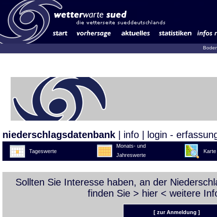
Boden
niederschlagsdatenbank
|
info
|
login - erfassun
Monats- und
Tageswerte
Karte
Jahreswerte
Sollten Sie Interesse haben, an der Niedersc
finden Sie >
hier
< weitere Inf
[ zur Anmeldung ]