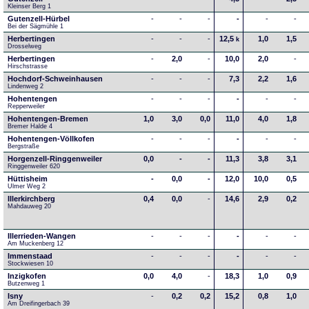
Kleinser Berg 1
Gutenzell-Hürbel
-
-
-
-
-
-
Bei der Sägmühle 1
Herbertingen
-
-
-
12,5
1,0
1,5
k
Drosselweg
Herbertingen
-
2,0
-
10,0
2,0
-
Hirschstrasse
Hochdorf-Schweinhausen
-
-
-
7,3
2,2
1,6
Lindenweg 2
Hohentengen
-
-
-
-
-
-
Repperweiler
Hohentengen-Bremen
1,0
3,0
0,0
11,0
4,0
1,8
Bremer Halde 4
Hohentengen-Völlkofen
-
-
-
-
-
-
Bergstraße
Horgenzell-Ringgenweiler
0,0
-
-
11,3
3,8
3,1
Ringgenweiler 620
Hüttisheim
-
0,0
-
12,0
10,0
0,5
Ulmer Weg 2
Illerkirchberg
0,4
0,0
-
14,6
2,9
0,2
Mahdauweg 20
Illerrieden-Wangen
-
-
-
-
-
-
Am Muckenberg 12
Immenstaad
-
-
-
-
-
-
Stockwiesen 10
Inzigkofen
0,0
4,0
-
18,3
1,0
0,9
Butzenweg 1
Isny
-
0,2
0,2
15,2
0,8
1,0
Am Dreifingerbach 39