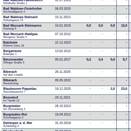
Bad Waldsee-Haisterkirch
02.07.2020
-
-
-
-
Hittelkofer Straße 1
Bad Waldsee-Osterhofen
06.03.2015
-
-
-
-
Hochwaldgasse 4
Bad Waldsee-Steinach
10.11.2013
-
-
-
-
Hofraingasse 15
Bad Wurzach-Dietmanns
19.01.2019
0,0
0,0
0,0
10,0
Postweg 5
Bad Wurzach-Haidgau
07.10.2012
-
-
-
-
Wengener Straße 5
Balzheim
22.12.2023
-
-
-
-
Hinterm Liess 19
Bergatreute
13.02.2012
-
-
-
-
Bolanden 1
Betzenweiler
05.01.2017
0,2
0,4
0,0
9,7
Offinger Straße 5
Biberach
26.11.2025
-
-
-
-
Auf dem Lindele
Biberach
05.05.2022
-
-
-
-
Neusatzweg 
Blaubeuren-Pappelau
19.12.2025
-
-
2,0
23,0
Sotzenhauserstr.7
Bonndorf
29.11.2021
-
-
-
-
Im Tännle 12
Burgrieden
28.10.2013
-
-
-
-
Am Nonnenberg 3
Burgrieden-Rot
18.09.2013
-
-
-
-
Schmiedgasse 5
Dettingen a. d. Iller
31.10.2019
-
-
-
-
Schleifweg 4