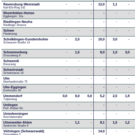
Ravensburg-Weststadt
-
-
-
12,0
1,1
-
Karl-Erb-Ring 142
Rheinfelden-Herten
-
-
-
-
-
-
Eggbergstr. 10a
Riedlingen-Neufra
-
-
-
-
-
-
Riedlinger Strasse
Scheer
-
-
-
-
-
-
Fliederweg
Schelklingen-Gundershofen
-
2,5
-
10,0
3,0
-
Schwarzer-Straße 14
Schemmerberg
-
1,5
-
8,0
1,0
3,0
Drosselweg 9
Schwendi
-
-
-
-
-
-
Kreuzweg
Schwörstadt
-
-
-
-
-
-
Schulstrasse 19
Ulm
-
-
-
-
-
-
Eberhardtstraße 75
Ulm-Eggingen
-
-
-
-
-
-
Dorfstraße 36
Ummendorf
0,0
0,0
0,0
5,2
2,5
1,9
Tulpenweg
Unlingen
-
-
-
-
-
-
Prof.-Rieber-Str.
Unterlenningen
-
-
-
-
-
-
Kirschlatstraße
Uttenweiler-Ahlen
-
1,1
-
8,1
1,5
1,2
Seekircher Straße 8
Vöhringen (Schwarzwald)
-
-
-
14,0
-
-
Drosselweg 3