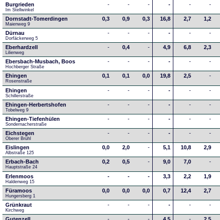
Burgrieden
-
-
-
-
-
-
Im Stellwinkel
Dornstadt-Tomerdingen
0,3
0,9
0,3
16,8
2,7
1,2
Maienweg 9
Dürnau
-
-
-
-
-
-
Dorfäckerweg 5
Eberhardzell
-
0,4
-
4,9
6,8
2,3
Lilienweg
Ebersbach-Musbach, Boos
-
-
-
-
-
-
Hochberger Straße
Ehingen
0,1
0,1
0,0
19,8
2,5
-
Rosenstraße
Ehingen
-
-
-
-
-
-
Schillerstraße
Ehingen-Herbertshofen
-
-
-
-
-
-
Tobelweg 9
Ehingen-Tiefenhülen
-
-
-
-
-
-
Sondernacherstraße
Eichstegen
-
-
-
-
-
-
Oberer Brühl
Eislingen
0,0
2,0
-
5,1
10,8
2,9
Albstraße 125
Erbach-Bach
0,2
0,5
-
9,0
7,0
-
Hauptstraße 24
Erlenmoos
-
-
-
3,3
2,2
1,9
Haldenweg 15
Füramoos
0,0
0,0
0,0
0,7
12,4
2,7
Hungersberg 1
Grünkraut
-
-
-
-
-
-
Kirchweg
Gutenzell
-
-
-
4,5
-
2,5