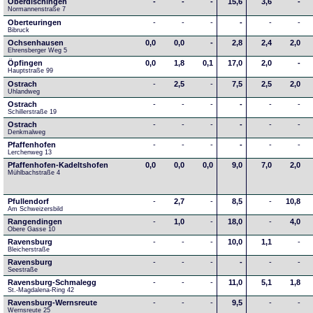
Oberdischingen
-
-
-
15,6
3,6
-
Normannenstraße 7
Oberteuringen
-
-
-
-
-
-
Bibruck
Ochsenhausen
0,0
0,0
-
2,8
2,4
2,0
Ehrensberger Weg 5
Öpfingen
0,0
1,8
0,1
17,0
2,0
-
Hauptstraße 99
Ostrach
-
2,5
-
7,5
2,5
2,0
Uhlandweg
Ostrach
-
-
-
-
-
-
Schillerstraße 19
Ostrach
-
-
-
-
-
-
Denkmalweg 
Pfaffenhofen
-
-
-
-
-
-
Lerchenweg 13
Pfaffenhofen-Kadeltshofen
0,0
0,0
0,0
9,0
7,0
2,0
Mühlbachstraße 4
Pfullendorf
-
2,7
-
8,5
-
10,8
Am Schweizersbild 
Rangendingen
-
1,0
-
18,0
-
4,0
Obere Gasse 10
Ravensburg
-
-
-
10,0
1,1
-
Bleicherstraße
Ravensburg
-
-
-
-
-
-
Seestraße 
Ravensburg-Schmalegg
-
-
-
11,0
5,1
1,8
St.-Magdalena-Ring 42
Ravensburg-Wernsreute
-
-
-
9,5
-
-
Wernsreute 25