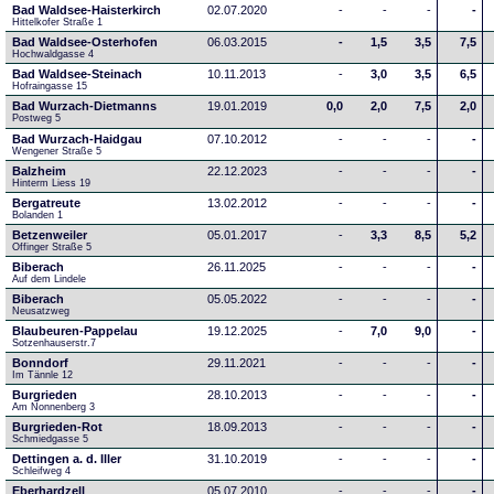
Bad Waldsee-Haisterkirch
02.07.2020
-
-
-
-
Hittelkofer Straße 1
Bad Waldsee-Osterhofen
06.03.2015
-
1,5
3,5
7,5
Hochwaldgasse 4
Bad Waldsee-Steinach
10.11.2013
-
3,0
3,5
6,5
Hofraingasse 15
Bad Wurzach-Dietmanns
19.01.2019
0,0
2,0
7,5
2,0
Postweg 5
Bad Wurzach-Haidgau
07.10.2012
-
-
-
-
Wengener Straße 5
Balzheim
22.12.2023
-
-
-
-
Hinterm Liess 19
Bergatreute
13.02.2012
-
-
-
-
Bolanden 1
Betzenweiler
05.01.2017
-
3,3
8,5
5,2
Offinger Straße 5
Biberach
26.11.2025
-
-
-
-
Auf dem Lindele
Biberach
05.05.2022
-
-
-
-
Neusatzweg 
Blaubeuren-Pappelau
19.12.2025
-
7,0
9,0
-
Sotzenhauserstr.7
Bonndorf
29.11.2021
-
-
-
-
Im Tännle 12
Burgrieden
28.10.2013
-
-
-
-
Am Nonnenberg 3
Burgrieden-Rot
18.09.2013
-
-
-
-
Schmiedgasse 5
Dettingen a. d. Iller
31.10.2019
-
-
-
-
Schleifweg 4
Eberhardzell
05.07.2010
-
-
-
-