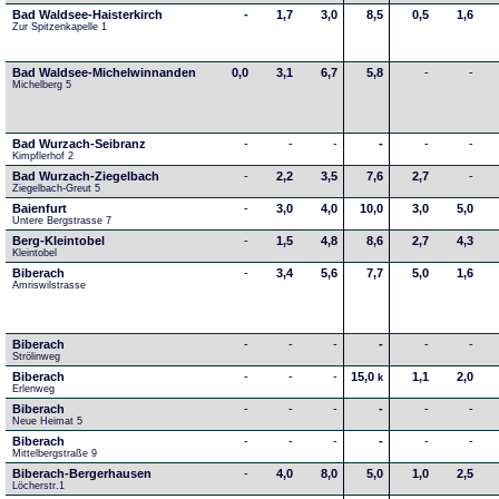
Bad Waldsee-Haisterkirch
-
1,7
3,0
8,5
0,5
1,6
Zur Spitzenkapelle 1
Bad Waldsee-Michelwinnanden
0,0
3,1
6,7
5,8
-
-
Michelberg 5
Bad Wurzach-Seibranz
-
-
-
-
-
-
Kimpflerhof 2 
Bad Wurzach-Ziegelbach
-
2,2
3,5
7,6
2,7
-
Ziegelbach-Greut 5
Baienfurt
-
3,0
4,0
10,0
3,0
5,0
Untere Bergstrasse 7
Berg-Kleintobel
-
1,5
4,8
8,6
2,7
4,3
Kleintobel
Biberach
-
3,4
5,6
7,7
5,0
1,6
Amriswilstrasse
Biberach
-
-
-
-
-
-
Strölinweg
Biberach
-
-
-
15,0
1,1
2,0
k
Erlenweg
Biberach
-
-
-
-
-
-
Neue Heimat 5
Biberach
-
-
-
-
-
-
Mittelbergstraße 9
Biberach-Bergerhausen
-
4,0
8,0
5,0
1,0
2,5
Löcherstr.1