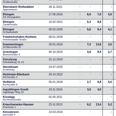
Schillerstraße
Ebersbach-Roßwälden
28.11.2021
-
-
-
-
Appenwiesen
Ehingen
17.06.2016
-
6,0
7,0
4,0
Am Elzengraben
Ehingen
10.02.2021
-
6,3
8,8
-
Zanderstraße
Ehingen
06.02.2025
-
5,6
9,4
4,1
Schlaufenbühl
Friedrichshafen-Kluftern
08.01.2026
-
-
-
-
Immenstaader Straße
Gammertingen
16.01.2016
-
7,2
13,6
3,5
Schillerstraße 22
Griesingen
06.10.2015
-
4,8
8,4
2,7
Blumenstraße 9
Günzburg
31.12.2010
-
-
-
-
Erlenbadweg 34 1/2
Heroldstatt
24.07.2025
-
-
-
-
Eichenweg 
Holzheim-Ellerbach
29.10.2022
-
-
-
-
Kirchstraße 3
Hoßkirch
05.01.2018
-
2,7
6,8
5,5
Kirchstraße 8
Ingoldingen-Grodt
19.11.2016
-
3,5
4,0
-
Ingoldinger Weg 19
Kisslegg
02.05.2011
-
-
-
-
Kirchmoosstraße
Krauchenwies-Hausen
23.11.2013
-
6,2
13,4
5,2
Rosenrain 1
Kressbronn
10.03.2010
-
-
-
-
Irisstraße 4