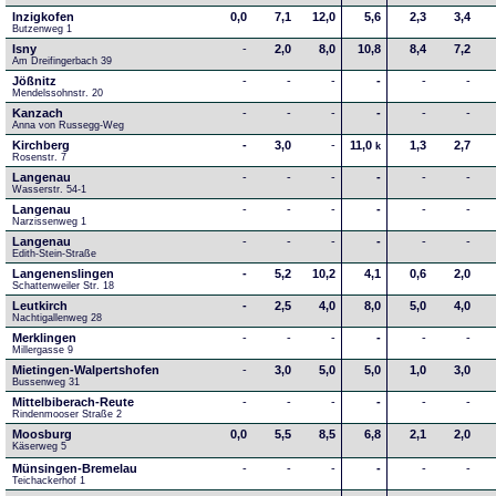
Inzigkofen
0,0
7,1
12,0
5,6
2,3
3,4
Butzenweg 1
Isny
-
2,0
8,0
10,8
8,4
7,2
Am Dreifingerbach 39
Jößnitz
-
-
-
-
-
-
Mendelssohnstr. 20
Kanzach
-
-
-
-
-
-
Anna von Russegg-Weg
Kirchberg
-
3,0
-
11,0
1,3
2,7
k
Rosenstr. 7
Langenau
-
-
-
-
-
-
Wasserstr. 54-1
Langenau
-
-
-
-
-
-
Narzissenweg 1
Langenau
-
-
-
-
-
-
Edith-Stein-Straße
Langenenslingen
-
5,2
10,2
4,1
0,6
2,0
Schattenweiler Str. 18
Leutkirch
-
2,5
4,0
8,0
5,0
4,0
Nachtigallenweg 28
Merklingen
-
-
-
-
-
-
Millergasse 9
Mietingen-Walpertshofen
-
3,0
5,0
5,0
1,0
3,0
Bussenweg 31
Mittelbiberach-Reute
-
-
-
-
-
-
Rindenmooser Straße 2
Moosburg
0,0
5,5
8,5
6,8
2,1
2,0
Käserweg 5
Münsingen-Bremelau
-
-
-
-
-
-
Teichackerhof 1