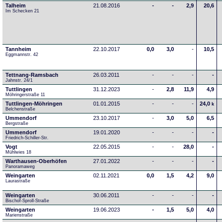
Talheim
21.08.2016
-
-
2,9
20,6
Im Schecken 21
Tannheim
22.10.2017
0,0
3,0
-
10,5
Eggmannstr. 42     
Tettnang-Ramsbach
26.03.2011
-
-
-
-
Jahnstr. 24/1
Tuttlingen
31.12.2023
-
2,8
11,9
4,9
Möhringerstraße 11
Tuttlingen-Möhringen
01.01.2015
-
-
-
24,0
k
Belchenstraße
Ummendorf
23.10.2017
-
3,0
5,0
6,5
Bergstraße
Ummendorf
19.01.2020
-
-
-
-
Friedrich-Schiller-Str.
Vogt
22.05.2015
-
-
28,0
-
Mühlwies 18
Warthausen-Oberhöfen
27.01.2022
-
-
-
-
Panoramaweg 
Weingarten
02.11.2021
0,0
1,5
4,2
9,0
Laurastraße
Weingarten
30.06.2011
-
-
-
-
Bischof-Sproll-Straße
Weingarten
19.06.2023
-
1,5
5,0
4,0
Marienstraße