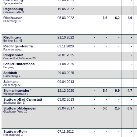
Ravensburg
25.06.2025
-
-
-
-
Springerstraße
Regensburg
19.05.2022
-
-
-
-
Orleansstraße 3
Riedhausen
05.03.2022
-
1,6
6,2
4,6
Blütenweg 13
Riedlingen
21.10.2022
-
-
-
-
Berliner Str. 41
Riedlingen-Neufra
03.11.2020
-
-
-
-
Panoramaweg
Ringschnait
28.01.2025
-
-
-
-
Gustav-Reich-Strasse 20
Schlier-Hintermoos
21.08.2025
-
-
-
-
Bergweg
Seekirch
29.03.2025
-
-
-
-
Haldenberg 7
Seltmans
09.04.2013
-
-
-
-
Amselweg 22
Sigmaringendorf
12.12.2020
-
5,4
9,9
4,7
Weingartenstraße 7
Stuttgart-Bad Cannstatt
03.02.2013
-
-
-
-
Beuthener Str. 67
Stuttgart-Möhringen
23.04.2017
-
0,0
2,5
6,5
Glashütter Weg 10
Stuttgart-Rohr
07.11.2012
-
-
-
-
Hirschsprung 3