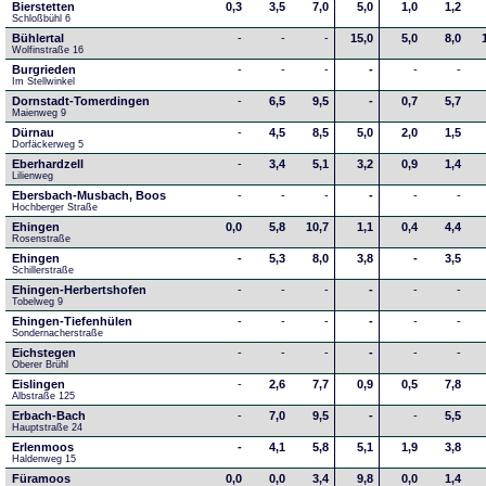
Bierstetten
0,3
3,5
7,0
5,0
1,0
1,2
Schloßbühl 6
Bühlertal
-
-
-
15,0
5,0
8,0
Wolfinstraße 16
Burgrieden
-
-
-
-
-
-
Im Stellwinkel
Dornstadt-Tomerdingen
-
6,5
9,5
-
0,7
5,7
Maienweg 9
Dürnau
-
4,5
8,5
5,0
2,0
1,5
Dorfäckerweg 5
Eberhardzell
-
3,4
5,1
3,2
0,9
1,4
Lilienweg
Ebersbach-Musbach, Boos
-
-
-
-
-
-
Hochberger Straße
Ehingen
0,0
5,8
10,7
1,1
0,4
4,4
Rosenstraße
Ehingen
-
5,3
8,0
3,8
-
3,5
Schillerstraße
Ehingen-Herbertshofen
-
-
-
-
-
-
Tobelweg 9
Ehingen-Tiefenhülen
-
-
-
-
-
-
Sondernacherstraße
Eichstegen
-
-
-
-
-
-
Oberer Brühl
Eislingen
-
2,6
7,7
0,9
0,5
7,8
Albstraße 125
Erbach-Bach
-
7,0
9,5
-
-
5,5
Hauptstraße 24
Erlenmoos
-
4,1
5,8
5,1
1,9
3,8
Haldenweg 15
Füramoos
0,0
0,0
3,4
9,8
0,0
1,4