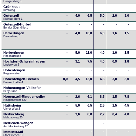
Hungersberg 1
Grünkraut
-
-
-
-
-
-
Kirchweg
Gutenzell
-
4,0
6,5
5,0
2,0
3,0
Kleinser Berg 1
Gutenzell-Hürbel
-
-
-
-
-
-
Bei der Sägmühle 1
Herbertingen
-
4,8
10,0
6,0
1,6
1,5
Drosselweg
Herbertingen
-
5,0
11,0
4,0
1,0
1,5
Hirschstrasse
Hochdorf-Schweinhausen
-
3,1
7,5
4,0
0,9
1,8
Lindenweg 2
Hohentengen
-
-
-
-
-
-
Repperweiler
Hohentengen-Bremen
0,0
4,5
13,0
4,5
3,0
3,0
Bremer Halde 4
Hohentengen-Völlkofen
-
-
-
-
-
-
Bergstraße
Horgenzell-Ringgenweiler
-
2,6
6,1
8,5
1,5
7,8
Ringgenweiler 620
Hüttisheim
-
5,0
6,5
2,5
1,5
4,5
Ulmer Weg 2
Illerkirchberg
-
3,6
8,0
2,2
0,4
4,0
Mahdauweg 20
Illerrieden-Wangen
-
-
-
-
-
-
Am Muckenberg 12
Immenstaad
-
-
-
-
-
-
Stockwiesen 10