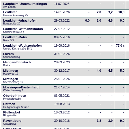
Laupheim-Untersulmetingen
11.07.2023
-
-
-
-
Am Espan
Leutkirch
14.01.2026
-
2,0
3,2
10,3
Unterer Auenweg 25
Leutkirch-Adrazhofen
29.03.2022
0,0
2,0
4,8
9,0
Bergstraße 20
Leutkirch-Ottmannshofen
27.07.2012
-
-
-
-
Spitalriedstraße 5
Leutkirch-Rotis
08.05.2016
-
-
-
-
Rotis 5/2
Leutkirch-Wuchzenhofen
19.09.2016
-
-
-
77,0
k
Untere Kirchstraße 18/1
Luzern
31.01.2026
-
-
-
-
Schönbühlring
Mengen-Ennetach
28.03.2023
-
-
-
-
Breite 
Mietingen
30.12.2017
-
4,0
4,5
5,0
Hangweg 15
Mietingen
25.01.2026
-
-
-
-
Seerosenweg 10
Mössingen-Bästenhardt
21.07.2014
-
-
-
-
Weissdornweg 7
Oberboihingen
03.05.2021
-
-
-
-
Friedhofstraße
Ostrach
19.08.2013
-
-
-
-
Heiligenberger Straße
Pfullendorf
18.03.2012
-
-
-
-
Ringstraße 
Ravensburg
30.10.2016
-
1,8
3,9
9,0
Olgastraße