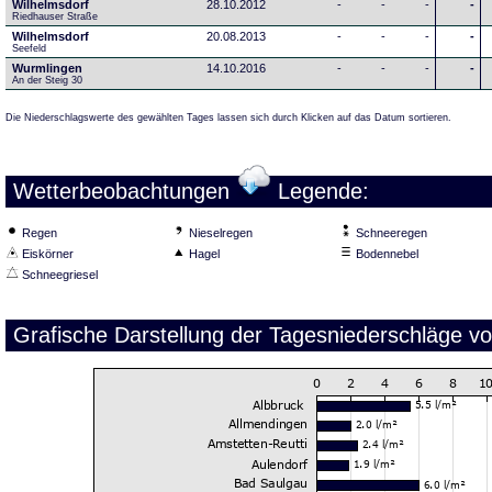
Wilhelmsdorf
28.10.2012
-
-
-
-
Riedhauser Straße 
Wilhelmsdorf
20.08.2013
-
-
-
-
Seefeld
Wurmlingen
14.10.2016
-
-
-
-
An der Steig 30
Die Niederschlagswerte des gewählten Tages lassen sich durch Klicken auf das Datum sortieren.
Wetterbeobachtungen
Legende:
Regen
Nieselregen
Schneeregen
Eiskörner
Hagel
Bodennebel
Schneegriesel
Grafische Darstellung der Tagesniederschläge v