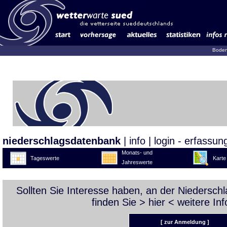
Boden
niederschlagsdatenbank
|
info
|
login - erfassun
Monats- und
Tageswerte
Karte
Jahreswerte
Sollten Sie Interesse haben, an der Niedersc
finden Sie >
hier
< weitere Inf
[ zur Anmeldung ]