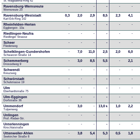
St.-Magdalena-Ring 42
Ravensburg-Wernsreute
-
-
-
-
-
-
Wernsreute 25
Ravensburg-Weststadt
0,3
2,0
2,9
8,5
2,3
4,1
Karl-Erb-Ring 142
Rheinfelden-Herten
-
-
-
-
-
-
Eggbergstr. 10a
Riedlingen-Neufra
-
-
-
-
-
-
Riedlinger Strasse
Scheer
-
-
-
-
-
-
Fliederweg
Schelklingen-Gundershofen
-
7,0
11,0
2,5
2,0
6,0
Schwarzer-Straße 14
Schemmerberg
-
3,0
8,5
5,5
-
2,1
Drosselweg 9
Schwendi
-
-
-
-
-
-
Kreuzweg
Schwörstadt
-
-
-
-
-
-
Schulstrasse 19
Ulm
-
-
-
-
-
-
Eberhardtstraße 75
Ulm-Eggingen
-
-
-
-
-
-
Dorfstraße 36
Ummendorf
-
3,0
-
13,0
1,0
2,2
k
Tulpenweg
Unlingen
-
-
-
-
-
-
Prof.-Rieber-Str.
Unterlenningen
-
-
-
-
-
-
Kirschlatstraße
Uttenweiler-Ahlen
-
3,8
5,4
5,3
0,5
1,8
Seekircher Straße 8