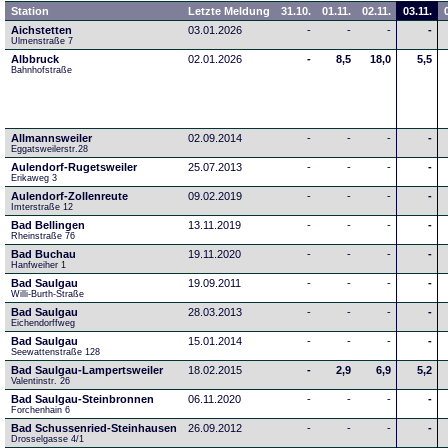
Station
Letzte Meldung
31.10.
01.11.
02.11.
03.11.
Aichstetten
03.01.2026
-
-
-
-
Ulmenstraße 7
Albbruck
02.01.2026
-
8,5
18,0
5,5
Bahnhofstraße
Allmannsweiler
02.09.2014
-
-
-
-
Eggatsweilerstr.28
Aulendorf-Rugetsweiler
25.07.2013
-
-
-
-
Erikaweg 3
Aulendorf-Zollenreute
09.02.2019
-
-
-
-
Imterstraße 12
Bad Bellingen
13.11.2019
-
-
-
-
Rheinstraße 76
Bad Buchau
19.11.2020
-
-
-
-
Hanfweiher 1
Bad Saulgau
19.09.2011
-
-
-
-
Willi-Burth-Straße
Bad Saulgau
28.03.2013
-
-
-
-
Eichendorffweg
Bad Saulgau
15.01.2014
-
-
-
-
Seewattenstraße 128
Bad Saulgau-Lampertsweiler
18.02.2015
-
2,9
6,9
5,2
Valentinstr. 26
Bad Saulgau-Steinbronnen
06.11.2020
-
-
-
-
Forchenhain 6
Bad Schussenried-Steinhausen
26.09.2012
-
-
-
-
Drosselgasse 4/1