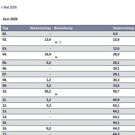
< Mai 2026
Juni 2026
Tag
Niederschlag
Bemerkung
Niederschlag 
01.
-
0,0
02.
12,0
12,0
03.
-
12,0
04.
16,9
28,9
05.
0,2
29,1
06.
-
29,1
07.
-
29,1
08.
1,2
30,3
09.
3,2
33,5
10.
26,2
59,7
11.
1,2
60,9
12.
3,2
64,1
13.
-
64,1
14.
-
64,1
15.
-
64,1
16.
0,2
64,3
17.
-
64,3