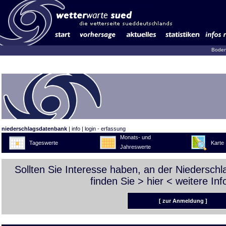
Boden
niederschlagsdatenbank
|
info
|
login - erfassung
Monats- und
Tageswerte
Karte
Jahreswerte
Sollten Sie Interesse haben, an der Niedersch
finden Sie >
hier
< weitere Inf
[ zur Anmeldung ]