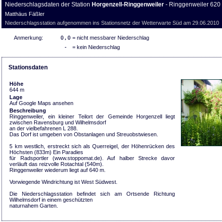
Niederschlagsdaten der Station
Horgenzell-Ringgenweiler
- Ringgenweiler 620
Matthäus Fäßler
Niederschlagsstation aufgenommen ins Stationsnetz der Wetterwarte Süd am 29.06.2010
Anmerkung:
0,0
= nicht messbarer Niederschlag
-
= kein Niederschlag
Stationsdaten
Höhe
644 m
Lage
Auf Google Maps ansehen
Beschreibung
Ringgenweiler, ein kleiner Teilort der Gemeinde Horgenzell liegt
zwischen Ravensburg und Wilhelmsdorf
an der vielbefahrenen L 288.
Das Dorf ist umgeben von Obstanlagen und Streuobstwiesen.
5 km westlich, erstreckt sich als Querreigel, der Höhenrücken des
Höchsten (833m) Ein Paradies
für Radsportler (www.stoppomat.de). Auf halber Strecke davor
verläuft das reizvolle Rotachtal (540m).
Ringgenweiler wiederum liegt auf 640 m.
Vorwiegende Windrichtung ist West Südwest.
Die Niederschlagsstation befindet sich am Ortsende Richtung
Wilhelmsdorf in einem geschützten
naturnahem Garten.