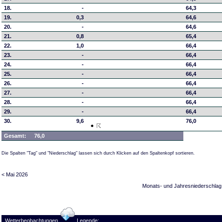
18.
-
64,3
19.
0,3
64,6
20.
-
64,6
21.
0,8
65,4
22.
1,0
66,4
23.
-
66,4
24.
-
66,4
25.
-
66,4
26.
-
66,4
27.
-
66,4
28.
-
66,4
29.
-
66,4
30.
9,6
76,0
Gesamt:
76,0
Die Spalten "Tag" und "Niederschlag" lassen sich durch Klicken auf den Spaltenkopf sortieren.
< Mai 2026
Monats- und Jahresniederschlag
Wetterbeobachtungen
Legende: