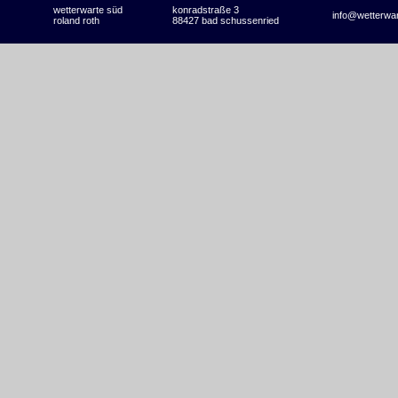
wetterwarte süd
konradstraße 3
info@wetterwa
roland roth
88427 bad schussenried