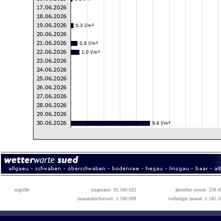
zugriffe:
insgesamt: 91.560.622
aktueller monat: 258.4
monatshöchstwert: 1.590.099
vorheriger monat: 1.242.1