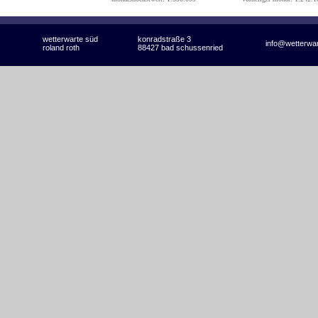
wetterwarte süd
konradstraße 3
info@wetterwa
roland roth
88427 bad schussenried