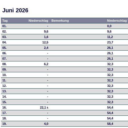
Juni 2026
Tag
Niederschlag
Bemerkung
Niederschlag 
01.
-
0,0
02.
9,6
9,6
03.
1,6
11,2
04.
12,5
23,7
05.
2,4
26,1
06.
-
26,1
07.
-
26,1
08.
6,2
32,3
09.
-
32,3
10.
-
32,3
11.
-
32,3
12.
-
32,3
13.
-
32,3
14.
-
32,3
15.
-
32,3
16.
22,1
54,4
k
17.
-
54,4
18.
-
54,4
19.
4,0
58,4