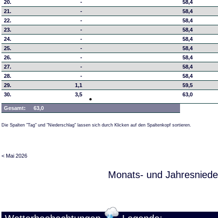
20.
-
58,4
21.
-
58,4
22.
-
58,4
23.
-
58,4
24.
-
58,4
25.
-
58,4
26.
-
58,4
27.
-
58,4
28.
-
58,4
29.
1,1
59,5
30.
3,5
63,0
Gesamt:
63,0
Die Spalten "Tag" und "Niederschlag" lassen sich durch Klicken auf den Spaltenkopf sortieren.
< Mai 2026
Monats- und Jahresniede