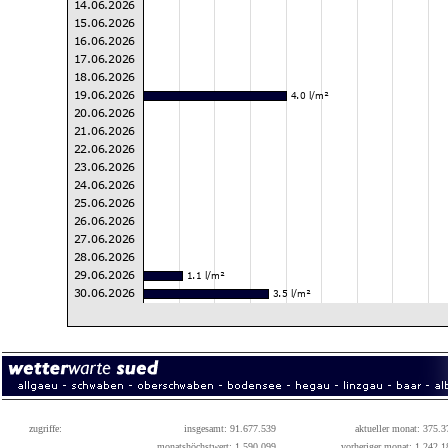
zugriffe:
insgesamt: 91.677.539
aktueller monat: 375.3
monatshöchstwert: 1.590.099
vorheriger monat: 1.242.1