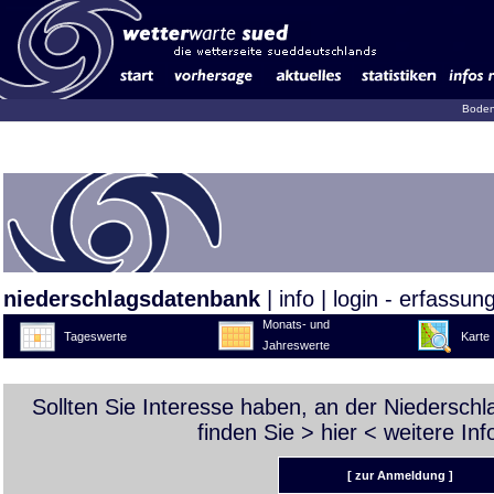
Boden
niederschlagsdatenbank
|
info
|
login - erfassun
Monats- und
Tageswerte
Karte
Jahreswerte
Sollten Sie Interesse haben, an der Niedersch
finden Sie >
hier
< weitere Inf
[ zur Anmeldung ]