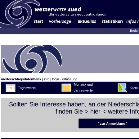
Boden
niederschlagsdatenbank
|
info
|
login - erfassung
Monats- und
Tageswerte
Karte
Jahreswerte
Sollten Sie Interesse haben, an der Niedersch
finden Sie >
hier
< weitere Inf
[ zur Anmeldung ]