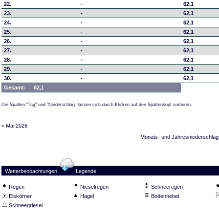
22.
-
62,1
23.
-
62,1
24.
-
62,1
25.
-
62,1
26.
-
62,1
27.
-
62,1
28.
-
62,1
29.
-
62,1
30.
-
62,1
Gesamt:
62,1
Die Spalten "Tag" und "Niederschlag" lassen sich durch Klicken auf den Spaltenkopf sortieren.
< Mai 2026
Monats- und Jahresniederschlag
Wetterbeobachtungen
Legende:
Regen
Nieselregen
Schneeregen
Eiskörner
Hagel
Bodennebel
Schneegriesel