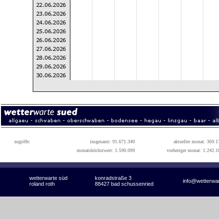
zugriffe:
insgesamt: 91.671.340
aktueller monat: 369.1
monatshöchstwert: 1.590.099
vorheriger monat: 1.242.1
wetterwarte süd
konradstraße 3
info@wetterwa
roland roth
88427 bad schussenried