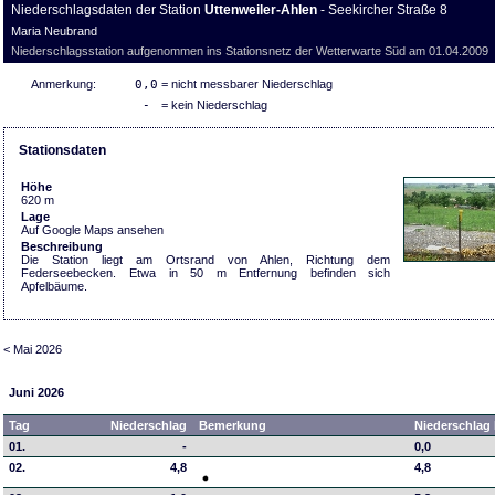
Niederschlagsdaten der Station
Uttenweiler-Ahlen
- Seekircher Straße 8
Maria Neubrand
Niederschlagsstation aufgenommen ins Stationsnetz der Wetterwarte Süd am 01.04.2009
Anmerkung:
0,0
= nicht messbarer Niederschlag
-
= kein Niederschlag
Stationsdaten
Höhe
620 m
Lage
Auf Google Maps ansehen
Beschreibung
Die Station liegt am Ortsrand von Ahlen, Richtung dem
Federseebecken. Etwa in 50 m Entfernung befinden sich
Apfelbäume.
< Mai 2026
Juni 2026
Tag
Niederschlag
Bemerkung
Niederschlag 
01.
-
0,0
02.
4,8
4,8