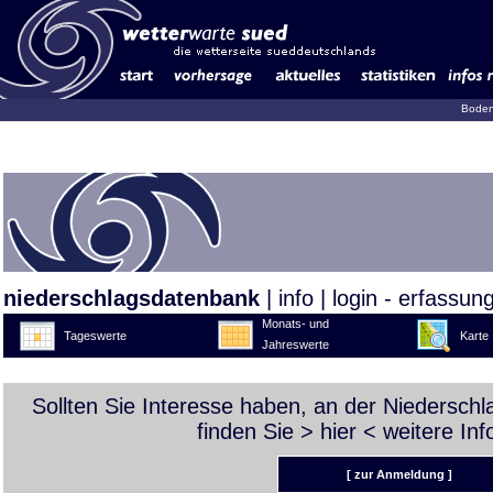
Boden
niederschlagsdatenbank
|
info
|
login - erfassun
Monats- und
Tageswerte
Karte
Jahreswerte
Sollten Sie Interesse haben, an der Niedersch
finden Sie >
hier
< weitere Inf
[ zur Anmeldung ]