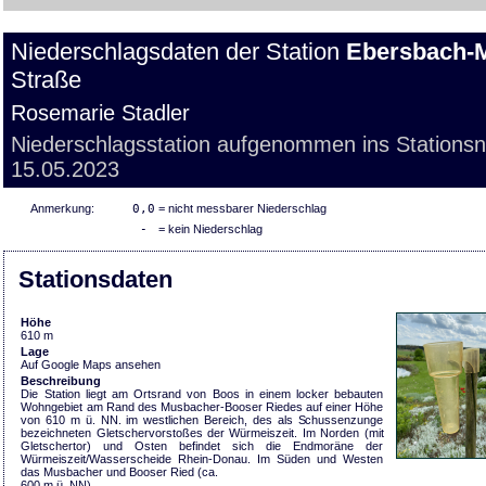
Niederschlagsdaten der Station
Ebersbach-
Straße
Rosemarie Stadler
Niederschlagsstation aufgenommen ins Stations
15.05.2023
Anmerkung:
0,0
= nicht messbarer Niederschlag
-
= kein Niederschlag
Stationsdaten
Höhe
610 m
Lage
Auf Google Maps ansehen
Beschreibung
Die Station liegt am Ortsrand von Boos in einem locker bebauten
Wohngebiet am Rand des Musbacher-Booser Riedes auf einer Höhe
von 610 m ü. NN. im westlichen Bereich, des als Schussenzunge
bezeichneten Gletschervorstoßes der Würmeiszeit. Im Norden (mit
Gletschertor) und Osten befindet sich die Endmoräne der
Würmeiszeit/Wasserscheide Rhein-Donau. Im Süden und Westen
das Musbacher und Booser Ried (ca.
600 m ü. NN).