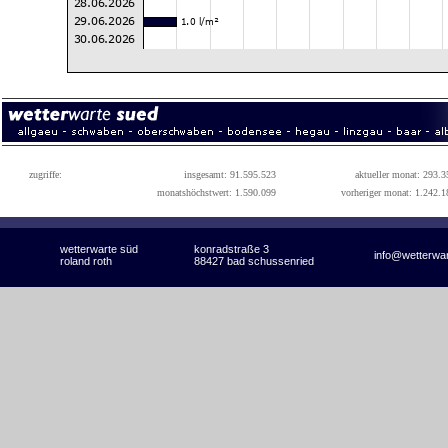
zugriffe:
insgesamt: 91.595.523
aktueller monat: 293.3
monatshöchstwert: 1.590.099
vorheriger monat: 1.242.1
wetterwarte süd
konradstraße 3
info@wetterwa
roland roth
88427 bad schussenried