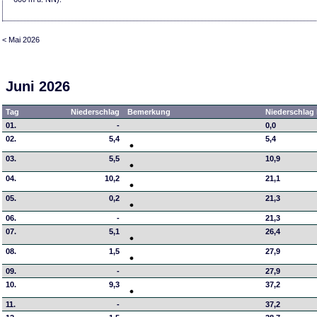
< Mai 2026
Juni 2026
Tag
Niederschlag
Bemerkung
Niederschlag 
01.
-
0,0
02.
5,4
5,4
03.
5,5
10,9
04.
10,2
21,1
05.
0,2
21,3
06.
-
21,3
07.
5,1
26,4
08.
1,5
27,9
09.
-
27,9
10.
9,3
37,2
11.
-
37,2