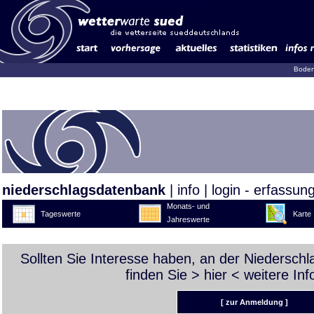
Boden
niederschlagsdatenbank
|
info
|
login - erfassun
Monats- und
Tageswerte
Karte
Jahreswerte
Sollten Sie Interesse haben, an der Niedersch
finden Sie >
hier
< weitere Inf
[ zur Anmeldung ]