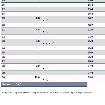
15.
-
15,4
16.
-
15,4
17.
-
15,4
18.
-
15,4
19.
0,8
16,2
20.
-
16,2
21.
4,8
21,0
22.
-
21,0
23.
4,0
25,0
24.
-
25,0
25.
-
25,0
26.
-
25,0
27.
-
25,0
28.
2,0
27,0
29.
-
27,0
30.
12,0
39,0
Gesamt:
39,0
Die Spalten "Tag" und "Niederschlag" lassen sich durch Klicken auf den Spaltenkopf sortieren.