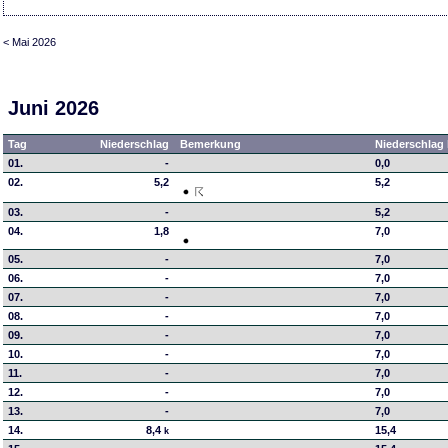
< Mai 2026
Juni 2026
Tag
Niederschlag
Bemerkung
Niederschlag 
01.
-
0,0
02.
5,2
5,2
03.
-
5,2
04.
1,8
7,0
05.
-
7,0
06.
-
7,0
07.
-
7,0
08.
-
7,0
09.
-
7,0
10.
-
7,0
11.
-
7,0
12.
-
7,0
13.
-
7,0
14.
8,4
15,4
k