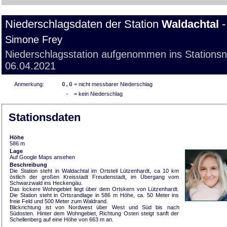
Niederschlagsdaten der Station
Waldachtal
-
Simone Frey
Niederschlagsstation aufgenommen ins Stations
06.04.2021
Anmerkung:
0,0
= nicht messbarer Niederschlag
-
= kein Niederschlag
Stationsdaten
Höhe
586 m
Lage
Auf Google Maps ansehen
Beschreibung
Die Station steht in Waldachtal im Ortsteil Lützenhardt, ca 10 km
östlich der großen Kreisstadt Freudenstadt, im Übergang vom
Schwarzwald ins Heckengäu.
Das lockere Wohngebiet liegt über dem Ortskern von Lützenhardt.
Die Station steht in Ortsrandlage in 586 m Höhe, ca. 50 Meter ins
freie Feld und 500 Meter zum Waldrand.
Blickrichtung ist von Nordwest über West und Süd bis nach
Südosten. Hinter dem Wohngebiet, Richtung Osten steigt sanft der
Schellenberg auf eine Höhe von 663 m an.