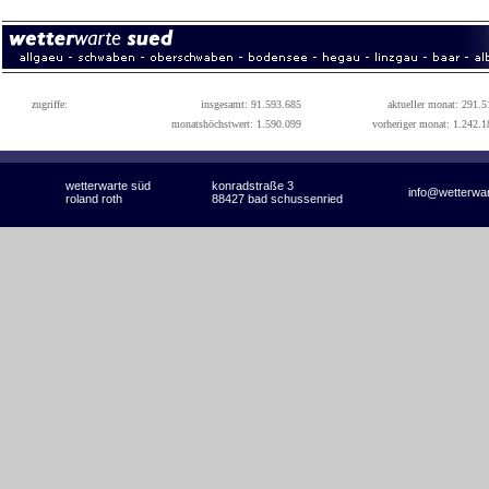
zugriffe:
insgesamt: 91.593.685
aktueller monat: 291.5
monatshöchstwert: 1.590.099
vorheriger monat: 1.242.1
wetterwarte süd
konradstraße 3
info@wetterwa
roland roth
88427 bad schussenried