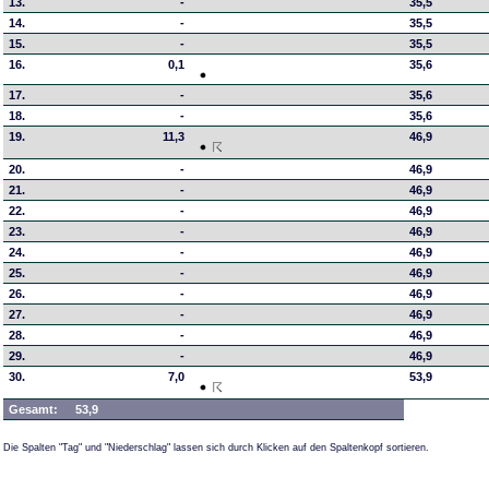
13.
-
35,5
14.
-
35,5
15.
-
35,5
16.
0,1
35,6
17.
-
35,6
18.
-
35,6
19.
11,3
46,9
20.
-
46,9
21.
-
46,9
22.
-
46,9
23.
-
46,9
24.
-
46,9
25.
-
46,9
26.
-
46,9
27.
-
46,9
28.
-
46,9
29.
-
46,9
30.
7,0
53,9
Gesamt:
53,9
Die Spalten "Tag" und "Niederschlag" lassen sich durch Klicken auf den Spaltenkopf sortieren.