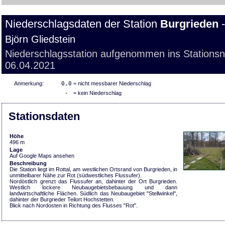
Niederschlagsdaten der Station
Burgrieden
-
Björn Gliedstein
Niederschlagsstation aufgenommen ins Stations
06.04.2021
Anmerkung:
0,0
= nicht messbarer Niederschlag
-
= kein Niederschlag
Stationsdaten
Höhe
496 m
Lage
Auf Google Maps ansehen
Beschreibung
Die Station liegt im Rottal, am westlichen Ortsrand von Burgrieden, in
unmittelbarer Nähe zur Rot (südwestliches Flussufer).
Nordöstlich grenzt das Flussufer an, dahinter der Ort Burgrieden.
Westlich lockere Neubaugebietsbebauung und dann
landwirtschaftliche Flächen. Südlich das Neubaugebiet "Stellwinkel",
dahinter der Burgrieder Teilort Hochstetten.
Blick nach Nordosten in Richtung des Flusses "Rot".