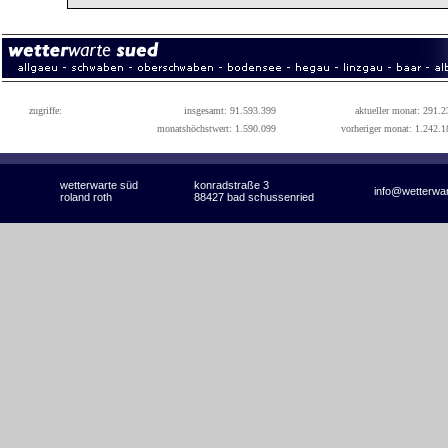
zugriffe:
insgesamt: 91.593.399
aktueller monat: 291.2
monatshöchstwert: 1.590.099
vorheriger monat: 1.242.1
wetterwarte süd
konradstraße 3
info@wetterwa
roland roth
88427 bad schussenried