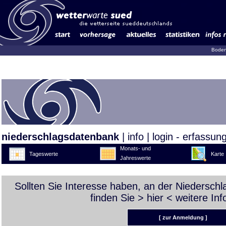
Boden
niederschlagsdatenbank
|
info
|
login - erfassun
Monats- und
Tageswerte
Karte
Jahreswerte
Sollten Sie Interesse haben, an der Niedersch
finden Sie >
hier
< weitere Inf
[ zur Anmeldung ]