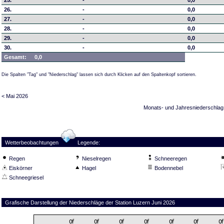
25.
-
0,0
26.
-
0,0
27.
-
0,0
28.
-
0,0
29.
-
0,0
30.
-
0,0
Gesamt:
0,0
Die Spalten "Tag" und "Niederschlag" lassen sich durch Klicken auf den Spaltenkopf sortieren.
< Mai 2026
Monats- und Jahresniederschlag
Wetterbeobachtungen
Legende:
Regen
Nieselregen
Schneeregen
Eiskörner
Hagel
Bodennebel
Schneegriesel
Grafische Darstellung der Niederschläge der Station Luzern Juni 2026