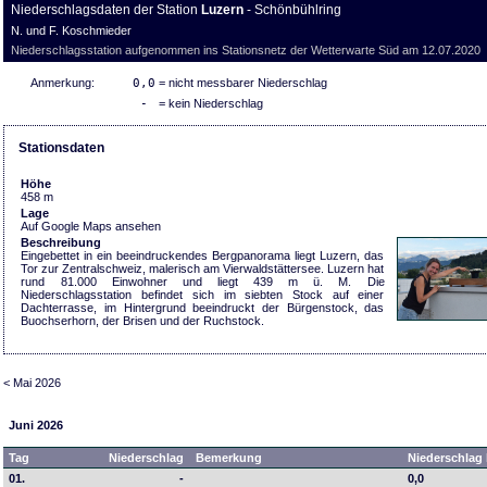
Niederschlagsdaten der Station
Luzern
- Schönbühlring
N. und F. Koschmieder
Niederschlagsstation aufgenommen ins Stationsnetz der Wetterwarte Süd am 12.07.2020
Anmerkung:
0,0
= nicht messbarer Niederschlag
-
= kein Niederschlag
Stationsdaten
Höhe
458 m
Lage
Auf Google Maps ansehen
Beschreibung
Eingebettet in ein beeindruckendes Bergpanorama liegt Luzern, das
Tor zur Zentralschweiz, malerisch am Vierwaldstättersee. Luzern hat
rund 81.000 Einwohner und liegt 439 m ü. M. Die
Niederschlagsstation befindet sich im siebten Stock auf einer
Dachterrasse, im Hintergrund beeindruckt der Bürgenstock, das
Buochserhorn, der Brisen und der Ruchstock.
< Mai 2026
Juni 2026
Tag
Niederschlag
Bemerkung
Niederschlag 
01.
-
0,0