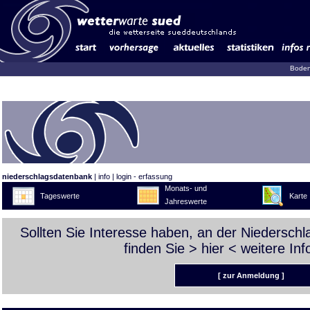
Boden
niederschlagsdatenbank
|
info
|
login - erfassung
Monats- und
Tageswerte
Karte
Jahreswerte
Sollten Sie Interesse haben, an der Niedersch
finden Sie >
hier
< weitere Inf
[ zur Anmeldung ]