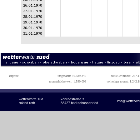
zugriffe:
insgesamt: 91.589.345
aktueller monat: 287.1
monatshöchstwert: 1.590.099
vorheriger monat: 1.242.1
wetterwarte süd
konradstraße 3
info@wetterwa
roland roth
88427 bad schussenried