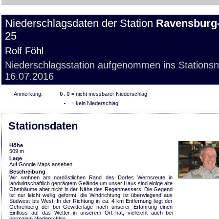
Niederschlagsdaten der Station
Ravensburg
25
Rolf Föhl
Niederschlagsstation aufgenommen ins Stations
16.07.2016
Anmerkung:
0,0
= nicht messbarer Niederschlag
-
= kein Niederschlag
Stationsdaten
Höhe
509 m
Lage
Auf Google Maps ansehen
Beschreibung
Wir wohnen am nordöstlichen Rand des Dorfes Wernsreute in
landwirtschaftlich geprägtem Gelände um unser Haus sind einige alte
Obstbäume aber nicht in der Nähe des Regenmessers. Die Gegend
ist nur leicht wellig geformt, die Windrichtung ist überwiegend aus
Südwest bis West. In der Richtung in ca. 4 km Entfernung liegt der
Gehrenberg der bei Gewitterlage nach unserer Erfahrung einen
Einfluss auf das Wetter in unserem Ort hat, vielleicht auch bei
normalem Niederschlag.