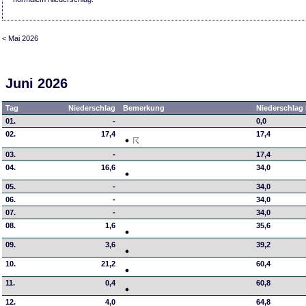
< Mai 2026
Juni 2026
Tag
Niederschlag
Bemerkung
Niederschlag 
01.
-
0,0
02.
17,4
17,4
03.
-
17,4
04.
16,6
34,0
05.
-
34,0
06.
-
34,0
07.
-
34,0
08.
1,6
35,6
09.
3,6
39,2
10.
21,2
60,4
11.
0,4
60,8
12.
4,0
64,8