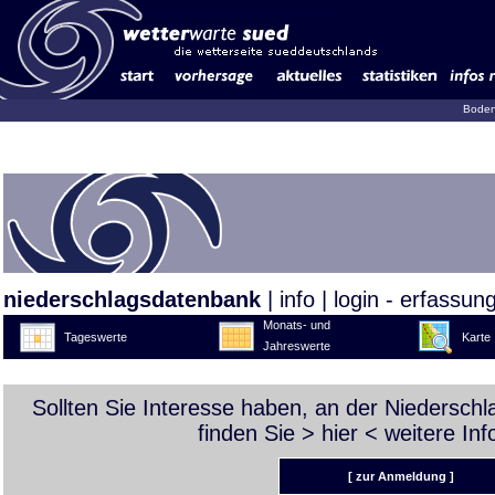
Boden
niederschlagsdatenbank
|
info
|
login - erfassun
Monats- und
Tageswerte
Karte
Jahreswerte
Sollten Sie Interesse haben, an der Niedersch
finden Sie >
hier
< weitere Inf
[ zur Anmeldung ]