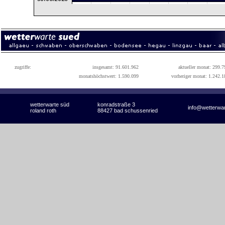
zugriffe:
insgesamt: 91.601.962
aktueller monat: 299.7
monatshöchstwert: 1.590.099
vorheriger monat: 1.242.1
wetterwarte süd
konradstraße 3
info@wetterwa
roland roth
88427 bad schussenried