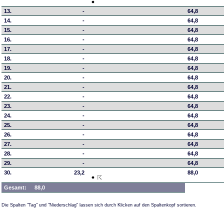
13.
-
64,8
14.
-
64,8
15.
-
64,8
16.
-
64,8
17.
-
64,8
18.
-
64,8
19.
-
64,8
20.
-
64,8
21.
-
64,8
22.
-
64,8
23.
-
64,8
24.
-
64,8
25.
-
64,8
26.
-
64,8
27.
-
64,8
28.
-
64,8
29.
-
64,8
30.
23,2
88,0
Gesamt:
88,0
Die Spalten "Tag" und "Niederschlag" lassen sich durch Klicken auf den Spaltenkopf sortieren.