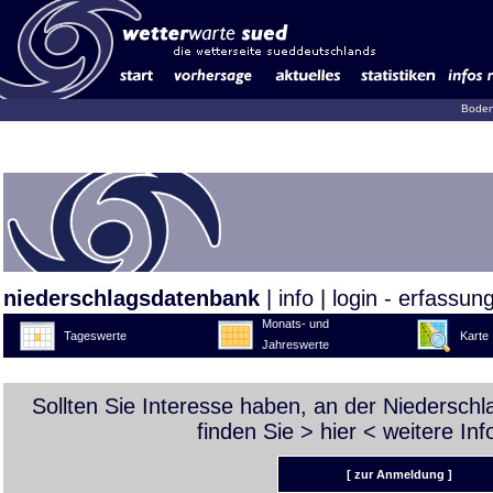
Boden
niederschlagsdatenbank
|
info
|
login - erfassun
Monats- und
Tageswerte
Karte
Jahreswerte
Sollten Sie Interesse haben, an der Niedersch
finden Sie >
hier
< weitere Inf
[ zur Anmeldung ]