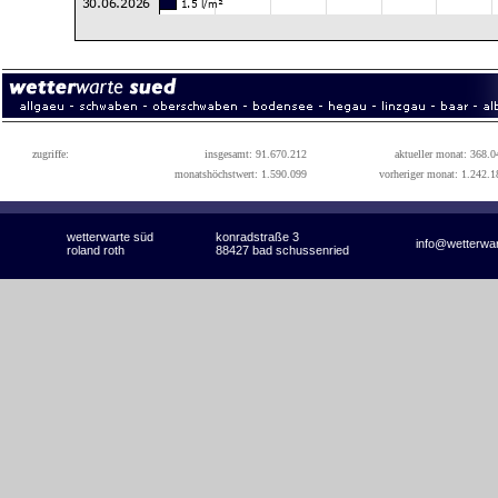
zugriffe:
insgesamt: 91.670.212
aktueller monat: 368.0
monatshöchstwert: 1.590.099
vorheriger monat: 1.242.1
wetterwarte süd
konradstraße 3
info@wetterwa
roland roth
88427 bad schussenried