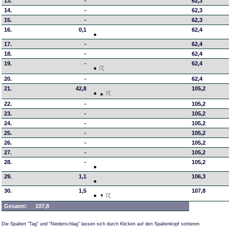
13.
-
62,3
14.
-
62,3
15.
-
62,3
16.
0,1
62,4
17.
-
62,4
18.
-
62,4
19.
-
62,4
20.
-
62,4
21.
42,8
105,2
22.
-
105,2
23.
-
105,2
24.
-
105,2
25.
-
105,2
26.
-
105,2
27.
-
105,2
28.
-
105,2
29.
1,1
106,3
30.
1,5
107,8
Gesamt:
107,8
Die Spalten "Tag" und "Niederschlag" lassen sich durch Klicken auf den Spaltenkopf sortieren.