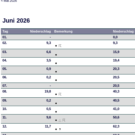
< Mai 2026
Juni 2026
Tag
Niederschlag
Bemerkung
Niederschlag 
01.
-
0,0
02.
9,3
9,3
03.
6,6
15,9
04.
3,5
19,4
05.
0,9
20,3
06.
0,2
20,5
07.
-
20,5
08.
19,8
40,3
09.
0,2
40,5
10.
0,5
41,0
11.
9,6
50,6
12.
11,7
62,3