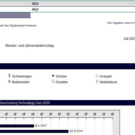
44,0
44,0
Die Angaben sind in l
auf den Spaltenkopf sortieren.
Juli 202
Monats- und Jahresniederschlag
Schneeregen
Schnee
Graupel
Bodennebel
Gewitter
Nebelnässe
n Ravensburg-Schmalegg Juni 2026