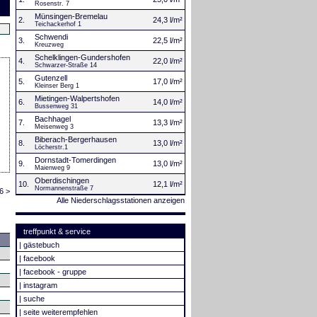
Rosenstr. 7
Münsingen-Bremelau
2.
24,3 l/m²
Teichackerhof 1
Schwendi
3.
22,5 l/m²
Kreuzweg
Schelklingen-Gundershofen
4.
22,0 l/m²
Schwarzer-Straße 14
Gutenzell
5.
17,0 l/m²
Kleinser Berg 1
Mietingen-Walpertshofen
6.
14,0 l/m²
Bussenweg 31
Bachhagel
7.
13,3 l/m²
Meisenweg 3
Biberach-Bergerhausen
8.
13,0 l/m²
Löcherstr.1
Dornstadt-Tomerdingen
9.
13,0 l/m²
Maienweg 9
Oberdischingen
10.
12,1 l/m²
Normannenstraße 7
6 >
Alle Niederschlagsstationen anzeigen
treffpunkt & service
|
gästebuch
|
facebook
|
facebook - gruppe
|
instagram
|
suche
|
seite weiterempfehlen