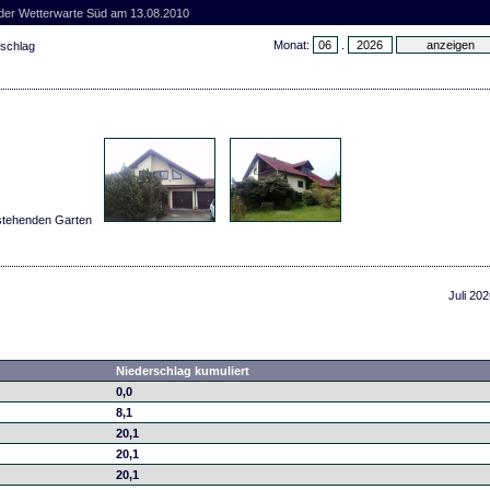
 der Wetterwarte Süd am 13.08.2010
Monat:
.
rschlag
eistehenden Garten
Juli 202
Niederschlag kumuliert
0,0
8,1
20,1
20,1
20,1