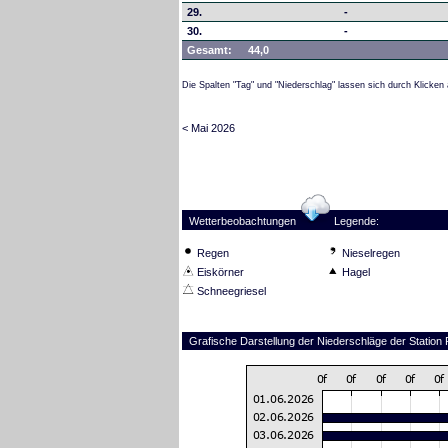
29.
-
30.
-
Gesamt:
44,0
Die Spalten "Tag" und "Niederschlag" lassen sich durch Klicken 
< Mai 2026
Wetterbeobachtungen
Legende:
Regen
Nieselregen
Eiskörner
Hagel
Schneegriesel
Grafische Darstellung der Niederschläge der Statio