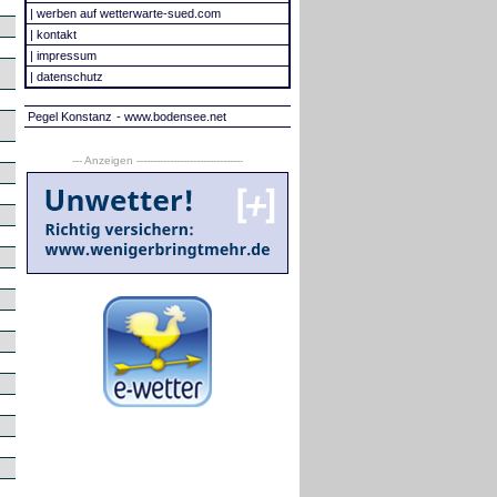
|
werben auf wetterwarte-sued.com
|
kontakt
|
impressum
|
datenschutz
Pegel Konstanz
- www.bodensee.net
--- Anzeigen --------------------------------