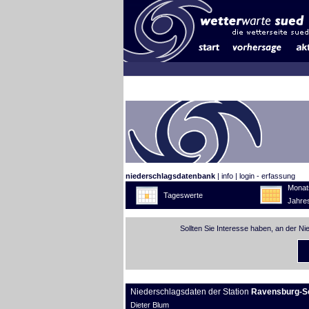
niederschlagsdatenbank
|
info
|
login - erfassung
Monat
Tageswerte
Jahre
Sollten Sie Interesse haben, an der N
Niederschlagsdaten der Station
Ravensburg-S
Dieter Blum