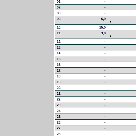
06.
-
07.
-
08.
-
09.
5,9
10.
15,0
11.
3,0
12.
-
13.
-
14.
-
15.
-
16.
-
17.
-
18.
-
19.
-
20.
-
21.
-
22.
-
23.
-
24.
-
25.
-
26.
-
27.
-
28.
-