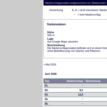
Niederschlagsstation aufgenommen ins Stationsnetz
Anmerkung:
0,0
= nicht messbarer Niede
-
= kein Niederschlag
Stationsdaten
Höhe
555 m
Lage
Auf Google Maps ansehen
Beschreibung
Die Niederschlagsstation befindet sich in einem fr
ohne Beeinflussung von Dächer und Pflanzen.
< Mai 2026
Juni 2026
Tag
Niederschlag
Bemerkung
01.
-
02.
8,1
03.
12,0
04.
-
05.
-