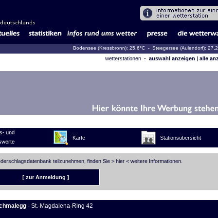
Bodensee (Kressbronn): 25,6°C
- Steegersee (Aulendorf): 27,
wetterstationen -
auswahl anzeigen
|
alle an
s- und
Karte
Stationsübersicht
swerte
iederschlagsdatenbank teilzunehmen, finden Sie >
hier
< weitere Informationen.
[ zur Anmeldung ]
chmalegg
- St.-Magdalena-Ring 42