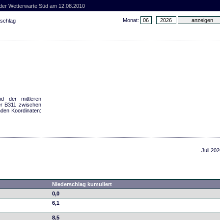
 der Wetterwarte Süd am 12.08.2010
Monat:
.
rschlag
d der mittleren
er B311 zwischen
nden Koordinaten:
Juli 202
Niederschlag kumuliert
0,0
6,1
8,5