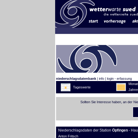
niederschlagsdatenbank
|
info
|
login - erfassung
Monat
Tageswerte
Jahre
Sollten Sie Interesse haben, an der N
Niederschlagsdaten der Station
Öpfingen
- Hau
Anton Fritsch