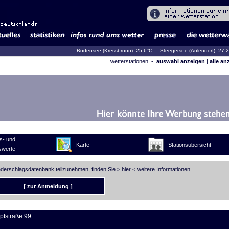
Bodensee (Kressbronn): 25,6°C
- Steegersee (Aulendorf): 27,
wetterstationen -
auswahl anzeigen
|
alle an
s- und
Karte
Stationsübersicht
swerte
iederschlagsdatenbank teilzunehmen, finden Sie >
hier
< weitere Informationen.
[ zur Anmeldung ]
ptstraße 99