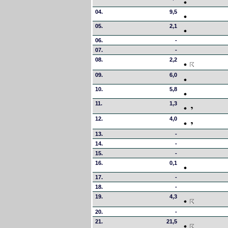
04.
9,5
05.
2,1
06.
-
07.
-
08.
2,2
09.
6,0
10.
5,8
11.
1,3
12.
4,0
13.
-
14.
-
15.
-
16.
0,1
17.
-
18.
-
19.
4,3
20.
-
21.
21,5