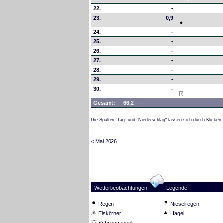
22.
-
23.
0,9
24.
-
25.
-
26.
-
27.
-
28.
-
29.
-
30.
-
Gesamt:
66,2
Die Spalten "Tag" und "Niederschlag" lassen sich durch Klicken 
< Mai 2026
Wetterbeobachtungen
Legende:
Regen
Nieselregen
Eiskörner
Hagel
Schneegriesel