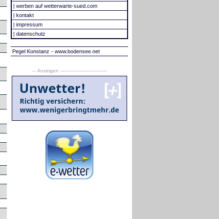
|
werben auf wetterwarte-sued.com
|
kontakt
|
impressum
|
datenschutz
Pegel Konstanz
- www.bodensee.net
--- Anzeigen --------------------------------