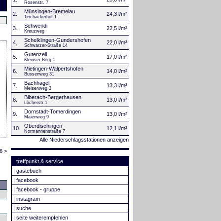
Rosenstr. 7
Münsingen-Bremelau
2.
24,3 l/m²
Teichackerhof 1
Schwendi
3.
22,5 l/m²
Kreuzweg
Schelklingen-Gundershofen
4.
22,0 l/m²
Schwarzer-Straße 14
Gutenzell
5.
17,0 l/m²
Kleinser Berg 1
Mietingen-Walpertshofen
6.
14,0 l/m²
Bussenweg 31
Bachhagel
7.
13,3 l/m²
Meisenweg 3
Biberach-Bergerhausen
8.
13,0 l/m²
Löcherstr.1
Dornstadt-Tomerdingen
9.
13,0 l/m²
Maienweg 9
Oberdischingen
10.
12,1 l/m²
Normannenstraße 7
Alle Niederschlagsstationen anzeigen
6 >
treffpunkt & service
|
gästebuch
|
facebook
|
facebook - gruppe
|
instagram
|
suche
|
seite weiterempfehlen