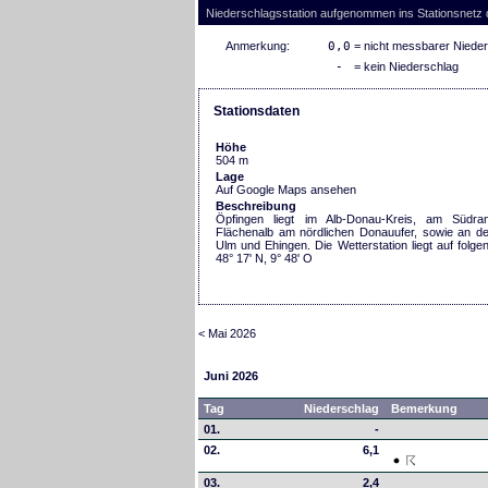
Niederschlagsstation aufgenommen ins Stationsnetz
Anmerkung:
0,0
= nicht messbarer Niede
-
= kein Niederschlag
Stationsdaten
Höhe
504 m
Lage
Auf Google Maps ansehen
Beschreibung
Öpfingen liegt im Alb-Donau-Kreis, am Südran
Flächenalb am nördlichen Donauufer, sowie an d
Ulm und Ehingen. Die Wetterstation liegt auf folge
48° 17' N, 9° 48' O
< Mai 2026
Juni 2026
Tag
Niederschlag
Bemerkung
01.
-
02.
6,1
03.
2,4