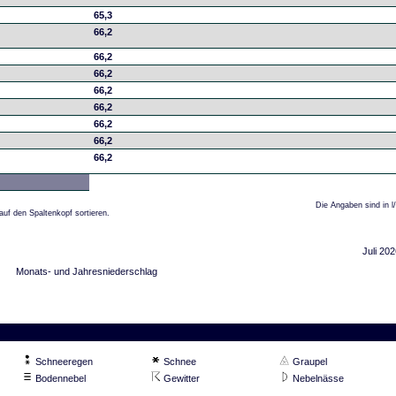
65,3
66,2
66,2
66,2
66,2
66,2
66,2
66,2
66,2
Die Angaben sind in l
auf den Spaltenkopf sortieren.
Juli 202
Monats- und Jahresniederschlag
Schneeregen
Schnee
Graupel
Bodennebel
Gewitter
Nebelnässe